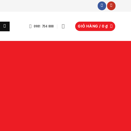
0981 754 888
GIỎ HÀNG /
0
₫