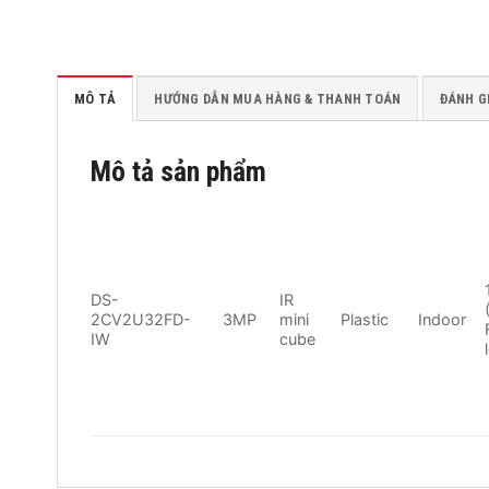
MÔ TẢ
HƯỚNG DẪN MUA HÀNG & THANH TOÁN
ĐÁNH GI
Mô tả sản phẩm
DS-
IR
2CV2U32FD-
3MP
mini
Plastic
Indoor
IW
cube