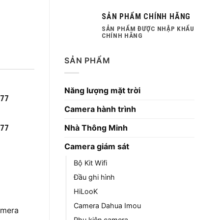
SẢN PHẨM CHÍNH HÃNG
SẢN PHẨM ĐƯỢC NHẬP KHẨU
CHÍNH HÃNG
SẢN PHẨM
Năng lượng mặt trời
777
Camera hành trình
Nhà Thông Minh
777
Camera giám sát
Bộ Kit Wifi
Đầu ghi hình
HiLooK
Camera Dahua Imou
amera
Phụ kiện camera