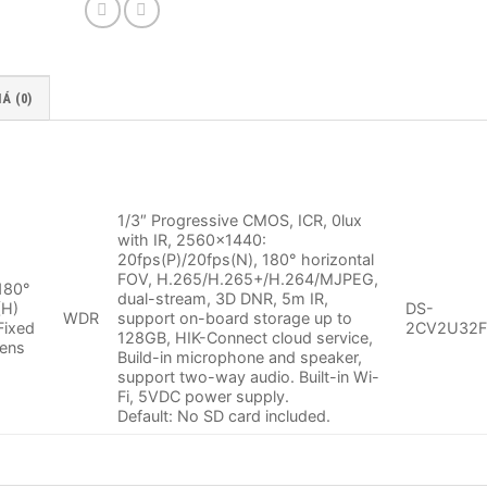
Á (0)
1/3″ Progressive CMOS, ICR, 0lux
with IR, 2560×1440:
20fps(P)/20fps(N), 180° horizontal
FOV, H.265/H.265+/H.264/MJPEG,
180°
dual-stream, 3D DNR, 5m IR,
(H)
DS-
WDR
support on-board storage up to
Fixed
2CV2U32F
128GB, HIK-Connect cloud service,
lens
Build-in microphone and speaker,
support two-way audio. Built-in Wi-
Fi, 5VDC power supply.
Default: No SD card included.