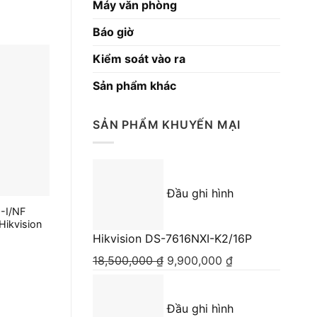
Máy văn phòng
Báo giờ
Kiểm soát vào ra
Sản phẩm khác
SẢN PHẨM KHUYẾN MẠI
Đầu ghi hình
-I/NF
Camera Ip Hik
DS-2TD1217B-6/PA
Hikvision
DT1123-AVD 2.0
Giá liên hệ
Hikvision DS-7616NXI-K2/16P
Giá liên
18,500,000
₫
Giá
9,900,000
₫
Giá
gốc
hiện
là:
tại
Đầu ghi hình
18,500,000 ₫.
là: