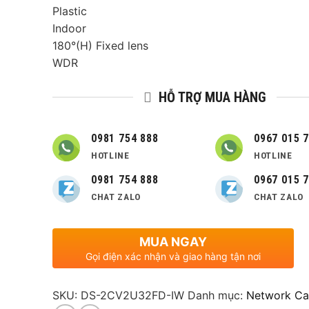
Plastic
Indoor
180°(H) Fixed lens
WDR
HỖ TRỢ MUA HÀNG
0981 754 888
0967 015 
HOTLINE
HOTLINE
0981 754 888
0967 015 
CHAT ZALO
CHAT ZALO
MUA NGAY
Gọi điện xác nhận và giao hàng tận nơi
SKU:
DS-2CV2U32FD-IW
Danh mục:
Network C