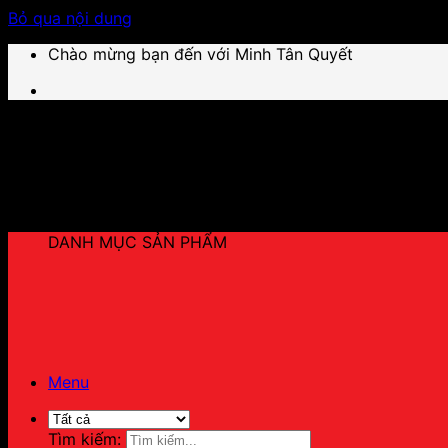
Bỏ qua nội dung
Chào mừng bạn đến với Minh Tân Quyết
DANH MỤC SẢN PHẨM
Menu
Tìm kiếm: