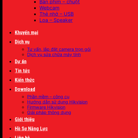
Bàn phím – chuột
Webcam
Thẻ nhớ – USB
Loa – Speaker
Khuyến mại
Dịch vụ
Tư vấn, lắp đặt camera trọn gói
Dịch vụ sửa chữa máy tính
Dự án
Tin tức
Kiến thức
Download
Phần mềm – công cụ
Hướng dẫn sử dụng Hikvision
Firmware Hikvision
Giải pháp thông dụng
Giới thiệu
Hồ Sơ Năng Lực
Liên hệ