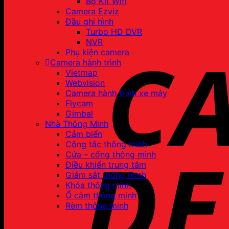
Bộ Kit Wifi
Camera Ezviz
Đầu ghi hình
Turbo HD DVR
NVR
Phụ kiện camera
Camera hành trình
Vietmap
Webvision
Camera hành trình xe máy
Flycam
Gimbal
Nhà Thông Minh
Cảm biến
Công tắc thông minh
Cửa – cổng thông minh
Điều khiển trung tâm
Giám sát thông minh
Khóa thông minh
Ổ cắm thông minh
Rèm thông minh