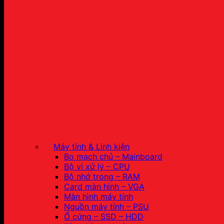
Máy tính & Linh kiện
Bo mạch chủ – Mainboard
Bộ vi xử lý – CPU
Bộ nhớ trong – RAM
Card màn hình – VGA
Màn hình máy tính
Nguồn máy tính – PSU
Ổ cứng – SSD – HDD