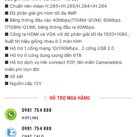
là:
tại
■ Chuẩn nén video H.265+/H.265/H.264+/H.264
2,050,000 ₫.
là:
■ Độ phân giải ghi hình tối đa 4MP
1,015,000 ₫.
■ Băng thông đầu vào 40Mbps(7104NI-Q1/M); 60Mbps
(7108NI-Q1/M), băng thông đầu ra 60Mbps.
■ Cổng ra HDMI và VGA với độ phân giải tối đa 1920×1080 ;
Xuất tín hiệu giống nhau ở 2 màn hình
■ Hỗ trợ 1 cổng mạng 10/100Mbps , 2 cổng USB 2.0
■ Hỗ trợ ổ cứng dung lượng đến 6TB
■ Hỗ trợ dịch vụ Hik-connect P2P, tên miền Cameraddns
miễn phí trọn đời
■ Vỏ sắt
■ Nguồn cấp 12V
HỖ TRỢ MUA HÀNG
0981 754 888
HOTLINE
0981 754 888
CHAT ZALO