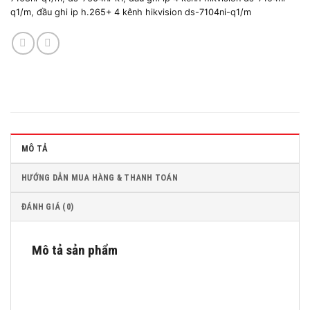
q1/m
,
đầu ghi ip h.265+ 4 kênh hikvision ds-7104ni-q1/m
MÔ TẢ
HƯỚNG DẪN MUA HÀNG & THANH TOÁN
ĐÁNH GIÁ (0)
Mô tả sản phẩm