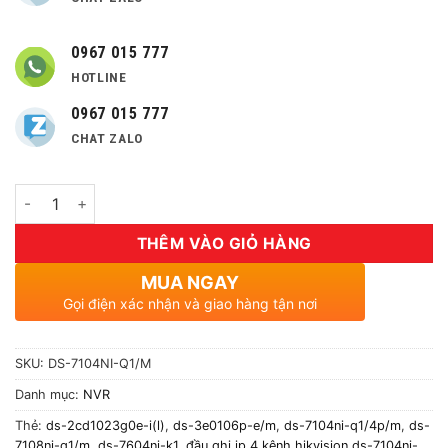
0967 015 777
HOTLINE
0967 015 777
CHAT ZALO
Số lượng
THÊM VÀO GIỎ HÀNG
MUA NGAY
Gọi điện xác nhận và giao hàng tận nơi
SKU:
DS-7104NI-Q1/M
Danh mục:
NVR
Thẻ:
ds-2cd1023g0e-i(l)
,
ds-3e0106p-e/m
,
ds-7104ni-q1/4p/m
,
ds-
7108ni-q1/m
,
ds-7604ni-k1
,
đầu ghi ip 4 kênh hikvision ds-7104ni-