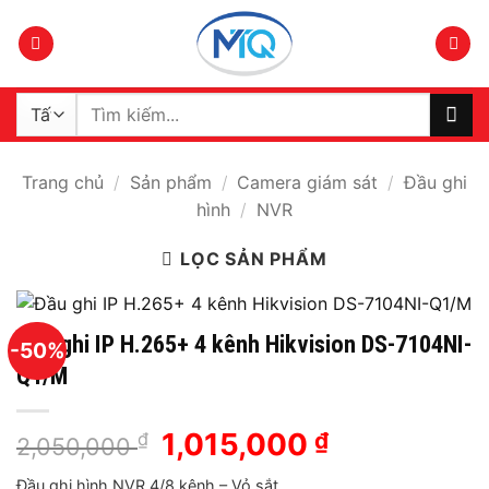
Bỏ
qua
nội
dung
Tìm
kiếm:
Trang chủ
/
Sản phẩm
/
Camera giám sát
/
Đầu ghi
hình
/
NVR
LỌC SẢN PHẨM
Đầu ghi IP H.265+ 4 kênh Hikvision DS-7104NI-
-50%
Q1/M
Giá
1,015,000
Giá
₫
₫
2,050,000
gốc
hiện
Đầu ghi hình NVR 4/8 kênh – Vỏ sắt