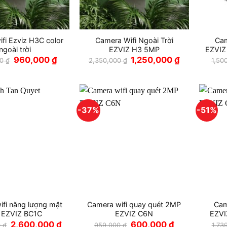
fi Ezviz H3C color
Camera Wifi Ngoài Trời
Cam
ngoài trời
EZVIZ H3 5MP
EZVIZ
Giá
Giá
Giá
Giá
960,000
₫
1,250,000
₫
00
₫
2,350,000
₫
1,50
gốc
hiện
gốc
hiện
là:
tại
là:
tại
1,860,000 ₫.
là:
2,350,000 ₫.
là:
960,000 ₫.
1,250,000 ₫.
-37%
-51%
ifi năng lượng mặt
Camera wifi quay quét 2MP
Cam
i EZVIZ BC1C
EZVIZ C6N
EZVI
Giá
Giá
Giá
Giá
2,600,000
₫
600,000
₫
0
₫
959,000
₫
1,73