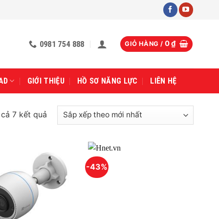
0981 754 888
0
₫
GIỎ HÀNG /
AD
GIỚI THIỆU
HỒ SƠ NĂNG LỰC
LIÊN HỆ
Đã
t cả 7 kết quả
sắp
xếp
theo
mới
-43%
nhất