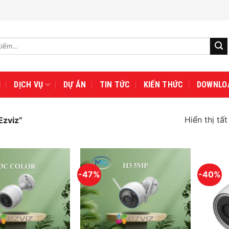
I
DỊCH VỤ
DỰ ÁN
TIN TỨC
KIẾN THỨC
DOWNLO
Hiển thị tấ
Ezviz”
-47%
-40%