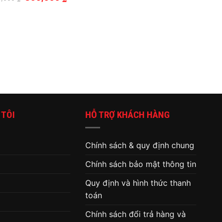
gốc
hiện
là:
tại
1,739,000 ₫.
là:
860,000 ₫.
 TÔI
HỖ TRỢ KHÁCH HÀNG
Chính sách & quy định chung
Chính sách bảo mật thông tin
Quy định và hình thức thanh
toán
Chính sách đổi trả hàng và