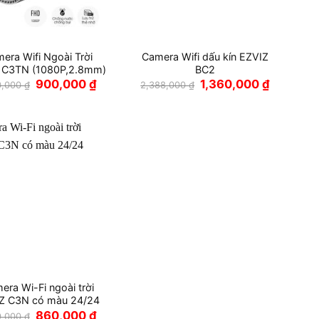
era Wifi Ngoài Trời
Camera Wifi dấu kín EZVIZ
 C3TN (1080P,2.8mm)
BC2
Giá
Giá
Giá
Giá
900,000
₫
1,360,000
₫
0,000
₫
2,388,000
₫
gốc
hiện
gốc
hiện
là:
tại
là:
tại
1,500,000 ₫.
là:
2,388,000 ₫.
là:
900,000 ₫.
1,360,000
era Wi-Fi ngoài trời
Z C3N có màu 24/24
Giá
Giá
860,000
₫
9,000
₫