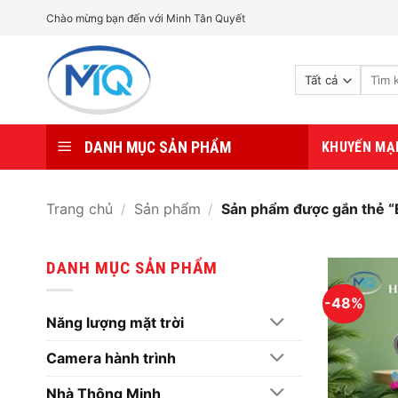
Bỏ
Chào mừng bạn đến với Minh Tân Quyết
qua
nội
Tìm
dung
kiếm:
DANH MỤC SẢN PHẨM
KHUYẾN MẠ
Trang chủ
/
Sản phẩm
/
Sản phẩm được gắn thẻ “
DANH MỤC SẢN PHẨM
-48%
Năng lượng mặt trời
Camera hành trình
Nhà Thông Minh