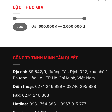
LỌC THEO GIÁ
Giá
Giá
Giá:
600,000 ₫
—
2,600,000 ₫
LỌC
tối
tối
thiểu
đa
CÔNG TY TNHH MINH TÂN QUYẾT
Địa chỉ:
Số 542/9, đường Tân Định 022, khu phố 1,
Phường Hòa Lợi, TP Hồ Chí Minh, Việt Nam
Điện thoại:
0274 246 999 – 02746 295 888
Fax:
0274 246 888
Hotline:
0981 754 888
–
0967 015 777