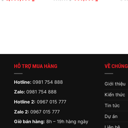
gốc
hiện
gốc
hiện
là:
tại
là:
tại
3,599,000 ₫.
là:
959,000 ₫.
là:
2,600,000 ₫.
600,000 ₫.
HỖ TRỢ MUA HÀNG
VỀ CHÚNG
Hotline:
0981 754 888
Giới thiệu
Zalo:
0981 754 888
Kiến thức
Hotline 2:
0967 015 777
Tin tức
Zalo 2:
0967 015 777
Dự án
Giờ bán hàng:
8h – 19h hàng ngày
Liên hệ