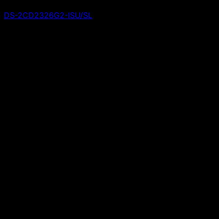
DS-2CD2326G2-ISU/SL
Giá liên hệ