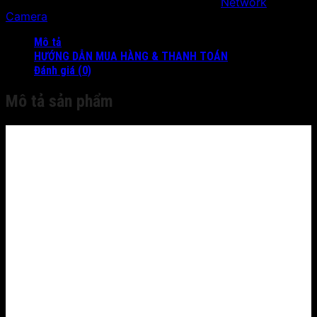
SKU:
SH-2KS3966B-FWD(S)
Danh mục:
Network
Camera
Mô tả
HƯỚNG DẪN MUA HÀNG & THANH TOÁN
Đánh giá (0)
Mô tả sản phẩm