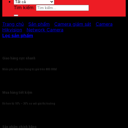
Tìm kiếm:
Trang chủ
/
Sản phẩm
/
Camera giám sát
/
Camera
Hikvision
/
Network Camera
Lọc sản phẩm
Cam kết
Giao hàng cực nhanh
Miễn phí với đơn hàng trị giá trên 800.000đ
Mua hàng tiết kiệm
Rẻ hơn từ 10% – 30% so với giá thị trường
Sản phẩm chính hãng