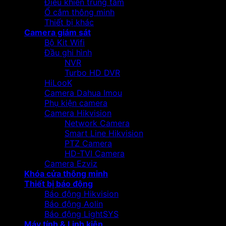
Điều khiển trung tâm
Ổ cắm thông minh
Thiết bị khác
Camera giám sát
Bộ Kit Wifi
Đầu ghi hình
NVR
Turbo HD DVR
HiLooK
Camera Dahua Imou
Phụ kiện camera
Camera Hikvision
Network Camera
Smart Line Hikvision
PTZ Camera
HD-TVI Camera
Camera Ezviz
Khóa cửa thông minh
Thiết bị báo động
Báo động Hikvision
Báo động Aolin
Báo động LightSYS
Máy tính & Linh kiện