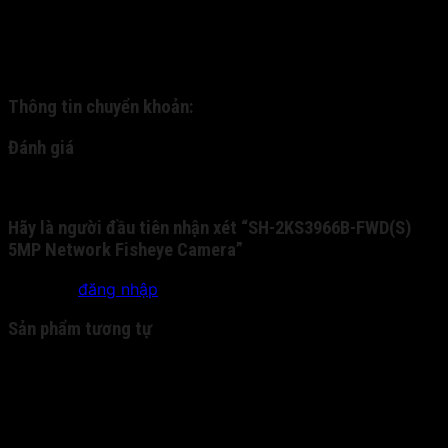
Quý khách nhận hàng, kiểm tra hàng và thanh toán trực
tiếp cho nhân viên bưu phát. - 2: Quý khách chuyển
khoản trước cho chúng tôi qua tài khoản nhân hàng, và
chúng tôi sẽ gửi chuyển phát nhanh cho quý khách:
Thông tin chuyển khoản:
Đánh giá
Chưa có đánh giá nào.
Hãy là người đầu tiên nhận xét “SH-2KS3966B-FWD(S)
5MP Network Fisheye Camera”
Bạn phải
đăng nhập
để gửi đánh giá.
Sản phẩm tương tự