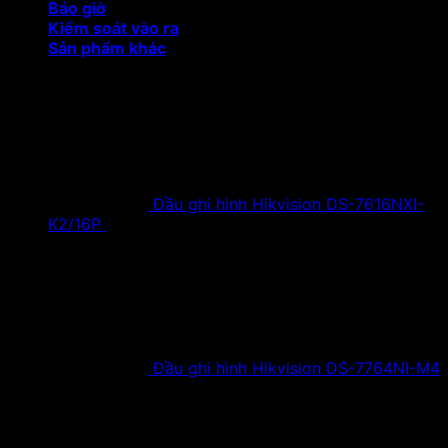
Báo giờ
Kiểm soát vào ra
Sản phẩm khác
Sản phẩm khuyến mại
Đầu ghi hình Hikvision DS-7616NXI-
K2/16P
18,500,000
₫
Giá gốc là:
18,500,000 ₫.
9,900,000
₫
Giá hiện tại là:
9,900,000 ₫.
Đầu ghi hình Hikvision DS-7764NI-M4
38,630,000
₫
Giá gốc là:
38,630,000 ₫.
19,900,000
₫
Giá hiện tại là:
19,900,000 ₫.