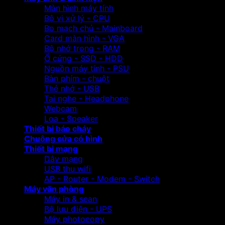
Màn hình máy tính
Bộ vi xử lý - CPU
Bo mạch chủ - Mainboard
Card màn hình - VGA
Bộ nhớ trong - RAM
Ổ cứng - SSD - HDD
Nguồn máy tính - PSU
Bàn phím - chuột
Thẻ nhớ - USB
Tai nghe - Headphone
Webcam
Loa - Speaker
Thiết bị báo cháy
Chuông cửa có hình
Thiết bị mạng
Dây mạng
USB thu wifi
AP - Router - Modem - Switch
Máy văn phòng
Máy in & scan
Bộ lưu điện - UPS
Máy photocopy