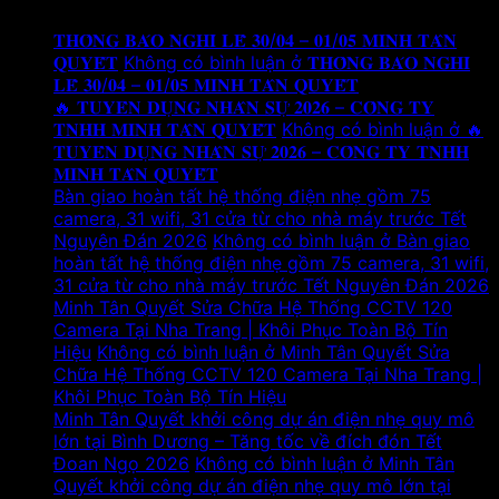
Tin tức mới
𝐓𝐇𝐎̂𝐍𝐆 𝐁𝐀́𝐎 𝐍𝐆𝐇𝐈̉ 𝐋𝐄̂̃ 𝟑𝟎/𝟎𝟒 – 𝟎𝟏/𝟎𝟓 𝐌𝐈𝐍𝐇 𝐓𝐀̂𝐍
𝐐𝐔𝐘𝐄̂́𝐓
Không có bình luận
ở 𝐓𝐇𝐎̂𝐍𝐆 𝐁𝐀́𝐎 𝐍𝐆𝐇𝐈̉
𝐋𝐄̂̃ 𝟑𝟎/𝟎𝟒 – 𝟎𝟏/𝟎𝟓 𝐌𝐈𝐍𝐇 𝐓𝐀̂𝐍 𝐐𝐔𝐘𝐄̂́𝐓
🔥 𝐓𝐔𝐘𝐄̂̉𝐍 𝐃𝐔̣𝐍𝐆 𝐍𝐇𝐀̂𝐍 𝐒𝐔̛̣ 𝟐𝟎𝟐𝟔 – 𝐂𝐎̂𝐍𝐆 𝐓𝐘
𝐓𝐍𝐇𝐇 𝐌𝐈𝐍𝐇 𝐓𝐀̂𝐍 𝐐𝐔𝐘𝐄̂́𝐓
Không có bình luận
ở 🔥
𝐓𝐔𝐘𝐄̂̉𝐍 𝐃𝐔̣𝐍𝐆 𝐍𝐇𝐀̂𝐍 𝐒𝐔̛̣ 𝟐𝟎𝟐𝟔 – 𝐂𝐎̂𝐍𝐆 𝐓𝐘 𝐓𝐍𝐇𝐇
𝐌𝐈𝐍𝐇 𝐓𝐀̂𝐍 𝐐𝐔𝐘𝐄̂́𝐓
Bàn giao hoàn tất hệ thống điện nhẹ gồm 75
camera, 31 wifi, 31 cửa từ cho nhà máy trước Tết
Nguyên Đán 2026
Không có bình luận
ở Bàn giao
hoàn tất hệ thống điện nhẹ gồm 75 camera, 31 wifi,
31 cửa từ cho nhà máy trước Tết Nguyên Đán 2026
Minh Tân Quyết Sửa Chữa Hệ Thống CCTV 120
Camera Tại Nha Trang | Khôi Phục Toàn Bộ Tín
Hiệu
Không có bình luận
ở Minh Tân Quyết Sửa
Chữa Hệ Thống CCTV 120 Camera Tại Nha Trang |
Khôi Phục Toàn Bộ Tín Hiệu
Minh Tân Quyết khởi công dự án điện nhẹ quy mô
lớn tại Bình Dương – Tăng tốc về đích đón Tết
Đoan Ngọ 2026
Không có bình luận
ở Minh Tân
Quyết khởi công dự án điện nhẹ quy mô lớn tại