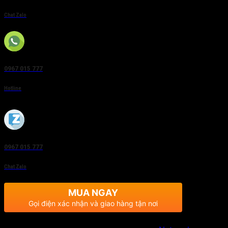
Chat Zalo
0967 015 777
Hotline
0967 015 777
Chat Zalo
MUA NGAY
Gọi điện xác nhận và giao hàng tận nơi