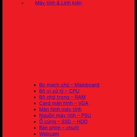
Máy tính & Linh kiện
Bo mạch chủ – Mainboard
Bộ vi xử lý – CPU
Bộ nhớ trong – RAM
Card màn hình – VGA
Màn hình máy tính
Nguồn máy tính – PSU
Ổ cứng – SSD – HDD
Bàn phím – chuột
Webcam