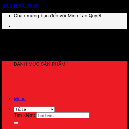
Bỏ qua nội dung
Chào mừng bạn đến với Minh Tân Quyết
DANH MỤC SẢN PHẨM
Menu
Tìm kiếm: