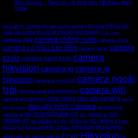
Bình Dương – Tăng tốc về đích đón Tết Đoan Ngọ
2026
Tags
bo quan ly camera
bo tap chung camera
Bộ phát Wifi ốp trần
hoặc gắn tường RUIJIE REYEE RG-RAP2200(F)
C3N
c3wn
camera chống nước
camera 360
camera có mic
camera
camera có màu ban đêm
camera dome
camera
ezviz
camera hanh trinh
hikvision
camera ip
camera ip
camera ngoài
hikvision
camera ip ngoài trời
trời
camera wifi
camera ngoài trời HIKVISION
chia mạng
dau ghi camera
camera wifi hikvision
dau ghi
dau ghi hinh camera
dau ghi hinh
hinh 16 camera
ds-2cd1023g0e-i(l)
DS-
camera ip
ds-7604ni-k1
7608NI-K1
ds-7608ni-k2
ds-7616ni-k1
DS-7616NI-K2
ds-
7632ni-k2
EasyLink WiFi Combo HIKVISION NKS424W0H
Hikvision
Ezviz
(4MP) Mã SP: NKS424W0H
hệ