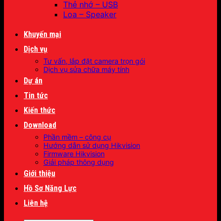
Thẻ nhớ – USB
Loa – Speaker
Khuyến mại
Dịch vụ
Tư vấn, lắp đặt camera trọn gói
Dịch vụ sửa chữa máy tính
Dự án
Tin tức
Kiến thức
Download
Phần mềm – công cụ
Hướng dẫn sử dụng Hikvision
Firmware Hikvision
Giải pháp thông dụng
Giới thiệu
Hồ Sơ Năng Lực
Liên hệ