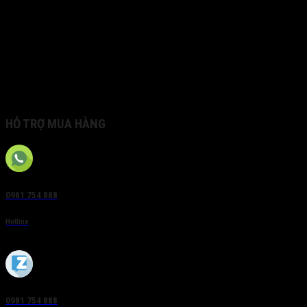
Up to 8 m IR range
-S: Audio/Alarm IO
Mobile Monitoring via Hik-Connect or
iVMS-4500
cal ﬁeld of view 180° Dual video streams Digital Noise
Reduc
on Support on-board storage, up to 128 G
HỖ TRỢ MUA HÀNG
0981 754 888
Hotline
0981 754 888