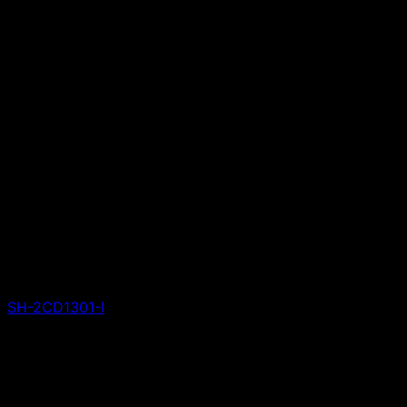
SH-2CD1301-I
Giá liên hệ