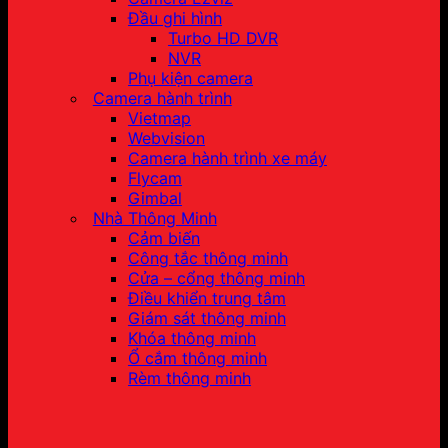
Đầu ghi hình
Turbo HD DVR
NVR
Phụ kiện camera
Camera hành trình
Vietmap
Webvision
Camera hành trình xe máy
Flycam
Gimbal
Nhà Thông Minh
Cảm biến
Công tắc thông minh
Cửa – cổng thông minh
Điều khiển trung tâm
Giám sát thông minh
Khóa thông minh
Ổ cắm thông minh
Rèm thông minh