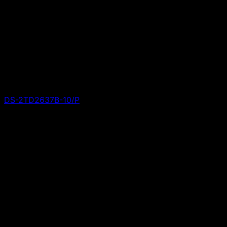
DS-2TD2637B-10/P
Giá liên hệ