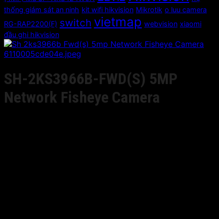
thống giám sát an ninh
kit wifi hikvision
Mikrotik
o luu camera
vietmap
switch
RG-RAP2200(F)
webvision
xiaomi
đầu ghi hikvision
SH-2KS3966B-FWD(S) 5MP
Network Fisheye Camera
Giá liên hệ
Up to 5 megapixel high resolution
2560×1920 @30fps
H.265, H.265+, H.264+, H.264
Support 14 display modes
FOV: horizontal ﬁeld of view 180°
Dual video streams
Digital Noise Reduction
Support on-board storage, up to 128 G
DC12V & PoE (802.3af)