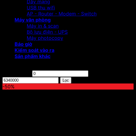
Dây mạng
USB thu wifi
AP - Router - Modem - Switch
Máy văn phòng
Máy in & scan
Bộ lưu điện - UPS
Máy photocopy
Báo giờ
Kiểm soát vào ra
Sản phẩm khác
Lọc theo giá
Giá tối thiểu
Giá tối đa
Lọc
-50%