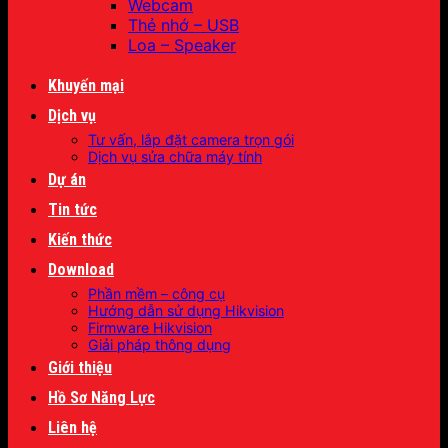
Webcam
Thẻ nhớ – USB
Loa – Speaker
Khuyến mại
Dịch vụ
Tư vấn, lắp đặt camera trọn gói
Dịch vụ sửa chữa máy tính
Dự án
Tin tức
Kiến thức
Download
Phần mềm – công cụ
Hướng dẫn sử dụng Hikvision
Firmware Hikvision
Giải pháp thông dụng
Giới thiệu
Hồ Sơ Năng Lực
Liên hệ