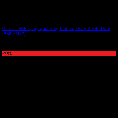
Camera WiFi quay quét, ống kính kép EZVIZ H9c Dual
(5MP+5MP)
3,000,000
₫
Giá gốc là: 3,000,000 ₫.
1,500,000
₫
Giá
hiện tại là: 1,500,000 ₫.
-38%