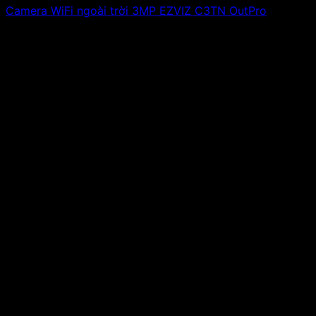
Camera WiFi ngoài trời 3MP EZVIZ C3TN OutPro
1,423,000
₫