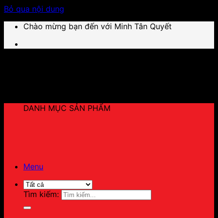
Bỏ qua nội dung
Chào mừng bạn đến với Minh Tân Quyết
DANH MỤC SẢN PHẨM
Menu
Tìm kiếm: