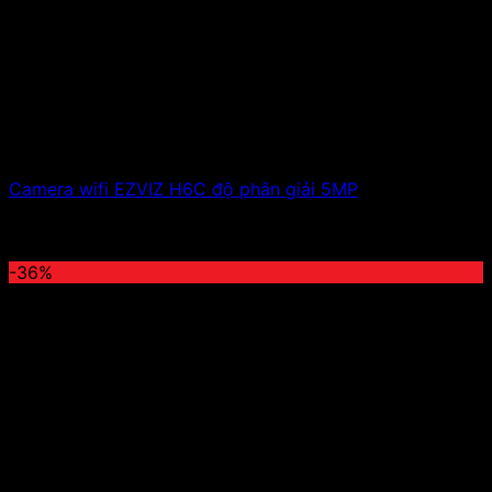
Camera wifi EZVIZ H6C độ phân giải 5MP
1,100,000
₫
Giá gốc là: 1,100,000 ₫.
750,000
₫
Giá hiện tại
là: 750,000 ₫.
-36%