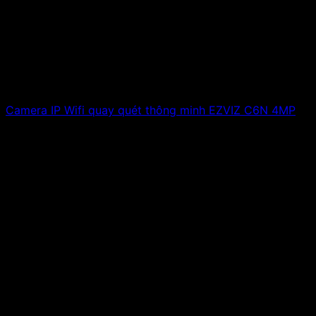
Camera IP Wifi quay quét thông minh EZVIZ C6N 4MP
1,200,000
₫