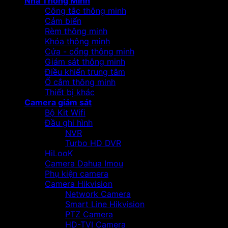
Nhà Thông Minh
Công tắc thông minh
Cảm biến
Rèm thông minh
Khóa thông minh
Cửa - cổng thông minh
Giám sát thông minh
Điều khiển trung tâm
Ổ cắm thông minh
Thiết bị khác
Camera giám sát
Bộ Kit Wifi
Đầu ghi hình
NVR
Turbo HD DVR
HiLooK
Camera Dahua Imou
Phụ kiện camera
Camera Hikvision
Network Camera
Smart Line Hikvision
PTZ Camera
HD-TVI Camera