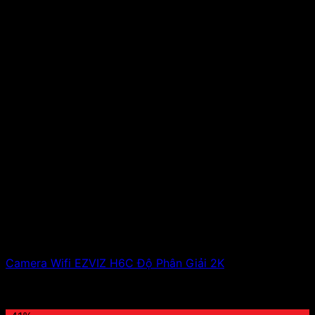
Camera Wifi EZVIZ H6C Độ Phân Giải 2K
1,100,000
₫
Giá gốc là: 1,100,000 ₫.
600,000
₫
Giá hiện tại
là: 600,000 ₫.