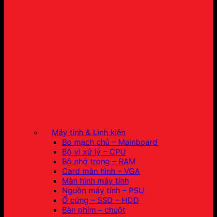
Máy tính & Linh kiện
Bo mạch chủ – Mainboard
Bộ vi xử lý – CPU
Bộ nhớ trong – RAM
Card màn hình – VGA
Màn hình máy tính
Nguồn máy tính – PSU
Ổ cứng – SSD – HDD
Bàn phím – chuột