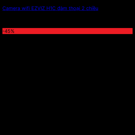
Camera wifi EZVIZ H1C đàm thoại 2 chiều
800,000
₫
Giá gốc là: 800,000 ₫.
500,000
₫
Giá hiện tại
là: 500,000 ₫.
-45%