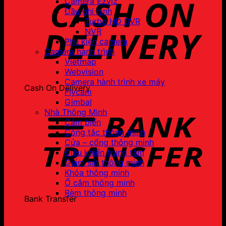
Camera Ezviz
Đầu ghi hình
Turbo HD DVR
NVR
Phụ kiện camera
Camera hành trình
Vietmap
Webvision
Camera hành trình xe máy
Cash On Delivery
Flycam
Gimbal
Nhà Thông Minh
Cảm biến
Công tắc thông minh
Cửa – cổng thông minh
Điều khiển trung tâm
Giám sát thông minh
Khóa thông minh
Ổ cắm thông minh
Rèm thông minh
Bank Transfer