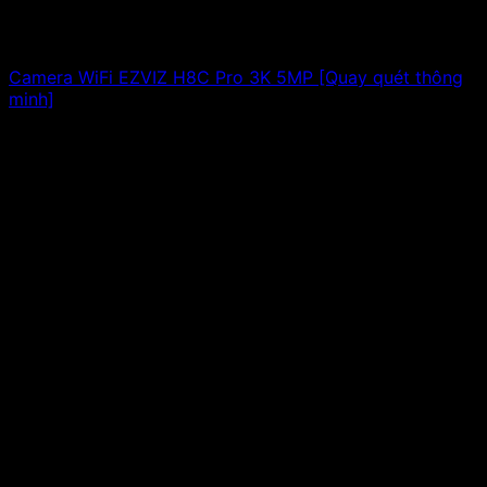
Camera WiFi EZVIZ H8C Pro 3K 5MP [Quay quét thông
minh]
1,687,000
₫
Giá gốc là: 1,687,000 ₫.
1,087,000
₫
Giá hiện
tại là: 1,087,000 ₫.