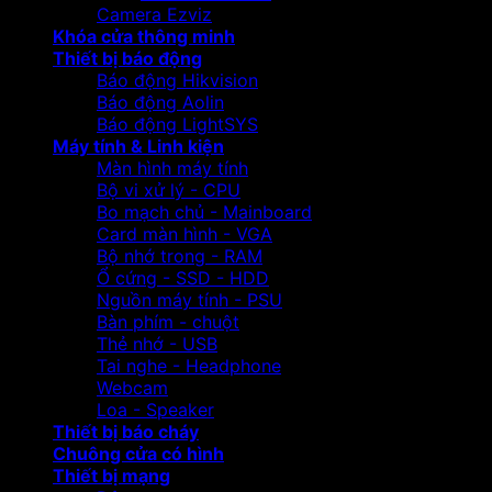
Camera Ezviz
Khóa cửa thông minh
Thiết bị báo động
Báo động Hikvision
Báo động Aolin
Báo động LightSYS
Máy tính & Linh kiện
Màn hình máy tính
Bộ vi xử lý - CPU
Bo mạch chủ - Mainboard
Card màn hình - VGA
Bộ nhớ trong - RAM
Ổ cứng - SSD - HDD
Nguồn máy tính - PSU
Bàn phím - chuột
Thẻ nhớ - USB
Tai nghe - Headphone
Webcam
Loa - Speaker
Thiết bị báo cháy
Chuông cửa có hình
Thiết bị mạng