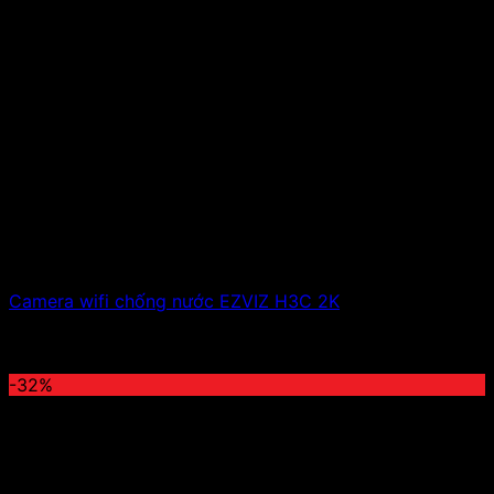
Camera wifi chống nước EZVIZ H3C 2K
1,500,000
₫
Giá gốc là: 1,500,000 ₫.
890,000
₫
Giá hiện
tại là: 890,000 ₫.
-32%