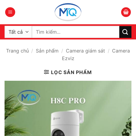
Bỏ
qua
nội
dung
Tìm
kiếm:
Trang chủ
/
Sản phẩm
/
Camera giám sát
/
Camera
Ezviz
LỌC SẢN PHẨM