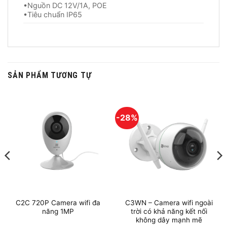
•Nguồn DC 12V/1A, POE
•Tiêu chuẩn IP65
SẢN PHẨM TƯƠNG TỰ
-28%
C2C 720P Camera wifi đa
C3WN – Camera wifi ngoài
năng 1MP
trời có khả năng kết nối
không dây mạnh mẽ