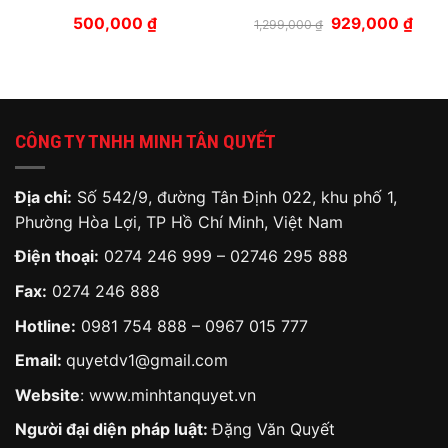
á
Giá
Giá
500,000
₫
929,000
₫
1,299,000
₫
ện
gốc
hiện
là:
tại
1,299,000 ₫.
là:
200,000 ₫.
929,0
CÔNG TY TNHH MINH TÂN QUYẾT
Địa chỉ:
Số 542/9, đường Tân Định 022, khu phố 1,
Phường Hòa Lợi, TP Hồ Chí Minh, Việt Nam
Điện thoại:
0274 246 999 – 02746 295 888
Fax:
0274 246 888
Hotline:
0981 754 888
–
0967 015 777
Email:
quyetdv1@gmail.com
Website
:
www.minhtanquyet.vn
Người đại diện pháp luật:
Đặng Văn Quyết