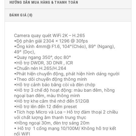
HƯỚNG DẪN MUA HÀNG & THANH TOÁN
ĐÁNH GIÁ (0)
Camera quay quét WiFi 2K – H.265
•Độ phân giải 2304 × 1296 @ 30fps
•Ống kính 4mm@ F1.6, 104°(Chéo), 89° (Ngang),
49° (Dọc),
•Quay ngang 350°, dọc 80°
•Hỗ trợ DWDR, 3D DNR , ICR
•Chuấn nén H.265/H.264
•Phát hiện chuyển động, phát hiện hình dáng người
•Theo dõi chuyển động thông minh
•Hỗ trợ cảnh báo bằng còi và đèn chớp
•Hỗ trợ 3 chế độ hoạt động: màu ban đêm, hồng
ngoại ban đêm, màu thông minh
•Hỗ trợ khe cắm thẻ nhớ đến 512GB
•Hỗ trợ lên đến 12 điểm preset
•Tích hợp Micro và Loa – Hỗ trợ đàm thoại 2 chiều
với chất lượng âm thanh trung thực
•Hồng ngoại 30m, đèn trợ sáng 20m
• Hỗ trợ 1 cổng mạng 10/100M/ Không hỗ trợ kết
nối WiFI