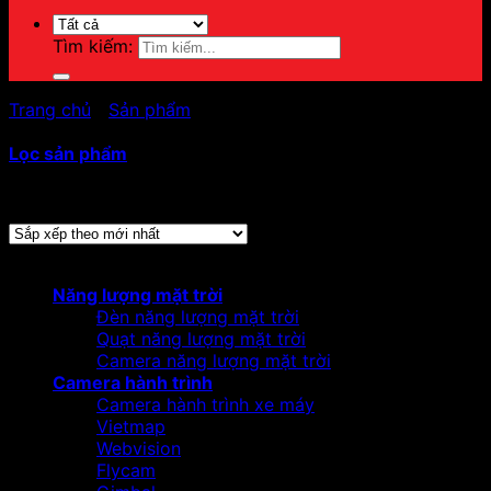
Tìm kiếm:
Trang chủ
/
Sản phẩm
/
Sản phẩm được gắn thẻ “đầu ghi
hikvision”
Lọc sản phẩm
Hiển thị tất cả 2 kết quả
Đã sắp xếp theo mới nhất
Danh mục sản phẩm
Năng lượng mặt trời
Đèn năng lượng mặt trời
Quạt năng lượng mặt trời
Camera năng lượng mặt trời
Camera hành trình
Camera hành trình xe máy
Vietmap
Webvision
Flycam