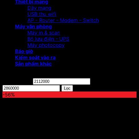
Thiết bị mạng
Dây mạng
USB thu wifi
AP - Router - Modem - Switch
Máy văn phòng
Máy in & scan
Bộ lưu điện - UPS
Máy photocopy
Báo giờ
Kiểm soát vào ra
Sản phẩm khác
Lọc theo giá
Giá tối thiểu
Giá tối đa
Lọc
-56%