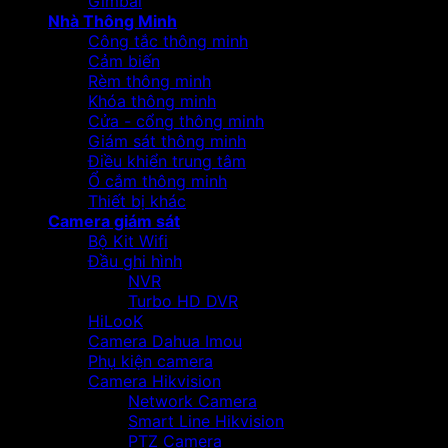
Gimbal
Nhà Thông Minh
Công tắc thông minh
Cảm biến
Rèm thông minh
Khóa thông minh
Cửa - cổng thông minh
Giám sát thông minh
Điều khiển trung tâm
Ổ cắm thông minh
Thiết bị khác
Camera giám sát
Bộ Kit Wifi
Đầu ghi hình
NVR
Turbo HD DVR
HiLooK
Camera Dahua Imou
Phụ kiện camera
Camera Hikvision
Network Camera
Smart Line Hikvision
PTZ Camera