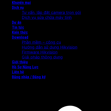
Khuyến mại
Dịch vụ
Tư vấn, lắp đặt camera trọn gói
Dịch vụ sửa chữa máy tính
Dự án
Tin tức
Kiến thức
Download
Phần mềm – công cụ
Hướng dẫn sử dụng Hikvision
Firmware Hikvision
Giải pháp thông dụng
Giới thiệu
Hồ Sơ Năng Lực
Liên hệ
Đăng nhập / Đăng ký