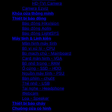
HD-TVI Camera
Camera Ezviz
Khóa cửa thông minh
Thiết bị báo động
Báo động Hikvision
Báo động Aolin
Báo động LightSYS
Máy tính & Linh kiện
Màn hình máy tính
Bộ vi xử lý - CPU
Bo mạch chủ - Mainboard
Card màn hình - VGA
Bộ nhớ trong - RAM
Ổ cứng - SSD - HDD
Nguồn máy tính - PSU
Bàn phím - chuột
Thẻ nhớ - USB
Tai nghe - Headphone
Webcam
Loa - Speaker
Thiết bị báo cháy
Chuông cửa có hình