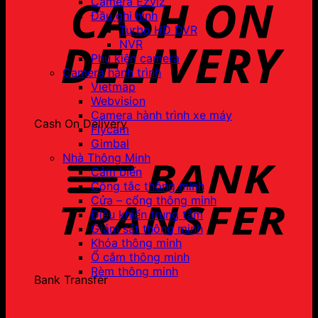
Camera Ezviz
Đầu ghi hình
Turbo HD DVR
NVR
Phụ kiện camera
Camera hành trình
Vietmap
Webvision
Camera hành trình xe máy
Cash On Delivery
Flycam
Gimbal
Nhà Thông Minh
Cảm biến
Công tắc thông minh
Cửa – cổng thông minh
Điều khiển trung tâm
Giám sát thông minh
Khóa thông minh
Ổ cắm thông minh
Rèm thông minh
Bank Transfer