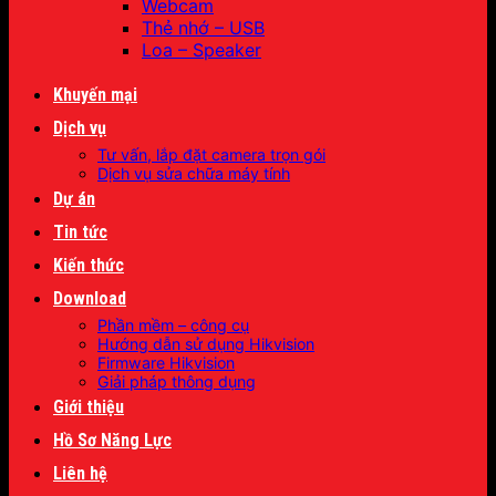
Webcam
Thẻ nhớ – USB
Loa – Speaker
Khuyến mại
Dịch vụ
Tư vấn, lắp đặt camera trọn gói
Dịch vụ sửa chữa máy tính
Dự án
Tin tức
Kiến thức
Download
Phần mềm – công cụ
Hướng dẫn sử dụng Hikvision
Firmware Hikvision
Giải pháp thông dụng
Giới thiệu
Hồ Sơ Năng Lực
Liên hệ