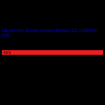
Đầu ghi hình 16 kênh camera Hikvision DS-7216HQHI-
K1/E
6,500,000
₫
Giá gốc là: 6,500,000 ₫.
2,860,000
₫
Giá
hiện tại là: 2,860,000 ₫.
-56%