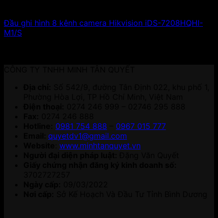
Đầu ghi hình 8 kênh camera Hikvision iDS-7208HQHI-
M1/S
4,800,000
₫
Giá gốc là: 4,800,000 ₫.
2,112,000
₫
Giá hiện
tại là: 2,112,000 ₫.
CÔNG TY TNHH MINH TÂN QUYẾT
Địa chỉ:
Số 542/9, đường Tân Định 022, khu phố 1,
Phường Hòa Lợi, TP Hồ Chí Minh, Việt Nam
Điện thoại:
0274 246 999 – 02746 295 888
Fax:
0274 246 888
Hotline:
0981 754 888
–
0967 015 777
Email:
quyetdv1@gmail.com
Website
:
www.minhtanquyet.vn
Người đại diện pháp luật:
Đặng Văn Quyết
Giấy chứng nhận đăng ký kinh doanh số:
3702727257
Ngày cấp:
09/03/2022
Nơi cấp:
Sở Kế Hoạch Và Đầu Tư Tỉnh Bình Dương