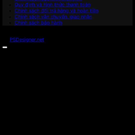
Quy định và hình thức thanh toán
Chính sách đổi trả hàng và hoàn tiền
Chính sách vận chuyển, giao nhận
Chính sách bảo hành
Copyright 2026 ©
Minh Tan Quyet Co.,ltd
. Developed
by
PSDesigner.net