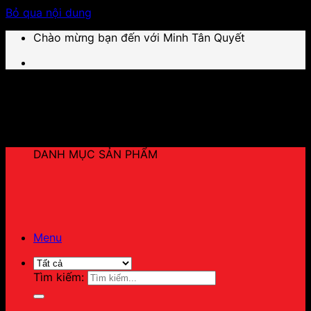
Bỏ qua nội dung
Chào mừng bạn đến với Minh Tân Quyết
DANH MỤC SẢN PHẨM
Menu
Tìm kiếm: