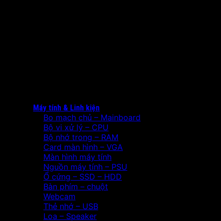
Máy tính & Linh kiện
Bo mạch chủ – Mainboard
Bộ vi xử lý – CPU
Bộ nhớ trong – RAM
Card màn hình – VGA
Màn hình máy tính
Nguồn máy tính – PSU
Ổ cứng – SSD – HDD
Bàn phím – chuột
Webcam
Thẻ nhớ – USB
Loa – Speaker