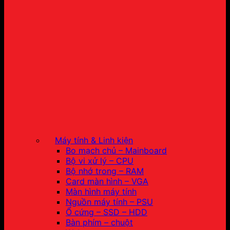
Máy tính & Linh kiện
Bo mạch chủ – Mainboard
Bộ vi xử lý – CPU
Bộ nhớ trong – RAM
Card màn hình – VGA
Màn hình máy tính
Nguồn máy tính – PSU
Ổ cứng – SSD – HDD
Bàn phím – chuột