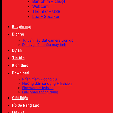
Bàn phím – chuột
Webcam
Thẻ nhớ – USB
Loa – Speaker
Khuyến mại
Dịch vụ
Tư vấn, lắp đặt camera trọn gói
Dịch vụ sửa chữa máy tính
Dự án
Tin tức
Kiến thức
Download
Phần mềm – công cụ
Hướng dẫn sử dụng Hikvision
Firmware Hikvision
Giải pháp thông dụng
Giới thiệu
Hồ Sơ Năng Lực
Liên hệ