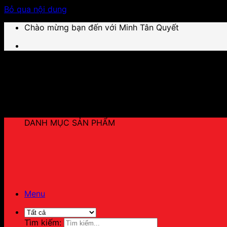
Bỏ qua nội dung
Chào mừng bạn đến với Minh Tân Quyết
DANH MỤC SẢN PHẨM
Menu
Tìm kiếm: