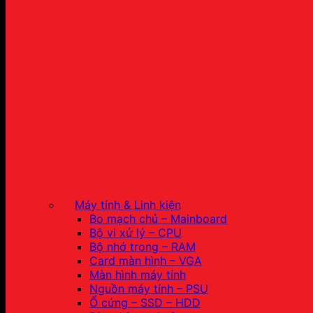
Máy tính & Linh kiện
Bo mạch chủ – Mainboard
Bộ vi xử lý – CPU
Bộ nhớ trong – RAM
Card màn hình – VGA
Màn hình máy tính
Nguồn máy tính – PSU
Ổ cứng – SSD – HDD