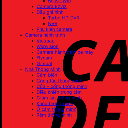
Bộ Kit Wifi
Camera Ezviz
Đầu ghi hình
Turbo HD DVR
NVR
Phụ kiện camera
Camera hành trình
Vietmap
Webvision
Camera hành trình xe máy
Flycam
Gimbal
Nhà Thông Minh
Cảm biến
Công tắc thông minh
Cửa – cổng thông minh
Điều khiển trung tâm
Giám sát thông minh
Khóa thông minh
Ổ cắm thông minh
Rèm thông minh