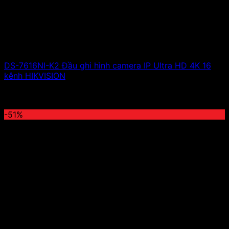
DS-7616NI-K2 Đầu ghi hình camera IP Ultra HD 4K 16
kênh HIKVISION
6,510,000
₫
Giá gốc là: 6,510,000 ₫.
3,222,000
₫
Giá hiện
tại là: 3,222,000 ₫.
-51%