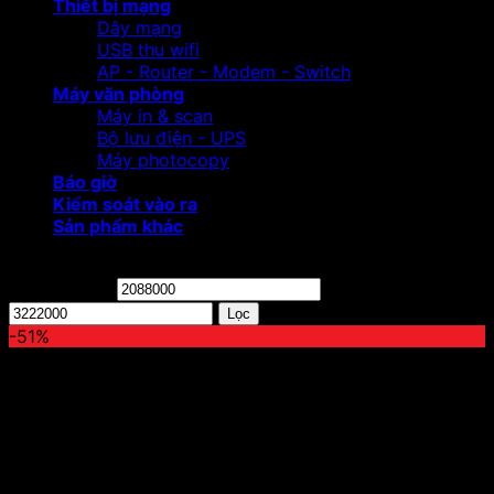
Thiết bị mạng
Dây mạng
USB thu wifi
AP - Router - Modem - Switch
Máy văn phòng
Máy in & scan
Bộ lưu điện - UPS
Máy photocopy
Báo giờ
Kiểm soát vào ra
Sản phẩm khác
Lọc theo giá
Giá tối thiểu
Giá tối đa
Lọc
-51%