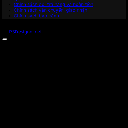
Chính sách đổi trả hàng và hoàn tiền
Chính sách vận chuyển, giao nhận
Chính sách bảo hành
Copyright 2026 ©
Minh Tan Quyet Co.,ltd
. Developed
by
PSDesigner.net