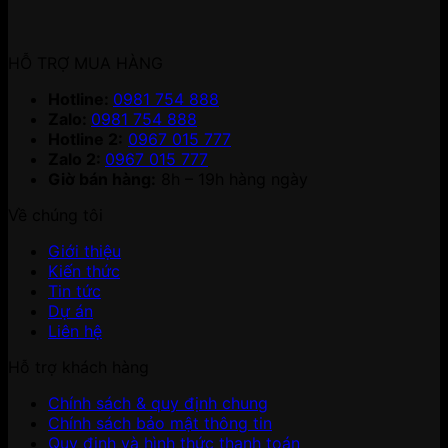
HỖ TRỢ MUA HÀNG
Hotline:
0981 754 888
Zalo:
0981 754 888
Hotline 2:
0967 015 777
Zalo 2:
0967 015 777
Giờ bán hàng:
8h – 19h hàng ngày
Về chúng tôi
Giới thiệu
Kiến thức
Tin tức
Dự án
Liên hệ
Hỗ trợ khách hàng
Chính sách & quy định chung
Chính sách bảo mật thông tin
Quy định và hình thức thanh toán