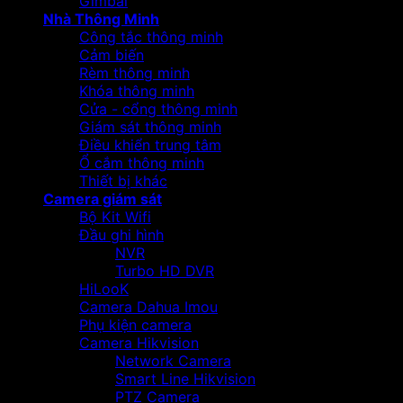
Gimbal
Nhà Thông Minh
Công tắc thông minh
Cảm biến
Rèm thông minh
Khóa thông minh
Cửa - cổng thông minh
Giám sát thông minh
Điều khiển trung tâm
Ổ cắm thông minh
Thiết bị khác
Camera giám sát
Bộ Kit Wifi
Đầu ghi hình
NVR
Turbo HD DVR
HiLooK
Camera Dahua Imou
Phụ kiện camera
Camera Hikvision
Network Camera
Smart Line Hikvision
PTZ Camera