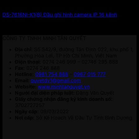
DS-7616NI-K1(B) Đầu ghi hình camera IP 16 kênh
4,220,000
₫
Giá gốc là: 4,220,000 ₫.
2,088,000
₫
Giá
hiện tại là: 2,088,000 ₫.
CÔNG TY TNHH MINH TÂN QUYẾT
Địa chỉ:
Số 542/9, đường Tân Định 022, khu phố 1,
Phường Hòa Lợi, TP Hồ Chí Minh, Việt Nam
Điện thoại:
0274 246 999 – 02746 295 888
Fax:
0274 246 888
Hotline:
0981 754 888
–
0967 015 777
Email:
quyetdv1@gmail.com
Website
:
www.minhtanquyet.vn
Người đại diện pháp luật:
Đặng Văn Quyết
Giấy chứng nhận đăng ký kinh doanh số:
3702727257
Ngày cấp:
09/03/2022
Nơi cấp:
Sở Kế Hoạch Và Đầu Tư Tỉnh Bình Dương