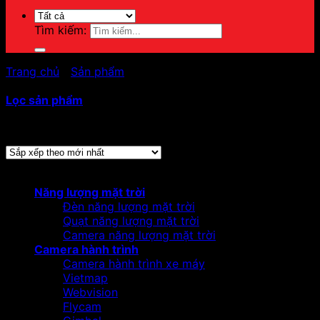
Tìm kiếm:
Trang chủ
/
Sản phẩm
/
Sản phẩm được gắn thẻ “o luu
camera”
Lọc sản phẩm
Hiển thị tất cả 2 kết quả
Đã sắp xếp theo mới nhất
Danh mục sản phẩm
Năng lượng mặt trời
Đèn năng lượng mặt trời
Quạt năng lượng mặt trời
Camera năng lượng mặt trời
Camera hành trình
Camera hành trình xe máy
Vietmap
Webvision
Flycam