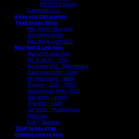
HD-TVI Camera
Camera Ezviz
Khóa cửa thông minh
Thiết bị báo động
Báo động Hikvision
Báo động Aolin
Báo động LightSYS
Máy tính & Linh kiện
Màn hình máy tính
Bộ vi xử lý - CPU
Bo mạch chủ - Mainboard
Card màn hình - VGA
Bộ nhớ trong - RAM
Ổ cứng - SSD - HDD
Nguồn máy tính - PSU
Bàn phím - chuột
Thẻ nhớ - USB
Tai nghe - Headphone
Webcam
Loa - Speaker
Thiết bị báo cháy
Chuông cửa có hình