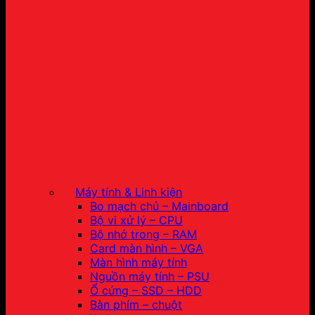
Máy tính & Linh kiện
Bo mạch chủ – Mainboard
Bộ vi xử lý – CPU
Bộ nhớ trong – RAM
Card màn hình – VGA
Màn hình máy tính
Nguồn máy tính – PSU
Ổ cứng – SSD – HDD
Bàn phím – chuột