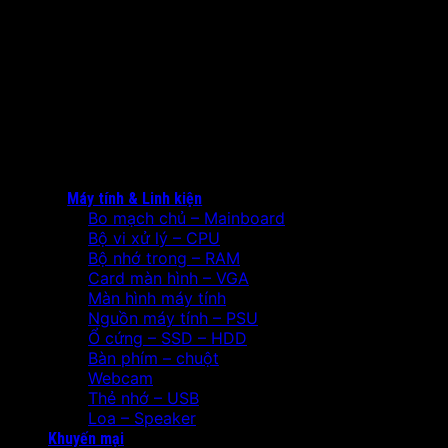
Máy tính & Linh kiện
Bo mạch chủ – Mainboard
Bộ vi xử lý – CPU
Bộ nhớ trong – RAM
Card màn hình – VGA
Màn hình máy tính
Nguồn máy tính – PSU
Ổ cứng – SSD – HDD
Bàn phím – chuột
Webcam
Thẻ nhớ – USB
Loa – Speaker
Khuyến mại