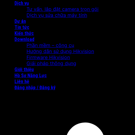
Dịch vụ
Tư vấn, lắp đặt camera trọn gói
Dịch vụ sửa chữa máy tính
Dự án
Tin tức
Kiến thức
Download
Phần mềm – công cụ
Hướng dẫn sử dụng Hikvision
Firmware Hikvision
Giải pháp thông dụng
Giới thiệu
Hồ Sơ Năng Lực
Liên hệ
Đăng nhập / Đăng ký