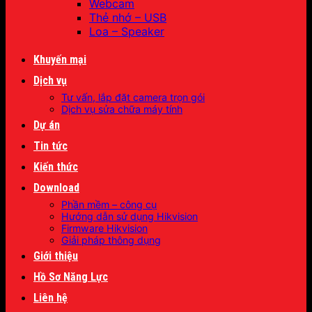
Webcam
Thẻ nhớ – USB
Loa – Speaker
Khuyến mại
Dịch vụ
Tư vấn, lắp đặt camera trọn gói
Dịch vụ sửa chữa máy tính
Dự án
Tin tức
Kiến thức
Download
Phần mềm – công cụ
Hướng dẫn sử dụng Hikvision
Firmware Hikvision
Giải pháp thông dụng
Giới thiệu
Hồ Sơ Năng Lực
Liên hệ