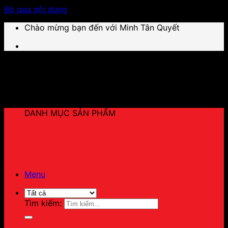
Bỏ qua nội dung
Chào mừng bạn đến với Minh Tân Quyết
DANH MỤC SẢN PHẨM
Menu
Tìm kiếm: