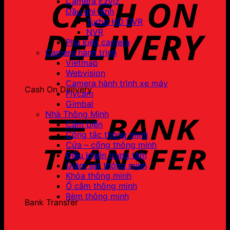
Camera Ezviz
Đầu ghi hình
Turbo HD DVR
NVR
Phụ kiện camera
Camera hành trình
Vietmap
Webvision
Camera hành trình xe máy
Cash On Delivery
Flycam
Gimbal
Nhà Thông Minh
Cảm biến
Công tắc thông minh
Cửa – cổng thông minh
Điều khiển trung tâm
Giám sát thông minh
Khóa thông minh
Ổ cắm thông minh
Rèm thông minh
Bank Transfer