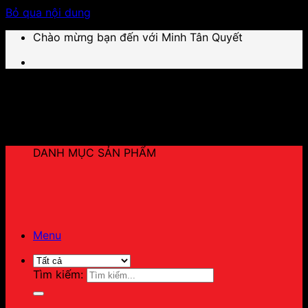
Bỏ qua nội dung
Chào mừng bạn đến với Minh Tân Quyết
DANH MỤC SẢN PHẨM
Menu
Tìm kiếm: