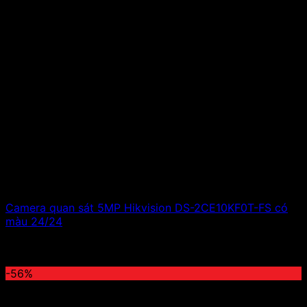
Camera quan sát 5MP Hikvision DS-2CE10KF0T-FS có
màu 24/24
1,600,000
₫
Giá gốc là: 1,600,000 ₫.
705,000
₫
Giá hiện
tại là: 705,000 ₫.
-56%