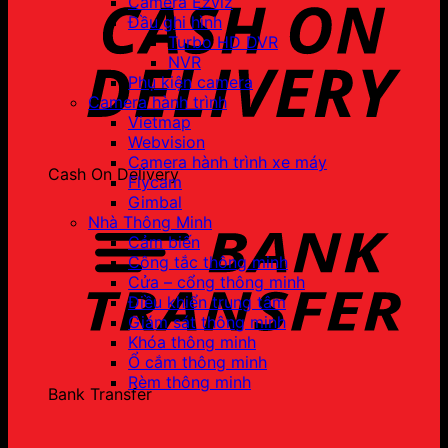
Camera Ezviz
Đầu ghi hình
Turbo HD DVR
NVR
Phụ kiện camera
Camera hành trình
Vietmap
Webvision
Camera hành trình xe máy
Cash On Delivery
Flycam
Gimbal
Nhà Thông Minh
Cảm biến
Công tắc thông minh
Cửa – cổng thông minh
Điều khiển trung tâm
Giám sát thông minh
Khóa thông minh
Ổ cắm thông minh
Rèm thông minh
Bank Transfer