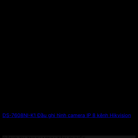
DS-7608NI-K1 Đầu ghi hình camera IP 8 kênh Hikvision
3,640,000
₫
Giá gốc là: 3,640,000 ₫.
1,800,000
₫
Giá
hiện tại là: 1,800,000 ₫.