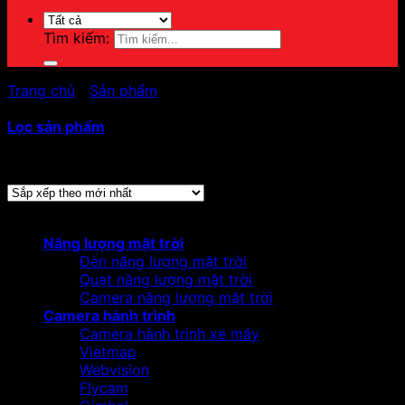
Tìm kiếm:
Trang chủ
/
Sản phẩm
/
Sản phẩm được gắn thẻ “DS-
7608NI-K1”
Lọc sản phẩm
Hiển thị tất cả 3 kết quả
Đã sắp xếp theo mới nhất
Danh mục sản phẩm
Năng lượng mặt trời
Đèn năng lượng mặt trời
Quạt năng lượng mặt trời
Camera năng lượng mặt trời
Camera hành trình
Camera hành trình xe máy
Vietmap
Webvision
Flycam