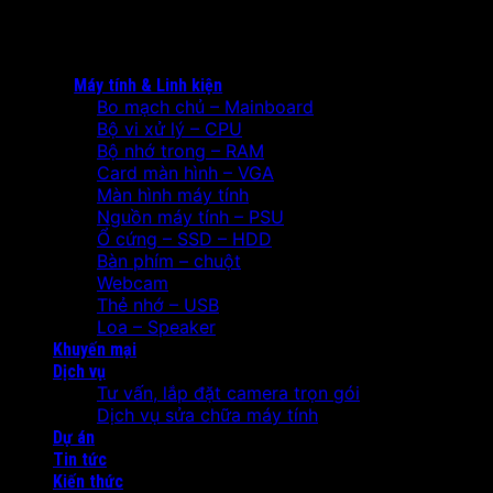
Máy tính & Linh kiện
Bo mạch chủ – Mainboard
Bộ vi xử lý – CPU
Bộ nhớ trong – RAM
Card màn hình – VGA
Màn hình máy tính
Nguồn máy tính – PSU
Ổ cứng – SSD – HDD
Bàn phím – chuột
Webcam
Thẻ nhớ – USB
Loa – Speaker
Khuyến mại
Dịch vụ
Tư vấn, lắp đặt camera trọn gói
Dịch vụ sửa chữa máy tính
Dự án
Tin tức
Kiến thức