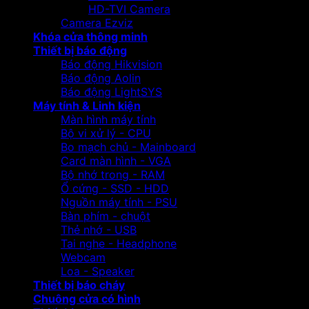
HD-TVI Camera
Camera Ezviz
Khóa cửa thông minh
Thiết bị báo động
Báo động Hikvision
Báo động Aolin
Báo động LightSYS
Máy tính & Linh kiện
Màn hình máy tính
Bộ vi xử lý - CPU
Bo mạch chủ - Mainboard
Card màn hình - VGA
Bộ nhớ trong - RAM
Ổ cứng - SSD - HDD
Nguồn máy tính - PSU
Bàn phím - chuột
Thẻ nhớ - USB
Tai nghe - Headphone
Webcam
Loa - Speaker
Thiết bị báo cháy
Chuông cửa có hình