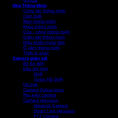
Gimbal
Nhà Thông Minh
Công tắc thông minh
Cảm biến
Rèm thông minh
Khóa thông minh
Cửa - cổng thông minh
Giám sát thông minh
Điều khiển trung tâm
Ổ cắm thông minh
Thiết bị khác
Camera giám sát
Bộ Kit Wifi
Đầu ghi hình
NVR
Turbo HD DVR
HiLooK
Camera Dahua Imou
Phụ kiện camera
Camera Hikvision
Network Camera
Smart Line Hikvision
PTZ Camera