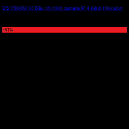
DS-7604NI-K1 Đầu ghi hình camera IP 4 kênh Hikvision
3,300,000
₫
Giá gốc là: 3,300,000 ₫.
1,633,000
₫
Giá
hiện tại là: 1,633,000 ₫.
-51%