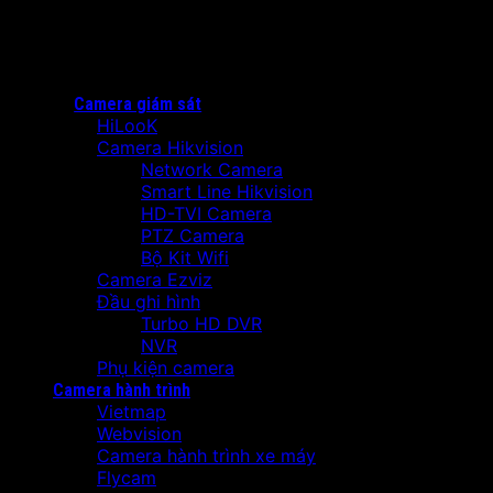
Camera giám sát
HiLooK
Camera Hikvision
Network Camera
Smart Line Hikvision
HD-TVI Camera
PTZ Camera
Bộ Kit Wifi
Camera Ezviz
Đầu ghi hình
Turbo HD DVR
NVR
Phụ kiện camera
Camera hành trình
Vietmap
Webvision
Camera hành trình xe máy
Flycam