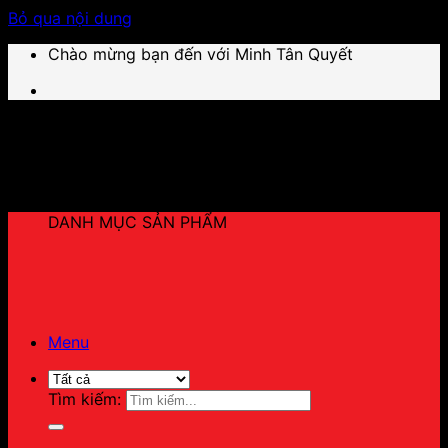
Bỏ qua nội dung
Chào mừng bạn đến với Minh Tân Quyết
DANH MỤC SẢN PHẨM
Menu
Tìm kiếm: