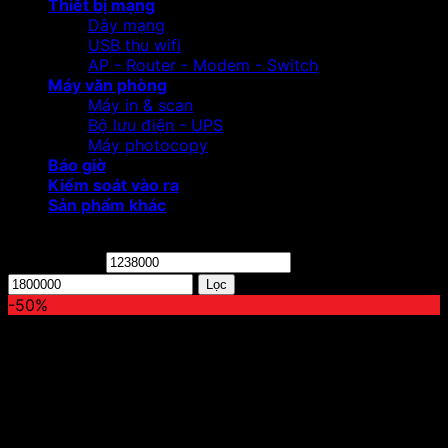
Thiết bị mạng
Dây mạng
USB thu wifi
AP - Router - Modem - Switch
Máy văn phòng
Máy in & scan
Bộ lưu điện - UPS
Máy photocopy
Báo giờ
Kiểm soát vào ra
Sản phẩm khác
Lọc theo giá
Giá tối thiểu
Giá tối đa
Lọc
-50%