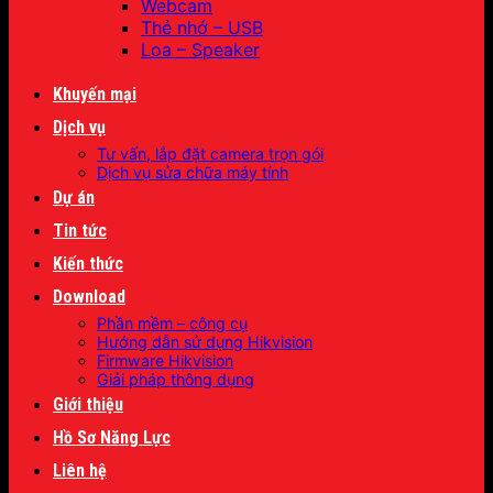
Webcam
Thẻ nhớ – USB
Loa – Speaker
Khuyến mại
Dịch vụ
Tư vấn, lắp đặt camera trọn gói
Dịch vụ sửa chữa máy tính
Dự án
Tin tức
Kiến thức
Download
Phần mềm – công cụ
Hướng dẫn sử dụng Hikvision
Firmware Hikvision
Giải pháp thông dụng
Giới thiệu
Hồ Sơ Năng Lực
Liên hệ