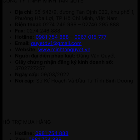
CÔNG TY TNHH MINH TÂN QUYẾT
Địa chỉ:
Số 542/9, đường Tân Định 022, khu phố 1,
Phường Hòa Lợi, TP Hồ Chí Minh, Việt Nam
Điện thoại:
0274 246 999 – 02746 295 888
Fax:
0274 246 888
Hotline:
0981 754 888
–
0967 015 777
Email:
quyetdv1@gmail.com
Website
:
www.minhtanquyet.vn
Người đại diện pháp luật:
Đặng Văn Quyết
Giấy chứng nhận đăng ký kinh doanh số:
3702727257
Ngày cấp:
09/03/2022
Nơi cấp:
Sở Kế Hoạch Và Đầu Tư Tỉnh Bình Dương
HỖ TRỢ MUA HÀNG
Hotline:
0981 754 888
Zalo:
0981 754 888