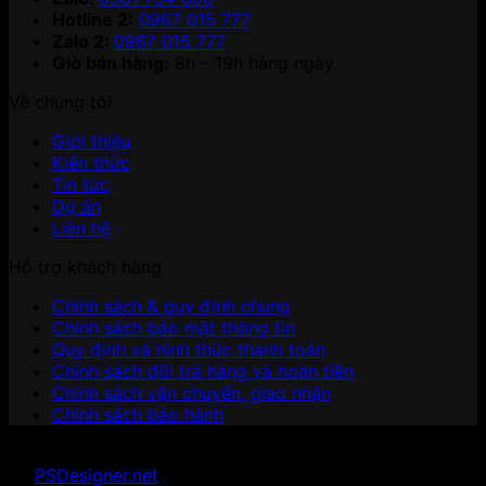
Hotline 2:
0967 015 777
Zalo 2:
0967 015 777
Giờ bán hàng:
8h – 19h hàng ngày
Về chúng tôi
Giới thiệu
Kiến thức
Tin tức
Dự án
Liên hệ
Hỗ trợ khách hàng
Chính sách & quy định chung
Chính sách bảo mật thông tin
Quy định và hình thức thanh toán
Chính sách đổi trả hàng và hoàn tiền
Chính sách vận chuyển, giao nhận
Chính sách bảo hành
Copyright 2026 ©
Minh Tan Quyet Co.,ltd
. Developed
by
PSDesigner.net