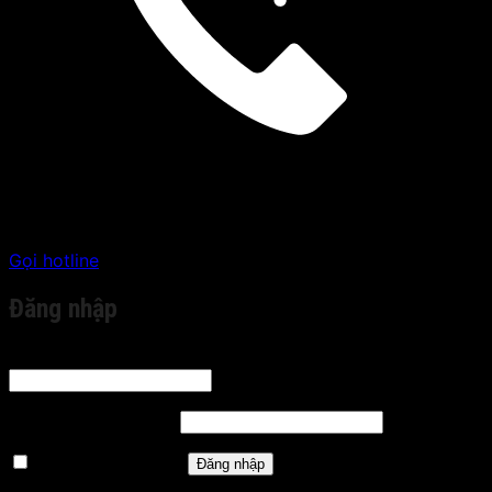
Gọi hotline
Đăng nhập
Tên tài khoản hoặc địa chỉ email
*
Bắt buộc
Mật khẩu
*
Bắt buộc
Ghi nhớ mật khẩu
Đăng nhập