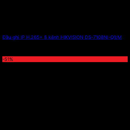
Đầu ghi IP H.265+ 8 kênh HIKVISION DS-7108NI-Q1/M
2,500,000
₫
Giá gốc là: 2,500,000 ₫.
1,238,000
₫
Giá
hiện tại là: 1,238,000 ₫.
-51%