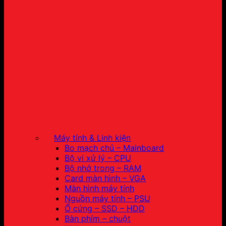
Máy tính & Linh kiện
Bo mạch chủ – Mainboard
Bộ vi xử lý – CPU
Bộ nhớ trong – RAM
Card màn hình – VGA
Màn hình máy tính
Nguồn máy tính – PSU
Ổ cứng – SSD – HDD
Bàn phím – chuột