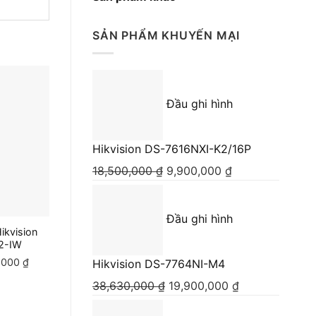
SẢN PHẨM KHUYẾN MẠI
-56%
-49%
Đầu ghi hình
Hikvision DS-7616NXI-K2/16P
18,500,000
₫
Giá
9,900,000
₫
Giá
gốc
hiện
là:
tại
Đầu ghi hình
18,500,000 ₫.
là:
ikvision
Camera IP Hikvision DS-
Camera quan
9,900,000 ₫.
2-IW
2CD1023G0E-I(L)
HIKVISION DS-
L (Dòng Colorvu 
,000
₫
Giá
1,500,000
₫
Giá
660,000
₫
Giá
Hikvision DS-7764NI-M4
hình ảnh màu 
hiện
gốc
hiện
38,630,000
₫
Giá
19,900,000
₫
Giá
2,750,000
₫
Gi
1
tại
là:
tại
gốc
hiện
g
0,000 ₫.
là:
1,500,000 ₫.
là: