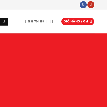
0981 754 888
GIỎ HÀNG /
0
₫