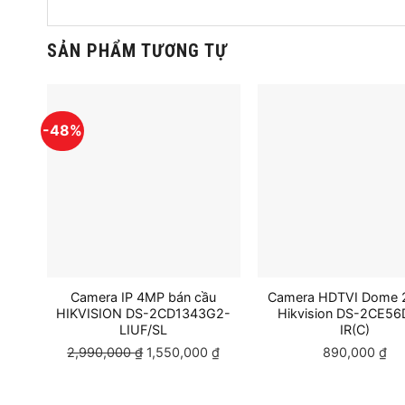
SẢN PHẨM TƯƠNG TỰ
-48%
Camera IP 4MP bán cầu
Camera HDTVI Dome 
HIKVISION DS-2CD1343G2-
Hikvision DS-2CE56
LIUF/SL
IR(C)
2,990,000
₫
Giá
1,550,000
₫
Giá
890,000
₫
gốc
hiện
là:
tại