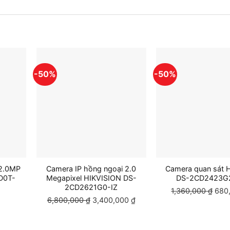
-50%
-50%
2.0MP
Camera IP hồng ngoại 2.0
Camera quan sát H
D0T-
Megapixel HIKVISION DS-
DS-2CD2423G
2CD2621G0-IZ
1,360,000
₫
Giá
680
6,800,000
₫
Giá
3,400,000
₫
Giá
gốc
gốc
hiện
là:
là:
tại
1,36