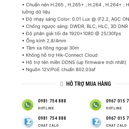
• Chuẩn nén H.265 , H.265+ , H.264 , H.264+ ; H
890,000 ₫.
luồng dữ liệu
• Độ nhạy sáng Color: 0.01 Lux @ (F2.2, AGC ON
• Chống ngược sáng: DWDR, BLC, HLC, 3D DNR
• Độ phân giải tối đa 1920×1080 @ 25/30fps
• Ống kính 2.8/4mm
• Tầm xa hồng ngoại 30m
• Không hỗ trợ Hik-Connect Cloud
• Hỗ trợ tên miền DDNS (up firmware mới nhất)
• Nguồn 12V/PoE chuẩn 802.03af
HỖ TRỢ MUA HÀNG
0981 754 888
0967 015 
HOTLINE
HOTLINE
0981 754 888
0967 015 
CHAT ZALO
CHAT ZALO