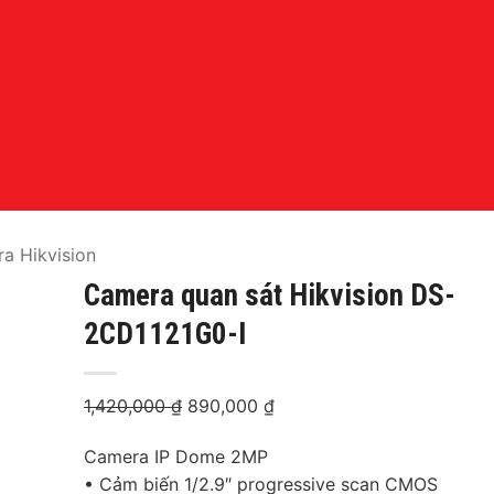
a Hikvision
Camera quan sát Hikvision DS-
2CD1121G0-I
1,420,000
₫
Giá
890,000
₫
Giá
gốc
hiện
Camera IP Dome 2MP
là:
tại
• Cảm biến 1/2.9″ progressive scan CMOS
1,420,000 ₫.
là: