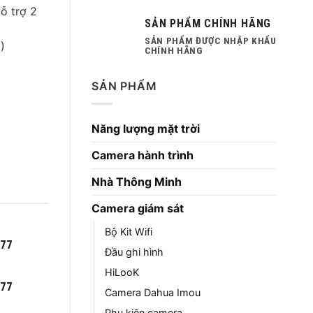
ỗ trợ 2
SẢN PHẨM CHÍNH HÃNG
SẢN PHẨM ĐƯỢC NHẬP KHẨU
)
CHÍNH HÃNG
SẢN PHẨM
Năng lượng mặt trời
Camera hành trình
Nhà Thông Minh
Camera giám sát
Bộ Kit Wifi
777
Đầu ghi hình
HiLooK
777
Camera Dahua Imou
Phụ kiện camera