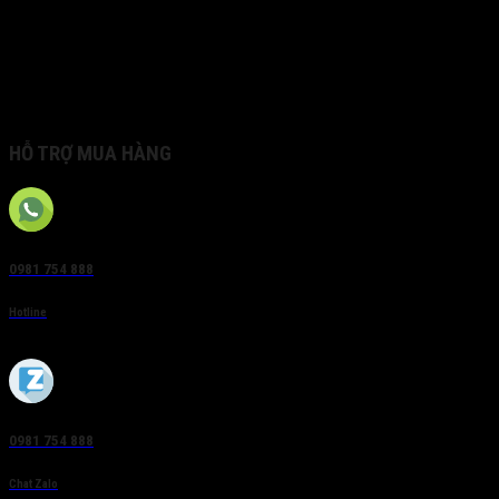
– Hỗ trợ phát hiện người và phương tiện
– Smart Hybrid Light: công nghệ tiên tiến với tầm xa
– Công nghệ nén H.265+ hiệu quả
– Tích hợp Micro.
– Chống nước và bụi (IP67)
HỖ TRỢ MUA HÀNG
0981 754 888
Hotline
0981 754 888
Chat Zalo