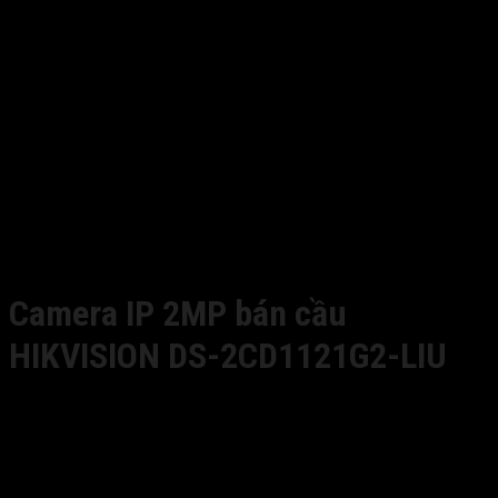
Camera IP 2MP bán cầu
HIKVISION DS-2CD1121G2-LIU
1,430,000
₫
Giá gốc là: 1,430,000 ₫.
680,000
₫
Giá hiện
tại là: 680,000 ₫.
– Hình ảnh chất lượng cao với độ phân giải 2MP
– Tầm xa hồng ngoại/Ánh sáng trắng: 20/15m