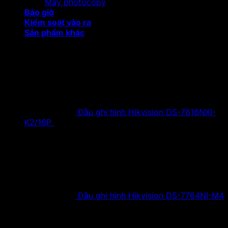
Máy photocopy
Báo giờ
Kiểm soát vào ra
Sản phẩm khác
Sản phẩm khuyến mại
Đầu ghi hình Hikvision DS-7616NXI-
K2/16P
18,500,000
₫
Giá gốc là:
18,500,000 ₫.
9,900,000
₫
Giá hiện tại là:
9,900,000 ₫.
Đầu ghi hình Hikvision DS-7764NI-M4
38,630,000
₫
Giá gốc là:
38,630,000 ₫.
19,900,000
₫
Giá hiện tại là:
19,900,000 ₫.