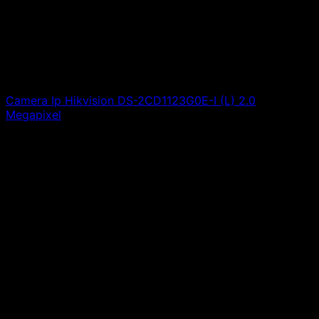
Camera Ip Hikvision DS-2CD1123G0E-I (L) 2.0
Megapixel
Giá liên hệ