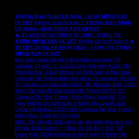
Tin tức mới
𝐓𝐇𝐎̂𝐍𝐆 𝐁𝐀́𝐎 𝐍𝐆𝐇𝐈̉ 𝐋𝐄̂̃ 𝟑𝟎/𝟎𝟒 – 𝟎𝟏/𝟎𝟓 𝐌𝐈𝐍𝐇 𝐓𝐀̂𝐍
𝐐𝐔𝐘𝐄̂́𝐓
Không có bình luận
ở 𝐓𝐇𝐎̂𝐍𝐆 𝐁𝐀́𝐎 𝐍𝐆𝐇𝐈̉
𝐋𝐄̂̃ 𝟑𝟎/𝟎𝟒 – 𝟎𝟏/𝟎𝟓 𝐌𝐈𝐍𝐇 𝐓𝐀̂𝐍 𝐐𝐔𝐘𝐄̂́𝐓
🔥 𝐓𝐔𝐘𝐄̂̉𝐍 𝐃𝐔̣𝐍𝐆 𝐍𝐇𝐀̂𝐍 𝐒𝐔̛̣ 𝟐𝟎𝟐𝟔 – 𝐂𝐎̂𝐍𝐆 𝐓𝐘
𝐓𝐍𝐇𝐇 𝐌𝐈𝐍𝐇 𝐓𝐀̂𝐍 𝐐𝐔𝐘𝐄̂́𝐓
Không có bình luận
ở 🔥
𝐓𝐔𝐘𝐄̂̉𝐍 𝐃𝐔̣𝐍𝐆 𝐍𝐇𝐀̂𝐍 𝐒𝐔̛̣ 𝟐𝟎𝟐𝟔 – 𝐂𝐎̂𝐍𝐆 𝐓𝐘 𝐓𝐍𝐇𝐇
𝐌𝐈𝐍𝐇 𝐓𝐀̂𝐍 𝐐𝐔𝐘𝐄̂́𝐓
Bàn giao hoàn tất hệ thống điện nhẹ gồm 75
camera, 31 wifi, 31 cửa từ cho nhà máy trước Tết
Nguyên Đán 2026
Không có bình luận
ở Bàn giao
hoàn tất hệ thống điện nhẹ gồm 75 camera, 31 wifi,
31 cửa từ cho nhà máy trước Tết Nguyên Đán 2026
Minh Tân Quyết Sửa Chữa Hệ Thống CCTV 120
Camera Tại Nha Trang | Khôi Phục Toàn Bộ Tín
Hiệu
Không có bình luận
ở Minh Tân Quyết Sửa
Chữa Hệ Thống CCTV 120 Camera Tại Nha Trang |
Khôi Phục Toàn Bộ Tín Hiệu
Minh Tân Quyết khởi công dự án điện nhẹ quy mô
lớn tại Bình Dương – Tăng tốc về đích đón Tết
Đoan Ngọ 2026
Không có bình luận
ở Minh Tân