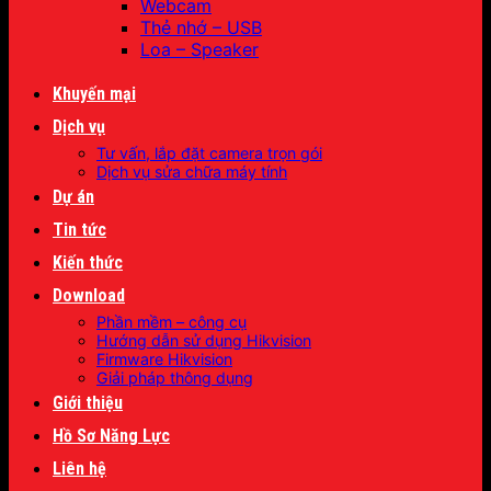
Webcam
Thẻ nhớ – USB
Loa – Speaker
Khuyến mại
Dịch vụ
Tư vấn, lắp đặt camera trọn gói
Dịch vụ sửa chữa máy tính
Dự án
Tin tức
Kiến thức
Download
Phần mềm – công cụ
Hướng dẫn sử dụng Hikvision
Firmware Hikvision
Giải pháp thông dụng
Giới thiệu
Hồ Sơ Năng Lực
Liên hệ