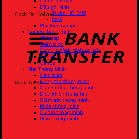
Camera Ezviz
Đầu ghi hình
Turbo HD DVR
Cash On Delivery
NVR
Phụ kiện camera
Camera hành trình
Vietmap
Webvision
Camera hành trình xe máy
Flycam
Gimbal
Nhà Thông Minh
Cảm biến
Công tắc thông minh
Bank Transfer
Cửa – cổng thông minh
Điều khiển trung tâm
Giám sát thông minh
Khóa thông minh
Ổ cắm thông minh
Rèm thông minh