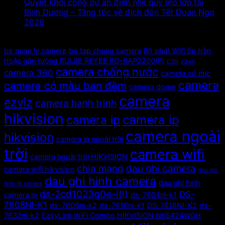
Quyết khởi công dự án điện nhẹ quy mô lớn tại
Bình Dương – Tăng tốc về đích đón Tết Đoan Ngọ
2026
Tags
bo quan ly camera
bo tap chung camera
Bộ phát Wifi ốp trần
hoặc gắn tường RUIJIE REYEE RG-RAP2200(F)
C3N
c3wn
camera chống nước
camera 360
camera có mic
camera
camera có màu ban đêm
camera dome
camera
ezviz
camera hanh trinh
hikvision
camera ip
camera ip
camera ngoài
hikvision
camera ip ngoài trời
trời
camera wifi
camera ngoài trời HIKVISION
chia mạng
dau ghi camera
camera wifi hikvision
dau ghi
dau ghi hinh camera
dau ghi hinh
hinh 16 camera
ds-2cd1023g0e-i(l)
DS-
camera ip
ds-7604ni-k1
7608NI-K1
ds-7608ni-k2
ds-7616ni-k1
DS-7616NI-K2
ds-
7632ni-k2
EasyLink WiFi Combo HIKVISION NKS424W0H