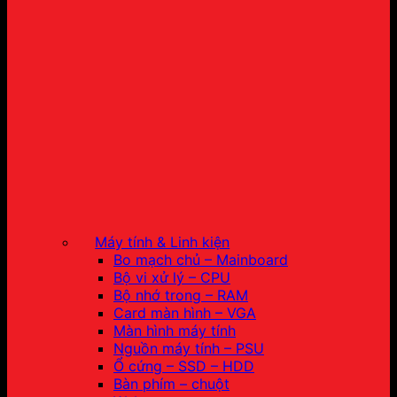
Máy tính & Linh kiện
Bo mạch chủ – Mainboard
Bộ vi xử lý – CPU
Bộ nhớ trong – RAM
Card màn hình – VGA
Màn hình máy tính
Nguồn máy tính – PSU
Ổ cứng – SSD – HDD
Bàn phím – chuột