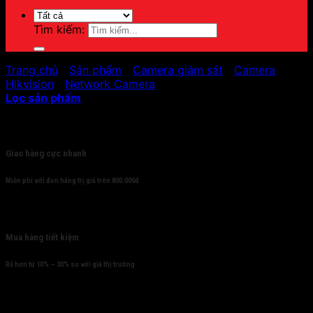
Tìm kiếm:
Trang chủ
/
Sản phẩm
/
Camera giám sát
/
Camera
Hikvision
/
Network Camera
Lọc sản phẩm
Cam kết
Giao hàng cực nhanh
Miễn phí với đơn hàng trị giá trên 800.000đ
Mua hàng tiết kiệm
Rẻ hơn từ 10% – 30% so với giá thị trường