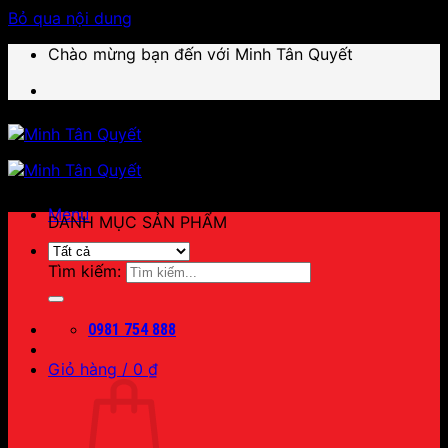
Bỏ qua nội dung
Chào mừng bạn đến với Minh Tân Quyết
Menu
DANH MỤC SẢN PHẨM
Tìm kiếm:
0981 754 888
Giỏ hàng /
0
₫