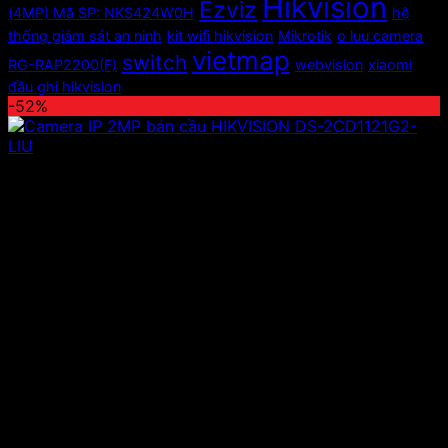
Hikvision
Ezviz
(4MP) Mã SP: NKS424W0H
hệ
thống giám sát an ninh
kit wifi hikvision
Mikrotik
o luu camera
vietmap
switch
RG-RAP2200(F)
webvision
xiaomi
đầu ghi hikvision
-52%