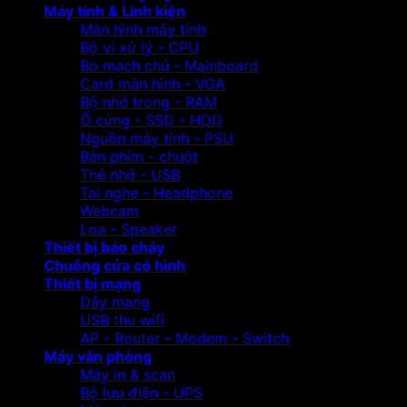
Máy tính & Linh kiện
Màn hình máy tính
Bộ vi xử lý - CPU
Bo mạch chủ - Mainboard
Card màn hình - VGA
Bộ nhớ trong - RAM
Ổ cứng - SSD - HDD
Nguồn máy tính - PSU
Bàn phím - chuột
Thẻ nhớ - USB
Tai nghe - Headphone
Webcam
Loa - Speaker
Thiết bị báo cháy
Chuông cửa có hình
Thiết bị mạng
Dây mạng
USB thu wifi
AP - Router - Modem - Switch
Máy văn phòng
Máy in & scan
Bộ lưu điện - UPS