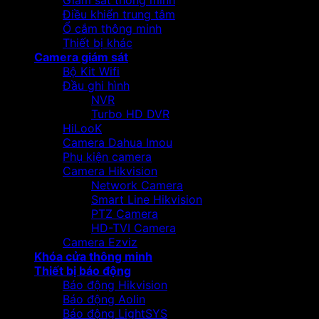
Giám sát thông minh
Điều khiển trung tâm
Ổ cắm thông minh
Thiết bị khác
Camera giám sát
Bộ Kit Wifi
Đầu ghi hình
NVR
Turbo HD DVR
HiLooK
Camera Dahua Imou
Phụ kiện camera
Camera Hikvision
Network Camera
Smart Line Hikvision
PTZ Camera
HD-TVI Camera
Camera Ezviz
Khóa cửa thông minh
Thiết bị báo động
Báo động Hikvision
Báo động Aolin
Báo động LightSYS