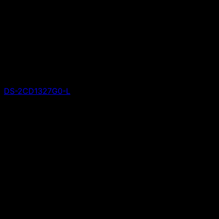
DS-2CD1327G0-L
Giá liên hệ