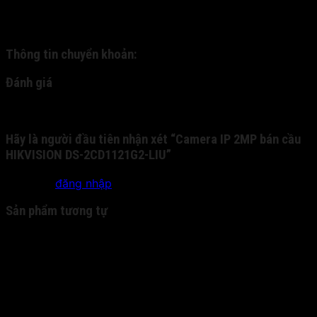
khoản trước cho chúng tôi qua tài khoản nhân hàng, và
chúng tôi sẽ gửi chuyển phát nhanh cho quý khách:
Thông tin chuyển khoản:
Đánh giá
Chưa có đánh giá nào.
Hãy là người đầu tiên nhận xét “Camera IP 2MP bán cầu
HIKVISION DS-2CD1121G2-LIU”
Bạn phải
đăng nhập
để gửi đánh giá.
Sản phẩm tương tự