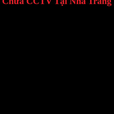
Chữa CCTV Tại Nha Trang
Minh Tân Quyết vừa hoàn thành
dự án sửa chữa và khôi phục hệ thống
CCTV quy mô lớn tại Nha Trang
, xử lý tình trạng
120 camera mất tín
hiệu, phòng server ngưng hoạt động
, ảnh hưởng trực tiếp đến an ninh và
vận hành doanh nghiệp. Đặc biệt,
Minh Tân Quyết Sửa Chữa Hệ Thống
CCTV 120 Camera Tại Nha Trang | Khôi Phục Toàn Bộ Tín Hiệu
đã
giúp khôi phục hoạt động liên tục.