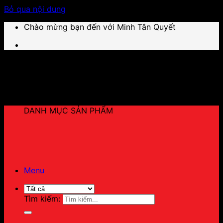
Bỏ qua nội dung
Chào mừng bạn đến với Minh Tân Quyết
DANH MỤC SẢN PHẨM
Menu
Tìm kiếm: