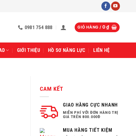
0981 754 888
0
₫
GIỎ HÀNG /
AD
GIỚI THIỆU
HỒ SƠ NĂNG LỰC
LIÊN HỆ
CAM KẾT
GIAO HÀNG CỰC NHANH
MIỄN PHÍ VỚI ĐƠN HÀNG TRỊ
GIÁ TRÊN 800.000Đ
MUA HÀNG TIẾT KIỆM