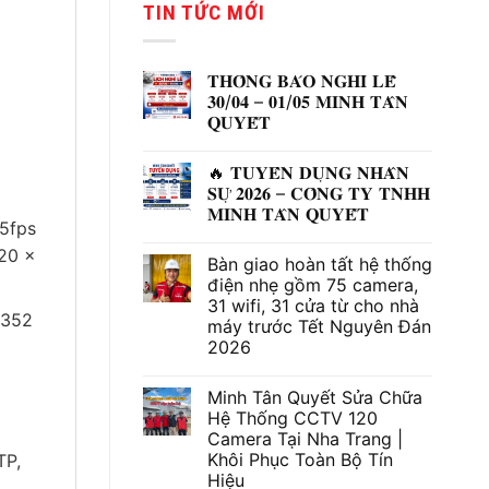
TIN TỨC MỚI
1,350,000 ₫.
là:
790,000
𝐓𝐇𝐎̂𝐍𝐆 𝐁𝐀́𝐎 𝐍𝐆𝐇𝐈̉ 𝐋𝐄̂̃
𝟑𝟎/𝟎𝟒 – 𝟎𝟏/𝟎𝟓 𝐌𝐈𝐍𝐇 𝐓𝐀̂𝐍
𝐐𝐔𝐘𝐄̂́𝐓
Không
có
🔥 𝐓𝐔𝐘𝐄̂̉𝐍 𝐃𝐔̣𝐍𝐆 𝐍𝐇𝐀̂𝐍
bình
luận
𝐒𝐔̛̣ 𝟐𝟎𝟐𝟔 – 𝐂𝐎̂𝐍𝐆 𝐓𝐘 𝐓𝐍𝐇𝐇
ở
𝐌𝐈𝐍𝐇 𝐓𝐀̂𝐍 𝐐𝐔𝐘𝐄̂́𝐓
𝐓𝐇𝐎̂𝐍𝐆
25fps
𝐁𝐀́𝐎
Không
𝐍𝐆𝐇𝐈̉
có
920 ×
𝐋𝐄̂̃
Bàn giao hoàn tất hệ thống
bình
𝟑𝟎/𝟎𝟒
luận
điện nhẹ gồm 75 camera,
–
ở
𝟎𝟏/𝟎𝟓
31 wifi, 31 cửa từ cho nhà
🔥
𝐌𝐈𝐍𝐇
(352
𝐓𝐔𝐘𝐄̂̉𝐍
máy trước Tết Nguyên Đán
𝐓𝐀̂𝐍
𝐃𝐔̣𝐍𝐆
𝐐𝐔𝐘𝐄̂́𝐓
2026
𝐍𝐇𝐀̂𝐍
𝐒𝐔̛̣
Không
𝟐𝟎𝟐𝟔
có
–
Minh Tân Quyết Sửa Chữa
bình
𝐂𝐎̂𝐍𝐆
luận
Hệ Thống CCTV 120
𝐓𝐘
ở
𝐓𝐍𝐇𝐇
Camera Tại Nha Trang |
Bàn
𝐌𝐈𝐍𝐇
giao
Khôi Phục Toàn Bộ Tín
TP,
𝐓𝐀̂𝐍
hoàn
𝐐𝐔𝐘𝐄̂́𝐓
Hiệu
tất