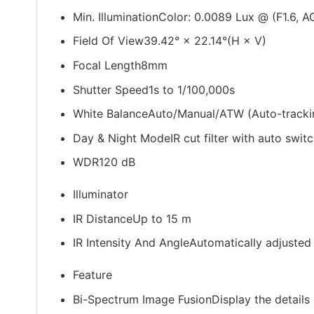
Min. Illumination
Color: 0.0089 Lux @ (F1.6, 
Field Of View
39.42° × 22.14°(H × V)
Focal Length
8mm
Shutter Speed
1s to 1/100,000s
White Balance
Auto/Manual/ATW (Auto-tracki
Day & Night Mode
IR cut filter with auto swit
WDR
120 dB
Illuminator
IR Distance
Up to 15 m
IR Intensity And Angle
Automatically adjusted
Feature
Bi-Spectrum Image Fusion
Display the details