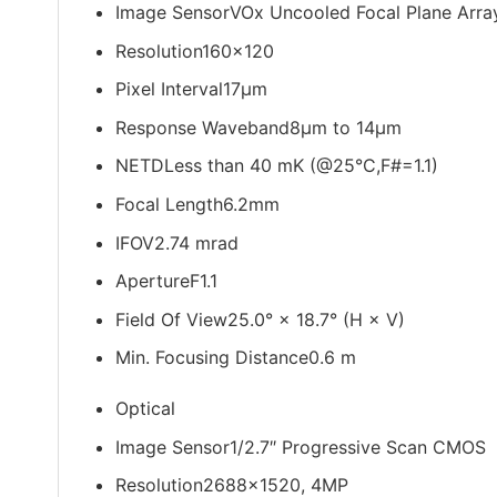
Image Sensor
VOx Uncooled Focal Plane Arra
Resolution
160×120
Pixel Interval
17μm
Response Waveband
8μm to 14μm
NETD
Less than 40 mK (@25°C,F#=1.1)
Focal Length
6.2mm
IFOV
2.74 mrad
Aperture
F1.1
Field Of View
25.0° × 18.7° (H × V)
Min. Focusing Distance
0.6 m
Optical
Image Sensor
1/2.7″ Progressive Scan CMOS
Resolution
2688×1520, 4MP