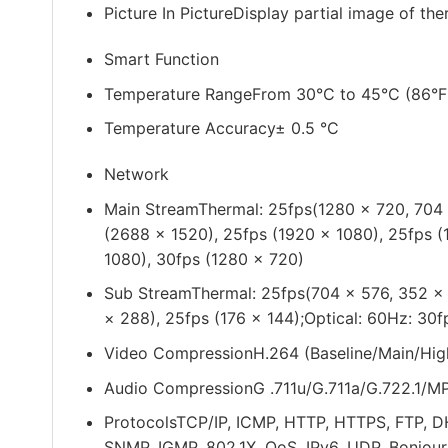
Picture In Picture
Display partial image of the
Smart Function
Temperature Range
From 30°C to 45°C (86°F
Temperature Accuracy
± 0.5 °C
Network
Main Stream
Thermal: 25fps(1280 × 720, 704 
(2688 × 1520), 25fps (1920 × 1080), 25fps (
1080), 30fps (1280 × 720)
Sub Stream
Thermal: 25fps(704 × 576, 352 × 
× 288), 25fps (176 × 144);Optical: 60Hz: 30f
Video Compression
H.264 (Baseline/Main/Hig
Audio Compression
G .711u/G.711a/G.722.1/
Protocols
TCP/IP, ICMP, HTTP, HTTPS, FTP, 
SNMP, IGMP, 802.1X, QoS, IPv6, UDP, Bonjour