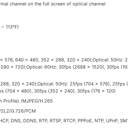
rmal channel on the full screen of optical channel
 ~ 113°F)
× 576, 640 × 480, 352 × 288, 320 × 240);Optical: 50Hz: 
1280 × 720);Optical: 60Hz: 30fps (2688 × 1520), 30fps (1
288, 320 × 240);Optical: 50Hz: 25fps (704 × 576), 25fps 
ps (704 × 480), 30fps (352 × 240), 30fps (176 × 120)
h Profile) /MJPEG/H.265
MP2L2/G.726/PCM
DHCP, DNS, DDNS, RTP, RTSP, RTCP, PPPoE, NTP, UPnP, SM