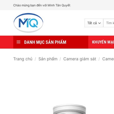
Bỏ
Chào mừng bạn đến với Minh Tân Quyết
qua
nội
Tìm
dung
kiếm:
DANH MỤC SẢN PHẨM
KHUYẾN MẠ
Trang chủ
/
Sản phẩm
/
Camera giám sát
/
Camer