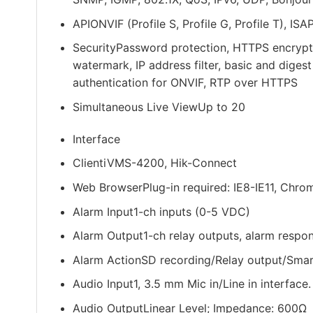
API
ONVIF (Profile S, Profile G, Profile T), ISA
Security
Password protection, HTTPS encrypti
watermark, IP address filter, basic and dige
authentication for ONVIF, RTP over HTTPS
Simultaneous Live View
Up to 20
Interface
Client
iVMS-4200, Hik-Connect
Web Browser
Plug-in required: IE8-IE11, Chro
Alarm Input
1-ch inputs (0-5 VDC)
Alarm Output
1-ch relay outputs, alarm respo
Alarm Action
SD recording/Relay output/Smar
Audio Input
1, 3.5 mm Mic in/Line in interface
Audio Output
Linear Level; Impedance: 600Ω