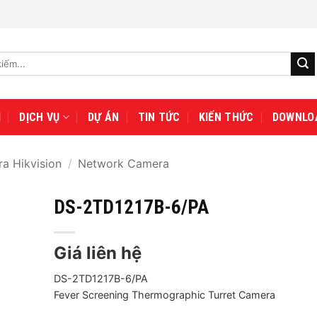
I
DỊCH VỤ
DỰ ÁN
TIN TỨC
KIẾN THỨC
DOWNLO
a Hikvision
/
Network Camera
DS-2TD1217B-6/PA
Giá liên hệ
DS-2TD1217B-6/PA
Fever Screening Thermographic Turret Camera