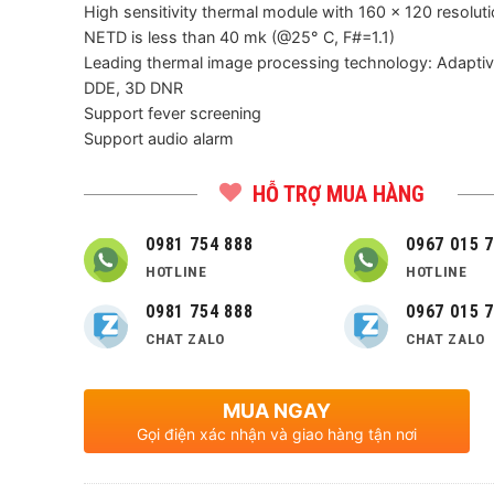
High sensitivity thermal module with 160 x 120 resolut
NETD is less than 40 mk (@25° C, F#=1.1)
Leading thermal image processing technology: Adapti
DDE, 3D DNR
Support fever screening
Support audio alarm
HỖ TRỢ MUA HÀNG
0981 754 888
0967 015 
HOTLINE
HOTLINE
0981 754 888
0967 015 
CHAT ZALO
CHAT ZALO
MUA NGAY
Gọi điện xác nhận và giao hàng tận nơi