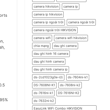
đón
Tết
camera hikvision
camera ip
Đoan
Ngọ
camera ip hikvision
orts
2026
camera ip ngoài trời
camera ngoài trời
camera ngoài trời HIKVISION
camera wifi
camera wifi hikvision
n,
chia mạng
dau ghi camera
sh,
dau ghi hinh 16 camera
dau ghi hinh camera
dau ghi hinh camera ip
ds-2cd1023g0e-i(l)
ds-7604ni-k1
0.5
DS-7608NI-K1
ds-7608ni-k2
ds-7616ni-k1
DS-7616NI-K2
: 95%
ds-7632ni-k2
EasyLink WiFi Combo HIKVISION