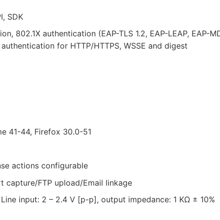
PI, SDK
on, 802.1X authentication (EAP-TLS 1.2, EAP-LEAP, EAP-M
st authentication for HTTP/HTTPS, WSSE and digest
me 41-44, Firefox 30.0-51
nse actions configurable
t capture/FTP upload/Email linkage
. Line input: 2 – 2.4 V [p-p], output impedance: 1 KΩ ± 10%