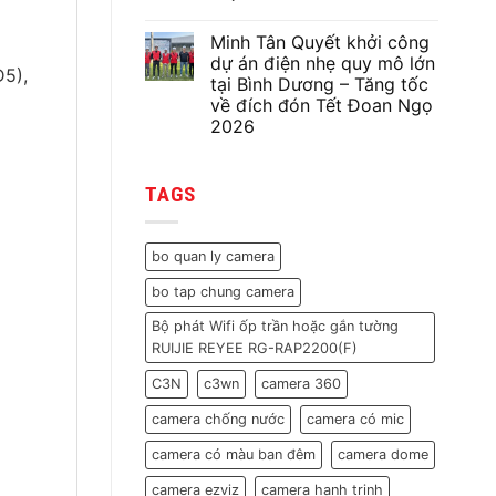
hệ
Không
thống
có
điện
Minh Tân Quyết khởi công
bình
nhẹ
luận
dự án điện nhẹ quy mô lớn
gồm
ở
D5),
75
tại Bình Dương – Tăng tốc
Minh
camera,
Tân
về đích đón Tết Đoan Ngọ
31
Quyết
wifi,
2026
Sửa
31
Chữa
Không
cửa
Hệ
có
từ
Thống
bình
cho
CCTV
TAGS
luận
nhà
120
ở
máy
Camera
Minh
trước
Tại
Tân
Tết
Nha
Quyết
Nguyên
bo quan ly camera
Trang
khởi
Đán
|
công
2026
Khôi
bo tap chung camera
dự
Phục
án
Toàn
điện
Bộ phát Wifi ốp trần hoặc gắn tường
Bộ
nhẹ
Tín
RUIJIE REYEE RG-RAP2200(F)
quy
Hiệu
mô
lớn
C3N
c3wn
camera 360
tại
Bình
camera chống nước
camera có mic
Dương
–
Tăng
camera có màu ban đêm
camera dome
tốc
về
camera ezviz
camera hanh trinh
đích