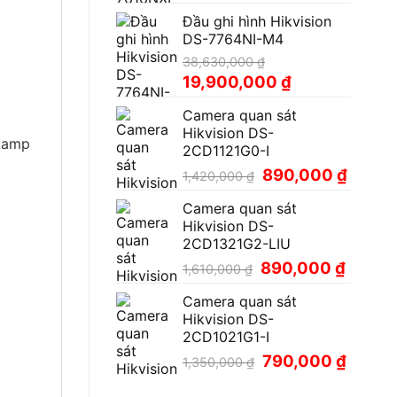
gốc
hiện
Đầu ghi hình Hikvision
là:
tại
DS-7764NI-M4
18,500,000 ₫.
là:
9,900,000 ₫.
38,630,000
₫
Giá
Giá
19,900,000
₫
gốc
hiện
Camera quan sát
là:
tại
Hikvision DS-
38,630,000 ₫.
là:
 Lamp
2CD1121G0-I
19,900,000 ₫.
Giá
Giá
890,000
₫
1,420,000
₫
gốc
hiện
Camera quan sát
là:
tại
Hikvision DS-
1,420,000 ₫.
là:
2CD1321G2-LIU
890,00
Giá
Giá
890,000
₫
1,610,000
₫
gốc
hiện
Camera quan sát
là:
tại
Hikvision DS-
1,610,000 ₫.
là:
2CD1021G1-I
890,000
Giá
Giá
790,000
₫
1,350,000
₫
gốc
hiện
là:
tại