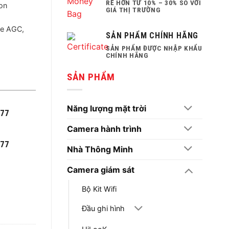
RẺ HƠN TỪ 10% – 30% SO VỚI
ion
GIÁ THỊ TRƯỜNG
ve AGC,
SẢN PHẨM CHÍNH HÃNG
SẢN PHẨM ĐƯỢC NHẬP KHẨU
CHÍNH HÃNG
SẢN PHẨM
Năng lượng mặt trời
777
Camera hành trình
777
Nhà Thông Minh
Camera giám sát
Bộ Kit Wifi
Đầu ghi hình