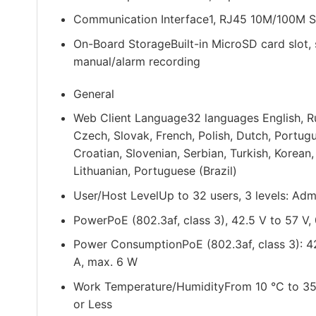
Communication Interface
1, RJ45 10M/100M Se
On-Board Storage
Built-in MicroSD card slo
manual/alarm recording
General
Web Client Language
32 languages English, Ru
Czech, Slovak, French, Polish, Dutch, Portug
Croatian, Slovenian, Serbian, Turkish, Korean,
Lithuanian, Portuguese (Brazil)
User/Host Level
Up to 32 users, 3 levels: Adm
Power
PoE (802.3af, class 3), 42.5 V to 57 V,
Power Consumption
PoE (802.3af, class 3): 
A, max. 6 W
Work Temperature/Humidity
From 10 °C to 35
or Less