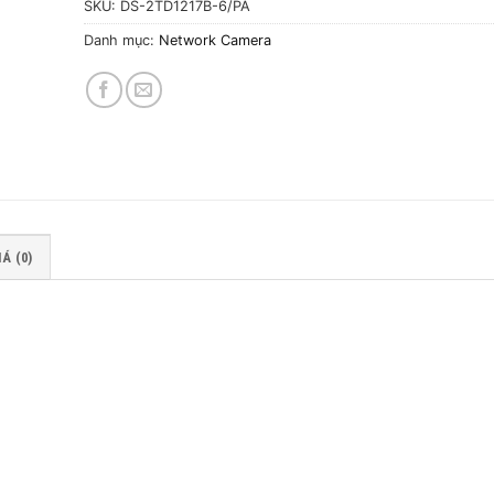
SKU:
DS-2TD1217B-6/PA
Danh mục:
Network Camera
Á (0)