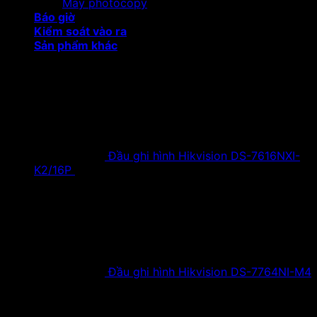
Máy photocopy
Báo giờ
Kiểm soát vào ra
Sản phẩm khác
Sản phẩm khuyến mại
Đầu ghi hình Hikvision DS-7616NXI-
K2/16P
18,500,000
₫
Giá gốc là:
18,500,000 ₫.
9,900,000
₫
Giá hiện tại là:
9,900,000 ₫.
Đầu ghi hình Hikvision DS-7764NI-M4
38,630,000
₫
Giá gốc là:
38,630,000 ₫.
19,900,000
₫
Giá hiện tại là:
19,900,000 ₫.