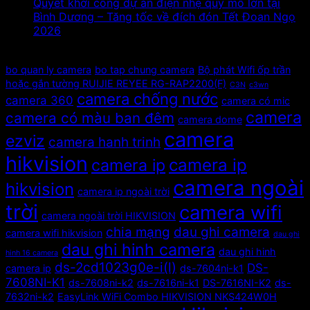
Quyết khởi công dự án điện nhẹ quy mô lớn tại
Bình Dương – Tăng tốc về đích đón Tết Đoan Ngọ
2026
Tags
bo quan ly camera
bo tap chung camera
Bộ phát Wifi ốp trần
hoặc gắn tường RUIJIE REYEE RG-RAP2200(F)
C3N
c3wn
camera chống nước
camera 360
camera có mic
camera
camera có màu ban đêm
camera dome
camera
ezviz
camera hanh trinh
hikvision
camera ip
camera ip
camera ngoài
hikvision
camera ip ngoài trời
trời
camera wifi
camera ngoài trời HIKVISION
chia mạng
dau ghi camera
camera wifi hikvision
dau ghi
dau ghi hinh camera
dau ghi hinh
hinh 16 camera
ds-2cd1023g0e-i(l)
DS-
camera ip
ds-7604ni-k1
7608NI-K1
ds-7608ni-k2
ds-7616ni-k1
DS-7616NI-K2
ds-
7632ni-k2
EasyLink WiFi Combo HIKVISION NKS424W0H