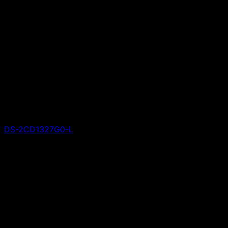
DS-2CD1327G0-L
Giá liên hệ