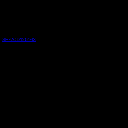
SH-2CD1201-I3
Giá liên hệ