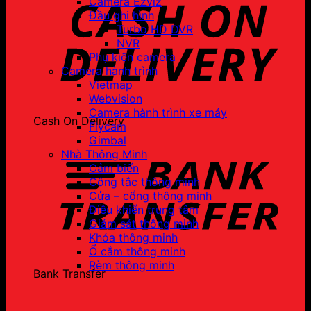
Camera Ezviz
Đầu ghi hình
Turbo HD DVR
NVR
Phụ kiện camera
Camera hành trình
Vietmap
Webvision
Camera hành trình xe máy
Cash On Delivery
Flycam
Gimbal
Nhà Thông Minh
Cảm biến
Công tắc thông minh
Cửa – cổng thông minh
Điều khiển trung tâm
Giám sát thông minh
Khóa thông minh
Ổ cắm thông minh
Rèm thông minh
Bank Transfer