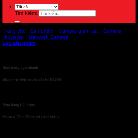
Tìm kiếm:
Trang chủ
/
Sản phẩm
/
Camera giám sát
/
Camera
Hikvision
/
Network Camera
Lọc sản phẩm
Cam kết
Giao hàng cực nhanh
Miễn phí với đơn hàng trị giá trên 800.000đ
Mua hàng tiết kiệm
Rẻ hơn từ 10% – 30% so với giá thị trường