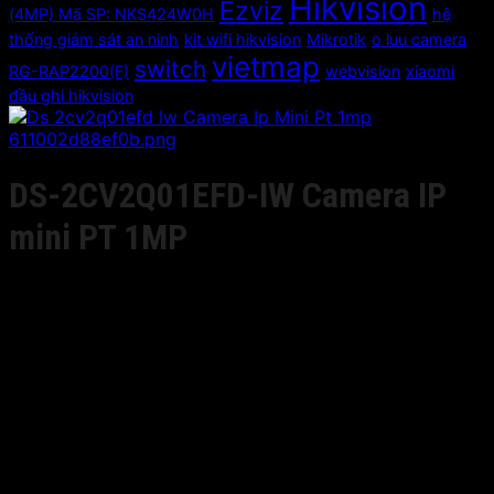
Hikvision
Ezviz
(4MP) Mã SP: NKS424W0H
hệ
thống giám sát an ninh
kit wifi hikvision
Mikrotik
o luu camera
vietmap
switch
RG-RAP2200(F)
webvision
xiaomi
đầu ghi hikvision
DS-2CV2Q01EFD-IW Camera IP
mini PT 1MP
Giá liên hệ
1/4″ Progressive CMOS, ICR, 0lux with IR, 1280×720:
25fps(P)/30fps(N), 2.8/4mm lens,H.264/MJPEG, dual-
stream, 3D DNR, 5m IR, PT function (Pan: 0° ~ 355°; Tilt:
-10° ~ 90°), support on-board storage up to 128GB, HIK-
Connect cloud service, Build-in microphone and speaker,
support two-way audio. Built-in Wi-Fi, 5VDC power
supply.