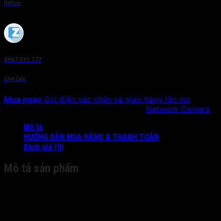
Hotline
0967 015 777
Chat Zalo
Mua ngay
Gọi điện xác nhận và giao hàng tận nơi
SKU:
DS-2CV2Q01EFD-IW
Danh mục:
Network Camera
Mô tả
HƯỚNG DẪN MUA HÀNG & THANH TOÁN
Đánh giá (0)
Mô tả sản phẩm