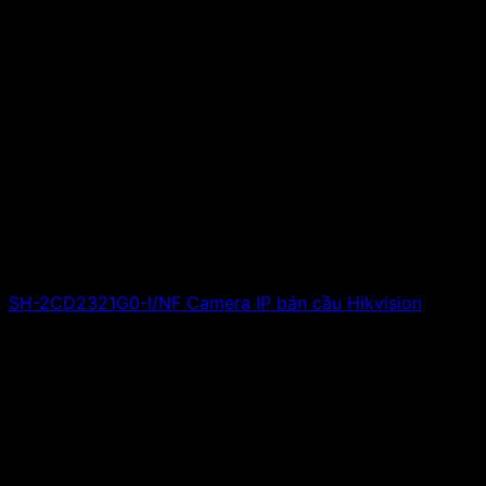
SH-2CD2321G0-I/NF Camera IP bán cầu Hikvision
Giá liên hệ