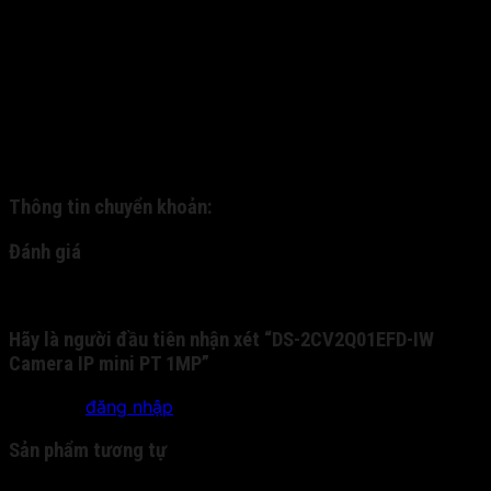
toán: (1). nhận hàng thanh toán và (2). thanh toán
chuyển khoản. - 1. Quý khách đặt hàng và được nhân
viên xác nhận qua cuộc gọi trực tiếp. Qua đó, chúng tôi
gửi hàng về cho quý khách thông qua dịch vụ ship COD.
Quý khách nhận hàng, kiểm tra hàng và thanh toán trực
tiếp cho nhân viên bưu phát. - 2: Quý khách chuyển
khoản trước cho chúng tôi qua tài khoản nhân hàng, và
chúng tôi sẽ gửi chuyển phát nhanh cho quý khách:
Thông tin chuyển khoản:
Đánh giá
Chưa có đánh giá nào.
Hãy là người đầu tiên nhận xét “DS-2CV2Q01EFD-IW
Camera IP mini PT 1MP”
Bạn phải
đăng nhập
để gửi đánh giá.
Sản phẩm tương tự