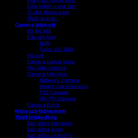
Giám sát thông minh
Điều khiển trung tâm
Ổ cắm thông minh
Thiết bị khác
Camera giám sát
Bộ Kit Wifi
Đầu ghi hình
NVR
Turbo HD DVR
HiLooK
Camera Dahua Imou
Phụ kiện camera
Camera Hikvision
Network Camera
Smart Line Hikvision
PTZ Camera
HD-TVI Camera
Camera Ezviz
Khóa cửa thông minh
Thiết bị báo động
Báo động Hikvision
Báo động Aolin
Báo động LightSYS