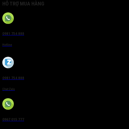
HỖ TRỢ MUA HÀNG
0981 754 888
Hotline
0981 754 888
Chat Zalo
0967 015 777