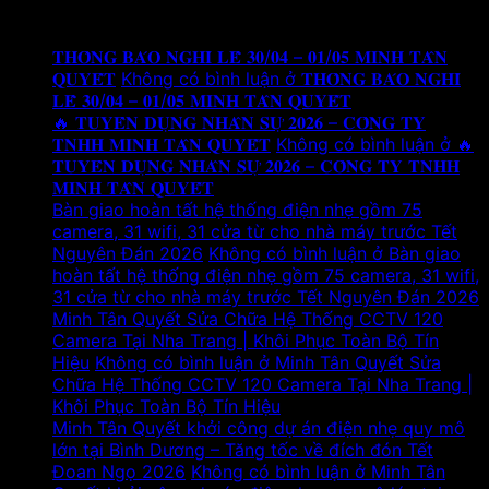
Tin tức mới
𝐓𝐇𝐎̂𝐍𝐆 𝐁𝐀́𝐎 𝐍𝐆𝐇𝐈̉ 𝐋𝐄̂̃ 𝟑𝟎/𝟎𝟒 – 𝟎𝟏/𝟎𝟓 𝐌𝐈𝐍𝐇 𝐓𝐀̂𝐍
𝐐𝐔𝐘𝐄̂́𝐓
Không có bình luận
ở 𝐓𝐇𝐎̂𝐍𝐆 𝐁𝐀́𝐎 𝐍𝐆𝐇𝐈̉
𝐋𝐄̂̃ 𝟑𝟎/𝟎𝟒 – 𝟎𝟏/𝟎𝟓 𝐌𝐈𝐍𝐇 𝐓𝐀̂𝐍 𝐐𝐔𝐘𝐄̂́𝐓
🔥 𝐓𝐔𝐘𝐄̂̉𝐍 𝐃𝐔̣𝐍𝐆 𝐍𝐇𝐀̂𝐍 𝐒𝐔̛̣ 𝟐𝟎𝟐𝟔 – 𝐂𝐎̂𝐍𝐆 𝐓𝐘
𝐓𝐍𝐇𝐇 𝐌𝐈𝐍𝐇 𝐓𝐀̂𝐍 𝐐𝐔𝐘𝐄̂́𝐓
Không có bình luận
ở 🔥
𝐓𝐔𝐘𝐄̂̉𝐍 𝐃𝐔̣𝐍𝐆 𝐍𝐇𝐀̂𝐍 𝐒𝐔̛̣ 𝟐𝟎𝟐𝟔 – 𝐂𝐎̂𝐍𝐆 𝐓𝐘 𝐓𝐍𝐇𝐇
𝐌𝐈𝐍𝐇 𝐓𝐀̂𝐍 𝐐𝐔𝐘𝐄̂́𝐓
Bàn giao hoàn tất hệ thống điện nhẹ gồm 75
camera, 31 wifi, 31 cửa từ cho nhà máy trước Tết
Nguyên Đán 2026
Không có bình luận
ở Bàn giao
hoàn tất hệ thống điện nhẹ gồm 75 camera, 31 wifi,
31 cửa từ cho nhà máy trước Tết Nguyên Đán 2026
Minh Tân Quyết Sửa Chữa Hệ Thống CCTV 120
Camera Tại Nha Trang | Khôi Phục Toàn Bộ Tín
Hiệu
Không có bình luận
ở Minh Tân Quyết Sửa
Chữa Hệ Thống CCTV 120 Camera Tại Nha Trang |
Khôi Phục Toàn Bộ Tín Hiệu
Minh Tân Quyết khởi công dự án điện nhẹ quy mô
lớn tại Bình Dương – Tăng tốc về đích đón Tết
Đoan Ngọ 2026
Không có bình luận
ở Minh Tân