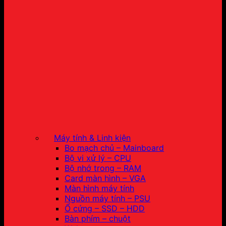
Máy tính & Linh kiện
Bo mạch chủ – Mainboard
Bộ vi xử lý – CPU
Bộ nhớ trong – RAM
Card màn hình – VGA
Màn hình máy tính
Nguồn máy tính – PSU
Ổ cứng – SSD – HDD
Bàn phím – chuột