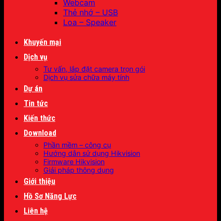
Webcam
Thẻ nhớ – USB
Loa – Speaker
Khuyến mại
Dịch vụ
Tư vấn, lắp đặt camera trọn gói
Dịch vụ sửa chữa máy tính
Dự án
Tin tức
Kiến thức
Download
Phần mềm – công cụ
Hướng dẫn sử dụng Hikvision
Firmware Hikvision
Giải pháp thông dụng
Giới thiệu
Hồ Sơ Năng Lực
Liên hệ