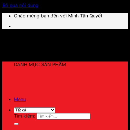
Bỏ qua nội dung
Chào mừng bạn đến với Minh Tân Quyết
DANH MỤC SẢN PHẨM
Menu
Tìm kiếm: