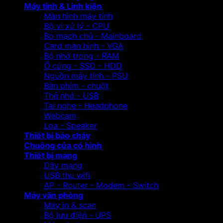
Máy tính & Linh kiện
Màn hình máy tính
Bộ vi xử lý - CPU
Bo mạch chủ - Mainboard
Card màn hình - VGA
Bộ nhớ trong - RAM
Ổ cứng - SSD - HDD
Nguồn máy tính - PSU
Bàn phím - chuột
Thẻ nhớ - USB
Tai nghe - Headphone
Webcam
Loa - Speaker
Thiết bị báo cháy
Chuông cửa có hình
Thiết bị mạng
Dây mạng
USB thu wifi
AP - Router - Modem - Switch
Máy văn phòng
Máy in & scan
Bộ lưu điện - UPS