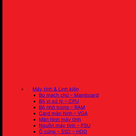
Máy tính & Linh kiện
Bo mạch chủ – Mainboard
Bộ vi xử lý – CPU
Bộ nhớ trong – RAM
Card màn hình – VGA
Màn hình máy tính
Nguồn máy tính – PSU
Ổ cứng – SSD – HDD