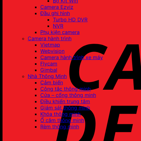
Bộ Kit Wifi
Camera Ezviz
Đầu ghi hình
Turbo HD DVR
NVR
Phụ kiện camera
Camera hành trình
Vietmap
Webvision
Camera hành trình xe máy
Flycam
Gimbal
Nhà Thông Minh
Cảm biến
Công tắc thông minh
Cửa – cổng thông minh
Điều khiển trung tâm
Giám sát thông minh
Khóa thông minh
Ổ cắm thông minh
Rèm thông minh