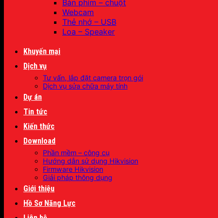
Bàn phím – chuột
Webcam
Thẻ nhớ – USB
Loa – Speaker
Khuyến mại
Dịch vụ
Tư vấn, lắp đặt camera trọn gói
Dịch vụ sửa chữa máy tính
Dự án
Tin tức
Kiến thức
Download
Phần mềm – công cụ
Hướng dẫn sử dụng Hikvision
Firmware Hikvision
Giải pháp thông dụng
Giới thiệu
Hồ Sơ Năng Lực
Liên hệ