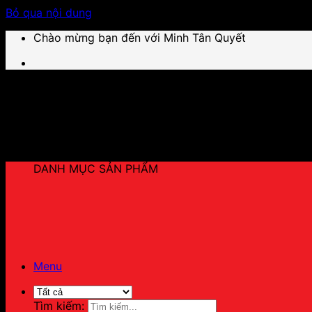
Bỏ qua nội dung
Chào mừng bạn đến với Minh Tân Quyết
DANH MỤC SẢN PHẨM
Menu
Tìm kiếm: