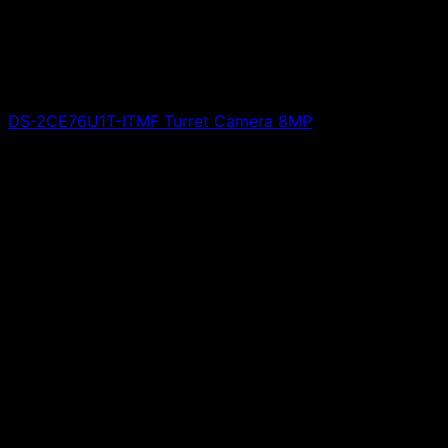
DS-2CE76U1T-ITMF Turret Camera 8MP
Giá liên hệ