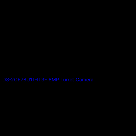
DS-2CE78U1T-IT3F 8MP Turret Camera
Giá liên hệ