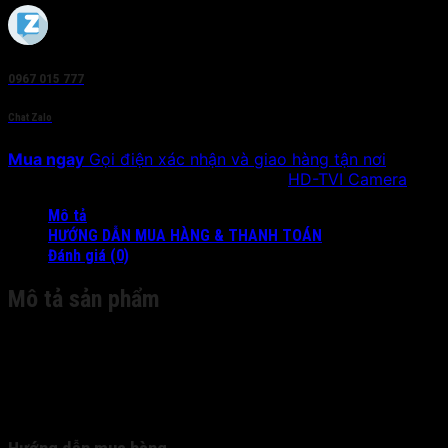
0967 015 777
Chat Zalo
Mua ngay
Gọi điện xác nhận và giao hàng tận nơi
SKU:
DS-2CE56D0T-IT1E
Danh mục:
HD-TVI Camera
Mô tả
HƯỚNG DẪN MUA HÀNG & THANH TOÁN
Đánh giá (0)
Mô tả sản phẩm
20m IR
HD1080p
Eyeball
Outdoor
Fixed Lens
N/A
Distan
IP66