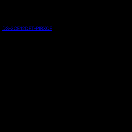
DS-2CE12DFT-PIRXOF
Giá liên hệ