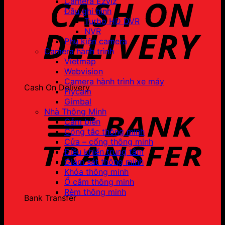
Camera Ezviz
Đầu ghi hình
Turbo HD DVR
NVR
Phụ kiện camera
Camera hành trình
Vietmap
Webvision
Camera hành trình xe máy
Cash On Delivery
Flycam
Gimbal
Nhà Thông Minh
Cảm biến
Công tắc thông minh
Cửa – cổng thông minh
Điều khiển trung tâm
Giám sát thông minh
Khóa thông minh
Ổ cắm thông minh
Rèm thông minh
Bank Transfer