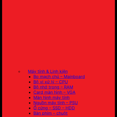
Máy tính & Linh kiện
Bo mạch chủ – Mainboard
Bộ vi xử lý – CPU
Bộ nhớ trong – RAM
Card màn hình – VGA
Màn hình máy tính
Nguồn máy tính – PSU
Ổ cứng – SSD – HDD
Bàn phím – chuột