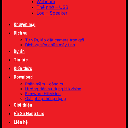
Webcam
Thẻ nhớ – USB
Loa – Speaker
Khuyến mại
Dịch vụ
Tư vấn, lắp đặt camera trọn gói
Dịch vụ sửa chữa máy tính
Dự án
Tin tức
Kiến thức
Download
Phần mềm – công cụ
Hướng dẫn sử dụng Hikvision
Firmware Hikvision
Giải pháp thông dụng
Giới thiệu
Hồ Sơ Năng Lực
Liên hệ