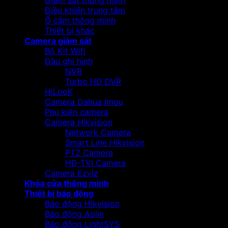
Giám sát thông minh
Điều khiển trung tâm
Ổ cắm thông minh
Thiết bị khác
Camera giám sát
Bộ Kit Wifi
Đầu ghi hình
NVR
Turbo HD DVR
HiLooK
Camera Dahua Imou
Phụ kiện camera
Camera Hikvision
Network Camera
Smart Line Hikvision
PTZ Camera
HD-TVI Camera
Camera Ezviz
Khóa cửa thông minh
Thiết bị báo động
Báo động Hikvision
Báo động Aolin
Báo động LightSYS