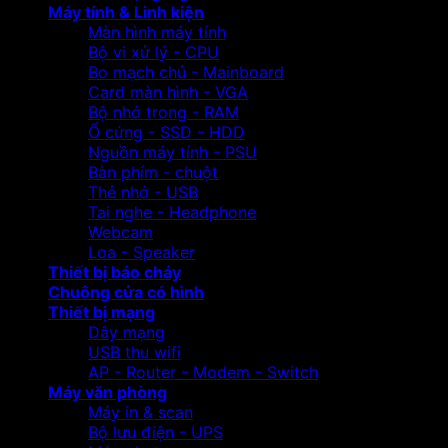
Máy tính & Linh kiện
Màn hình máy tính
Bộ vi xử lý - CPU
Bo mạch chủ - Mainboard
Card màn hình - VGA
Bộ nhớ trong - RAM
Ổ cứng - SSD - HDD
Nguồn máy tính - PSU
Bàn phím - chuột
Thẻ nhớ - USB
Tai nghe - Headphone
Webcam
Loa - Speaker
Thiết bị báo cháy
Chuông cửa có hình
Thiết bị mạng
Dây mạng
USB thu wifi
AP - Router - Modem - Switch
Máy văn phòng
Máy in & scan
Bộ lưu điện - UPS