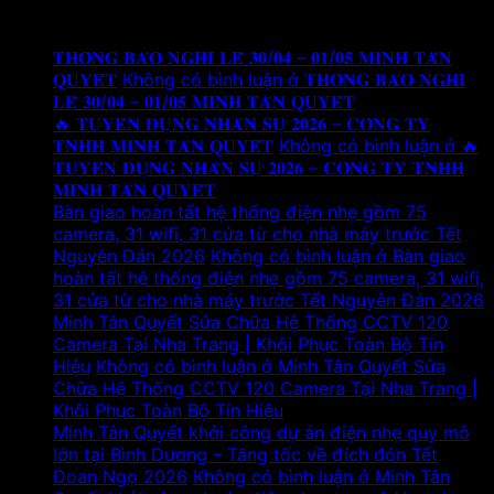
Tin tức mới
𝐓𝐇𝐎̂𝐍𝐆 𝐁𝐀́𝐎 𝐍𝐆𝐇𝐈̉ 𝐋𝐄̂̃ 𝟑𝟎/𝟎𝟒 – 𝟎𝟏/𝟎𝟓 𝐌𝐈𝐍𝐇 𝐓𝐀̂𝐍
𝐐𝐔𝐘𝐄̂́𝐓
Không có bình luận
ở 𝐓𝐇𝐎̂𝐍𝐆 𝐁𝐀́𝐎 𝐍𝐆𝐇𝐈̉
𝐋𝐄̂̃ 𝟑𝟎/𝟎𝟒 – 𝟎𝟏/𝟎𝟓 𝐌𝐈𝐍𝐇 𝐓𝐀̂𝐍 𝐐𝐔𝐘𝐄̂́𝐓
🔥 𝐓𝐔𝐘𝐄̂̉𝐍 𝐃𝐔̣𝐍𝐆 𝐍𝐇𝐀̂𝐍 𝐒𝐔̛̣ 𝟐𝟎𝟐𝟔 – 𝐂𝐎̂𝐍𝐆 𝐓𝐘
𝐓𝐍𝐇𝐇 𝐌𝐈𝐍𝐇 𝐓𝐀̂𝐍 𝐐𝐔𝐘𝐄̂́𝐓
Không có bình luận
ở 🔥
𝐓𝐔𝐘𝐄̂̉𝐍 𝐃𝐔̣𝐍𝐆 𝐍𝐇𝐀̂𝐍 𝐒𝐔̛̣ 𝟐𝟎𝟐𝟔 – 𝐂𝐎̂𝐍𝐆 𝐓𝐘 𝐓𝐍𝐇𝐇
𝐌𝐈𝐍𝐇 𝐓𝐀̂𝐍 𝐐𝐔𝐘𝐄̂́𝐓
Bàn giao hoàn tất hệ thống điện nhẹ gồm 75
camera, 31 wifi, 31 cửa từ cho nhà máy trước Tết
Nguyên Đán 2026
Không có bình luận
ở Bàn giao
hoàn tất hệ thống điện nhẹ gồm 75 camera, 31 wifi,
31 cửa từ cho nhà máy trước Tết Nguyên Đán 2026
Minh Tân Quyết Sửa Chữa Hệ Thống CCTV 120
Camera Tại Nha Trang | Khôi Phục Toàn Bộ Tín
Hiệu
Không có bình luận
ở Minh Tân Quyết Sửa
Chữa Hệ Thống CCTV 120 Camera Tại Nha Trang |
Khôi Phục Toàn Bộ Tín Hiệu
Minh Tân Quyết khởi công dự án điện nhẹ quy mô
lớn tại Bình Dương – Tăng tốc về đích đón Tết
Đoan Ngọ 2026
Không có bình luận
ở Minh Tân