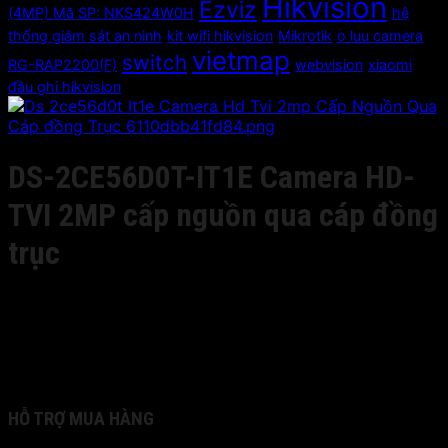
Hikvision
Ezviz
(4MP) Mã SP: NKS424W0H
hệ
thống giám sát an ninh
kit wifi hikvision
Mikrotik
o luu camera
vietmap
switch
RG-RAP2200(F)
webvision
xiaomi
đầu ghi hikvision
DS-2CE56D0T-IT1E Camera HD-
TVI 2MP cấp nguồn qua cáp đồng
trục
Giá liên hệ
2MP CMOS Sensor, 2 pcs EXIR LEDs, 20m IR, Outdoor
EXIR Eyeball, ICR, 0.01 Lux/F1.2, 12 VDC/built-in PoC,
Smart IR, DNR, IP66, 3.6/6mm Lens
HỖ TRỢ MUA HÀNG