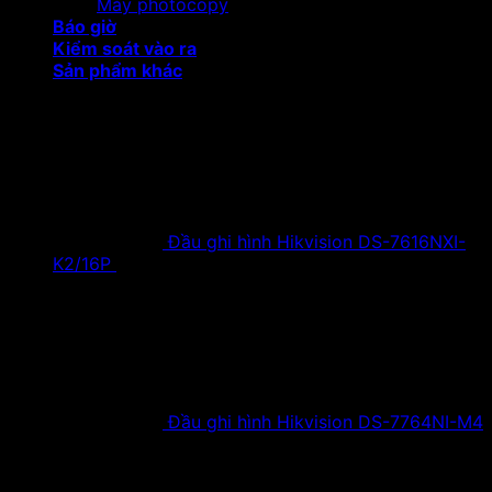
Máy photocopy
Báo giờ
Kiểm soát vào ra
Sản phẩm khác
Sản phẩm khuyến mại
Đầu ghi hình Hikvision DS-7616NXI-
K2/16P
18,500,000
₫
Giá gốc là:
18,500,000 ₫.
9,900,000
₫
Giá hiện tại là:
9,900,000 ₫.
Đầu ghi hình Hikvision DS-7764NI-M4
38,630,000
₫
Giá gốc là:
38,630,000 ₫.
19,900,000
₫
Giá hiện tại là:
19,900,000 ₫.