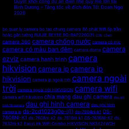
Quyết khởi công dự án điện nhẹ quy mô lớn tại
Bình Dương – Tăng tốc về đích đón Tết Đoan Ngọ
2026
Tags
bo quan ly camera
bo tap chung camera
Bộ phát Wifi ốp trần
hoặc gắn tường RUIJIE REYEE RG-RAP2200(F)
C3N
c3wn
camera chống nước
camera 360
camera có mic
camera
camera có màu ban đêm
camera dome
camera
ezviz
camera hanh trinh
hikvision
camera ip
camera ip
camera ngoài
hikvision
camera ip ngoài trời
trời
camera wifi
camera ngoài trời HIKVISION
chia mạng
dau ghi camera
camera wifi hikvision
dau ghi
dau ghi hinh camera
dau ghi hinh
hinh 16 camera
ds-2cd1023g0e-i(l)
DS-
camera ip
ds-7604ni-k1
7608NI-K1
ds-7608ni-k2
ds-7616ni-k1
DS-7616NI-K2
ds-
7632ni-k2
EasyLink WiFi Combo HIKVISION NKS424W0H