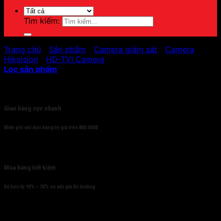
Tìm kiếm:
Trang chủ
/
Sản phẩm
/
Camera giám sát
/
Camera
Hikvision
/
HD-TVI Camera
Lọc sản phẩm
Cam kết
Giao hàng cực nhanh
Miễn phí với đơn hàng trị giá trên 800.000đ
Mua hàng tiết kiệm
Rẻ hơn từ 10% – 30% so với giá thị trường