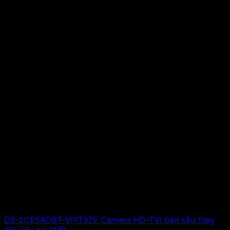
DS-2CE5AD8T-VPIT3ZE Camera HD-TVI bán cầu thay
đổi tiêu cự 2MP