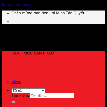
Bỏ qua nội dung
Chào mừng bạn đến với Minh Tân Quyết
DANH MỤC SẢN PHẨM
Menu
Tìm kiếm: