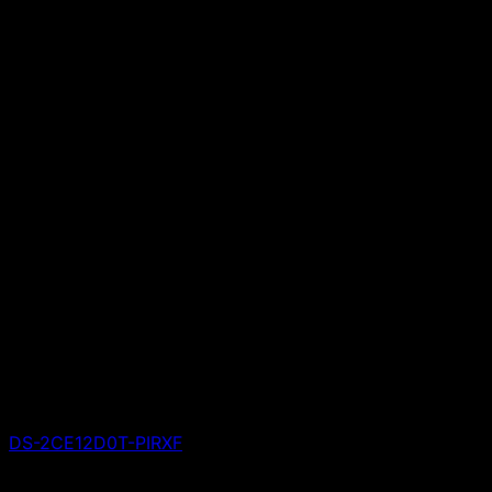
DS-2CE12D0T-PIRXF
Giá liên hệ