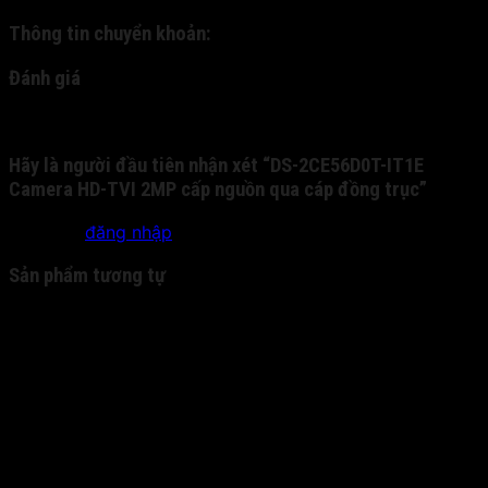
Thông tin chuyển khoản:
Đánh giá
Chưa có đánh giá nào.
Hãy là người đầu tiên nhận xét “DS-2CE56D0T-IT1E
Camera HD-TVI 2MP cấp nguồn qua cáp đồng trục”
Bạn phải
đăng nhập
để gửi đánh giá.
Sản phẩm tương tự