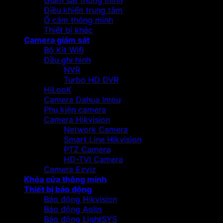
Giám sát thông minh
Điều khiển trung tâm
Ổ cắm thông minh
Thiết bị khác
Camera giám sát
Bộ Kit Wifi
Đầu ghi hình
NVR
Turbo HD DVR
HiLooK
Camera Dahua Imou
Phụ kiện camera
Camera Hikvision
Network Camera
Smart Line Hikvision
PTZ Camera
HD-TVI Camera
Camera Ezviz
Khóa cửa thông minh
Thiết bị báo động
Báo động Hikvision
Báo động Aolin
Báo động LightSYS