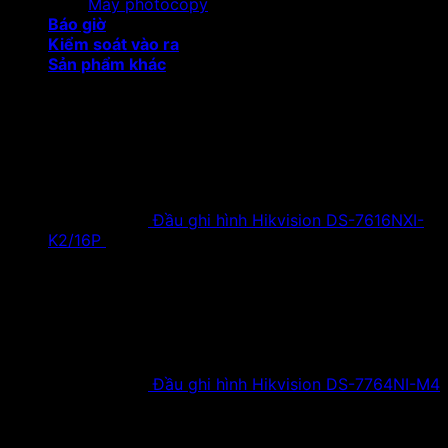
Máy photocopy
Báo giờ
Kiểm soát vào ra
Sản phẩm khác
Sản phẩm khuyến mại
Đầu ghi hình Hikvision DS-7616NXI-
K2/16P
18,500,000
₫
Giá gốc là:
18,500,000 ₫.
9,900,000
₫
Giá hiện tại là:
9,900,000 ₫.
Đầu ghi hình Hikvision DS-7764NI-M4
38,630,000
₫
Giá gốc là:
38,630,000 ₫.
19,900,000
₫
Giá hiện tại là:
19,900,000 ₫.