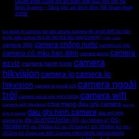
Quyết khởi công dự án điện nhẹ quy mô lớn tại
Bình Dương – Tăng tốc về đích đón Tết Đoan Ngọ
2026
Tags
bo quan ly camera
bo tap chung camera
Bộ phát Wifi ốp trần
hoặc gắn tường RUIJIE REYEE RG-RAP2200(F)
C3N
c3wn
camera chống nước
camera 360
camera có mic
camera
camera có màu ban đêm
camera dome
camera
ezviz
camera hanh trinh
hikvision
camera ip
camera ip
camera ngoài
hikvision
camera ip ngoài trời
trời
camera wifi
camera ngoài trời HIKVISION
chia mạng
dau ghi camera
camera wifi hikvision
dau ghi
dau ghi hinh camera
dau ghi hinh
hinh 16 camera
ds-2cd1023g0e-i(l)
DS-
camera ip
ds-7604ni-k1
7608NI-K1
ds-7608ni-k2
ds-7616ni-k1
DS-7616NI-K2
ds-
7632ni-k2
EasyLink WiFi Combo HIKVISION NKS424W0H