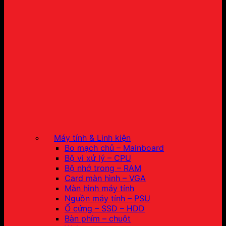
Máy tính & Linh kiện
Bo mạch chủ – Mainboard
Bộ vi xử lý – CPU
Bộ nhớ trong – RAM
Card màn hình – VGA
Màn hình máy tính
Nguồn máy tính – PSU
Ổ cứng – SSD – HDD
Bàn phím – chuột