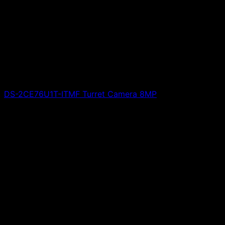
DS-2CE76U1T-ITMF Turret Camera 8MP
Giá liên hệ