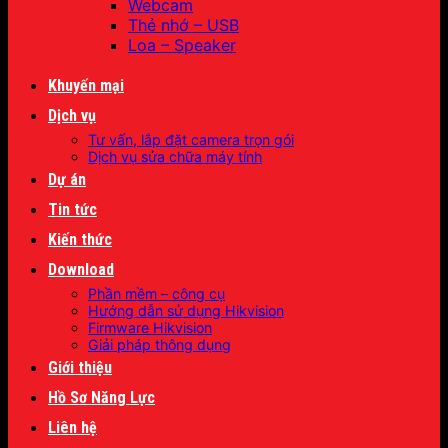
Webcam
Thẻ nhớ – USB
Loa – Speaker
Khuyến mại
Dịch vụ
Tư vấn, lắp đặt camera trọn gói
Dịch vụ sửa chữa máy tính
Dự án
Tin tức
Kiến thức
Download
Phần mềm – công cụ
Hướng dẫn sử dụng Hikvision
Firmware Hikvision
Giải pháp thông dụng
Giới thiệu
Hồ Sơ Năng Lực
Liên hệ