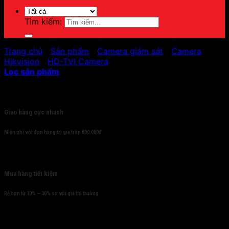
Tìm kiếm:
Trang chủ
/
Sản phẩm
/
Camera giám sát
/
Camera
Hikvision
/
HD-TVI Camera
Lọc sản phẩm
Cam kết
Giao hàng cực nhanh
Miễn phí với đơn hàng trị giá trên 800.000đ
Mua hàng tiết kiệm
Rẻ hơn từ 10% – 30% so với giá thị trường