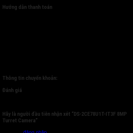
Hướng dẫn thanh toán
Hiện tại, chúng tôi mới chỉ cung cấp 2 hình thức thanh
toán: (1). nhận hàng thanh toán và (2). thanh toán
chuyển khoản. - 1. Quý khách đặt hàng và được nhân
viên xác nhận qua cuộc gọi trực tiếp. Qua đó, chúng tôi
gửi hàng về cho quý khách thông qua dịch vụ ship COD.
Quý khách nhận hàng, kiểm tra hàng và thanh toán trực
tiếp cho nhân viên bưu phát. - 2: Quý khách chuyển
khoản trước cho chúng tôi qua tài khoản nhân hàng, và
chúng tôi sẽ gửi chuyển phát nhanh cho quý khách:
Thông tin chuyển khoản:
Đánh giá
Chưa có đánh giá nào.
Hãy là người đầu tiên nhận xét “DS-2CE78U1T-IT3F 8MP
Turret Camera”
Bạn phải
đăng nhập
để gửi đánh giá.