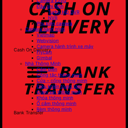
Camera Ezviz
Đầu ghi hình
Turbo HD DVR
NVR
Phụ kiện camera
Camera hành trình
Vietmap
Webvision
Camera hành trình xe máy
Cash On Delivery
Flycam
Gimbal
Nhà Thông Minh
Cảm biến
Công tắc thông minh
Cửa – cổng thông minh
Điều khiển trung tâm
Giám sát thông minh
Khóa thông minh
Ổ cắm thông minh
Rèm thông minh
Bank Transfer