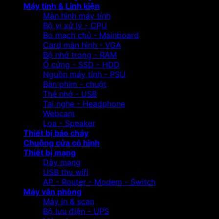
Máy tính & Linh kiện
Màn hình máy tính
Bộ vi xử lý - CPU
Bo mạch chủ - Mainboard
Card màn hình - VGA
Bộ nhớ trong - RAM
Ổ cứng - SSD - HDD
Nguồn máy tính - PSU
Bàn phím - chuột
Thẻ nhớ - USB
Tai nghe - Headphone
Webcam
Loa - Speaker
Thiết bị báo cháy
Chuông cửa có hình
Thiết bị mạng
Dây mạng
USB thu wifi
AP - Router - Modem - Switch
Máy văn phòng
Máy in & scan
Bộ lưu điện - UPS