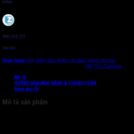
Hotline
0967 015 777
Chat Zalo
Mua ngay
Gọi điện xác nhận và giao hàng tận nơi
SKU:
DS-2CE78U1T-IT3F
Danh mục:
HD-TVI Camera
Mô tả
HƯỚNG DẪN MUA HÀNG & THANH TOÁN
Đánh giá (0)
Mô tả sản phẩm
Camera
Image Sensor:
8.29 MP high performance CMOS
Signal System:
PAL/NTSC