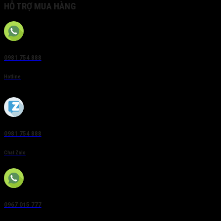
HỖ TRỢ MUA HÀNG
0981 754 888
Hotline
0981 754 888
Chat Zalo
0967 015 777