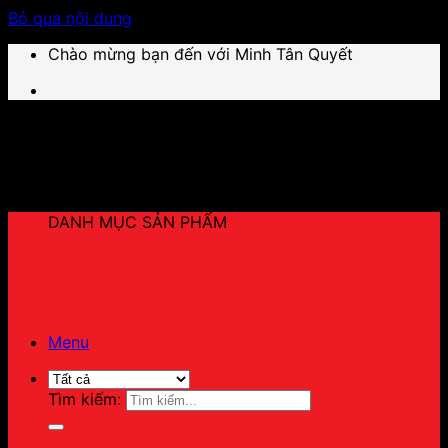
Bỏ qua nội dung
Chào mừng bạn đến với Minh Tân Quyết
DANH MỤC SẢN PHẨM
Menu
Tìm kiếm: