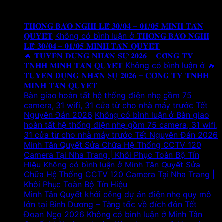
Tin tức mới
𝐓𝐇𝐎̂𝐍𝐆 𝐁𝐀́𝐎 𝐍𝐆𝐇𝐈̉ 𝐋𝐄̂̃ 𝟑𝟎/𝟎𝟒 – 𝟎𝟏/𝟎𝟓 𝐌𝐈𝐍𝐇 𝐓𝐀̂𝐍
𝐐𝐔𝐘𝐄̂́𝐓
Không có bình luận
ở 𝐓𝐇𝐎̂𝐍𝐆 𝐁𝐀́𝐎 𝐍𝐆𝐇𝐈̉
𝐋𝐄̂̃ 𝟑𝟎/𝟎𝟒 – 𝟎𝟏/𝟎𝟓 𝐌𝐈𝐍𝐇 𝐓𝐀̂𝐍 𝐐𝐔𝐘𝐄̂́𝐓
🔥 𝐓𝐔𝐘𝐄̂̉𝐍 𝐃𝐔̣𝐍𝐆 𝐍𝐇𝐀̂𝐍 𝐒𝐔̛̣ 𝟐𝟎𝟐𝟔 – 𝐂𝐎̂𝐍𝐆 𝐓𝐘
𝐓𝐍𝐇𝐇 𝐌𝐈𝐍𝐇 𝐓𝐀̂𝐍 𝐐𝐔𝐘𝐄̂́𝐓
Không có bình luận
ở 🔥
𝐓𝐔𝐘𝐄̂̉𝐍 𝐃𝐔̣𝐍𝐆 𝐍𝐇𝐀̂𝐍 𝐒𝐔̛̣ 𝟐𝟎𝟐𝟔 – 𝐂𝐎̂𝐍𝐆 𝐓𝐘 𝐓𝐍𝐇𝐇
𝐌𝐈𝐍𝐇 𝐓𝐀̂𝐍 𝐐𝐔𝐘𝐄̂́𝐓
Bàn giao hoàn tất hệ thống điện nhẹ gồm 75
camera, 31 wifi, 31 cửa từ cho nhà máy trước Tết
Nguyên Đán 2026
Không có bình luận
ở Bàn giao
hoàn tất hệ thống điện nhẹ gồm 75 camera, 31 wifi,
31 cửa từ cho nhà máy trước Tết Nguyên Đán 2026
Minh Tân Quyết Sửa Chữa Hệ Thống CCTV 120
Camera Tại Nha Trang | Khôi Phục Toàn Bộ Tín
Hiệu
Không có bình luận
ở Minh Tân Quyết Sửa
Chữa Hệ Thống CCTV 120 Camera Tại Nha Trang |
Khôi Phục Toàn Bộ Tín Hiệu
Minh Tân Quyết khởi công dự án điện nhẹ quy mô
lớn tại Bình Dương – Tăng tốc về đích đón Tết
Đoan Ngọ 2026
Không có bình luận
ở Minh Tân