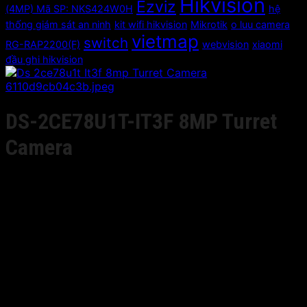
Hikvision
Ezviz
(4MP) Mã SP: NKS424W0H
hệ
thống giám sát an ninh
kit wifi hikvision
Mikrotik
o luu camera
vietmap
switch
RG-RAP2200(F)
webvision
xiaomi
đầu ghi hikvision
DS-2CE78U1T-IT3F 8MP Turret
Camera
Giá liên hệ
• 8.29 Megapixel high-performance CMOS
• 3840 × 2160 resolution
• 2.8 mm, 3.6 mm, 6 mm, 8 mm, 12 mm fixed lens
• 4 in 1 video output (switchable TVI/AHD/CVI/CVBS)
• EXIR 2.0, smart IR, up to 60m IR distance
• Up the Coax(HIKVISION-C)
• IP67