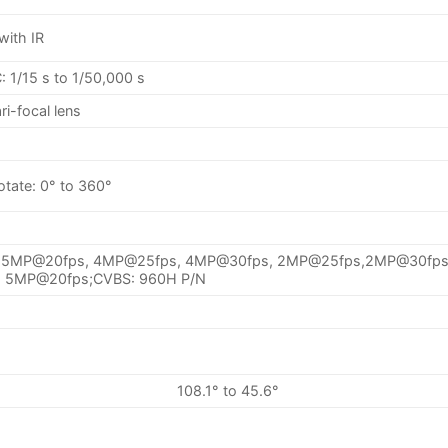
with IR
: 1/15 s to 1/50,000 s
i-focal lens
Rotate: 0° to 360°
, 5MP@20fps, 4MP@25fps, 4MP@30fps, 2MP@25fps,2MP@30fps
 5MP@20fps;CVBS: 960H P/N
108.1° to 45.6°