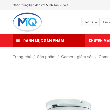
Bỏ
Chào mừng bạn đến với Minh Tân Quyết
qua
nội
Tìm
dung
kiếm:
DANH MỤC SẢN PHẨM
KHUYẾN MẠ
Trang chủ
/
Sản phẩm
/
Camera giám sát
/
Camer