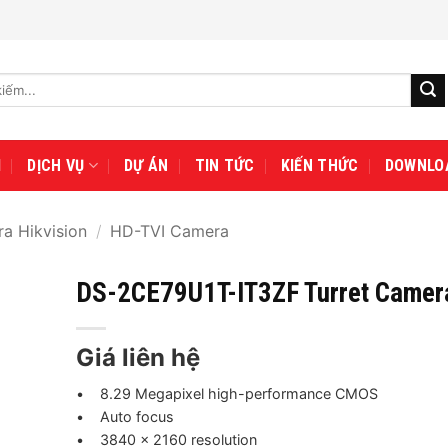
I
DỊCH VỤ
DỰ ÁN
TIN TỨC
KIẾN THỨC
DOWNLO
a Hikvision
/
HD-TVI Camera
DS-2CE79U1T-IT3ZF Turret Came
Giá liên hệ
• 8.29 Megapixel high-performance CMOS
• Auto focus
• 3840 × 2160 resolution