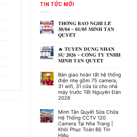
là:
tại
TIN TỨC MỚI
1,350,000 ₫.
là:
790,000
𝐓𝐇𝐎̂𝐍𝐆 𝐁𝐀́𝐎 𝐍𝐆𝐇𝐈̉ 𝐋𝐄̂̃
𝟑𝟎/𝟎𝟒 – 𝟎𝟏/𝟎𝟓 𝐌𝐈𝐍𝐇 𝐓𝐀̂𝐍
𝐐𝐔𝐘𝐄̂́𝐓
Không
có
🔥 𝐓𝐔𝐘𝐄̂̉𝐍 𝐃𝐔̣𝐍𝐆 𝐍𝐇𝐀̂𝐍
bình
luận
𝐒𝐔̛̣ 𝟐𝟎𝟐𝟔 – 𝐂𝐎̂𝐍𝐆 𝐓𝐘 𝐓𝐍𝐇𝐇
ở
𝐌𝐈𝐍𝐇 𝐓𝐀̂𝐍 𝐐𝐔𝐘𝐄̂́𝐓
𝐓𝐇𝐎̂𝐍𝐆
𝐁𝐀́𝐎
Không
𝐍𝐆𝐇𝐈̉
có
𝐋𝐄̂̃
Bàn giao hoàn tất hệ thống
bình
𝟑𝟎/𝟎𝟒
luận
điện nhẹ gồm 75 camera,
–
ở
𝟎𝟏/𝟎𝟓
31 wifi, 31 cửa từ cho nhà
🔥
𝐌𝐈𝐍𝐇
𝐓𝐔𝐘𝐄̂̉𝐍
máy trước Tết Nguyên Đán
𝐓𝐀̂𝐍
𝐃𝐔̣𝐍𝐆
𝐐𝐔𝐘𝐄̂́𝐓
2026
𝐍𝐇𝐀̂𝐍
𝐒𝐔̛̣
Không
𝟐𝟎𝟐𝟔
có
–
Minh Tân Quyết Sửa Chữa
bình
𝐂𝐎̂𝐍𝐆
luận
Hệ Thống CCTV 120
𝐓𝐘
ở
𝐓𝐍𝐇𝐇
Camera Tại Nha Trang |
Bàn
𝐌𝐈𝐍𝐇
giao
Khôi Phục Toàn Bộ Tín
𝐓𝐀̂𝐍
hoàn
𝐐𝐔𝐘𝐄̂́𝐓
Hiệu
tất