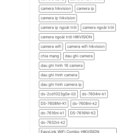
đón
Tết
camera hikvision
camera ip
Đoan
Ngọ
camera ip hikvision
2026
camera ip ngoài trời
camera ngoài trời
camera ngoài trời HIKVISION
camera wifi
camera wifi hikvision
chia mạng
dau ghi camera
dau ghi hinh 16 camera
dau ghi hinh camera
dau ghi hinh camera ip
ds-2cd1023g0e-i(l)
ds-7604ni-k1
DS-7608NI-K1
ds-7608ni-k2
ds-7616ni-k1
DS-7616NI-K2
ds-7632ni-k2
EasyLink WiFi Combo HIKVISION