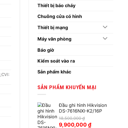
Thiết bị báo cháy
Chuông cửa có hình
Thiết bị mạng
Máy văn phòng
Báo giờ
Kiểm soát vào ra
Sản phẩm khác
;CVI:
SẢN PHẨM KHUYẾN MẠI
Đầu ghi hình Hikvision
DS-7616NXI-K2/16P
18,500,000
₫
Giá
Giá
9,900,000
₫