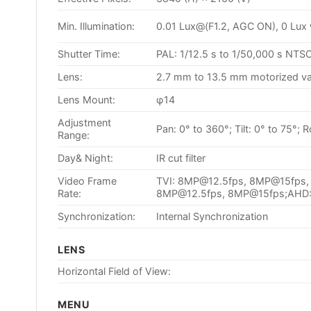
Min. Illumination:
0.01 Lux@(F1.2, AGC ON), 0 Lux 
Shutter Time:
PAL: 1/12.5 s to 1/50,000 s NTSC
Lens:
2.7 mm to 13.5 mm motorized var
Lens Mount:
φ14
Adjustment
Pan: 0° to 360°; Tilt: 0° to 75°; 
Range:
Day& Night:
IR cut filter
Video Frame
TVI: 8MP@12.5fps, 8MP@15fps
Rate:
8MP@12.5fps, 8MP@15fps;AHD:
Synchronization:
Internal Synchronization
LENS
Horizontal Field of View:
MENU