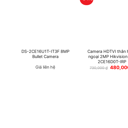
u
DS-2CE16U1T-IT3F 8MP
Camera HDTVI thân 
tiêu
Bullet Camera
ngoại 2MP Hikvision
2CE16D0T-IRP
Giá
Giá liên hệ
480,0
730,000
₫
gốc
là:
730,000 