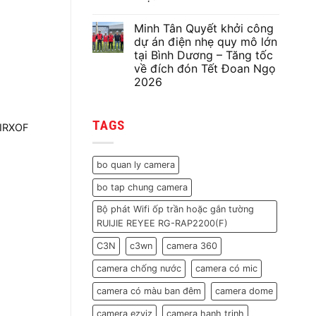
hệ
Không
thống
có
điện
Minh Tân Quyết khởi công
bình
nhẹ
luận
dự án điện nhẹ quy mô lớn
gồm
ở
75
tại Bình Dương – Tăng tốc
Minh
camera,
Tân
về đích đón Tết Đoan Ngọ
31
Quyết
wifi,
2026
Sửa
31
Chữa
Không
cửa
Hệ
có
từ
Thống
bình
cho
CCTV
TAGS
luận
nhà
IRXOF
120
ở
máy
Camera
Minh
trước
Tại
Tân
Tết
Nha
Quyết
Nguyên
bo quan ly camera
Trang
khởi
Đán
|
công
2026
Khôi
bo tap chung camera
dự
Phục
án
Toàn
điện
Bộ phát Wifi ốp trần hoặc gắn tường
Bộ
nhẹ
Tín
RUIJIE REYEE RG-RAP2200(F)
quy
Hiệu
mô
lớn
C3N
c3wn
camera 360
tại
Bình
camera chống nước
camera có mic
Dương
–
Tăng
camera có màu ban đêm
camera dome
tốc
về
camera ezviz
camera hanh trinh
đích