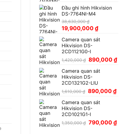
gốc
hiện
Đầu ghi hình Hikvision
là:
tại
DS-7764NI-M4
18,500,000 ₫.
là:
9,900,000 ₫.
38,630,000
₫
Giá
Giá
19,900,000
₫
gốc
hiện
Camera quan sát
là:
tại
Hikvision DS-
38,630,000 ₫.
là:
2CD1121G0-I
19,900,000 ₫.
Giá
Giá
890,000
₫
1,420,000
₫
gốc
hiện
Camera quan sát
là:
tại
Hikvision DS-
1,420,000 ₫.
là:
2CD1321G2-LIU
890,00
Giá
Giá
890,000
₫
1,610,000
₫
gốc
hiện
Camera quan sát
là:
tại
Hikvision DS-
1,610,000 ₫.
là:
2CD1021G1-I
890,000
Giá
Giá
790,000
₫
1,350,000
₫
gốc
hiện
e