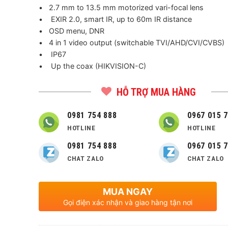
• 2.7 mm to 13.5 mm motorized vari-focal lens
• EXIR 2.0, smart IR, up to 60m IR distance
• OSD menu, DNR
• 4 in 1 video output (switchable TVI/AHD/CVI/CVBS)
• IP67
• Up the coax (HIKVISION-C)
HỖ TRỢ MUA HÀNG
0981 754 888
0967 015 
HOTLINE
HOTLINE
0981 754 888
0967 015 
CHAT ZALO
CHAT ZALO
MUA NGAY
Gọi điện xác nhận và giao hàng tận nơi