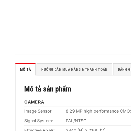
MÔ TẢ
HƯỚNG DẪN MUA HÀNG & THANH TOÁN
ĐÁNH GI
Mô tả sản phẩm
CAMERA
Image Sensor:
8.29 MP high performance CMO
Signal System:
PAL/NTSC
Effective Pixels:
3840 (H) × 2160 (V)