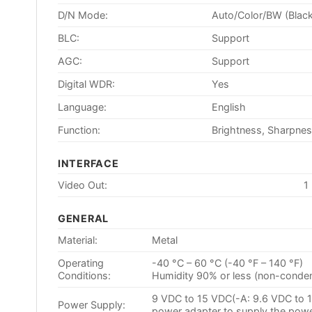
D/N Mode:
Auto/Color/BW (Blac
BLC:
Support
AGC:
Support
Digital WDR:
Yes
Language:
English
Function:
Brightness, Sharpnes
INTERFACE
Video Out:
1
GENERAL
Material:
Metal
Operating
-40 °C – 60 °C (-40 °F – 140 °F)
Conditions:
Humidity 90% or less (non-conde
9 VDC to 15 VDC(-A: 9.6 VDC to 
Power Supply:
power adapter to supply the powe