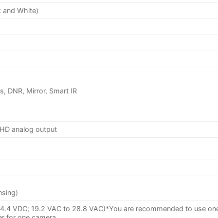
k and White)
s, DNR, Mirror, Smart IR
 HD analog output
nsing)
14.4 VDC; 19.2 VAC to 28.8 VAC)*You are recommended to use on
r for one camera.