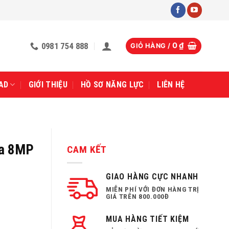
0981 754 888
0
₫
GIỎ HÀNG /
AD
GIỚI THIỆU
HỒ SƠ NĂNG LỰC
LIÊN HỆ
ra 8MP
CAM KẾT
GIAO HÀNG CỰC NHANH
MIỄN PHÍ VỚI ĐƠN HÀNG TRỊ
GIÁ TRÊN 800.000Đ
MUA HÀNG TIẾT KIỆM