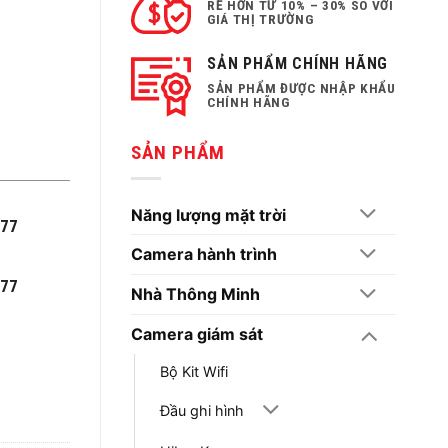
RẺ HƠN TỪ 10% – 30% SO VỚI
GIÁ THỊ TRƯỜNG
SẢN PHẨM CHÍNH HÃNG
SẢN PHẨM ĐƯỢC NHẬP KHẨU
CHÍNH HÃNG
SẢN PHẨM
Năng lượng mặt trời
777
Camera hành trình
777
Nhà Thông Minh
Camera giám sát
Bộ Kit Wifi
Đầu ghi hình