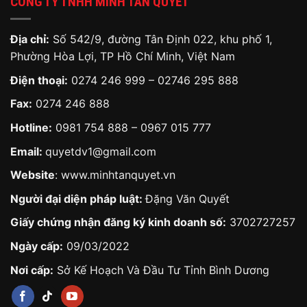
CÔNG TY TNHH MINH TÂN QUYẾT
Địa chỉ:
Số 542/9, đường Tân Định 022, khu phố 1,
Phường Hòa Lợi, TP Hồ Chí Minh, Việt Nam
Điện thoại:
0274 246 999 – 02746 295 888
Fax:
0274 246 888
Hotline:
0981 754 888
–
0967 015 777
Email:
quyetdv1@gmail.com
Website
:
www.minhtanquyet.vn
Người đại diện pháp luật:
Đặng Văn Quyết
Giấy chứng nhận đăng ký kinh doanh số:
3702727257
Ngày cấp:
09/03/2022
Nơi cấp:
Sở Kế Hoạch Và Đầu Tư Tỉnh Bình Dương