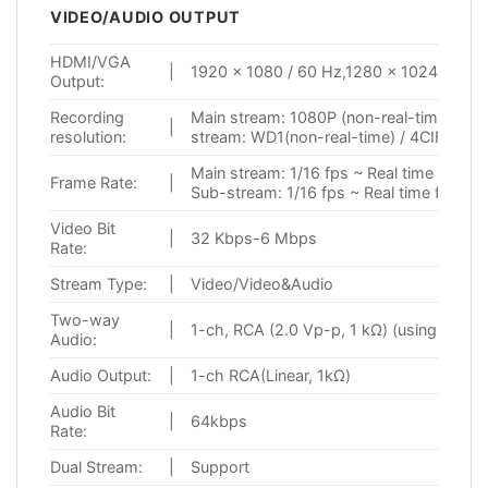
VIDEO/AUDIO OUTPUT
HDMI/VGA
|
1920 × 1080 / 60 Hz,1280 × 1024 / 60 H
Output:
Recording
Main stream: 1080P (non-real-time) / 72
|
resolution:
stream: WD1(non-real-time) / 4CIF(non-r
Main stream: 1/16 fps ~ Real time frame 
Frame Rate:
|
Sub-stream: 1/16 fps ~ Real time frame r
Video Bit
|
32 Kbps-6 Mbps
Rate:
Stream Type:
|
Video/Video&Audio
Two-way
|
1-ch, RCA (2.0 Vp-p, 1 kΩ) (using the au
Audio:
Audio Output:
|
1-ch RCA(Linear, 1kΩ)
Audio Bit
|
64kbps
Rate:
Dual Stream:
|
Support