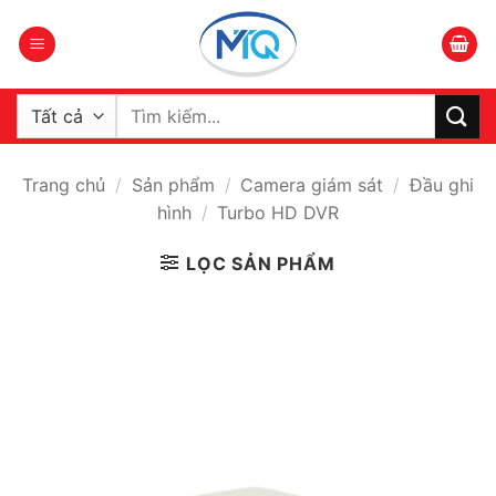
Bỏ
qua
nội
dung
Tìm
kiếm:
Trang chủ
/
Sản phẩm
/
Camera giám sát
/
Đầu ghi
hình
/
Turbo HD DVR
LỌC SẢN PHẨM