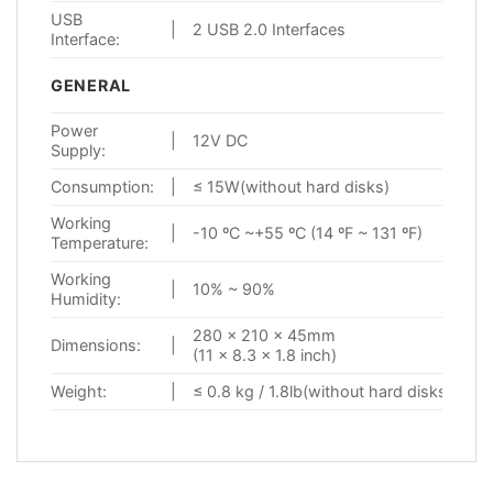
USB
|
2 USB 2.0 Interfaces
Interface:
GENERAL
Power
|
12V DC
Supply:
Consumption:
|
≤ 15W(without hard disks)
Working
|
-10 ºC ~+55 ºC (14 ºF ~ 131 ºF)
Temperature:
Working
|
10% ~ 90%
Humidity:
280 × 210 × 45mm
Dimensions:
|
(11 × 8.3 × 1.8 inch)
Weight:
|
≤ 0.8 kg / 1.8lb(without hard disks)