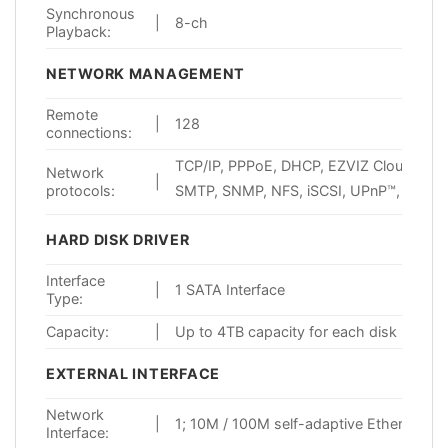
Synchronous
|
8-ch
Playback:
NETWORK MANAGEMENT
Remote
|
128
connections:
TCP/IP, PPPoE, DHCP, EZVIZ Cloud P2P
Network
|
protocols:
SMTP, SNMP, NFS, iSCSI, UPnP™, HTTP
HARD DISK DRIVER
Interface
|
1 SATA Interface
Type:
Capacity:
|
Up to 4TB capacity for each disk
EXTERNAL INTERFACE
Network
|
1; 10M / 100M self-adaptive Ethernet int
Interface: