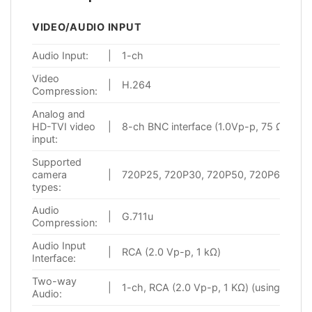
VIDEO/AUDIO INPUT
Audio Input:
|
1-ch
Video
|
H.264
Compression:
Analog and
HD-TVI video
|
8-ch BNC interface (1.0Vp-p, 75 Ω)
input:
Supported
camera
|
720P25, 720P30, 720P50, 720P60, 108
types:
Audio
|
G.711u
Compression:
Audio Input
|
RCA (2.0 Vp-p, 1 kΩ)
Interface:
Two-way
|
1-ch, RCA (2.0 Vp-p, 1 KΩ) (using audio 
Audio: