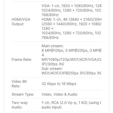
VGA: 1-ch, 1920 × 1080/60Hz, 1280 ×
1024/60Hz, 1280 × 720/60Hz, 1024 ×
768/60Hz
HDMI/VGA
HDMI: 1-ch, 4K (3840 × 2160)/30Hz, 2K
Output:
(2560 × 1440)/60Hz, 1920 × 1080/60Hz,
1280 ×
1024/60Hz, 1280 × 720/60Hz, 1024 ×
768/60Hz
Main stream:
8 MP@10fps, 5 MP@20fps, 3 MP@18fps
4
Frame Rate:
MP/1080p/720p/WD1/4CIF/VGA/CIF@25f
(P)/30fps (N)
Sub-stream:
WD1/4CIF/CIF@25fps (P)/30fps (N)
Video Bit
32 Kbps to 16 Mbps
Rate:
Stream Type:
Video, Video & Audio
Two-way
1-ch, RCA (2.0 Vp-p, 1 KΩ) (using the 1st
Audio:
audio input)