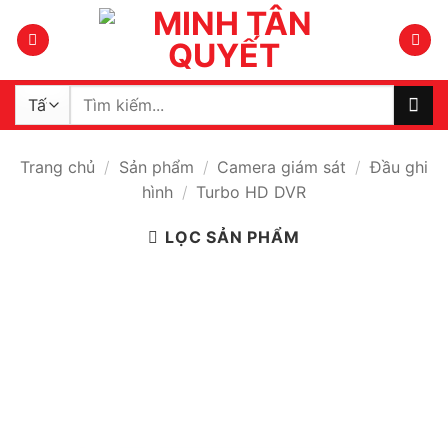
Bỏ
qua
nội
dung
Tìm
kiếm:
Trang chủ
/
Sản phẩm
/
Camera giám sát
/
Đầu ghi
hình
/
Turbo HD DVR
LỌC SẢN PHẨM