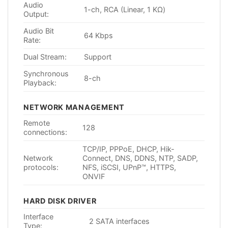
Audio
1-ch, RCA (Linear, 1 KΩ)
Output:
Audio Bit
64 Kbps
Rate:
Dual Stream:
Support
Synchronous
8-ch
Playback:
NETWORK MANAGEMENT
Remote
128
connections:
TCP/IP, PPPoE, DHCP, Hik-
Network
Connect, DNS, DDNS, NTP, SADP,
protocols:
NFS, iSCSI, UPnP™, HTTPS,
ONVIF
HARD DISK DRIVER
Interface
2 SATA interfaces
Type: