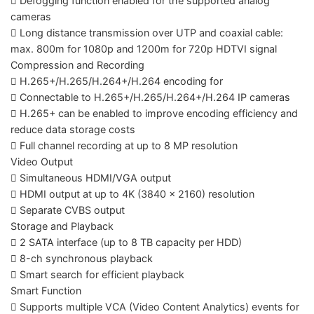
 Defogging function enabled for the supported analog
cameras
 Long distance transmission over UTP and coaxial cable:
max. 800m for 1080p and 1200m for 720p HDTVI signal
Compression and Recording
 H.265+/H.265/H.264+/H.264 encoding for
 Connectable to H.265+/H.265/H.264+/H.264 IP cameras
 H.265+ can be enabled to improve encoding efficiency and
reduce data storage costs
 Full channel recording at up to 8 MP resolution
Video Output
 Simultaneous HDMI/VGA output
 HDMI output at up to 4K (3840 × 2160) resolution
 Separate CVBS output
Storage and Playback
 2 SATA interface (up to 8 TB capacity per HDD)
 8-ch synchronous playback
 Smart search for efficient playback
Smart Function
 Supports multiple VCA (Video Content Analytics) events for