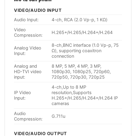
VIDEO/AUDIO INPUT
Audio Input:
4-ch, RCA (2.0 Vp-p, 1 KΩ)
Video
H.265+/H.265/H.264+/H.264
Compression:
8-ch,BNC interface (1.0 Vp-p, 75
Analog Video
Ω), supporting coaxitron
Input:
connection
Analog and
8 MP, 5 MP, 4 MP, 3 MP,
HD-TVI video
1080p30, 1080p25, 720p60,
input:
720p50, 720p30, 720p25
4-ch,Up to 8 MP
IP Video
resolution,Supports
Input:
H.265+/H.265/H.264+/H.264 IP
cameras
Audio
G.711u
Compression:
VIDEO/AUDIO OUTPUT