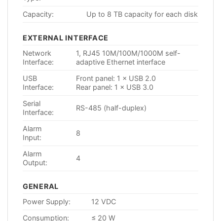
Capacity:
Up to 8 TB capacity for each disk
EXTERNAL INTERFACE
Network
1, RJ45 10M/100M/1000M self-
Interface:
adaptive Ethernet interface
USB
Front panel: 1 × USB 2.0
Interface:
Rear panel: 1 × USB 3.0
Serial
RS-485 (half-duplex)
Interface:
Alarm
8
Input:
Alarm
4
Output:
GENERAL
Power Supply:
12 VDC
Consumption:
≤ 20 W