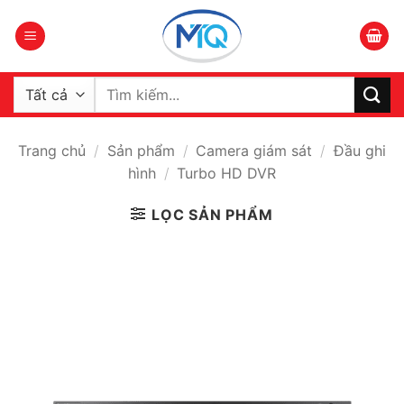
Bỏ
qua
nội
dung
Tìm
kiếm:
Trang chủ
/
Sản phẩm
/
Camera giám sát
/
Đầu ghi
hình
/
Turbo HD DVR
LỌC SẢN PHẨM