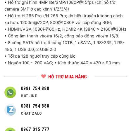
• Hỗ trợ ghi hình 4MP lite/3MP/1080P@15fps (chỉ hỗ trợ
camera 3MP ở các kênh 1/2/3/4)
• Hỗ trợ H.265 Pro+/H.265 Pro; tín hiệu truyền khoảng cách
xa hơn: 1200m@720P, 800@1080P với cáp đồng RG6;
• HDMI1/VGA 1080P@60Hz, HDMI2 4K (3840 × 2160)@30Hz
• Cổng âm thanh vào/ra 16/2, cổng báo động vào/ra 16/8.
• 8 cổng SATA hỗ trợ ổ cứng 10TB, 1 eSATA, 1 RS-232, 1 RS-
485, 1 USB 3.0, 2 USB 2.0
• Tối đa 128 người truy cập cùng lúc
• Nguồn 100 ~ 200 VAC; • Kích thước 440 × 470 × 90 mm
HỖ TRỢ MUA HÀNG
0981 754 888
HOTLINE
0981 754 888
CHAT ZALO
0967 015 777