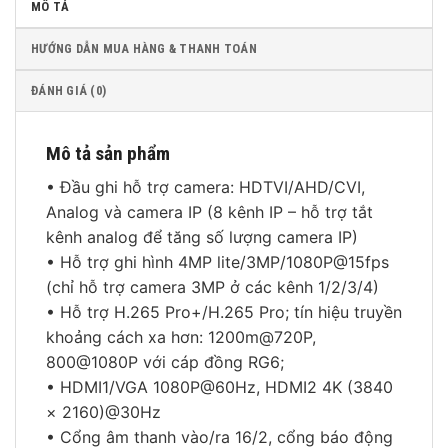
MÔ TẢ
HƯỚNG DẪN MUA HÀNG & THANH TOÁN
ĐÁNH GIÁ (0)
Mô tả sản phẩm
• Đầu ghi hỗ trợ camera: HDTVI/AHD/CVI,
Analog và camera IP (8 kênh IP – hỗ trợ tắt
kênh analog để tăng số lượng camera IP)
• Hỗ trợ ghi hình 4MP lite/3MP/1080P@15fps
(chỉ hỗ trợ camera 3MP ở các kênh 1/2/3/4)
• Hỗ trợ H.265 Pro+/H.265 Pro; tín hiệu truyền
khoảng cách xa hơn: 1200m@720P,
800@1080P với cáp đồng RG6;
• HDMI1/VGA 1080P@60Hz, HDMI2 4K (3840
× 2160)@30Hz
• Cổng âm thanh vào/ra 16/2, cổng báo động