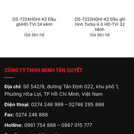
DS-7224HGHI-K2 Đầu
DS-7232HQHI-K2 Đầu ghi
ghiHD-TVI 24 kênh
hình Turbo 4.0 HD-TVI 32
kênh
Giá liên hệ
Giá liên hệ
CÔNG TY TNHH MINH TÂN QUYẾT
Địa chỉ:
Số 542/9, đường Tân Định 022, khu phố 1,
Phường Hòa Lợi, TP Hồ Chí Minh, Việt Nam
Điện thoại:
0274 246 999 – 02746 295 888
Fax:
0274 246 888
Hotline:
0981 754 888
–
0967 015 777