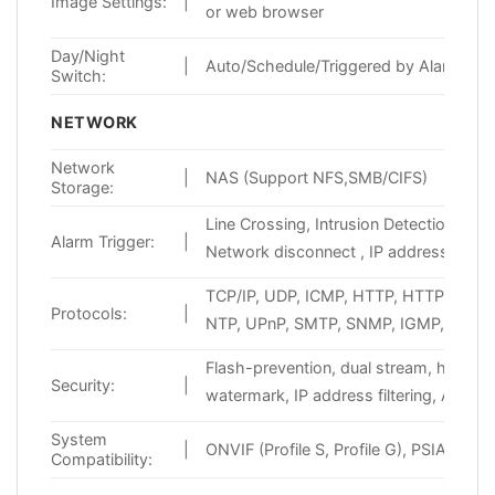
Image Settings:
|
or web browser
Day/Night
|
Auto/Schedule/Triggered by Alarm In
Switch:
NETWORK
Network
|
NAS (Support NFS,SMB/CIFS)
Storage:
Line Crossing, Intrusion Detection, Mo
Alarm Trigger:
|
Network disconnect , IP address confli
TCP/IP, UDP, ICMP, HTTP, HTTPS, FTP
Protocols:
|
NTP, UPnP, SMTP, SNMP, IGMP, 802.1X
Flash-prevention, dual stream, heartbe
Security:
|
watermark, IP address filtering, Anon
System
|
ONVIF (Profile S, Profile G), PSIA, CGI,
Compatibility: