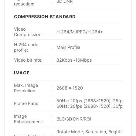
|
3D DNR
reduction:
COMPRESSION STANDARD
Video
|
H.264/MJPEG/H.264+
Compression:
H.264 code
|
Main Profile
profile:
Video bit rate:
|
32Kbps~16Mbps
IMAGE
Max. Image
|
2688 × 1520
Resolution:
50Hz: 20fps (2688×1520), 25fps(192
Frame Rate:
|
60Hz: 20fps (2688×1520), 30fps (19
Image
|
BLC/3D DNR/ROI
Enhancement:
Rotate Mode, Saturation, Brightness, C