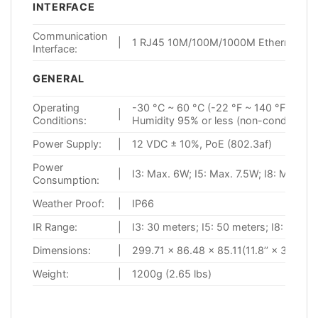
INTERFACE
Communication
|
1 RJ45 10M/100M/1000M Ethernet por
Interface:
GENERAL
Operating
-30 °C ~ 60 °C (-22 °F ~ 140 °F)
|
Conditions:
Humidity 95% or less (non-condensing
Power Supply:
|
12 VDC ± 10%, PoE (802.3af)
Power
|
I3: Max. 6W; I5: Max. 7.5W; I8: Max. 1
Consumption:
Weather Proof:
|
IP66
IR Range:
|
I3: 30 meters; I5: 50 meters; I8: 80 me
Dimensions:
|
299.71 × 86.48 × 85.11(11.8’’ × 3.4’’ × 3
Weight:
|
1200g (2.65 lbs)