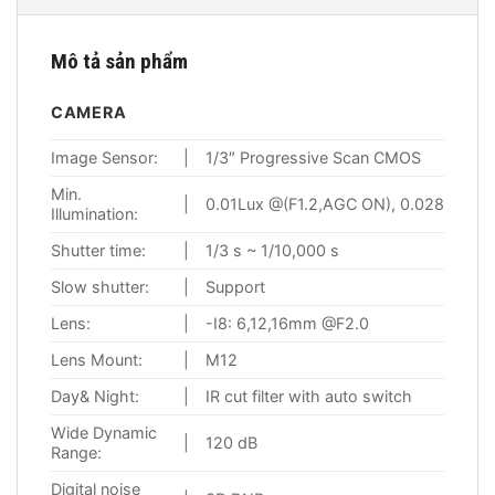
Mô tả sản phẩm
CAMERA
Image Sensor:
|
1/3″ Progressive Scan CMOS
Min.
|
0.01Lux @(F1.2,AGC ON), 0.028Lux @(
Illumination:
Shutter time:
|
1/3 s ~ 1/10,000 s
Slow shutter:
|
Support
Lens:
|
-I8: 6,12,16mm @F2.0
Lens Mount:
|
M12
Day& Night:
|
IR cut filter with auto switch
Wide Dynamic
|
120 dB
Range:
Digital noise