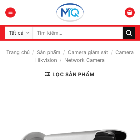
Bỏ
qua
nội
dung
Tìm
kiếm:
Trang chủ
/
Sản phẩm
/
Camera giám sát
/
Camera
Hikvision
/
Network Camera
LỌC SẢN PHẨM