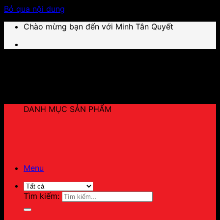
Bỏ qua nội dung
Chào mừng bạn đến với Minh Tân Quyết
DANH MỤC SẢN PHẨM
Menu
Tìm kiếm: