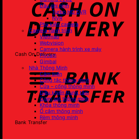
Đầu ghi hình
Turbo HD DVR
NVR
Phụ kiện camera
Camera hành trình
Vietmap
Webvision
Camera hành trình xe máy
Cash On Delivery
Flycam
Gimbal
Nhà Thông Minh
Cảm biến
Công tắc thông minh
Cửa – cổng thông minh
Điều khiển trung tâm
Giám sát thông minh
Khóa thông minh
Ổ cắm thông minh
Rèm thông minh
Bank Transfer