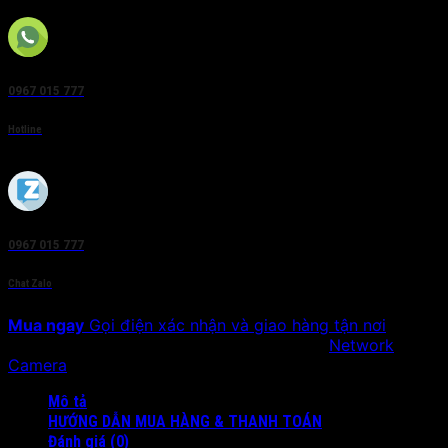
0967 015 777
Hotline
0967 015 777
Chat Zalo
Mua ngay
Gọi điện xác nhận và giao hàng tận nơi
SKU:
DS-2CD4024F-(A)(P)(W)
Danh mục:
Network
Camera
Mô tả
HƯỚNG DẪN MUA HÀNG & THANH TOÁN
Đánh giá (0)