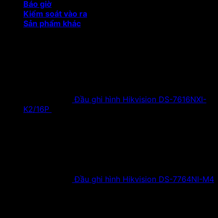
Báo giờ
Kiểm soát vào ra
Sản phẩm khác
Sản phẩm khuyến mại
Đầu ghi hình Hikvision DS-7616NXI-
K2/16P
18,500,000
₫
Giá gốc là:
18,500,000 ₫.
9,900,000
₫
Giá hiện tại là:
9,900,000 ₫.
Đầu ghi hình Hikvision DS-7764NI-M4
38,630,000
₫
Giá gốc là:
38,630,000 ₫.
19,900,000
₫
Giá hiện tại là:
19,900,000 ₫.