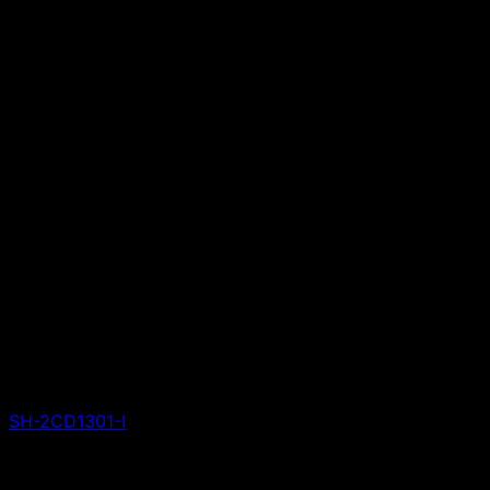
SH-2CD1301-I
Giá liên hệ