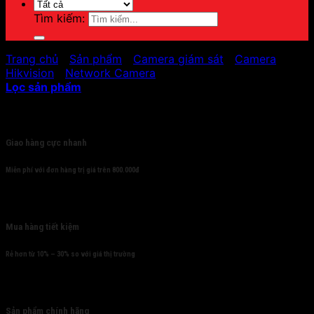
Tìm kiếm:
Trang chủ
/
Sản phẩm
/
Camera giám sát
/
Camera
Hikvision
/
Network Camera
Lọc sản phẩm
Cam kết
Giao hàng cực nhanh
Miễn phí với đơn hàng trị giá trên 800.000đ
Mua hàng tiết kiệm
Rẻ hơn từ 10% – 30% so với giá thị trường
Sản phẩm chính hãng