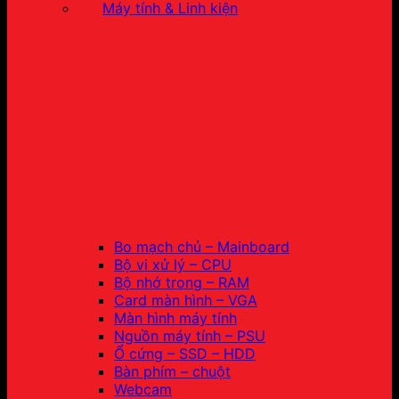
Máy tính & Linh kiện
Bo mạch chủ – Mainboard
Bộ vi xử lý – CPU
Bộ nhớ trong – RAM
Card màn hình – VGA
Màn hình máy tính
Nguồn máy tính – PSU
Ổ cứng – SSD – HDD
Bàn phím – chuột
Webcam