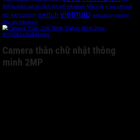
thống giám sát an ninh
kit wifi hikvision
Mikrotik
o luu camera
vietmap
switch
RG-RAP2200(F)
webvision
xiaomi
đầu ghi hikvision
Camera thân chữ nhật thông
minh 2MP
Giá liên hệ
– Cảm biến 1/2.8’’ CMOS
– Độ phân giải 1920 × 1080
– Mã hóa thông minh
– Tiêu cự thông minh: ABF(-A)
– Phân tích video thông minh VQD
– Nhận diện thông minh
– Phát hiện thay đổi âm thanh
– Phát hiện xâm nhập
– Âm thanh 2 chiều, tích hợp Mic