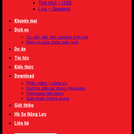
Thẻ nhớ – USB
Loa – Speaker
Khuyến mại
Dịch vụ
Tư vấn, lắp đặt camera trọn gói
Dịch vụ sửa chữa máy tính
Dự án
Tin tức
Kiến thức
Download
Phần mềm – công cụ
Hướng dẫn sử dụng Hikvision
Firmware Hikvision
Giải pháp thông dụng
Giới thiệu
Hồ Sơ Năng Lực
Liên hệ