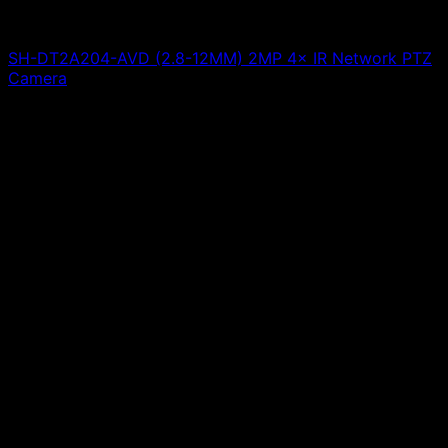
SH-DT2A204-AVD (2.8-12MM) 2MP 4× IR Network PTZ
Camera
Giá liên hệ