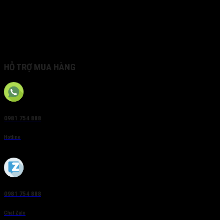
– Chống nhiễu 3D DNR, chống ngược sáng DWDR
– Chống sương mù, ổn định hình ảnh EIS,
bù sáng ngược BLC, HLC
(-W): Hỗ trợ Wi-Fi
(-P): P-iris
HỖ TRỢ MUA HÀNG
0981 754 888
Hotline
0981 754 888
Chat Zalo