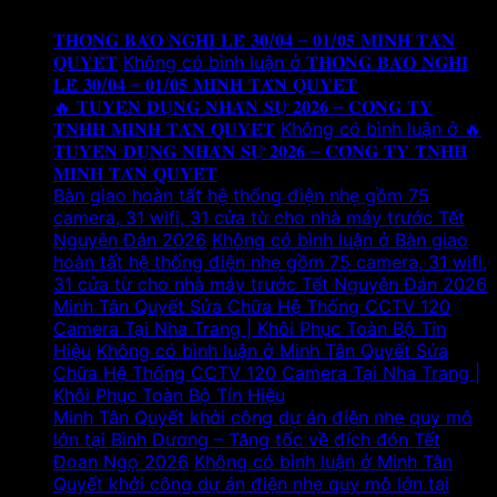
Tin tức mới
𝐓𝐇𝐎̂𝐍𝐆 𝐁𝐀́𝐎 𝐍𝐆𝐇𝐈̉ 𝐋𝐄̂̃ 𝟑𝟎/𝟎𝟒 – 𝟎𝟏/𝟎𝟓 𝐌𝐈𝐍𝐇 𝐓𝐀̂𝐍
𝐐𝐔𝐘𝐄̂́𝐓
Không có bình luận
ở 𝐓𝐇𝐎̂𝐍𝐆 𝐁𝐀́𝐎 𝐍𝐆𝐇𝐈̉
𝐋𝐄̂̃ 𝟑𝟎/𝟎𝟒 – 𝟎𝟏/𝟎𝟓 𝐌𝐈𝐍𝐇 𝐓𝐀̂𝐍 𝐐𝐔𝐘𝐄̂́𝐓
🔥 𝐓𝐔𝐘𝐄̂̉𝐍 𝐃𝐔̣𝐍𝐆 𝐍𝐇𝐀̂𝐍 𝐒𝐔̛̣ 𝟐𝟎𝟐𝟔 – 𝐂𝐎̂𝐍𝐆 𝐓𝐘
𝐓𝐍𝐇𝐇 𝐌𝐈𝐍𝐇 𝐓𝐀̂𝐍 𝐐𝐔𝐘𝐄̂́𝐓
Không có bình luận
ở 🔥
𝐓𝐔𝐘𝐄̂̉𝐍 𝐃𝐔̣𝐍𝐆 𝐍𝐇𝐀̂𝐍 𝐒𝐔̛̣ 𝟐𝟎𝟐𝟔 – 𝐂𝐎̂𝐍𝐆 𝐓𝐘 𝐓𝐍𝐇𝐇
𝐌𝐈𝐍𝐇 𝐓𝐀̂𝐍 𝐐𝐔𝐘𝐄̂́𝐓
Bàn giao hoàn tất hệ thống điện nhẹ gồm 75
camera, 31 wifi, 31 cửa từ cho nhà máy trước Tết
Nguyên Đán 2026
Không có bình luận
ở Bàn giao
hoàn tất hệ thống điện nhẹ gồm 75 camera, 31 wifi,
31 cửa từ cho nhà máy trước Tết Nguyên Đán 2026
Minh Tân Quyết Sửa Chữa Hệ Thống CCTV 120
Camera Tại Nha Trang | Khôi Phục Toàn Bộ Tín
Hiệu
Không có bình luận
ở Minh Tân Quyết Sửa
Chữa Hệ Thống CCTV 120 Camera Tại Nha Trang |
Khôi Phục Toàn Bộ Tín Hiệu
Minh Tân Quyết khởi công dự án điện nhẹ quy mô
lớn tại Bình Dương – Tăng tốc về đích đón Tết
Đoan Ngọ 2026
Không có bình luận
ở Minh Tân
Quyết khởi công dự án điện nhẹ quy mô lớn tại