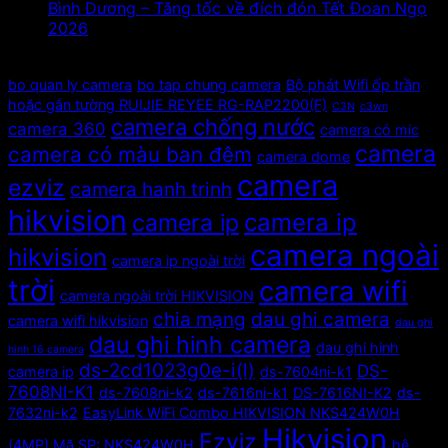
Bình Dương – Tăng tốc về đích đón Tết Đoan Ngọ
2026
Tags
bo quan ly camera
bo tap chung camera
Bộ phát Wifi ốp trần
hoặc gắn tường RUIJIE REYEE RG-RAP2200(F)
C3N
c3wn
camera chống nước
camera 360
camera có mic
camera
camera có màu ban đêm
camera dome
camera
ezviz
camera hanh trinh
hikvision
camera ip
camera ip
camera ngoài
hikvision
camera ip ngoài trời
trời
camera wifi
camera ngoài trời HIKVISION
chia mạng
dau ghi camera
camera wifi hikvision
dau ghi
dau ghi hinh camera
dau ghi hinh
hinh 16 camera
ds-2cd1023g0e-i(l)
DS-
camera ip
ds-7604ni-k1
7608NI-K1
ds-7608ni-k2
ds-7616ni-k1
DS-7616NI-K2
ds-
7632ni-k2
EasyLink WiFi Combo HIKVISION NKS424W0H
Hikvision
Ezviz
(4MP) Mã SP: NKS424W0H
hệ