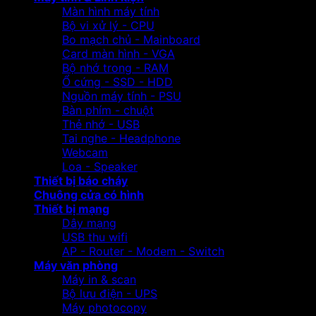
Màn hình máy tính
Bộ vi xử lý - CPU
Bo mạch chủ - Mainboard
Card màn hình - VGA
Bộ nhớ trong - RAM
Ổ cứng - SSD - HDD
Nguồn máy tính - PSU
Bàn phím - chuột
Thẻ nhớ - USB
Tai nghe - Headphone
Webcam
Loa - Speaker
Thiết bị báo cháy
Chuông cửa có hình
Thiết bị mạng
Dây mạng
USB thu wifi
AP - Router - Modem - Switch
Máy văn phòng
Máy in & scan
Bộ lưu điện - UPS
Máy photocopy