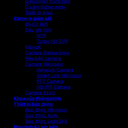
Điều khiển trung tâm
Ổ cắm thông minh
Thiết bị khác
Camera giám sát
Bộ Kit Wifi
Đầu ghi hình
NVR
Turbo HD DVR
HiLooK
Camera Dahua Imou
Phụ kiện camera
Camera Hikvision
Network Camera
Smart Line Hikvision
PTZ Camera
HD-TVI Camera
Camera Ezviz
Khóa cửa thông minh
Thiết bị báo động
Báo động Hikvision
Báo động Aolin
Báo động LightSYS
Máy tính & Linh kiện