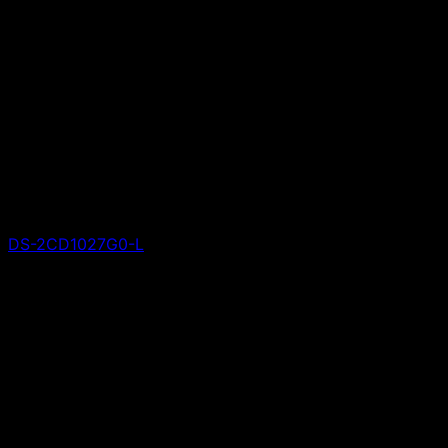
DS-2CD1027G0-L
Giá liên hệ