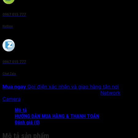
0967 015 777
Hotline
0967 015 777
Chat Zalo
Mua ngay
Gọi điện xác nhận và giao hàng tận nơi
SKU:
DS-2CD2T55FWD-I(5/8)
Danh mục:
Network
Camera
Mô tả
HƯỚNG DẪN MUA HÀNG & THANH TOÁN
Đánh giá (0)
Mô tả sản phẩm