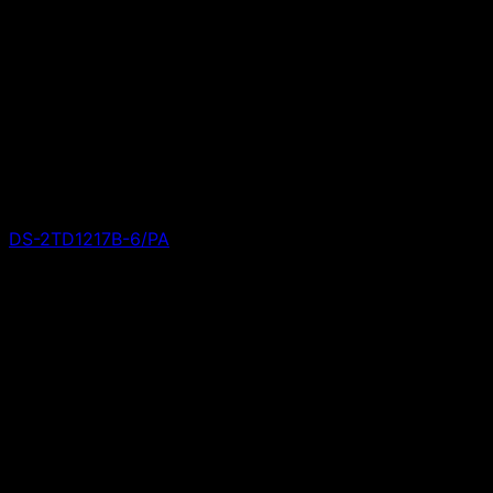
DS-2TD1217B-6/PA
Giá liên hệ