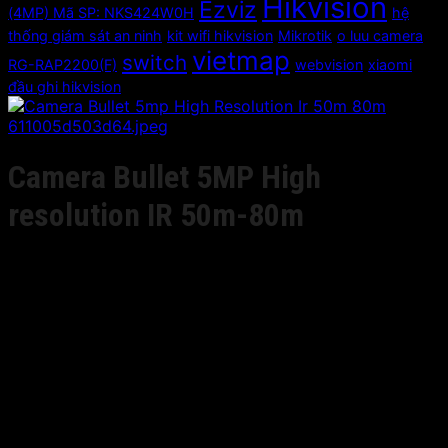
Hikvision
Ezviz
(4MP) Mã SP: NKS424W0H
hệ
thống giám sát an ninh
kit wifi hikvision
Mikrotik
o luu camera
vietmap
switch
RG-RAP2200(F)
webvision
xiaomi
đầu ghi hikvision
Camera Bullet 5MP High
resolution IR 50m-80m
Giá liên hệ
• 5MP high resolution;
• H.265+/H.265/H.264+/H.264
• Intrusion & line crossing & object
removal & unattended baggage & face
detection
• 120dB WDR
• IP67
• 3 streams;