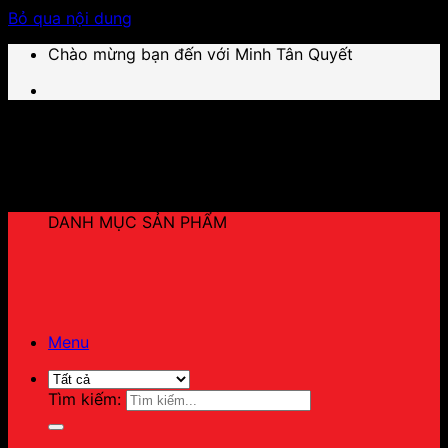
Bỏ qua nội dung
Chào mừng bạn đến với Minh Tân Quyết
DANH MỤC SẢN PHẨM
Menu
Tìm kiếm: