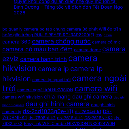
Quyết khởi công dự án điện nhẹ quy mô lớn tại
Bình Dương – Tăng tốc về đích đón Tết Đoan Ngọ
2026
Tags
bo quan ly camera
bo tap chung camera
Bộ phát Wifi ốp trần
hoặc gắn tường RUIJIE REYEE RG-RAP2200(F)
C3N
c3wn
camera chống nước
camera 360
camera có mic
camera
camera có màu ban đêm
camera dome
camera
ezviz
camera hanh trinh
hikvision
camera ip
camera ip
camera ngoài
hikvision
camera ip ngoài trời
trời
camera wifi
camera ngoài trời HIKVISION
chia mạng
dau ghi camera
camera wifi hikvision
dau ghi
dau ghi hinh camera
dau ghi hinh
hinh 16 camera
ds-2cd1023g0e-i(l)
DS-
camera ip
ds-7604ni-k1
7608NI-K1
ds-7608ni-k2
ds-7616ni-k1
DS-7616NI-K2
ds-
7632ni-k2
EasyLink WiFi Combo HIKVISION NKS424W0H