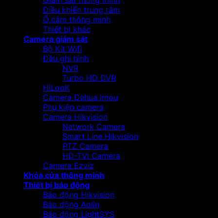
Giám sát thông minh
Điều khiển trung tâm
Ổ cắm thông minh
Thiết bị khác
Camera giám sát
Bộ Kit Wifi
Đầu ghi hình
NVR
Turbo HD DVR
HiLooK
Camera Dahua Imou
Phụ kiện camera
Camera Hikvision
Network Camera
Smart Line Hikvision
PTZ Camera
HD-TVI Camera
Camera Ezviz
Khóa cửa thông minh
Thiết bị báo động
Báo động Hikvision
Báo động Aolin
Báo động LightSYS