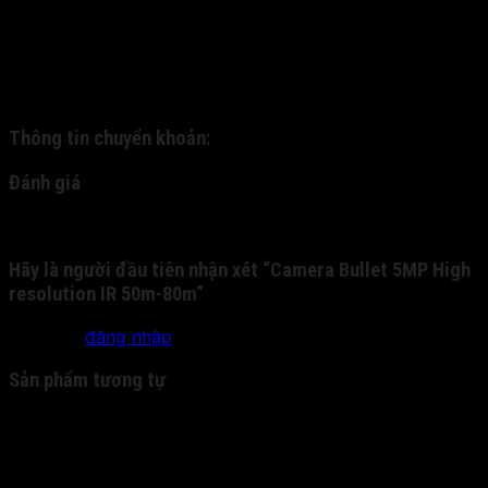
gửi hàng về cho quý khách thông qua dịch vụ ship COD.
Quý khách nhận hàng, kiểm tra hàng và thanh toán trực
tiếp cho nhân viên bưu phát. - 2: Quý khách chuyển
khoản trước cho chúng tôi qua tài khoản nhân hàng, và
chúng tôi sẽ gửi chuyển phát nhanh cho quý khách:
Thông tin chuyển khoản:
Đánh giá
Chưa có đánh giá nào.
Hãy là người đầu tiên nhận xét “Camera Bullet 5MP High
resolution IR 50m-80m”
Bạn phải
đăng nhập
để gửi đánh giá.
Sản phẩm tương tự