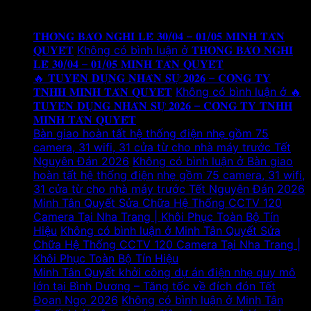
Tin tức mới
𝐓𝐇𝐎̂𝐍𝐆 𝐁𝐀́𝐎 𝐍𝐆𝐇𝐈̉ 𝐋𝐄̂̃ 𝟑𝟎/𝟎𝟒 – 𝟎𝟏/𝟎𝟓 𝐌𝐈𝐍𝐇 𝐓𝐀̂𝐍
𝐐𝐔𝐘𝐄̂́𝐓
Không có bình luận
ở 𝐓𝐇𝐎̂𝐍𝐆 𝐁𝐀́𝐎 𝐍𝐆𝐇𝐈̉
𝐋𝐄̂̃ 𝟑𝟎/𝟎𝟒 – 𝟎𝟏/𝟎𝟓 𝐌𝐈𝐍𝐇 𝐓𝐀̂𝐍 𝐐𝐔𝐘𝐄̂́𝐓
🔥 𝐓𝐔𝐘𝐄̂̉𝐍 𝐃𝐔̣𝐍𝐆 𝐍𝐇𝐀̂𝐍 𝐒𝐔̛̣ 𝟐𝟎𝟐𝟔 – 𝐂𝐎̂𝐍𝐆 𝐓𝐘
𝐓𝐍𝐇𝐇 𝐌𝐈𝐍𝐇 𝐓𝐀̂𝐍 𝐐𝐔𝐘𝐄̂́𝐓
Không có bình luận
ở 🔥
𝐓𝐔𝐘𝐄̂̉𝐍 𝐃𝐔̣𝐍𝐆 𝐍𝐇𝐀̂𝐍 𝐒𝐔̛̣ 𝟐𝟎𝟐𝟔 – 𝐂𝐎̂𝐍𝐆 𝐓𝐘 𝐓𝐍𝐇𝐇
𝐌𝐈𝐍𝐇 𝐓𝐀̂𝐍 𝐐𝐔𝐘𝐄̂́𝐓
Bàn giao hoàn tất hệ thống điện nhẹ gồm 75
camera, 31 wifi, 31 cửa từ cho nhà máy trước Tết
Nguyên Đán 2026
Không có bình luận
ở Bàn giao
hoàn tất hệ thống điện nhẹ gồm 75 camera, 31 wifi,
31 cửa từ cho nhà máy trước Tết Nguyên Đán 2026
Minh Tân Quyết Sửa Chữa Hệ Thống CCTV 120
Camera Tại Nha Trang | Khôi Phục Toàn Bộ Tín
Hiệu
Không có bình luận
ở Minh Tân Quyết Sửa
Chữa Hệ Thống CCTV 120 Camera Tại Nha Trang |
Khôi Phục Toàn Bộ Tín Hiệu
Minh Tân Quyết khởi công dự án điện nhẹ quy mô
lớn tại Bình Dương – Tăng tốc về đích đón Tết
Đoan Ngọ 2026
Không có bình luận
ở Minh Tân