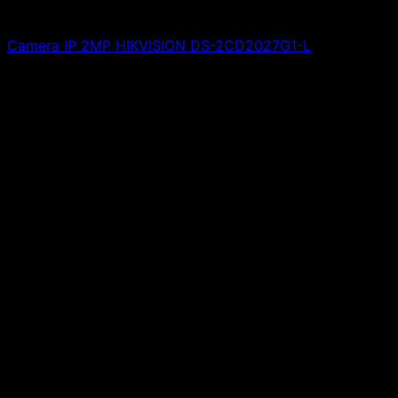
Camera IP 2MP HIKVISION DS-2CD2027G1-L
Giá liên hệ