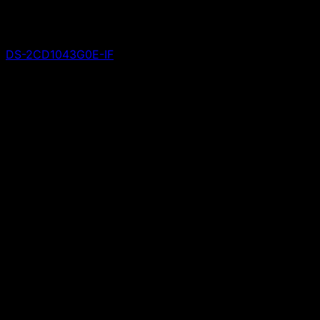
DS-2CD1043G0E-IF
Giá liên hệ