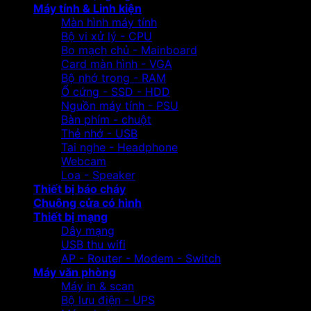
Máy tính & Linh kiện
Màn hình máy tính
Bộ vi xử lý - CPU
Bo mạch chủ - Mainboard
Card màn hình - VGA
Bộ nhớ trong - RAM
Ổ cứng - SSD - HDD
Nguồn máy tính - PSU
Bàn phím - chuột
Thẻ nhớ - USB
Tai nghe - Headphone
Webcam
Loa - Speaker
Thiết bị báo cháy
Chuông cửa có hình
Thiết bị mạng
Dây mạng
USB thu wifi
AP - Router - Modem - Switch
Máy văn phòng
Máy in & scan
Bộ lưu điện - UPS