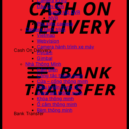
Camera Ezviz
Đầu ghi hình
Turbo HD DVR
NVR
Phụ kiện camera
Camera hành trình
Vietmap
Webvision
Camera hành trình xe máy
Cash On Delivery
Flycam
Gimbal
Nhà Thông Minh
Cảm biến
Công tắc thông minh
Cửa – cổng thông minh
Điều khiển trung tâm
Giám sát thông minh
Khóa thông minh
Ổ cắm thông minh
Rèm thông minh
Bank Transfer