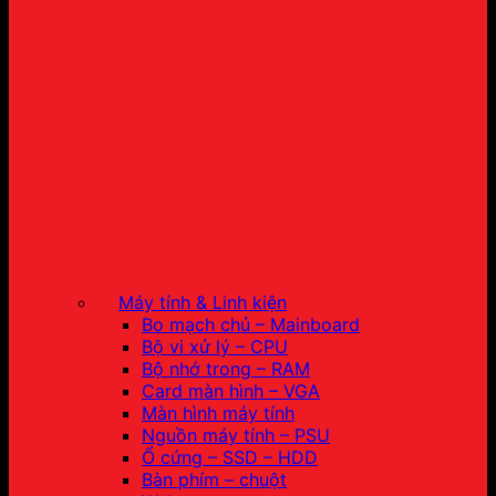
Máy tính & Linh kiện
Bo mạch chủ – Mainboard
Bộ vi xử lý – CPU
Bộ nhớ trong – RAM
Card màn hình – VGA
Màn hình máy tính
Nguồn máy tính – PSU
Ổ cứng – SSD – HDD
Bàn phím – chuột