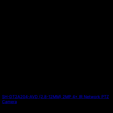
SH-DT2A204-AVD (2.8-12MM) 2MP 4× IR Network PTZ
Camera
Giá liên hệ