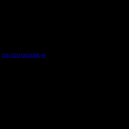
DS-2CD1343G0E-IF
Giá liên hệ