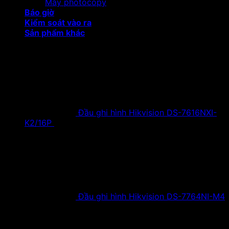
Máy photocopy
Báo giờ
Kiểm soát vào ra
Sản phẩm khác
Sản phẩm khuyến mại
Đầu ghi hình Hikvision DS-7616NXI-
K2/16P
18,500,000
₫
Giá gốc là:
18,500,000 ₫.
9,900,000
₫
Giá hiện tại là:
9,900,000 ₫.
Đầu ghi hình Hikvision DS-7764NI-M4
38,630,000
₫
Giá gốc là:
38,630,000 ₫.
19,900,000
₫
Giá hiện tại là:
19,900,000 ₫.