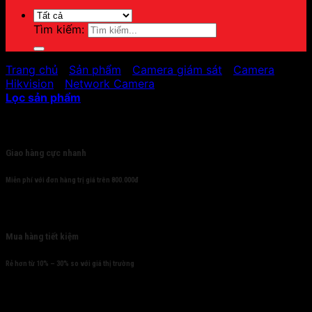
Tìm kiếm:
Trang chủ
/
Sản phẩm
/
Camera giám sát
/
Camera
Hikvision
/
Network Camera
Lọc sản phẩm
Cam kết
Giao hàng cực nhanh
Miễn phí với đơn hàng trị giá trên 800.000đ
Mua hàng tiết kiệm
Rẻ hơn từ 10% – 30% so với giá thị trường