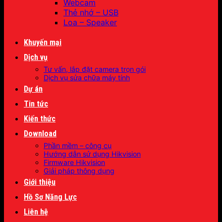
Webcam
Thẻ nhớ – USB
Loa – Speaker
Khuyến mại
Dịch vụ
Tư vấn, lắp đặt camera trọn gói
Dịch vụ sửa chữa máy tính
Dự án
Tin tức
Kiến thức
Download
Phần mềm – công cụ
Hướng dẫn sử dụng Hikvision
Firmware Hikvision
Giải pháp thông dụng
Giới thiệu
Hồ Sơ Năng Lực
Liên hệ