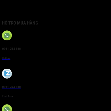
• I5: up to 50 m; I8: up to 80 m
• Hik-Connect Service
• Up to 128GB on-board storage
HỖ TRỢ MUA HÀNG
0981 754 888
Hotline
0981 754 888
Chat Zalo