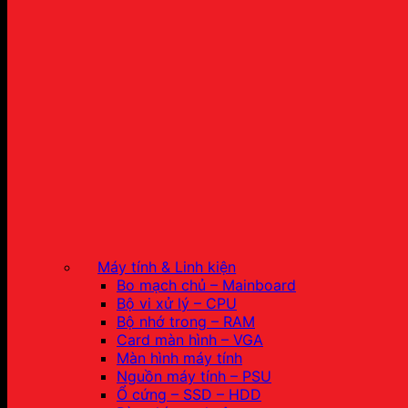
Máy tính & Linh kiện
Bo mạch chủ – Mainboard
Bộ vi xử lý – CPU
Bộ nhớ trong – RAM
Card màn hình – VGA
Màn hình máy tính
Nguồn máy tính – PSU
Ổ cứng – SSD – HDD