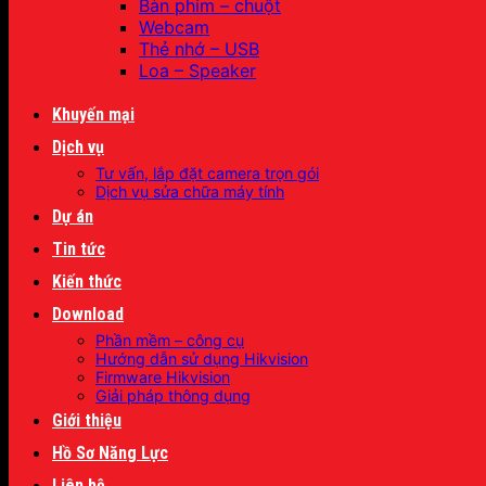
Bàn phím – chuột
Webcam
Thẻ nhớ – USB
Loa – Speaker
Khuyến mại
Dịch vụ
Tư vấn, lắp đặt camera trọn gói
Dịch vụ sửa chữa máy tính
Dự án
Tin tức
Kiến thức
Download
Phần mềm – công cụ
Hướng dẫn sử dụng Hikvision
Firmware Hikvision
Giải pháp thông dụng
Giới thiệu
Hồ Sơ Năng Lực
Liên hệ