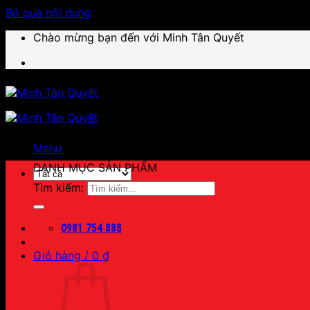
Bỏ qua nội dung
Chào mừng bạn đến với Minh Tân Quyết
Menu
DANH MỤC SẢN PHẨM
Tìm kiếm:
0981 754 888
Giỏ hàng /
0
₫