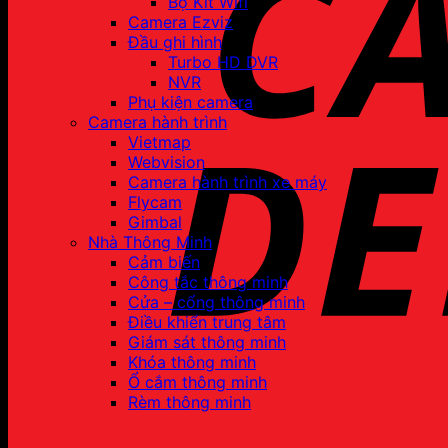
Bộ Kit Wifi
Camera Ezviz
Đầu ghi hình
Turbo HD DVR
NVR
Phụ kiện camera
Camera hành trình
Vietmap
Webvision
Camera hành trình xe máy
Flycam
Gimbal
Nhà Thông Minh
Cảm biến
Công tắc thông minh
Cửa – cổng thông minh
Điều khiển trung tâm
Giám sát thông minh
Khóa thông minh
Ổ cắm thông minh
Rèm thông minh