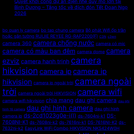
Quyết khởi công dự án điện nhẹ quy mô lớn tại
Bình Dương – Tăng tốc về đích đón Tết Đoan Ngọ
2026
Tags
bo quan ly camera
bo tap chung camera
Bộ phát Wifi ốp trần
hoặc gắn tường RUIJIE REYEE RG-RAP2200(F)
C3N
c3wn
camera chống nước
camera 360
camera có mic
camera
camera có màu ban đêm
camera dome
camera
ezviz
camera hanh trinh
hikvision
camera ip
camera ip
camera ngoài
hikvision
camera ip ngoài trời
trời
camera wifi
camera ngoài trời HIKVISION
chia mạng
dau ghi camera
camera wifi hikvision
dau ghi
dau ghi hinh camera
dau ghi hinh
hinh 16 camera
ds-2cd1023g0e-i(l)
DS-
camera ip
ds-7604ni-k1
7608NI-K1
ds-7608ni-k2
ds-7616ni-k1
DS-7616NI-K2
ds-
7632ni-k2
EasyLink WiFi Combo HIKVISION NKS424W0H