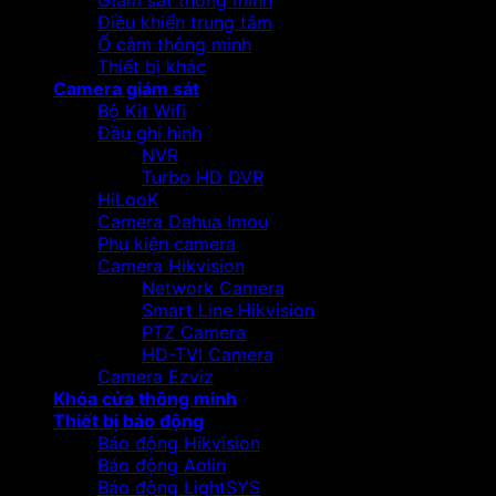
Giám sát thông minh
Điều khiển trung tâm
Ổ cắm thông minh
Thiết bị khác
Camera giám sát
Bộ Kit Wifi
Đầu ghi hình
NVR
Turbo HD DVR
HiLooK
Camera Dahua Imou
Phụ kiện camera
Camera Hikvision
Network Camera
Smart Line Hikvision
PTZ Camera
HD-TVI Camera
Camera Ezviz
Khóa cửa thông minh
Thiết bị báo động
Báo động Hikvision
Báo động Aolin
Báo động LightSYS