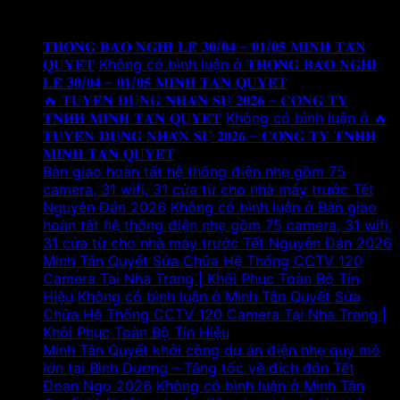
Tin tức mới
𝐓𝐇𝐎̂𝐍𝐆 𝐁𝐀́𝐎 𝐍𝐆𝐇𝐈̉ 𝐋𝐄̂̃ 𝟑𝟎/𝟎𝟒 – 𝟎𝟏/𝟎𝟓 𝐌𝐈𝐍𝐇 𝐓𝐀̂𝐍
𝐐𝐔𝐘𝐄̂́𝐓
Không có bình luận
ở 𝐓𝐇𝐎̂𝐍𝐆 𝐁𝐀́𝐎 𝐍𝐆𝐇𝐈̉
𝐋𝐄̂̃ 𝟑𝟎/𝟎𝟒 – 𝟎𝟏/𝟎𝟓 𝐌𝐈𝐍𝐇 𝐓𝐀̂𝐍 𝐐𝐔𝐘𝐄̂́𝐓
🔥 𝐓𝐔𝐘𝐄̂̉𝐍 𝐃𝐔̣𝐍𝐆 𝐍𝐇𝐀̂𝐍 𝐒𝐔̛̣ 𝟐𝟎𝟐𝟔 – 𝐂𝐎̂𝐍𝐆 𝐓𝐘
𝐓𝐍𝐇𝐇 𝐌𝐈𝐍𝐇 𝐓𝐀̂𝐍 𝐐𝐔𝐘𝐄̂́𝐓
Không có bình luận
ở 🔥
𝐓𝐔𝐘𝐄̂̉𝐍 𝐃𝐔̣𝐍𝐆 𝐍𝐇𝐀̂𝐍 𝐒𝐔̛̣ 𝟐𝟎𝟐𝟔 – 𝐂𝐎̂𝐍𝐆 𝐓𝐘 𝐓𝐍𝐇𝐇
𝐌𝐈𝐍𝐇 𝐓𝐀̂𝐍 𝐐𝐔𝐘𝐄̂́𝐓
Bàn giao hoàn tất hệ thống điện nhẹ gồm 75
camera, 31 wifi, 31 cửa từ cho nhà máy trước Tết
Nguyên Đán 2026
Không có bình luận
ở Bàn giao
hoàn tất hệ thống điện nhẹ gồm 75 camera, 31 wifi,
31 cửa từ cho nhà máy trước Tết Nguyên Đán 2026
Minh Tân Quyết Sửa Chữa Hệ Thống CCTV 120
Camera Tại Nha Trang | Khôi Phục Toàn Bộ Tín
Hiệu
Không có bình luận
ở Minh Tân Quyết Sửa
Chữa Hệ Thống CCTV 120 Camera Tại Nha Trang |
Khôi Phục Toàn Bộ Tín Hiệu
Minh Tân Quyết khởi công dự án điện nhẹ quy mô
lớn tại Bình Dương – Tăng tốc về đích đón Tết
Đoan Ngọ 2026
Không có bình luận
ở Minh Tân