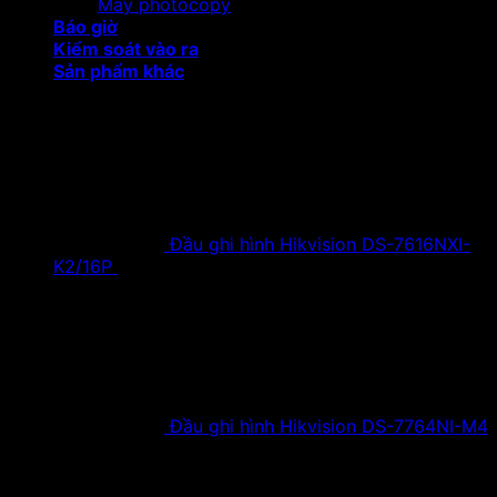
Máy photocopy
Báo giờ
Kiểm soát vào ra
Sản phẩm khác
Sản phẩm khuyến mại
Đầu ghi hình Hikvision DS-7616NXI-
K2/16P
18,500,000
₫
Giá gốc là:
18,500,000 ₫.
9,900,000
₫
Giá hiện tại là:
9,900,000 ₫.
Đầu ghi hình Hikvision DS-7764NI-M4
38,630,000
₫
Giá gốc là:
38,630,000 ₫.
19,900,000
₫
Giá hiện tại là:
19,900,000 ₫.