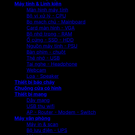
Máy tính & Linh kiện
Màn hình máy tính
Bộ vi xử lý - CPU
Bo mạch chủ - Mainboard
Card màn hình - VGA
Bộ nhớ trong - RAM
Ổ cứng - SSD - HDD
Nguồn máy tính - PSU
Bàn phím - chuột
Thẻ nhớ - USB
Tai nghe - Headphone
Webcam
Loa - Speaker
Thiết bị báo cháy
Chuông cửa có hình
Thiết bị mạng
Dây mạng
USB thu wifi
AP - Router - Modem - Switch
Máy văn phòng
Máy in & scan
Bộ lưu điện - UPS