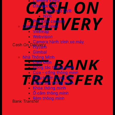
Camera Ezviz
Đầu ghi hình
Turbo HD DVR
NVR
Phụ kiện camera
Camera hành trình
Vietmap
Webvision
Camera hành trình xe máy
Cash On Delivery
Flycam
Gimbal
Nhà Thông Minh
Cảm biến
Công tắc thông minh
Cửa – cổng thông minh
Điều khiển trung tâm
Giám sát thông minh
Khóa thông minh
Ổ cắm thông minh
Rèm thông minh
Bank Transfer