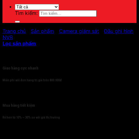
Tìm kiếm:
Trang chủ
/
Sản phẩm
/
Camera giám sát
/
Đầu ghi hình
/
NVR
Lọc sản phẩm
Cam kết
Giao hàng cực nhanh
Miễn phí với đơn hàng trị giá trên 800.000đ
Mua hàng tiết kiệm
Rẻ hơn từ 10% – 30% so với giá thị trường