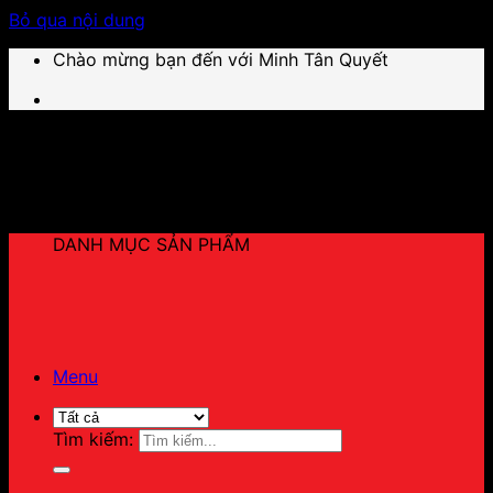
Bỏ qua nội dung
Chào mừng bạn đến với Minh Tân Quyết
DANH MỤC SẢN PHẨM
Menu
Tìm kiếm: