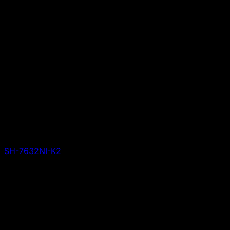
SH-7632NI-K2
Giá liên hệ