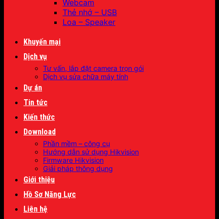
Webcam
Thẻ nhớ – USB
Loa – Speaker
Khuyến mại
Dịch vụ
Tư vấn, lắp đặt camera trọn gói
Dịch vụ sửa chữa máy tính
Dự án
Tin tức
Kiến thức
Download
Phần mềm – công cụ
Hướng dẫn sử dụng Hikvision
Firmware Hikvision
Giải pháp thông dụng
Giới thiệu
Hồ Sơ Năng Lực
Liên hệ