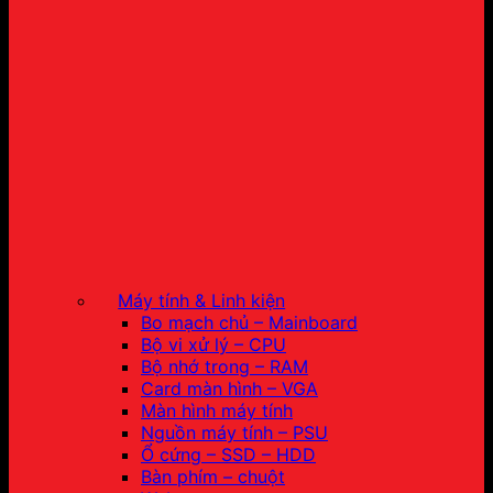
Máy tính & Linh kiện
Bo mạch chủ – Mainboard
Bộ vi xử lý – CPU
Bộ nhớ trong – RAM
Card màn hình – VGA
Màn hình máy tính
Nguồn máy tính – PSU
Ổ cứng – SSD – HDD
Bàn phím – chuột