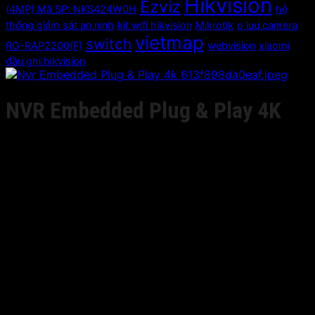
Hikvision
Ezviz
(4MP) Mã SP: NKS424W0H
hệ
thống giám sát an ninh
kit wifi hikvision
Mikrotik
o luu camera
vietmap
switch
RG-RAP2200(F)
webvision
xiaomi
đầu ghi hikvision
NVR Embedded Plug & Play 4K
Giá liên hệ
• Third-party network cameras supported
• Up to 12 Megapixels resolution recording
• Support 1-ch HDMI, 1-ch VGA, HMDI at up to
4K(3840×2160)
resolution
• 16-ch network cameras can be connected with 160M
incoming bandwidth
• Up to 2 SATA interfaces
• Plug & Play with up to 16 independent PoE network
interfaces
• Support dual-os to ensure high reliablility of system