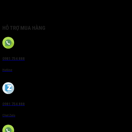
running
•Support various VCA detection alarm and VCA search
•Support H.265/H.264/MPEG4 video formats
HỖ TRỢ MUA HÀNG
0981 754 888
Hotline
0981 754 888
Chat Zalo