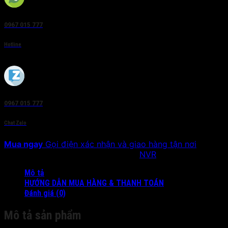
0967 015 777
Hotline
0967 015 777
Chat Zalo
Mua ngay
Gọi điện xác nhận và giao hàng tận nơi
SKU:
DS-7616NI-I2/16P
Danh mục:
NVR
Mô tả
HƯỚNG DẪN MUA HÀNG & THANH TOÁN
Đánh giá (0)
Mô tả sản phẩm