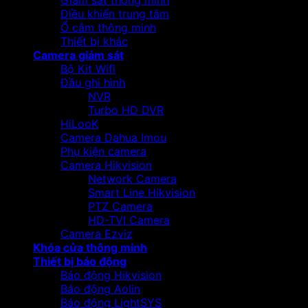
Giám sát thông minh
Điều khiển trung tâm
Ổ cắm thông minh
Thiết bị khác
Camera giám sát
Bộ Kit Wifi
Đầu ghi hình
NVR
Turbo HD DVR
HiLooK
Camera Dahua Imou
Phụ kiện camera
Camera Hikvision
Network Camera
Smart Line Hikvision
PTZ Camera
HD-TVI Camera
Camera Ezviz
Khóa cửa thông minh
Thiết bị báo động
Báo động Hikvision
Báo động Aolin
Báo động LightSYS