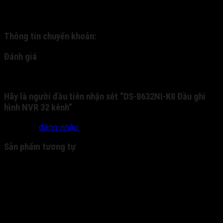
khoản trước cho chúng tôi qua tài khoản nhân hàng, và
chúng tôi sẽ gửi chuyển phát nhanh cho quý khách:
Thông tin chuyển khoản:
Đánh giá
Chưa có đánh giá nào.
Hãy là người đầu tiên nhận xét “DS-8632NI-K8 Đầu ghi
hình NVR 32 kênh”
Bạn phải
đăng nhập
để gửi đánh giá.
Sản phẩm tương tự