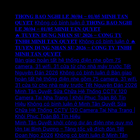
Tin tức mới
𝐓𝐇𝐎̂𝐍𝐆 𝐁𝐀́𝐎 𝐍𝐆𝐇𝐈̉ 𝐋𝐄̂̃ 𝟑𝟎/𝟎𝟒 – 𝟎𝟏/𝟎𝟓 𝐌𝐈𝐍𝐇 𝐓𝐀̂𝐍
𝐐𝐔𝐘𝐄̂́𝐓
Không có bình luận
ở 𝐓𝐇𝐎̂𝐍𝐆 𝐁𝐀́𝐎 𝐍𝐆𝐇𝐈̉
𝐋𝐄̂̃ 𝟑𝟎/𝟎𝟒 – 𝟎𝟏/𝟎𝟓 𝐌𝐈𝐍𝐇 𝐓𝐀̂𝐍 𝐐𝐔𝐘𝐄̂́𝐓
🔥 𝐓𝐔𝐘𝐄̂̉𝐍 𝐃𝐔̣𝐍𝐆 𝐍𝐇𝐀̂𝐍 𝐒𝐔̛̣ 𝟐𝟎𝟐𝟔 – 𝐂𝐎̂𝐍𝐆 𝐓𝐘
𝐓𝐍𝐇𝐇 𝐌𝐈𝐍𝐇 𝐓𝐀̂𝐍 𝐐𝐔𝐘𝐄̂́𝐓
Không có bình luận
ở 🔥
𝐓𝐔𝐘𝐄̂̉𝐍 𝐃𝐔̣𝐍𝐆 𝐍𝐇𝐀̂𝐍 𝐒𝐔̛̣ 𝟐𝟎𝟐𝟔 – 𝐂𝐎̂𝐍𝐆 𝐓𝐘 𝐓𝐍𝐇𝐇
𝐌𝐈𝐍𝐇 𝐓𝐀̂𝐍 𝐐𝐔𝐘𝐄̂́𝐓
Bàn giao hoàn tất hệ thống điện nhẹ gồm 75
camera, 31 wifi, 31 cửa từ cho nhà máy trước Tết
Nguyên Đán 2026
Không có bình luận
ở Bàn giao
hoàn tất hệ thống điện nhẹ gồm 75 camera, 31 wifi,
31 cửa từ cho nhà máy trước Tết Nguyên Đán 2026
Minh Tân Quyết Sửa Chữa Hệ Thống CCTV 120
Camera Tại Nha Trang | Khôi Phục Toàn Bộ Tín
Hiệu
Không có bình luận
ở Minh Tân Quyết Sửa
Chữa Hệ Thống CCTV 120 Camera Tại Nha Trang |
Khôi Phục Toàn Bộ Tín Hiệu
Minh Tân Quyết khởi công dự án điện nhẹ quy mô
lớn tại Bình Dương – Tăng tốc về đích đón Tết
Đoan Ngọ 2026
Không có bình luận
ở Minh Tân