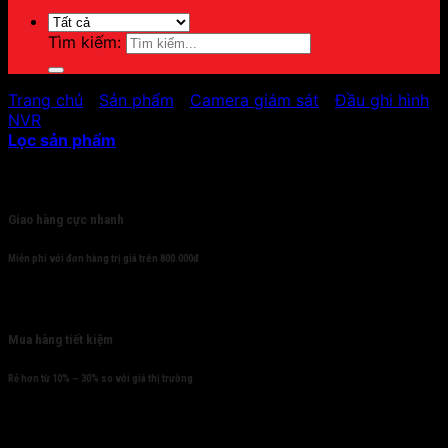
Tìm kiếm:
Trang chủ
/
Sản phẩm
/
Camera giám sát
/
Đầu ghi hình
/
NVR
Lọc sản phẩm
Cam kết
Giao hàng cực nhanh
Miễn phí với đơn hàng trị giá trên 800.000đ
Mua hàng tiết kiệm
Rẻ hơn từ 10% – 30% so với giá thị trường