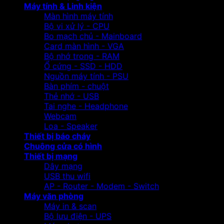
Máy tính & Linh kiện
Màn hình máy tính
Bộ vi xử lý - CPU
Bo mạch chủ - Mainboard
Card màn hình - VGA
Bộ nhớ trong - RAM
Ổ cứng - SSD - HDD
Nguồn máy tính - PSU
Bàn phím - chuột
Thẻ nhớ - USB
Tai nghe - Headphone
Webcam
Loa - Speaker
Thiết bị báo cháy
Chuông cửa có hình
Thiết bị mạng
Dây mạng
USB thu wifi
AP - Router - Modem - Switch
Máy văn phòng
Máy in & scan
Bộ lưu điện - UPS