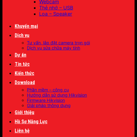
Webcam
Thẻ nhớ – USB
Loa – Speaker
Khuyến mại
Dịch vụ
Tư vấn, lắp đặt camera trọn gói
Dịch vụ sửa chữa máy tính
Dự án
Tin tức
Kiến thức
Download
Phần mềm – công cụ
Hướng dẫn sử dụng Hikvision
Firmware Hikvision
Giải pháp thông dụng
Giới thiệu
Hồ Sơ Năng Lực
Liên hệ