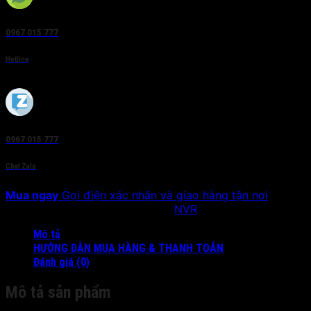
0967 015 777
Hotline
0967 015 777
Chat Zalo
Mua ngay
Gọi điện xác nhận và giao hàng tận nơi
SKU:
DS-8632NI-K8
Danh mục:
NVR
Mô tả
HƯỚNG DẪN MUA HÀNG & THANH TOÁN
Đánh giá (0)
Mô tả sản phẩm