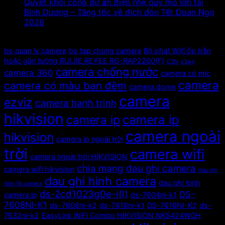
Quyết khởi công dự án điện nhẹ quy mô lớn tại
Bình Dương – Tăng tốc về đích đón Tết Đoan Ngọ
2026
Tags
bo quan ly camera
bo tap chung camera
Bộ phát Wifi ốp trần
hoặc gắn tường RUIJIE REYEE RG-RAP2200(F)
C3N
c3wn
camera chống nước
camera 360
camera có mic
camera
camera có màu ban đêm
camera dome
camera
ezviz
camera hanh trinh
hikvision
camera ip
camera ip
camera ngoài
hikvision
camera ip ngoài trời
trời
camera wifi
camera ngoài trời HIKVISION
chia mạng
dau ghi camera
camera wifi hikvision
dau ghi
dau ghi hinh camera
dau ghi hinh
hinh 16 camera
ds-2cd1023g0e-i(l)
DS-
camera ip
ds-7604ni-k1
7608NI-K1
ds-7608ni-k2
ds-7616ni-k1
DS-7616NI-K2
ds-
7632ni-k2
EasyLink WiFi Combo HIKVISION NKS424W0H