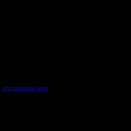
iDS-7204HQHI-M1/S
Giá liên hệ