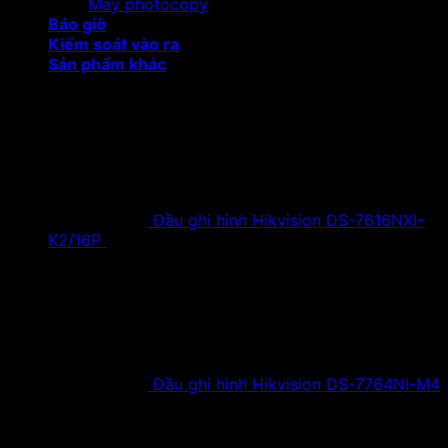
Máy photocopy
Báo giờ
Kiểm soát vào ra
Sản phẩm khác
Sản phẩm khuyến mại
Đầu ghi hình Hikvision DS-7616NXI-
K2/16P
18,500,000
₫
Giá gốc là:
18,500,000 ₫.
9,900,000
₫
Giá hiện tại là:
9,900,000 ₫.
Đầu ghi hình Hikvision DS-7764NI-M4
38,630,000
₫
Giá gốc là:
38,630,000 ₫.
19,900,000
₫
Giá hiện tại là:
19,900,000 ₫.