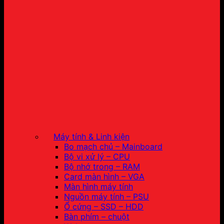
Máy tính & Linh kiện
Bo mạch chủ – Mainboard
Bộ vi xử lý – CPU
Bộ nhớ trong – RAM
Card màn hình – VGA
Màn hình máy tính
Nguồn máy tính – PSU
Ổ cứng – SSD – HDD
Bàn phím – chuột