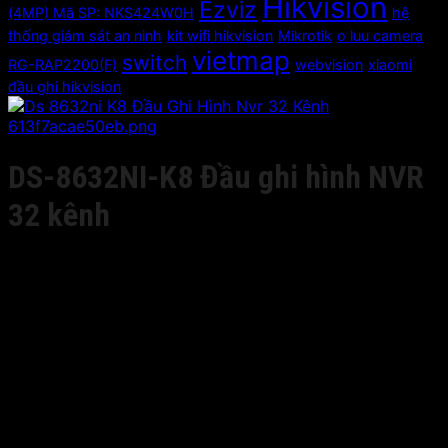
Hikvision
Ezviz
(4MP) Mã SP: NKS424W0H
hệ
thống giám sát an ninh
kit wifi hikvision
Mikrotik
o luu camera
vietmap
switch
RG-RAP2200(F)
webvision
xiaomi
đầu ghi hikvision
DS-8632NI-K8 Đầu ghi hình NVR
32 kênh
Giá liên hệ
• Độ phân giải ghi tối đa 8MP;
• Chuẩn nén video H.265+/H.265
• Cổng ra HDMI1 4K@30Hz, HDMI2 1080P@60Hz; VGA1
2K@60Hz,
VGA2 1080P@60Hz
• Cổng âm thanh vào/ra 1/1; Cổng báo động vào/ra 16/4
• 2 USB 2.0; 1 USB 3.0; 1 RS-485, 1 RS-232. 2 RJ45
10/100/1000Mbps.