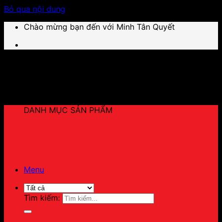
Bỏ qua nội dung
Chào mừng bạn đến với Minh Tân Quyết
DANH MỤC SẢN PHẨM
Menu
Tìm kiếm: