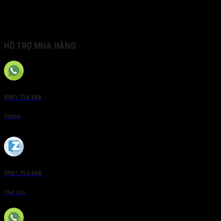
• 8 cổng SATA, mỗi ổ cứng 6TB; 1 cổng eSATA
• Nguồn điện 100~240VAC;
• 445 × 470 × 90 mm
HỖ TRỢ MUA HÀNG
0981 754 888
Hotline
0981 754 888
Chat Zalo