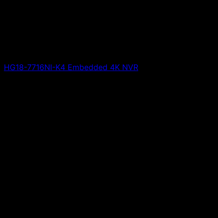
HG18-7716NI-K4 Embedded 4K NVR
Giá liên hệ