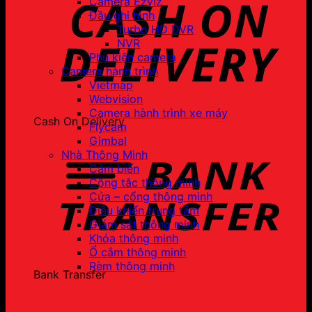
Camera Ezviz
Đầu ghi hình
Turbo HD DVR
NVR
Phụ kiện camera
Camera hành trình
Vietmap
Webvision
Camera hành trình xe máy
Cash On Delivery
Flycam
Gimbal
Nhà Thông Minh
Cảm biến
Công tắc thông minh
Cửa – cổng thông minh
Điều khiển trung tâm
Giám sát thông minh
Khóa thông minh
Ổ cắm thông minh
Rèm thông minh
Bank Transfer