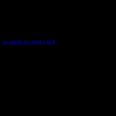
SH-866XK-I24 SERIES NVR
Giá liên hệ