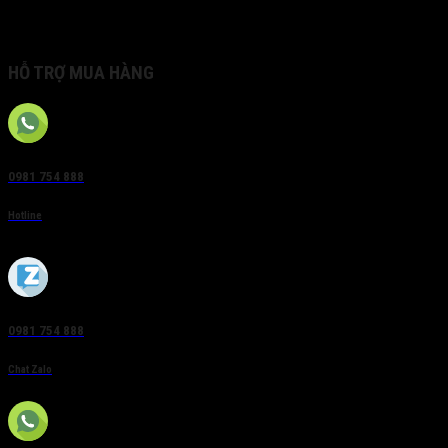
• Front panel and alarm I/O optional
• 2 SATA, 1 USB 2.0 &2 USB 3.0(DS-7208/16HUHI-F2/S)
HỖ TRỢ MUA HÀNG
0981 754 888
Hotline
0981 754 888
Chat Zalo