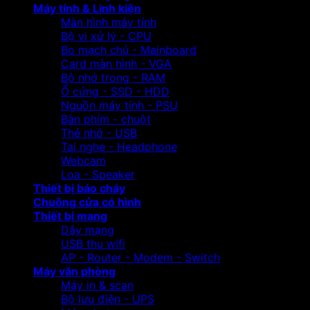
Máy tính & Linh kiện
Màn hình máy tính
Bộ vi xử lý - CPU
Bo mạch chủ - Mainboard
Card màn hình - VGA
Bộ nhớ trong - RAM
Ổ cứng - SSD - HDD
Nguồn máy tính - PSU
Bàn phím - chuột
Thẻ nhớ - USB
Tai nghe - Headphone
Webcam
Loa - Speaker
Thiết bị báo cháy
Chuông cửa có hình
Thiết bị mạng
Dây mạng
USB thu wifi
AP - Router - Modem - Switch
Máy văn phòng
Máy in & scan
Bộ lưu điện - UPS