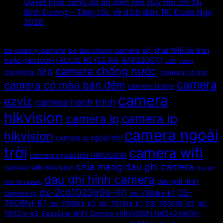
Quyết khởi công dự án điện nhẹ quy mô lớn tại
Bình Dương – Tăng tốc về đích đón Tết Đoan Ngọ
2026
Tags
bo quan ly camera
bo tap chung camera
Bộ phát Wifi ốp trần
hoặc gắn tường RUIJIE REYEE RG-RAP2200(F)
C3N
c3wn
camera chống nước
camera 360
camera có mic
camera
camera có màu ban đêm
camera dome
camera
ezviz
camera hanh trinh
hikvision
camera ip
camera ip
camera ngoài
hikvision
camera ip ngoài trời
trời
camera wifi
camera ngoài trời HIKVISION
chia mạng
dau ghi camera
camera wifi hikvision
dau ghi
dau ghi hinh camera
dau ghi hinh
hinh 16 camera
ds-2cd1023g0e-i(l)
DS-
camera ip
ds-7604ni-k1
7608NI-K1
ds-7608ni-k2
ds-7616ni-k1
DS-7616NI-K2
ds-
7632ni-k2
EasyLink WiFi Combo HIKVISION NKS424W0H