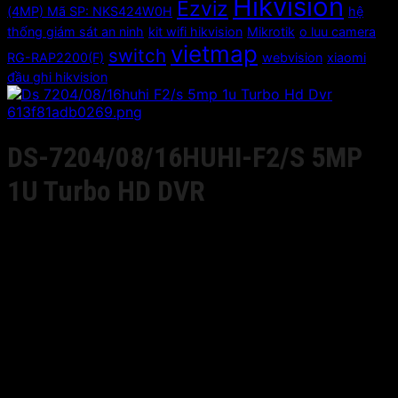
Hikvision
Ezviz
(4MP) Mã SP: NKS424W0H
hệ
thống giám sát an ninh
kit wifi hikvision
Mikrotik
o luu camera
vietmap
switch
RG-RAP2200(F)
webvision
xiaomi
đầu ghi hikvision
DS-7204/08/16HUHI-F2/S 5MP
1U Turbo HD DVR
Giá liên hệ
• 4/8/16-ch video & 4-ch audio input
• HDTVI/analog/AHD/IP camera quadruple hybrid
• 12fps recording at 5MP
• Full channel recording at 1080P resolution
• HDMI output at up to 1920×1080P resolution(DS-
7204HUHI-F2/S), support CVBS output
• 4K UHD output (DS-7208/16HUHI-F2/S)
• Long transmission distance over coax cable