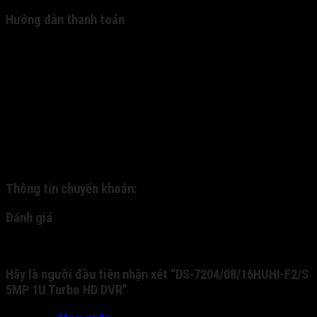
Hướng dẫn thanh toán
Hiện tại, chúng tôi mới chỉ cung cấp 2 hình thức thanh
toán: (1). nhận hàng thanh toán và (2). thanh toán
chuyển khoản. - 1. Quý khách đặt hàng và được nhân
viên xác nhận qua cuộc gọi trực tiếp. Qua đó, chúng tôi
gửi hàng về cho quý khách thông qua dịch vụ ship COD.
Quý khách nhận hàng, kiểm tra hàng và thanh toán trực
tiếp cho nhân viên bưu phát. - 2: Quý khách chuyển
khoản trước cho chúng tôi qua tài khoản nhân hàng, và
chúng tôi sẽ gửi chuyển phát nhanh cho quý khách:
Thông tin chuyển khoản:
Đánh giá
Chưa có đánh giá nào.
Hãy là người đầu tiên nhận xét “DS-7204/08/16HUHI-F2/S
5MP 1U Turbo HD DVR”