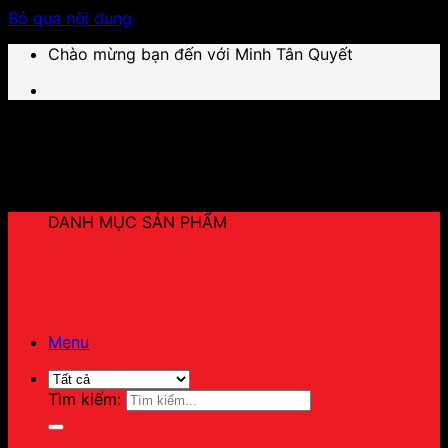
Bỏ qua nội dung
Chào mừng bạn đến với Minh Tân Quyết
DANH MỤC SẢN PHẨM
Menu
Tìm kiếm: