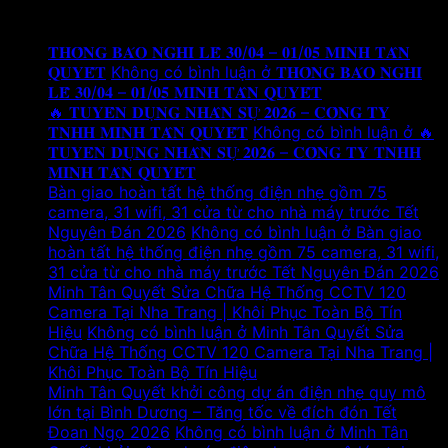
Tin tức mới
𝐓𝐇𝐎̂𝐍𝐆 𝐁𝐀́𝐎 𝐍𝐆𝐇𝐈̉ 𝐋𝐄̂̃ 𝟑𝟎/𝟎𝟒 – 𝟎𝟏/𝟎𝟓 𝐌𝐈𝐍𝐇 𝐓𝐀̂𝐍
𝐐𝐔𝐘𝐄̂́𝐓
Không có bình luận
ở 𝐓𝐇𝐎̂𝐍𝐆 𝐁𝐀́𝐎 𝐍𝐆𝐇𝐈̉
𝐋𝐄̂̃ 𝟑𝟎/𝟎𝟒 – 𝟎𝟏/𝟎𝟓 𝐌𝐈𝐍𝐇 𝐓𝐀̂𝐍 𝐐𝐔𝐘𝐄̂́𝐓
🔥 𝐓𝐔𝐘𝐄̂̉𝐍 𝐃𝐔̣𝐍𝐆 𝐍𝐇𝐀̂𝐍 𝐒𝐔̛̣ 𝟐𝟎𝟐𝟔 – 𝐂𝐎̂𝐍𝐆 𝐓𝐘
𝐓𝐍𝐇𝐇 𝐌𝐈𝐍𝐇 𝐓𝐀̂𝐍 𝐐𝐔𝐘𝐄̂́𝐓
Không có bình luận
ở 🔥
𝐓𝐔𝐘𝐄̂̉𝐍 𝐃𝐔̣𝐍𝐆 𝐍𝐇𝐀̂𝐍 𝐒𝐔̛̣ 𝟐𝟎𝟐𝟔 – 𝐂𝐎̂𝐍𝐆 𝐓𝐘 𝐓𝐍𝐇𝐇
𝐌𝐈𝐍𝐇 𝐓𝐀̂𝐍 𝐐𝐔𝐘𝐄̂́𝐓
Bàn giao hoàn tất hệ thống điện nhẹ gồm 75
camera, 31 wifi, 31 cửa từ cho nhà máy trước Tết
Nguyên Đán 2026
Không có bình luận
ở Bàn giao
hoàn tất hệ thống điện nhẹ gồm 75 camera, 31 wifi,
31 cửa từ cho nhà máy trước Tết Nguyên Đán 2026
Minh Tân Quyết Sửa Chữa Hệ Thống CCTV 120
Camera Tại Nha Trang | Khôi Phục Toàn Bộ Tín
Hiệu
Không có bình luận
ở Minh Tân Quyết Sửa
Chữa Hệ Thống CCTV 120 Camera Tại Nha Trang |
Khôi Phục Toàn Bộ Tín Hiệu
Minh Tân Quyết khởi công dự án điện nhẹ quy mô
lớn tại Bình Dương – Tăng tốc về đích đón Tết
Đoan Ngọ 2026
Không có bình luận
ở Minh Tân