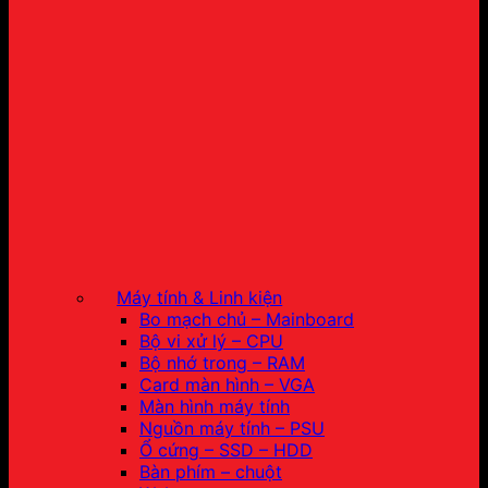
Máy tính & Linh kiện
Bo mạch chủ – Mainboard
Bộ vi xử lý – CPU
Bộ nhớ trong – RAM
Card màn hình – VGA
Màn hình máy tính
Nguồn máy tính – PSU
Ổ cứng – SSD – HDD
Bàn phím – chuột