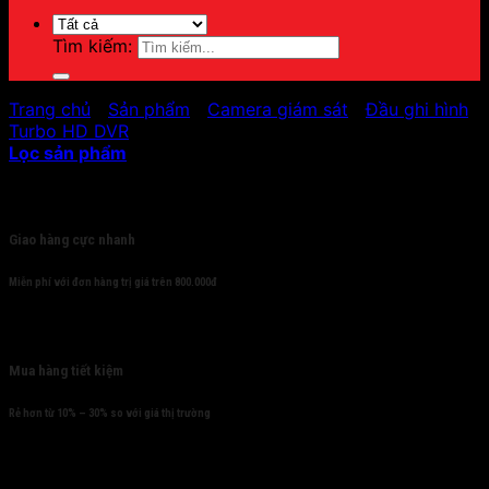
Tìm kiếm:
Trang chủ
/
Sản phẩm
/
Camera giám sát
/
Đầu ghi hình
/
Turbo HD DVR
Lọc sản phẩm
Cam kết
Giao hàng cực nhanh
Miễn phí với đơn hàng trị giá trên 800.000đ
Mua hàng tiết kiệm
Rẻ hơn từ 10% – 30% so với giá thị trường