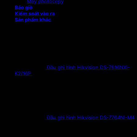
Máy photocopy
Báo giờ
Kiểm soát vào ra
Sản phẩm khác
Sản phẩm khuyến mại
Đầu ghi hình Hikvision DS-7616NXI-
K2/16P
18,500,000
₫
Giá gốc là:
18,500,000 ₫.
9,900,000
₫
Giá hiện tại là:
9,900,000 ₫.
Đầu ghi hình Hikvision DS-7764NI-M4
38,630,000
₫
Giá gốc là:
38,630,000 ₫.
19,900,000
₫
Giá hiện tại là:
19,900,000 ₫.