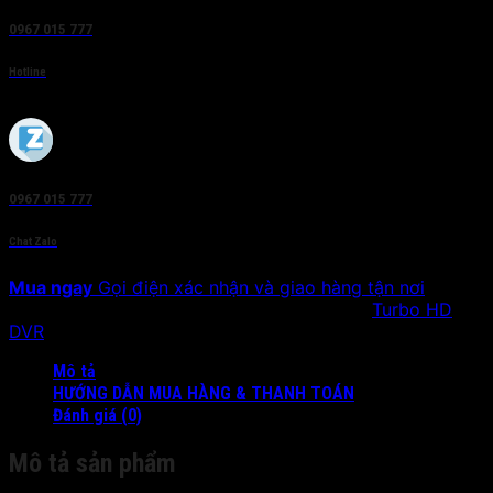
0967 015 777
Hotline
0967 015 777
Chat Zalo
Mua ngay
Gọi điện xác nhận và giao hàng tận nơi
SKU:
DS-7204/08/16HUHI-F2/S
Danh mục:
Turbo HD
DVR
Mô tả
HƯỚNG DẪN MUA HÀNG & THANH TOÁN
Đánh giá (0)
Mô tả sản phẩm