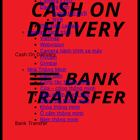
Camera Ezviz
Đầu ghi hình
Turbo HD DVR
NVR
Phụ kiện camera
Camera hành trình
Vietmap
Webvision
Camera hành trình xe máy
Cash On Delivery
Flycam
Gimbal
Nhà Thông Minh
Cảm biến
Công tắc thông minh
Cửa – cổng thông minh
Điều khiển trung tâm
Giám sát thông minh
Khóa thông minh
Ổ cắm thông minh
Rèm thông minh
Bank Transfer