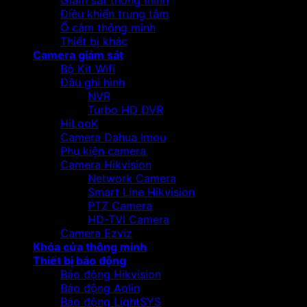
Giám sát thông minh
Điều khiển trung tâm
Ổ cắm thông minh
Thiết bị khác
Camera giám sát
Bộ Kit Wifi
Đầu ghi hình
NVR
Turbo HD DVR
HiLooK
Camera Dahua Imou
Phụ kiện camera
Camera Hikvision
Network Camera
Smart Line Hikvision
PTZ Camera
HD-TVI Camera
Camera Ezviz
Khóa cửa thông minh
Thiết bị báo động
Báo động Hikvision
Báo động Aolin
Báo động LightSYS