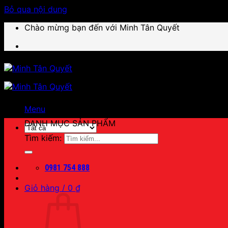
Bỏ qua nội dung
Chào mừng bạn đến với Minh Tân Quyết
Menu
DANH MỤC SẢN PHẨM
Tìm kiếm:
0981 754 888
Giỏ hàng /
0
₫