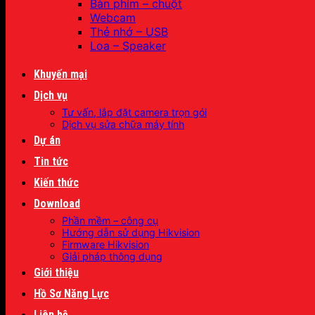
Bàn phím – chuột
Webcam
Thẻ nhớ – USB
Loa – Speaker
Khuyến mại
Dịch vụ
Tư vấn, lắp đặt camera trọn gói
Dịch vụ sửa chữa máy tính
Dự án
Tin tức
Kiến thức
Download
Phần mềm – công cụ
Hướng dẫn sử dụng Hikvision
Firmware Hikvision
Giải pháp thông dụng
Giới thiệu
Hồ Sơ Năng Lực
Liên hệ