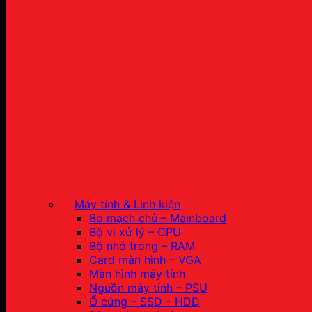
Máy tính & Linh kiện
Bo mạch chủ – Mainboard
Bộ vi xử lý – CPU
Bộ nhớ trong – RAM
Card màn hình – VGA
Màn hình máy tính
Nguồn máy tính – PSU
Ổ cứng – SSD – HDD