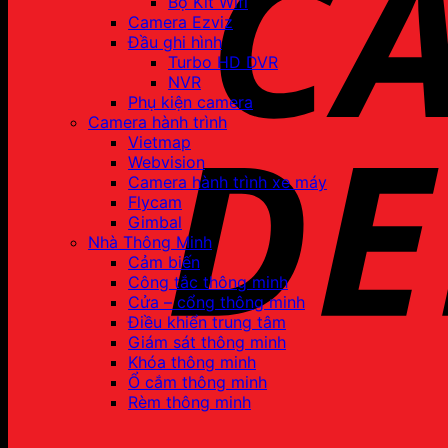
Bộ Kit Wifi
Camera Ezviz
Đầu ghi hình
Turbo HD DVR
NVR
Phụ kiện camera
Camera hành trình
Vietmap
Webvision
Camera hành trình xe máy
Flycam
Gimbal
Nhà Thông Minh
Cảm biến
Công tắc thông minh
Cửa – cổng thông minh
Điều khiển trung tâm
Giám sát thông minh
Khóa thông minh
Ổ cắm thông minh
Rèm thông minh