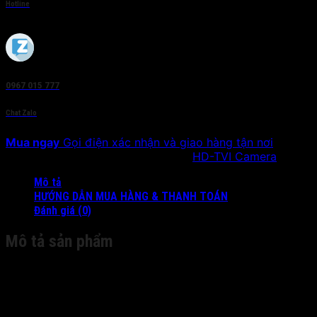
Hotline
0967 015 777
Chat Zalo
Mua ngay
Gọi điện xác nhận và giao hàng tận nơi
SKU:
DS-2CE16F1T-IT5
Danh mục:
HD-TVI Camera
Mô tả
HƯỚNG DẪN MUA HÀNG & THANH TOÁN
Đánh giá (0)
Mô tả sản phẩm
Camera
Image Sensor:
|
3MP CMOS Image Sensor