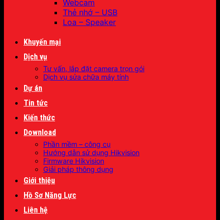
Webcam
Thẻ nhớ – USB
Loa – Speaker
Khuyến mại
Dịch vụ
Tư vấn, lắp đặt camera trọn gói
Dịch vụ sửa chữa máy tính
Dự án
Tin tức
Kiến thức
Download
Phần mềm – công cụ
Hướng dẫn sử dụng Hikvision
Firmware Hikvision
Giải pháp thông dụng
Giới thiệu
Hồ Sơ Năng Lực
Liên hệ