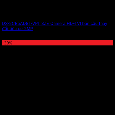
DS-2CE5AD8T-VPIT3ZE Camera HD-TVI bán cầu thay
đổi tiêu cự 2MP
Giá liên hệ
-39%