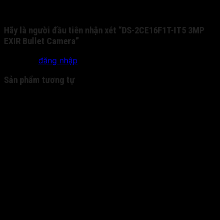
Chưa có đánh giá nào.
Hãy là người đầu tiên nhận xét “DS-2CE16F1T-IT5 3MP
EXIR Bullet Camera”
Bạn phải
đăng nhập
để gửi đánh giá.
Sản phẩm tương tự