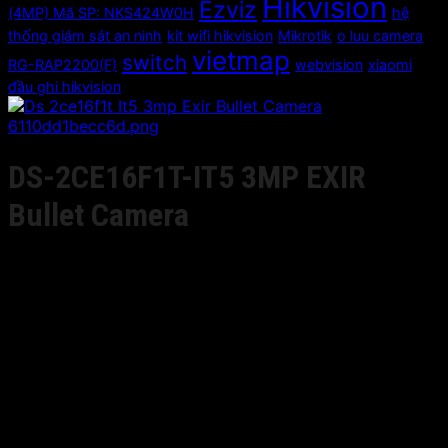
Hikvision
Ezviz
(4MP) Mã SP: NKS424W0H
hệ
thống giám sát an ninh
kit wifi hikvision
Mikrotik
o luu camera
vietmap
switch
RG-RAP2200(F)
webvision
xiaomi
đầu ghi hikvision
DS-2CE16F1T-IT5 3MP EXIR
Bullet Camera
Giá liên hệ
• 3 Megapixel high-performance CMOS
• Analog HD output, up to 3MP resolution
• True Day/Night
• OSD menu, DNR, Smart IR
• EXIR technology, up to 80m IR distance
• IP66 weatherproof
• Up the Coax(HIKVISION-C)