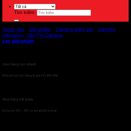
Tìm kiếm:
Trang chủ
/
Sản phẩm
/
Camera giám sát
/
Camera
Hikvision
/
HD-TVI Camera
Lọc sản phẩm
Cam kết
Giao hàng cực nhanh
Miễn phí với đơn hàng trị giá trên 800.000đ
Mua hàng tiết kiệm
Rẻ hơn từ 10% – 30% so với giá thị trường