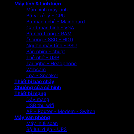
Máy tính & Linh kiện
Màn hình máy tính
Bộ vi xử lý - CPU
Bo mạch chủ - Mainboard
Card màn hình - VGA
Bộ nhớ trong - RAM
Ổ cứng - SSD - HDD
Nguồn máy tính - PSU
Bàn phím - chuột
Thẻ nhớ - USB
Tai nghe - Headphone
Webcam
Loa - Speaker
Thiết bị báo cháy
Chuông cửa có hình
Thiết bị mạng
Dây mạng
USB thu wifi
AP - Router - Modem - Switch
Máy văn phòng
Máy in & scan
Bộ lưu điện - UPS