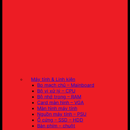
Máy tính & Linh kiện
Bo mạch chủ – Mainboard
Bộ vi xử lý – CPU
Bộ nhớ trong – RAM
Card màn hình – VGA
Màn hình máy tính
Nguồn máy tính – PSU
Ổ cứng – SSD – HDD
Bàn phím – chuột