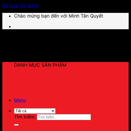
Bỏ qua nội dung
Chào mừng bạn đến với Minh Tân Quyết
DANH MỤC SẢN PHẨM
Menu
Tìm kiếm: