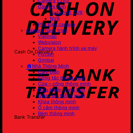
Camera Ezviz
Đầu ghi hình
Turbo HD DVR
NVR
Phụ kiện camera
Camera hành trình
Vietmap
Webvision
Camera hành trình xe máy
Cash On Delivery
Flycam
Gimbal
Nhà Thông Minh
Cảm biến
Công tắc thông minh
Cửa – cổng thông minh
Điều khiển trung tâm
Giám sát thông minh
Khóa thông minh
Ổ cắm thông minh
Rèm thông minh
Bank Transfer