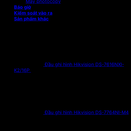
Máy photocopy
Báo giờ
Kiểm soát vào ra
Sản phẩm khác
Sản phẩm khuyến mại
Đầu ghi hình Hikvision DS-7616NXI-
K2/16P
18,500,000
₫
Giá gốc là:
18,500,000 ₫.
9,900,000
₫
Giá hiện tại là:
9,900,000 ₫.
Đầu ghi hình Hikvision DS-7764NI-M4
38,630,000
₫
Giá gốc là:
38,630,000 ₫.
19,900,000
₫
Giá hiện tại là:
19,900,000 ₫.