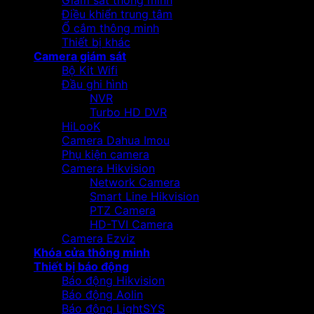
Giám sát thông minh
Điều khiển trung tâm
Ổ cắm thông minh
Thiết bị khác
Camera giám sát
Bộ Kit Wifi
Đầu ghi hình
NVR
Turbo HD DVR
HiLooK
Camera Dahua Imou
Phụ kiện camera
Camera Hikvision
Network Camera
Smart Line Hikvision
PTZ Camera
HD-TVI Camera
Camera Ezviz
Khóa cửa thông minh
Thiết bị báo động
Báo động Hikvision
Báo động Aolin
Báo động LightSYS