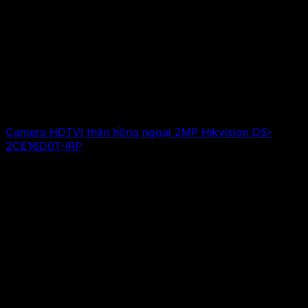
Camera HDTVI thân hồng ngoại 2MP Hikvision DS-
2CE16D0T-IRP
730,000
₫
Giá gốc là: 730,000 ₫.
480,000
₫
Giá hiện tại
là: 480,000 ₫.