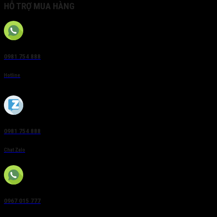
HỖ TRỢ MUA HÀNG
0981 754 888
Hotline
0981 754 888
Chat Zalo
0967 015 777