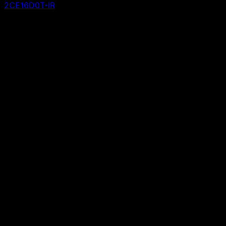
2CE16D0T-IR
870,000
₫
Giá gốc là: 870,000 ₫.
530,000
₫
Giá hiện tại
là: 530,000 ₫.