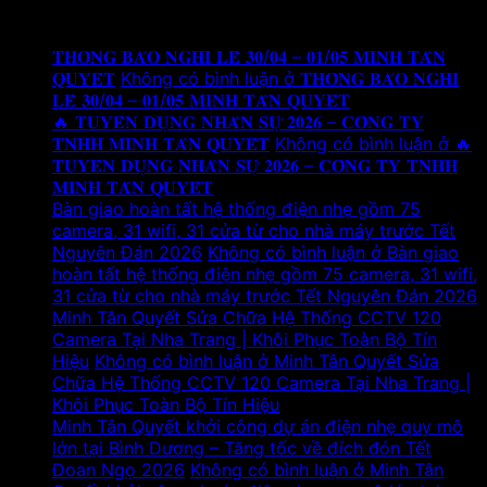
Tin tức mới
𝐓𝐇𝐎̂𝐍𝐆 𝐁𝐀́𝐎 𝐍𝐆𝐇𝐈̉ 𝐋𝐄̂̃ 𝟑𝟎/𝟎𝟒 – 𝟎𝟏/𝟎𝟓 𝐌𝐈𝐍𝐇 𝐓𝐀̂𝐍
𝐐𝐔𝐘𝐄̂́𝐓
Không có bình luận
ở 𝐓𝐇𝐎̂𝐍𝐆 𝐁𝐀́𝐎 𝐍𝐆𝐇𝐈̉
𝐋𝐄̂̃ 𝟑𝟎/𝟎𝟒 – 𝟎𝟏/𝟎𝟓 𝐌𝐈𝐍𝐇 𝐓𝐀̂𝐍 𝐐𝐔𝐘𝐄̂́𝐓
🔥 𝐓𝐔𝐘𝐄̂̉𝐍 𝐃𝐔̣𝐍𝐆 𝐍𝐇𝐀̂𝐍 𝐒𝐔̛̣ 𝟐𝟎𝟐𝟔 – 𝐂𝐎̂𝐍𝐆 𝐓𝐘
𝐓𝐍𝐇𝐇 𝐌𝐈𝐍𝐇 𝐓𝐀̂𝐍 𝐐𝐔𝐘𝐄̂́𝐓
Không có bình luận
ở 🔥
𝐓𝐔𝐘𝐄̂̉𝐍 𝐃𝐔̣𝐍𝐆 𝐍𝐇𝐀̂𝐍 𝐒𝐔̛̣ 𝟐𝟎𝟐𝟔 – 𝐂𝐎̂𝐍𝐆 𝐓𝐘 𝐓𝐍𝐇𝐇
𝐌𝐈𝐍𝐇 𝐓𝐀̂𝐍 𝐐𝐔𝐘𝐄̂́𝐓
Bàn giao hoàn tất hệ thống điện nhẹ gồm 75
camera, 31 wifi, 31 cửa từ cho nhà máy trước Tết
Nguyên Đán 2026
Không có bình luận
ở Bàn giao
hoàn tất hệ thống điện nhẹ gồm 75 camera, 31 wifi,
31 cửa từ cho nhà máy trước Tết Nguyên Đán 2026
Minh Tân Quyết Sửa Chữa Hệ Thống CCTV 120
Camera Tại Nha Trang | Khôi Phục Toàn Bộ Tín
Hiệu
Không có bình luận
ở Minh Tân Quyết Sửa
Chữa Hệ Thống CCTV 120 Camera Tại Nha Trang |
Khôi Phục Toàn Bộ Tín Hiệu
Minh Tân Quyết khởi công dự án điện nhẹ quy mô
lớn tại Bình Dương – Tăng tốc về đích đón Tết
Đoan Ngọ 2026
Không có bình luận
ở Minh Tân