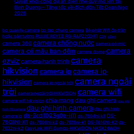
Quyết khởi công dự án điện nhẹ quy mô lớn tại
Bình Dương – Tăng tốc về đích đón Tết Đoan Ngọ
2026
Tags
bo quan ly camera
bo tap chung camera
Bộ phát Wifi ốp trần
hoặc gắn tường RUIJIE REYEE RG-RAP2200(F)
C3N
c3wn
camera chống nước
camera 360
camera có mic
camera
camera có màu ban đêm
camera dome
camera
ezviz
camera hanh trinh
hikvision
camera ip
camera ip
camera ngoài
hikvision
camera ip ngoài trời
trời
camera wifi
camera ngoài trời HIKVISION
chia mạng
dau ghi camera
camera wifi hikvision
dau ghi
dau ghi hinh camera
dau ghi hinh
hinh 16 camera
ds-2cd1023g0e-i(l)
DS-
camera ip
ds-7604ni-k1
7608NI-K1
ds-7608ni-k2
ds-7616ni-k1
DS-7616NI-K2
ds-
7632ni-k2
EasyLink WiFi Combo HIKVISION NKS424W0H