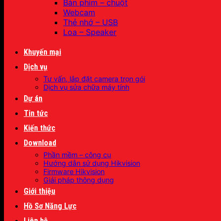
Bàn phím – chuột
Webcam
Thẻ nhớ – USB
Loa – Speaker
Khuyến mại
Dịch vụ
Tư vấn, lắp đặt camera trọn gói
Dịch vụ sửa chữa máy tính
Dự án
Tin tức
Kiến thức
Download
Phần mềm – công cụ
Hướng dẫn sử dụng Hikvision
Firmware Hikvision
Giải pháp thông dụng
Giới thiệu
Hồ Sơ Năng Lực
Liên hệ