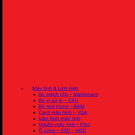
Máy tính & Linh kiện
Bo mạch chủ – Mainboard
Bộ vi xử lý – CPU
Bộ nhớ trong – RAM
Card màn hình – VGA
Màn hình máy tính
Nguồn máy tính – PSU
Ổ cứng – SSD – HDD