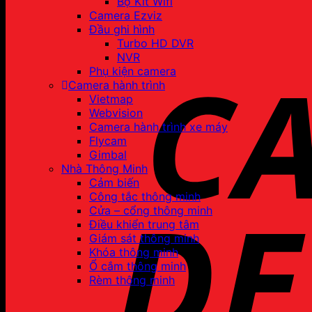
Bộ Kit Wifi
Camera Ezviz
Đầu ghi hình
Turbo HD DVR
NVR
Phụ kiện camera
Camera hành trình
Vietmap
Webvision
Camera hành trình xe máy
Flycam
Gimbal
Nhà Thông Minh
Cảm biến
Công tắc thông minh
Cửa – cổng thông minh
Điều khiển trung tâm
Giám sát thông minh
Khóa thông minh
Ổ cắm thông minh
Rèm thông minh