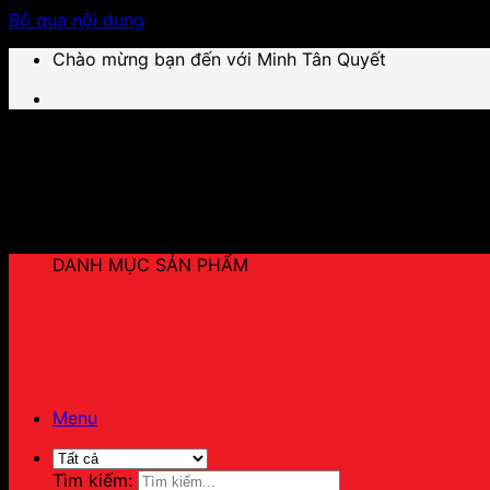
Bỏ qua nội dung
Chào mừng bạn đến với Minh Tân Quyết
DANH MỤC SẢN PHẨM
Menu
Tìm kiếm: