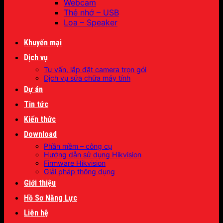
Webcam
Thẻ nhớ – USB
Loa – Speaker
Khuyến mại
Dịch vụ
Tư vấn, lắp đặt camera trọn gói
Dịch vụ sửa chữa máy tính
Dự án
Tin tức
Kiến thức
Download
Phần mềm – công cụ
Hướng dẫn sử dụng Hikvision
Firmware Hikvision
Giải pháp thông dụng
Giới thiệu
Hồ Sơ Năng Lực
Liên hệ