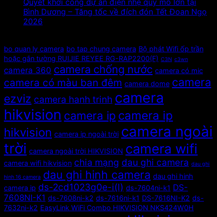
Quyết khởi công dự án điện nhẹ quy mô lớn tại
Bình Dương – Tăng tốc về đích đón Tết Đoan Ngọ
2026
Tags
bo quan ly camera
bo tap chung camera
Bộ phát Wifi ốp trần
hoặc gắn tường RUIJIE REYEE RG-RAP2200(F)
C3N
c3wn
camera chống nước
camera 360
camera có mic
camera
camera có màu ban đêm
camera dome
camera
ezviz
camera hanh trinh
hikvision
camera ip
camera ip
camera ngoài
hikvision
camera ip ngoài trời
trời
camera wifi
camera ngoài trời HIKVISION
chia mạng
dau ghi camera
camera wifi hikvision
dau ghi
dau ghi hinh camera
dau ghi hinh
hinh 16 camera
ds-2cd1023g0e-i(l)
DS-
camera ip
ds-7604ni-k1
7608NI-K1
ds-7608ni-k2
ds-7616ni-k1
DS-7616NI-K2
ds-
7632ni-k2
EasyLink WiFi Combo HIKVISION NKS424W0H