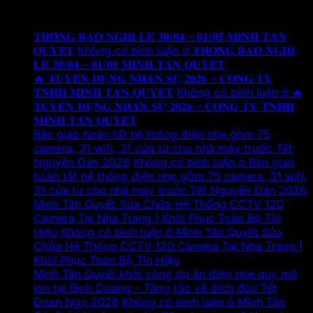
Tin tức mới
𝐓𝐇𝐎̂𝐍𝐆 𝐁𝐀́𝐎 𝐍𝐆𝐇𝐈̉ 𝐋𝐄̂̃ 𝟑𝟎/𝟎𝟒 – 𝟎𝟏/𝟎𝟓 𝐌𝐈𝐍𝐇 𝐓𝐀̂𝐍
𝐐𝐔𝐘𝐄̂́𝐓
Không có bình luận
ở 𝐓𝐇𝐎̂𝐍𝐆 𝐁𝐀́𝐎 𝐍𝐆𝐇𝐈̉
𝐋𝐄̂̃ 𝟑𝟎/𝟎𝟒 – 𝟎𝟏/𝟎𝟓 𝐌𝐈𝐍𝐇 𝐓𝐀̂𝐍 𝐐𝐔𝐘𝐄̂́𝐓
🔥 𝐓𝐔𝐘𝐄̂̉𝐍 𝐃𝐔̣𝐍𝐆 𝐍𝐇𝐀̂𝐍 𝐒𝐔̛̣ 𝟐𝟎𝟐𝟔 – 𝐂𝐎̂𝐍𝐆 𝐓𝐘
𝐓𝐍𝐇𝐇 𝐌𝐈𝐍𝐇 𝐓𝐀̂𝐍 𝐐𝐔𝐘𝐄̂́𝐓
Không có bình luận
ở 🔥
𝐓𝐔𝐘𝐄̂̉𝐍 𝐃𝐔̣𝐍𝐆 𝐍𝐇𝐀̂𝐍 𝐒𝐔̛̣ 𝟐𝟎𝟐𝟔 – 𝐂𝐎̂𝐍𝐆 𝐓𝐘 𝐓𝐍𝐇𝐇
𝐌𝐈𝐍𝐇 𝐓𝐀̂𝐍 𝐐𝐔𝐘𝐄̂́𝐓
Bàn giao hoàn tất hệ thống điện nhẹ gồm 75
camera, 31 wifi, 31 cửa từ cho nhà máy trước Tết
Nguyên Đán 2026
Không có bình luận
ở Bàn giao
hoàn tất hệ thống điện nhẹ gồm 75 camera, 31 wifi,
31 cửa từ cho nhà máy trước Tết Nguyên Đán 2026
Minh Tân Quyết Sửa Chữa Hệ Thống CCTV 120
Camera Tại Nha Trang | Khôi Phục Toàn Bộ Tín
Hiệu
Không có bình luận
ở Minh Tân Quyết Sửa
Chữa Hệ Thống CCTV 120 Camera Tại Nha Trang |
Khôi Phục Toàn Bộ Tín Hiệu
Minh Tân Quyết khởi công dự án điện nhẹ quy mô
lớn tại Bình Dương – Tăng tốc về đích đón Tết
Đoan Ngọ 2026
Không có bình luận
ở Minh Tân