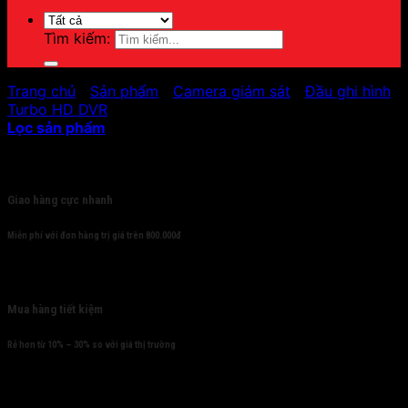
Tìm kiếm:
Trang chủ
/
Sản phẩm
/
Camera giám sát
/
Đầu ghi hình
/
Turbo HD DVR
Lọc sản phẩm
Cam kết
Giao hàng cực nhanh
Miễn phí với đơn hàng trị giá trên 800.000đ
Mua hàng tiết kiệm
Rẻ hơn từ 10% – 30% so với giá thị trường