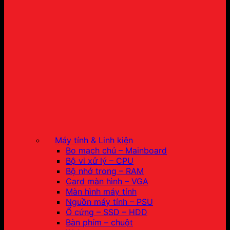
Máy tính & Linh kiện
Bo mạch chủ – Mainboard
Bộ vi xử lý – CPU
Bộ nhớ trong – RAM
Card màn hình – VGA
Màn hình máy tính
Nguồn máy tính – PSU
Ổ cứng – SSD – HDD
Bàn phím – chuột