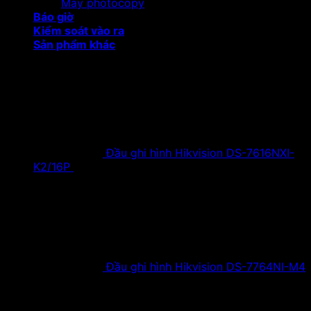
Máy photocopy
Báo giờ
Kiểm soát vào ra
Sản phẩm khác
Sản phẩm khuyến mại
Đầu ghi hình Hikvision DS-7616NXI-
K2/16P
18,500,000
₫
Giá gốc là:
18,500,000 ₫.
9,900,000
₫
Giá hiện tại là:
9,900,000 ₫.
Đầu ghi hình Hikvision DS-7764NI-M4
38,630,000
₫
Giá gốc là:
38,630,000 ₫.
19,900,000
₫
Giá hiện tại là:
19,900,000 ₫.