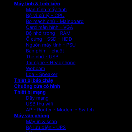
Máy tính & Linh kiện
Màn hình máy tính
Bộ vi xử lý - CPU
Bo mạch chủ - Mainboard
Card màn hình - VGA
Bộ nhớ trong - RAM
Ổ cứng - SSD - HDD
Nguồn máy tính - PSU
Bàn phím - chuột
Thẻ nhớ - USB
Tai nghe - Headphone
Webcam
Loa - Speaker
Thiết bị báo cháy
Chuông cửa có hình
Thiết bị mạng
Dây mạng
USB thu wifi
AP - Router - Modem - Switch
Máy văn phòng
Máy in & scan
Bộ lưu điện - UPS