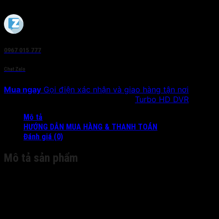
0967 015 777
Chat Zalo
Mua ngay
Gọi điện xác nhận và giao hàng tận nơi
SKU:
DS-7204HQHI-SH
Danh mục:
Turbo HD DVR
Mô tả
HƯỚNG DẪN MUA HÀNG & THANH TOÁN
Đánh giá (0)
Mô tả sản phẩm
Video/Audio Input
Audio Input:
|
4-ch
Video
|
H.264