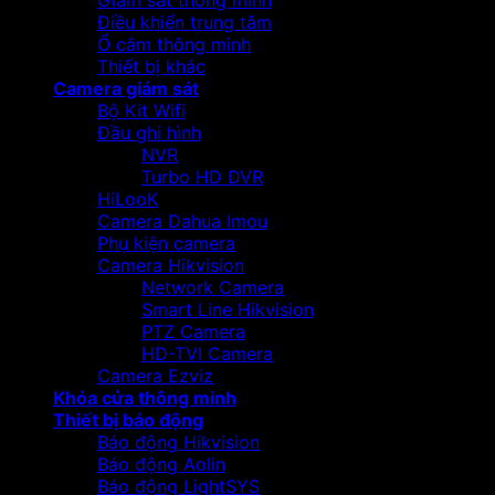
Giám sát thông minh
Điều khiển trung tâm
Ổ cắm thông minh
Thiết bị khác
Camera giám sát
Bộ Kit Wifi
Đầu ghi hình
NVR
Turbo HD DVR
HiLooK
Camera Dahua Imou
Phụ kiện camera
Camera Hikvision
Network Camera
Smart Line Hikvision
PTZ Camera
HD-TVI Camera
Camera Ezviz
Khóa cửa thông minh
Thiết bị báo động
Báo động Hikvision
Báo động Aolin
Báo động LightSYS