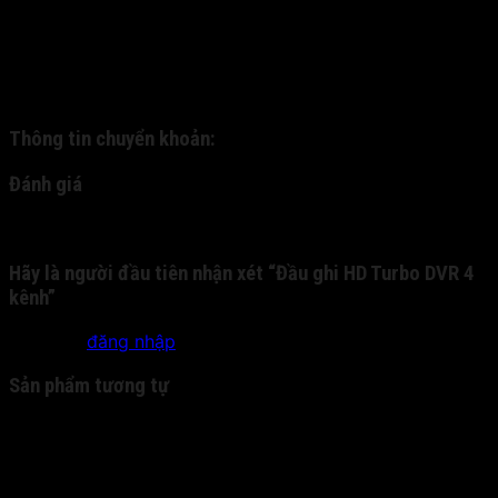
gửi hàng về cho quý khách thông qua dịch vụ ship COD.
Quý khách nhận hàng, kiểm tra hàng và thanh toán trực
tiếp cho nhân viên bưu phát. - 2: Quý khách chuyển
khoản trước cho chúng tôi qua tài khoản nhân hàng, và
chúng tôi sẽ gửi chuyển phát nhanh cho quý khách:
Thông tin chuyển khoản:
Đánh giá
Chưa có đánh giá nào.
Hãy là người đầu tiên nhận xét “Đầu ghi HD Turbo DVR 4
kênh”
Bạn phải
đăng nhập
để gửi đánh giá.
Sản phẩm tương tự