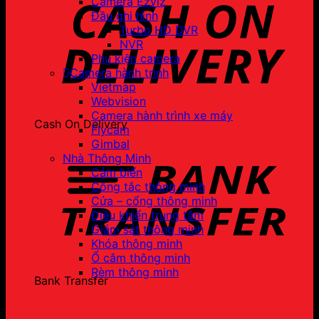
Camera Ezviz
Đầu ghi hình
Turbo HD DVR
NVR
Phụ kiện camera
Camera hành trình
Vietmap
Webvision
Camera hành trình xe máy
Cash On Delivery
Flycam
Gimbal
Nhà Thông Minh
Cảm biến
Công tắc thông minh
Cửa – cổng thông minh
Điều khiển trung tâm
Giám sát thông minh
Khóa thông minh
Ổ cắm thông minh
Rèm thông minh
Bank Transfer