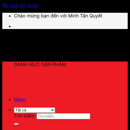
Bỏ qua nội dung
Chào mừng bạn đến với Minh Tân Quyết
DANH MỤC SẢN PHẨM
Menu
Tìm kiếm: