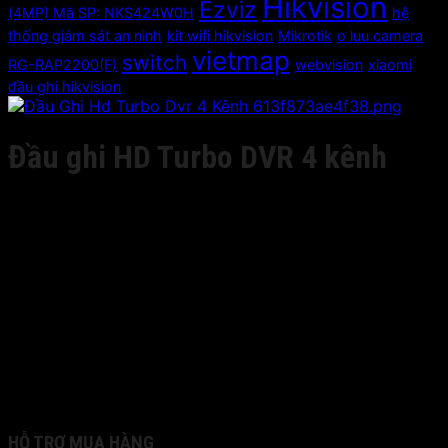
Hikvision
Ezviz
(4MP) Mã SP: NKS424W0H
hệ
thống giám sát an ninh
kit wifi hikvision
Mikrotik
o luu camera
vietmap
switch
RG-RAP2200(F)
webvision
xiaomi
đầu ghi hikvision
Đầu ghi HD Turbo DVR 4 kênh
Giá liên hệ
– Chuẩn nén H.264 & 2 luồng dữ liệu
– Hỗ trợ 3 loại camera HD-TVI/analog/IP
– Hỗ trợ cả camera HD-TVI và analog với adapter
– Độ phân ghi giải thời gian thực full kênh @1080P
– Cổng ra HDMI và VGA độ phân giải 1920×1080P
– Truyền trên cáp đồng trục khoảng cách xa
– Hỗ trợ phát lại 16 kênh
Bảo hành: 24 tháng
Hãng sản xuất: Hikvision
HỖ TRỢ MUA HÀNG