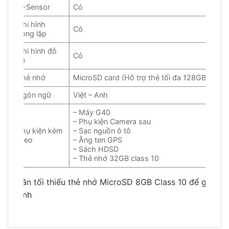
G-Sensor
Có
Ghi hình
Có
vòng lặp
Ghi hình đỗ
Có
xe
Thẻ nhớ
MicroSD card (Hỗ trợ thẻ tối đa 128GB)
Ngôn ngữ
Việt – Anh
– Máy G40
– Phụ kiện Camera sau
Phụ kiện kèm
– Sạc nguồn ô tô
theo
– Ăng ten GPS
– Sách HDSD
– Thẻ nhớ 32GB class 10
Cần tối thiếu thẻ nhớ MicroSD 8GB Class 10 để ghi
hình