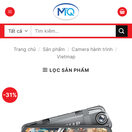
Bỏ
qua
nội
dung
Tìm
kiếm:
Trang chủ
/
Sản phẩm
/
Camera hành trình
/
Vietmap
LỌC SẢN PHẨM
-31%