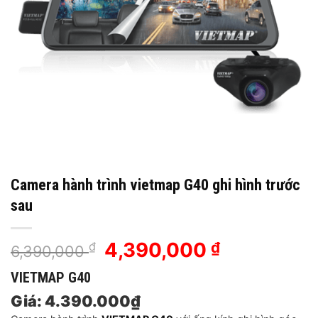
Camera hành trình vietmap G40 ghi hình trước
sau
Giá
4,390,000
Giá
₫
₫
6,390,000
gốc
hiện
VIETMAP G40
là:
tại
6,390,000 ₫.
là:
Giá: 4.390.000₫
4,390,000 