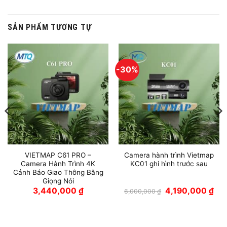
SẢN PHẨM TƯƠNG TỰ
-30%
VIETMAP C61 PRO –
Camera hành trình Vietmap
Camera Hành Trình 4K
KC01 ghi hình trước sau
Cảnh Báo Giao Thông Bằng
Giọng Nói
Giá
Giá
3,440,000
₫
4,190,000
₫
6,000,000
₫
gốc
hiện
là:
tại
6,000,000 ₫.
là:
4,1