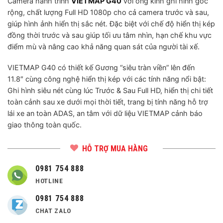
Camera hành trình
VIETMAP G40
với ống kính ghi hình góc
rộng, chất lượng Full HD 1080p cho cả camera trước và sau,
giúp hình ảnh hiển thị sắc nét. Đặc biệt với chế độ hiển thị kép
đồng thời trước và sau giúp tối ưu tâm nhìn, hạn chế khu vực
điểm mù và nâng cao khả năng quan sát của người tài xế.
VIETMAP G40 có thiết kế Gương “siêu tràn viền” lên đến
11.8″ cùng công nghệ hiển thị kép với các tính năng nổi bật:
Ghi hình siêu nét cùng lúc Trước & Sau Full HD, hiển thị chi tiết
toàn cảnh sau xe dưới mọi thời tiết, trang bị tính năng hỗ trợ
lái xe an toàn ADAS, an tâm với dữ liệu VIETMAP cảnh báo
giao thông toàn quốc.
HỖ TRỢ MUA HÀNG
0981 754 888
HOTLINE
0981 754 888
CHAT ZALO