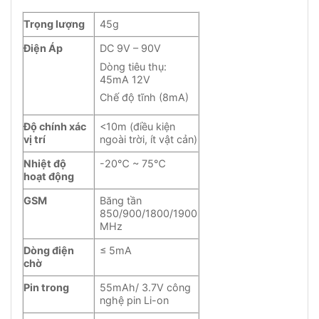
Trọng lượng
45g
Điện Áp
DC 9V – 90V
Dòng tiêu thụ:
45mA 12V
Chế độ tĩnh (8mA)
Độ chính xác
<10m (điều kiện
vị trí
ngoài trời, ít vật cản)
Nhiệt độ
-20℃ ~ 75℃
hoạt động
GSM
Băng tần
850/900/1800/1900
MHz
Dòng điện
≤ 5mA
chờ
Pin trong
55mAh/ 3.7V công
nghệ pin Li-on