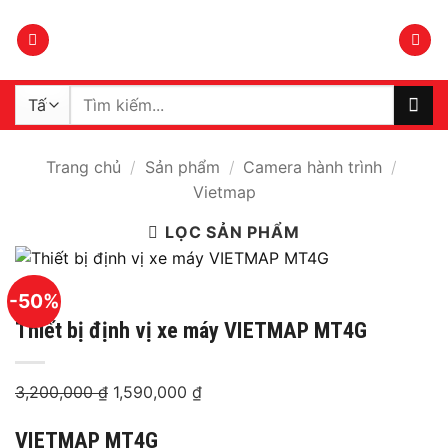
Bỏ
qua
nội
dung
Tìm
kiếm:
Trang chủ
/
Sản phẩm
/
Camera hành trình
/
Vietmap
LỌC SẢN PHẨM
-50%
Thiết bị định vị xe máy VIETMAP MT4G
3,200,000
₫
Giá
1,590,000
₫
Giá
gốc
hiện
VIETMAP MT4G
là:
tại