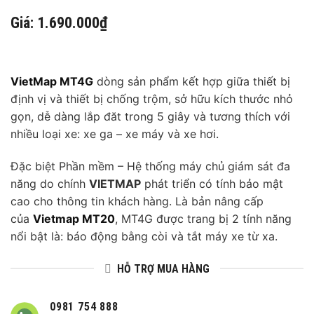
3,200,000 ₫.
là:
Giá: 1.690.000₫
1,590,000 ₫.
VietMap MT4G
dòng sản phẩm kết hợp giữa thiết bị
định vị và thiết bị chống trộm, sở hữu kích thước nhỏ
gọn, dễ dàng lắp đăt trong 5 giây và tương thích với
nhiều loại xe: xe ga – xe máy và xe hơi.
Đặc biệt Phần mềm – Hệ thống máy chủ giám sát đa
năng do chính
VIETMAP
phát triển có tính bảo mật
cao cho thông tin khách hàng. Là bản nâng cấp
của
Vietmap MT20
, MT4G được trang bị 2 tính năng
nổi bật là: báo động bằng còi và tắt máy xe từ xa.
HỖ TRỢ MUA HÀNG
0981 754 888