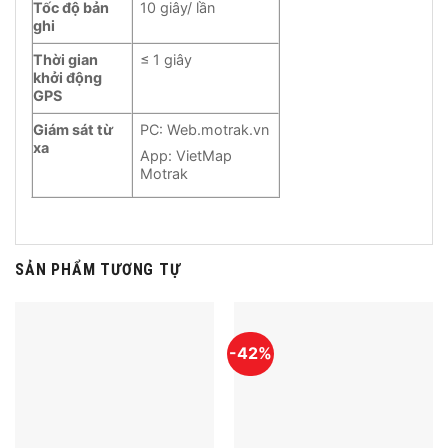
Tốc độ bản
10 giây/ lần
ghi
Thời gian
≤ 1 giây
khởi động
GPS
Giám sát từ
PC: Web.motrak.vn
xa
App: VietMap
Motrak
SẢN PHẨM TƯƠNG TỰ
-42%