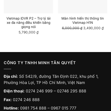
Vietmap iDVR P2 – Trợ lý lái
Màn hình hiển thị thông tin
xe đa năng điều khiển bằng
Vietmap H1N
giọng nói
6,000,000
₫
Giá
3,490,000
₫
Giá
5,790,000
₫
gốc
hiện
là:
tại
6,000,000 ₫.
là:
3,49
CÔNG TY TNHH MINH TÂN QUYẾT
Địa chỉ:
Số 542/9, đường Tân Định 022, khu phố 1,
Phường Hòa Lợi, TP Hồ Chí Minh, Việt Nam
Điện thoại:
0274 246 999 – 02746 295 888
Fax:
0274 246 888
Hotline:
0981 754 888
–
0967 015 777