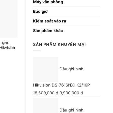
Máy văn phòng
Báo giờ
Kiểm soát vào ra
Sản phẩm khác
-I/NF
DS-2TD2617B-3/PA
DS-2TD1217
SẢN PHẨM KHUYẾN MẠI
Hikvision
Giá liên hệ
Giá liên
Đầu ghi hình
Hikvision DS-7616NXI-K2/16P
18,500,000
₫
Giá
9,900,000
₫
Giá
gốc
hiện
là:
tại
Đầu ghi hình
18,500,000 ₫.
là: