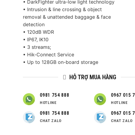
• DarkFighter ultra-low light technology
• Intrusion & line crossing & object
removal & unattended baggage & face
detection
• 120dB WDR
• IP67, IK10
• 3 streams;
• Hik-Connect Service
• Up to 128GB on-board storage
HỖ TRỢ MUA HÀNG
0981 754 888
0967 015 
HOTLINE
HOTLINE
0981 754 888
0967 015 
CHAT ZALO
CHAT ZALO