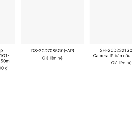
Ip
SH-2CD2321G0
iDS-2CD7085G0(-AP)
1G1-I
Camera IP bán cầu 
Giá liên hệ
m 50m
Giá liên hệ
000
₫
Giá
hiện
tại
00 ₫.
là:
1,192,000 ₫.