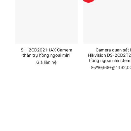
SH-2CD2021-IAX Camera
Camera quan sát 
thân trụ hồng ngoại mini
Hikvision DS-2CD2T2
hồng ngoại nhìn đê
Giá liên hệ
2,710,000
₫
Giá
1,192,
gốc
là:
2,710,0