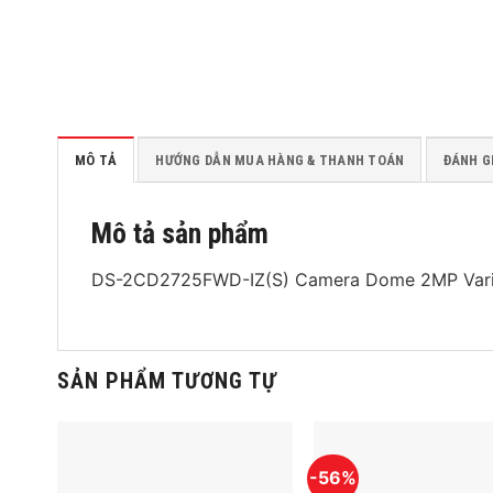
MÔ TẢ
HƯỚNG DẪN MUA HÀNG & THANH TOÁN
ĐÁNH GI
Mô tả sản phẩm
DS-2CD2725FWD-IZ(S) Camera Dome 2MP Vari-
SẢN PHẨM TƯƠNG TỰ
-56%