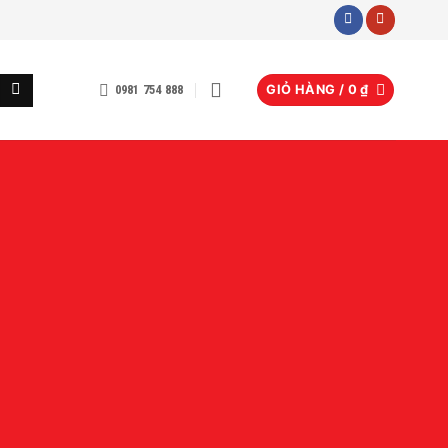
0981 754 888
GIỎ HÀNG /
0
₫