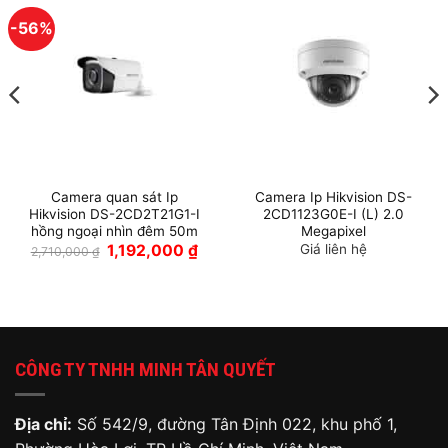
-56%
Camera quan sát Ip
Camera Ip Hikvision DS-
Hikvision DS-2CD2T21G1-I
2CD1123G0E-I (L) 2.0
hồng ngoại nhìn đêm 50m
Megapixel
Giá
Giá
1,192,000
₫
Giá liên hệ
2,710,000
₫
gốc
hiện
là:
tại
2,710,000 ₫.
là:
1,192,000 ₫.
CÔNG TY TNHH MINH TÂN QUYẾT
Địa chỉ:
Số 542/9, đường Tân Định 022, khu phố 1,