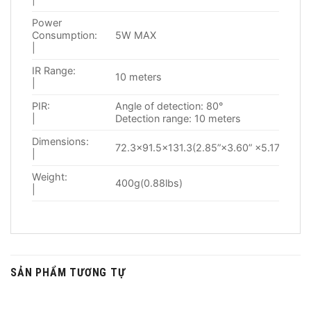
Power
Consumption:
5W MAX
|
IR Range:
10 meters
|
PIR:
Angle of detection: 80°
|
Detection range: 10 meters
Dimensions:
72.3×91.5×131.3(2.85”×3.60” ×5.17”)
|
Weight:
400g(0.88lbs)
|
SẢN PHẨM TƯƠNG TỰ