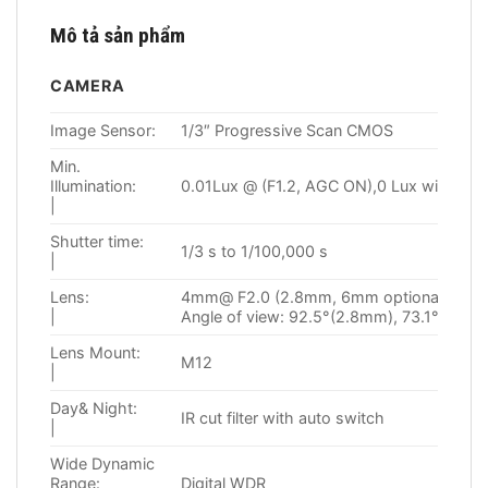
Mô tả sản phẩm
CAMERA
Image Sensor:
1/3″ Progressive Scan CMOS
Min.
Illumination:
0.01Lux @ (F1.2, AGC ON),0 Lux with IR
|
Shutter time:
1/3 s to 1/100,000 s
|
Lens:
4mm@ F2.0 (2.8mm, 6mm optional)
|
Angle of view: 92.5°(2.8mm), 73.1°(4mm
Lens Mount:
M12
|
Day& Night:
IR cut filter with auto switch
|
Wide Dynamic
Range:
Digital WDR