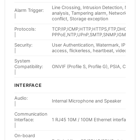
Line Crossing, Intrusion Detection, Motio
Alarm Trigger:
analysis, Tampering alarm, Network disco
|
conflict, Storage exception
Protocols:
TCP/IP,ICMP,HTTP,HTTPS,FTP,DHCP,DNS
|
PPPoE,NTP,UPnP,SMTP,SNMP,IGMP,802.1
Security:
User Authentication, Watermark, IP addre
|
access, flickerless, heartbeat, video mas
System
Compatibility:
ONVIF (Profile S, Profile G), PSIA, CGI, IS
|
INTERFACE
Audio:
Internal Microphone and Speaker
|
Communication
Interface:
1 RJ45 10M / 100M Ethernet interface
|
On-board