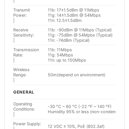
|
Transmit
11b: 17±1.5dBm @ 11Mbps
Power:
11g: 14±1.5dBm @ 54Mbps
|
11n: 12.5±1.5dBm
Receive
11b: -90dBm @ 11Mbps (Typical)
Sensitivity:
11g: -75dBm @ 54Mpbs (Typical)
|
11n: -74dBm (Typical)
Transmission
11b: 11Mbps
Rate:
11g: 54Mbps
|
11n: up to 150Mbps
Wireless
Range:
50m(depend on environment)
|
GENERAL
Operating
-30 °C ~ 60 °C (-22 °F ~ 140 °F)
Conditions:
Humidity 95% or less (non-condensing)
|
Power Supply:
12 VDC ± 10%, PoE (802.3af)
|