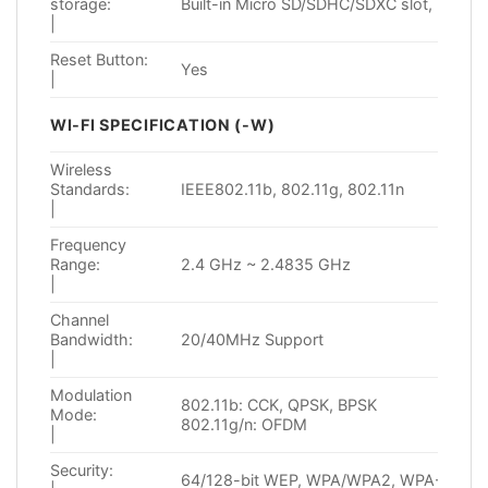
storage:
Built-in Micro SD/SDHC/SDXC slot, up to 
|
Reset Button:
Yes
|
WI-FI SPECIFICATION (-W)
Wireless
Standards:
IEEE802.11b, 802.11g, 802.11n
|
Frequency
Range:
2.4 GHz ~ 2.4835 GHz
|
Channel
Bandwidth:
20/40MHz Support
|
Modulation
802.11b: CCK, QPSK, BPSK
Mode:
802.11g/n: OFDM
|
Security:
64/128-bit WEP, WPA/WPA2, WPA-PSK/