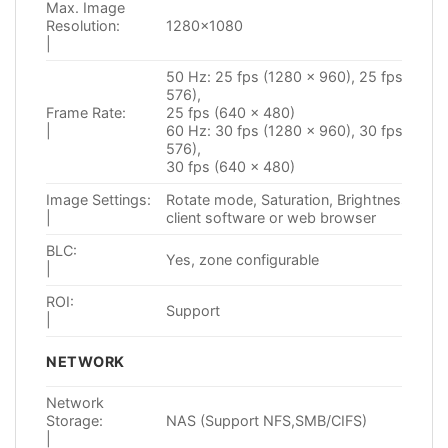
Max. Image
Resolution:
1280×1080
|
50 Hz: 25 fps (1280 × 960), 25 fps (1280
576),
Frame Rate:
25 fps (640 x 480)
|
60 Hz: 30 fps (1280 × 960), 30 fps (1280
576),
30 fps (640 x 480)
Image Settings:
Rotate mode, Saturation, Brightness, Cont
|
client software or web browser
BLC:
Yes, zone configurable
|
ROI:
Support
|
NETWORK
Network
Storage:
NAS (Support NFS,SMB/CIFS)
|