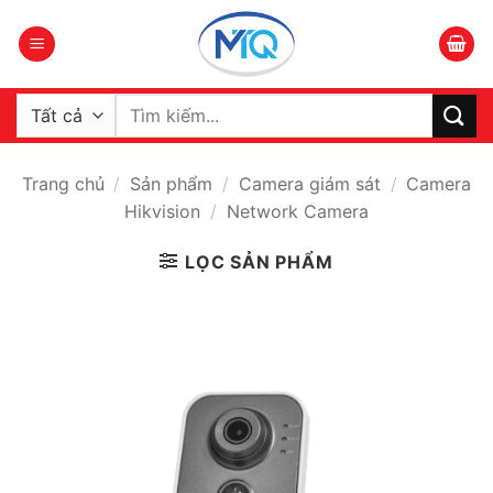
Bỏ
qua
nội
dung
Tìm
kiếm:
Trang chủ
/
Sản phẩm
/
Camera giám sát
/
Camera
Hikvision
/
Network Camera
LỌC SẢN PHẨM