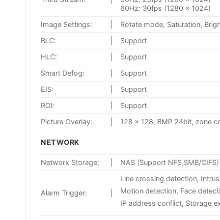
60Hz: 30fps (1280 × 1024)
Image Settings:
|
Rotate mode, Saturation, Brig
BLC:
|
Support
HLC:
|
Support
Smart Defog:
|
Support
EIS:
|
Support
ROI:
|
Support
Picture Overlay:
|
128 × 128, BMP 24bit, zone c
NETWORK
Network Storage:
|
NAS (Support NFS,SMB/CIFS)
Line crossing detection, Intru
Motion detection, Face detect
Alarm Trigger:
|
IP address conflict, Storage e