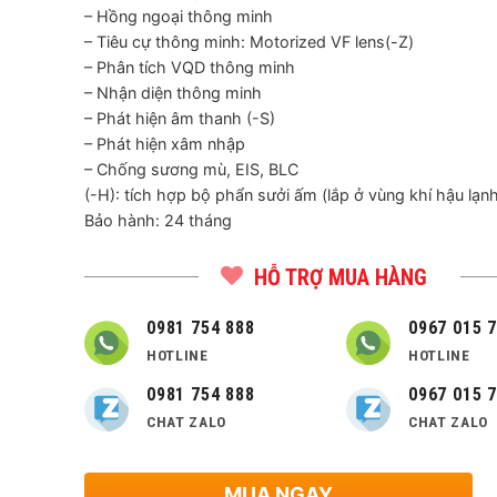
– Hồng ngoại thông minh
– Tiêu cự thông minh: Motorized VF lens(-Z)
– Phân tích VQD thông minh
– Nhận diện thông minh
– Phát hiện âm thanh (-S)
– Phát hiện xâm nhập
– Chống sương mù, EIS, BLC
(-H): tích hợp bộ phẩn sưởi ấm (lắp ở vùng khí hậu lạn
Bảo hành: 24 tháng
HỖ TRỢ MUA HÀNG
0981 754 888
0967 015 
HOTLINE
HOTLINE
0981 754 888
0967 015 
CHAT ZALO
CHAT ZALO
MUA NGAY