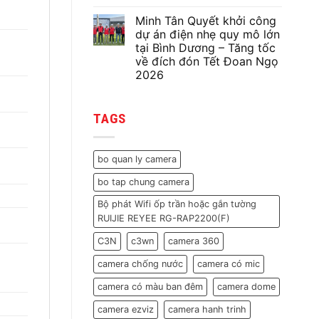
Không
thống
có
điện
Minh Tân Quyết khởi công
bình
nhẹ
luận
dự án điện nhẹ quy mô lớn
gồm
ở
75
tại Bình Dương – Tăng tốc
Minh
camera,
Tân
về đích đón Tết Đoan Ngọ
31
Quyết
wifi,
2026
Sửa
31
Chữa
Không
cửa
Hệ
có
từ
Thống
bình
cho
CCTV
TAGS
luận
nhà
120
ở
máy
Camera
Minh
trước
Tại
Tân
Tết
Nha
Quyết
Nguyên
bo quan ly camera
Trang
khởi
Đán
|
công
2026
Khôi
bo tap chung camera
dự
Phục
án
Toàn
điện
Bộ phát Wifi ốp trần hoặc gắn tường
Bộ
nhẹ
Tín
RUIJIE REYEE RG-RAP2200(F)
quy
Hiệu
mô
lớn
C3N
c3wn
camera 360
tại
Bình
camera chống nước
camera có mic
Dương
–
Tăng
camera có màu ban đêm
camera dome
tốc
về
camera ezviz
camera hanh trinh
đích