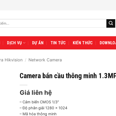
I
DỊCH VỤ
DỰ ÁN
TIN TỨC
KIẾN THỨC
DOWNLO
a Hikvision
/
Network Camera
Camera bán cầu thông minh 1.3M
Giá liên hệ
– Cảm biến CMOS 1/3″
– Độ phân giải 1280 × 1024
– Mã hóa thông minh