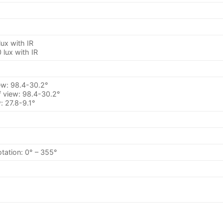
ux with IR
 lux with IR
ew: 98.4-30.2°
f view: 98.4-30.2°
: 27.8-9.1°
Rotation: 0° – 355°