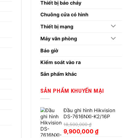
Thiết bị báo cháy
Chuông cửa có hình
Thiết bị mạng
Máy văn phòng
Báo giờ
Kiểm soát vào ra
Sản phẩm khác
SẢN PHẨM KHUYẾN MẠI
Đầu ghi hình Hikvision
DS-7616NXI-K2/16P
18,500,000
₫
Giá
Giá
9,900,000
₫
gốc
hiện