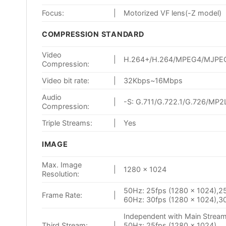
Focus:
|
Motorized VF lens(-Z model)
COMPRESSION STANDARD
Video
|
H.264+/H.264/MPEG4/MJPE
Compression:
Video bit rate:
|
32Kbps~16Mbps
Audio
|
-S: G.711/G.722.1/G.726/MP2
Compression:
Triple Streams:
|
Yes
IMAGE
Max. Image
|
1280 × 1024
Resolution:
50Hz: 25fps (1280 × 1024),25
Frame Rate:
|
60Hz: 30fps (1280 × 1024),30
Independent with Main Stream
Third Stream:
|
50Hz: 25fps (1280 × 1024)