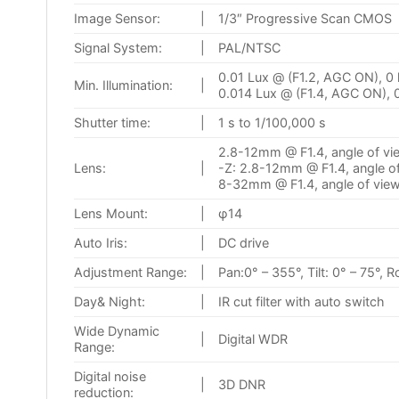
Image Sensor:
|
1/3″ Progressive Scan CMOS
Signal System:
|
PAL/NTSC
0.01 Lux @ (F1.2, AGC ON), 0 l
Min. Illumination:
|
0.014 Lux @ (F1.4, AGC ON), 0
Shutter time:
|
1 s to 1/100,000 s
2.8-12mm @ F1.4, angle of vi
Lens:
|
-Z: 2.8-12mm @ F1.4, angle o
8-32mm @ F1.4, angle of view
Lens Mount:
|
φ14
Auto Iris:
|
DC drive
Adjustment Range:
|
Pan:0° – 355°, Tilt: 0° – 75°, 
Day& Night:
|
IR cut filter with auto switch
Wide Dynamic
|
Digital WDR
Range:
Digital noise
|
3D DNR
reduction: