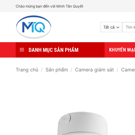
Bỏ
Chào mừng bạn đến với Minh Tân Quyết
qua
nội
Tìm
dung
kiếm:
DANH MỤC SẢN PHẨM
KHUYẾN MẠ
Trang chủ
/
Sản phẩm
/
Camera giám sát
/
Camer