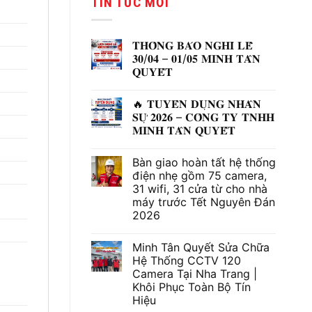
TIN TỨC MỚI
1,350,000 ₫.
là:
790,000
𝐓𝐇𝐎̂𝐍𝐆 𝐁𝐀́𝐎 𝐍𝐆𝐇𝐈̉ 𝐋𝐄̂̃
𝟑𝟎/𝟎𝟒 – 𝟎𝟏/𝟎𝟓 𝐌𝐈𝐍𝐇 𝐓𝐀̂𝐍
𝐐𝐔𝐘𝐄̂́𝐓
Không
có
🔥 𝐓𝐔𝐘𝐄̂̉𝐍 𝐃𝐔̣𝐍𝐆 𝐍𝐇𝐀̂𝐍
bình
luận
𝐒𝐔̛̣ 𝟐𝟎𝟐𝟔 – 𝐂𝐎̂𝐍𝐆 𝐓𝐘 𝐓𝐍𝐇𝐇
ở
𝐌𝐈𝐍𝐇 𝐓𝐀̂𝐍 𝐐𝐔𝐘𝐄̂́𝐓
𝐓𝐇𝐎̂𝐍𝐆
𝐁𝐀́𝐎
Không
𝐍𝐆𝐇𝐈̉
có
𝐋𝐄̂̃
Bàn giao hoàn tất hệ thống
bình
𝟑𝟎/𝟎𝟒
luận
điện nhẹ gồm 75 camera,
–
ở
𝟎𝟏/𝟎𝟓
31 wifi, 31 cửa từ cho nhà
🔥
𝐌𝐈𝐍𝐇
𝐓𝐔𝐘𝐄̂̉𝐍
máy trước Tết Nguyên Đán
𝐓𝐀̂𝐍
𝐃𝐔̣𝐍𝐆
𝐐𝐔𝐘𝐄̂́𝐓
2026
𝐍𝐇𝐀̂𝐍
𝐒𝐔̛̣
Không
𝟐𝟎𝟐𝟔
có
–
Minh Tân Quyết Sửa Chữa
bình
𝐂𝐎̂𝐍𝐆
luận
Hệ Thống CCTV 120
𝐓𝐘
ở
𝐓𝐍𝐇𝐇
Camera Tại Nha Trang |
Bàn
𝐌𝐈𝐍𝐇
giao
Khôi Phục Toàn Bộ Tín
𝐓𝐀̂𝐍
hoàn
𝐐𝐔𝐘𝐄̂́𝐓
Hiệu
tất
hệ