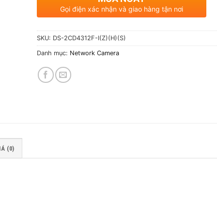
Gọi điện xác nhận và giao hàng tận nơi
SKU:
DS-2CD4312F-I(Z)(H)(S)
Danh mục:
Network Camera
Á (0)