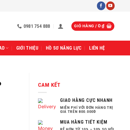
0981 754 888
0
₫
GIỎ HÀNG /
AD
GIỚI THIỆU
HỒ SƠ NĂNG LỰC
LIÊN HỆ
P
CAM KẾT
GIAO HÀNG CỰC NHANH
MIỄN PHÍ VỚI ĐƠN HÀNG TRỊ
GIÁ TRÊN 800.000Đ
MUA HÀNG TIẾT KIỆM
RẺ HƠN TỪ 10% – 30% SO VỚI