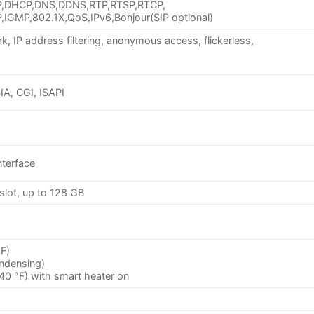
P,DHCP,DNS,DDNS,RTP,RTSP,RTCP,
GMP,802.1X,QoS,IPv6,Bonjour(SIP optional)
, IP address filtering, anonymous access, flickerless,
SIA, CGI, ISAPI
nterface
slot, up to 128 GB
°F)
ndensing)
140 °F) with smart heater on
)