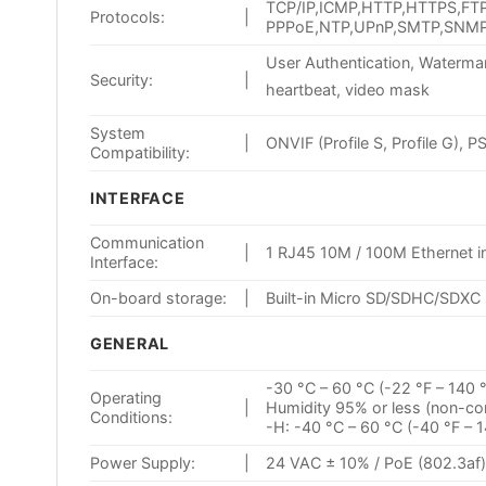
TCP/IP,ICMP,HTTP,HTTPS,FT
Protocols:
|
PPPoE,NTP,UPnP,SMTP,SNMP,I
User Authentication, Watermark
Security:
|
heartbeat, video mask
System
|
ONVIF (Profile S, Profile G), P
Compatibility:
INTERFACE
Communication
|
1 RJ45 10M / 100M Ethernet i
Interface:
On-board storage:
|
Built-in Micro SD/SDHC/SDXC 
GENERAL
-30 °C – 60 °C (-22 °F – 140 
Operating
|
Humidity 95% or less (non-co
Conditions:
-H: -40 °C – 60 °C (-40 °F – 
Power Supply:
|
24 VAC ± 10% / PoE (802.3af