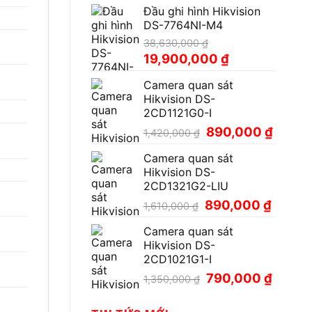
Đầu ghi hình Hikvision
là:
tại
DS-7764NI-M4
18,500,000 ₫.
là:
9,900,000 ₫.
38,630,000
₫
Giá
Giá
19,900,000
₫
gốc
hiện
Camera quan sát
là:
tại
Hikvision DS-
38,630,000 ₫.
là:
2CD1121G0-I
19,900,000 ₫.
Giá
Giá
890,000
₫
1,420,000
₫
gốc
hiện
Camera quan sát
là:
tại
Hikvision DS-
1,420,000 ₫.
là:
2CD1321G2-LIU
890,00
Giá
Giá
890,000
₫
1,610,000
₫
gốc
hiện
Camera quan sát
là:
tại
Hikvision DS-
1,610,000 ₫.
là:
2CD1021G1-I
890,000
Giá
Giá
790,000
₫
1,350,000
₫
gốc
hiện
là:
tại