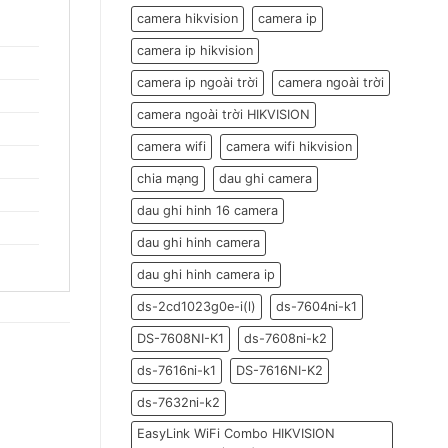
đón
Tết
camera hikvision
camera ip
Đoan
Ngọ
camera ip hikvision
2026
camera ip ngoài trời
camera ngoài trời
camera ngoài trời HIKVISION
camera wifi
camera wifi hikvision
chia mạng
dau ghi camera
dau ghi hinh 16 camera
dau ghi hinh camera
dau ghi hinh camera ip
ds-2cd1023g0e-i(l)
ds-7604ni-k1
DS-7608NI-K1
ds-7608ni-k2
ds-7616ni-k1
DS-7616NI-K2
ds-7632ni-k2
EasyLink WiFi Combo HIKVISION