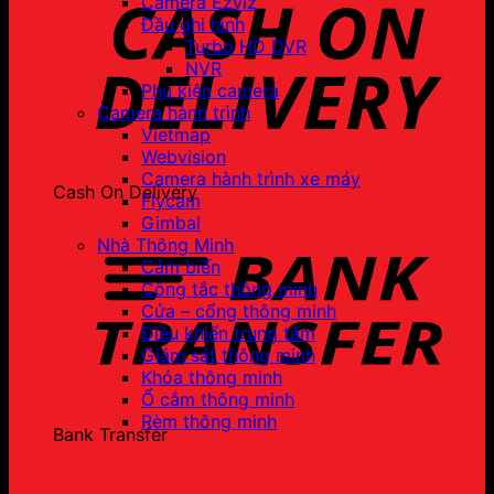
Camera Ezviz
Đầu ghi hình
Turbo HD DVR
NVR
Phụ kiện camera
Camera hành trình
Vietmap
Webvision
Camera hành trình xe máy
Cash On Delivery
Flycam
Gimbal
Nhà Thông Minh
Cảm biến
Công tắc thông minh
Cửa – cổng thông minh
Điều khiển trung tâm
Giám sát thông minh
Khóa thông minh
Ổ cắm thông minh
Rèm thông minh
Bank Transfer