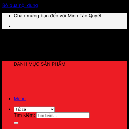
Bỏ qua nội dung
Chào mừng bạn đến với Minh Tân Quyết
DANH MỤC SẢN PHẨM
Menu
Tìm kiếm: