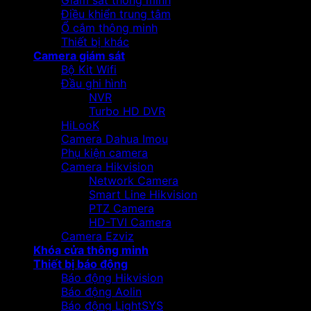
Giám sát thông minh
Điều khiển trung tâm
Ổ cắm thông minh
Thiết bị khác
Camera giám sát
Bộ Kit Wifi
Đầu ghi hình
NVR
Turbo HD DVR
HiLooK
Camera Dahua Imou
Phụ kiện camera
Camera Hikvision
Network Camera
Smart Line Hikvision
PTZ Camera
HD-TVI Camera
Camera Ezviz
Khóa cửa thông minh
Thiết bị báo động
Báo động Hikvision
Báo động Aolin
Báo động LightSYS