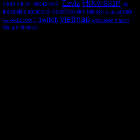
Hikvision
Ezviz
(4MP) Mã SP: NKS424W0H
hệ
thống giám sát an ninh
kit wifi hikvision
Mikrotik
o luu camera
vietmap
switch
RG-RAP2200(F)
webvision
xiaomi
đầu ghi hikvision