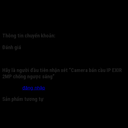
gửi hàng về cho quý khách thông qua dịch vụ ship COD.
Quý khách nhận hàng, kiểm tra hàng và thanh toán trực
tiếp cho nhân viên bưu phát. - 2: Quý khách chuyển
khoản trước cho chúng tôi qua tài khoản nhân hàng, và
chúng tôi sẽ gửi chuyển phát nhanh cho quý khách:
Thông tin chuyển khoản:
Đánh giá
Chưa có đánh giá nào.
Hãy là người đầu tiên nhận xét “Camera bán cầu IP EXIR
2MP chống ngược sáng”
Bạn phải
đăng nhập
để gửi đánh giá.
Sản phẩm tương tự