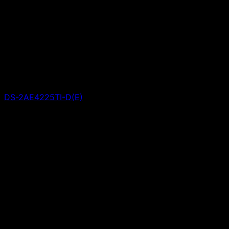
DS-2AE4225TI-D(E)
Giá liên hệ