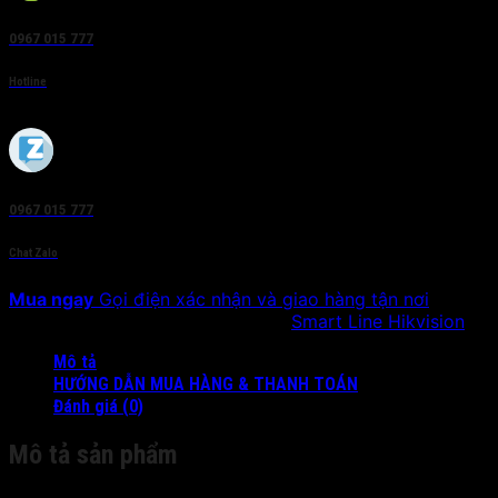
0967 015 777
Hotline
0967 015 777
Chat Zalo
Mua ngay
Gọi điện xác nhận và giao hàng tận nơi
SKU:
HIK-IP6322WD-I
Danh mục:
Smart Line Hikvision
Mô tả
HƯỚNG DẪN MUA HÀNG & THANH TOÁN
Đánh giá (0)
Mô tả sản phẩm