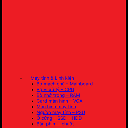
Máy tính & Linh kiện
Bo mạch chủ – Mainboard
Bộ vi xử lý – CPU
Bộ nhớ trong – RAM
Card màn hình – VGA
Màn hình máy tính
Nguồn máy tính – PSU
Ổ cứng – SSD – HDD
Bàn phím – chuột