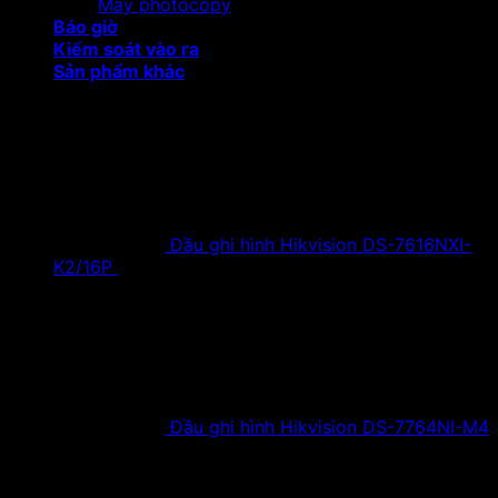
Máy photocopy
Báo giờ
Kiểm soát vào ra
Sản phẩm khác
Sản phẩm khuyến mại
Đầu ghi hình Hikvision DS-7616NXI-
K2/16P
18,500,000
₫
Giá gốc là:
18,500,000 ₫.
9,900,000
₫
Giá hiện tại là:
9,900,000 ₫.
Đầu ghi hình Hikvision DS-7764NI-M4
38,630,000
₫
Giá gốc là:
38,630,000 ₫.
19,900,000
₫
Giá hiện tại là:
19,900,000 ₫.