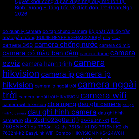
Quyết khởi công dự án điện nhẹ quy mô lớn tại
Bình Dương – Tăng tốc về đích đón Tết Đoan Ngọ
2026
Tags
bo quan ly camera
bo tap chung camera
Bộ phát Wifi ốp trần
hoặc gắn tường RUIJIE REYEE RG-RAP2200(F)
C3N
c3wn
camera chống nước
camera 360
camera có mic
camera
camera có màu ban đêm
camera dome
camera
ezviz
camera hanh trinh
hikvision
camera ip
camera ip
camera ngoài
hikvision
camera ip ngoài trời
trời
camera wifi
camera ngoài trời HIKVISION
chia mạng
dau ghi camera
camera wifi hikvision
dau ghi
dau ghi hinh camera
dau ghi hinh
hinh 16 camera
ds-2cd1023g0e-i(l)
DS-
camera ip
ds-7604ni-k1
7608NI-K1
ds-7608ni-k2
ds-7616ni-k1
DS-7616NI-K2
ds-
7632ni-k2
EasyLink WiFi Combo HIKVISION NKS424W0H