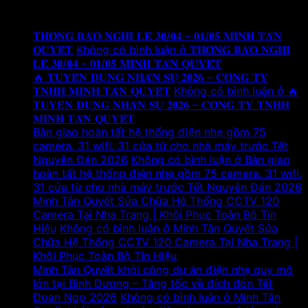
Tin tức mới
𝐓𝐇𝐎̂𝐍𝐆 𝐁𝐀́𝐎 𝐍𝐆𝐇𝐈̉ 𝐋𝐄̂̃ 𝟑𝟎/𝟎𝟒 – 𝟎𝟏/𝟎𝟓 𝐌𝐈𝐍𝐇 𝐓𝐀̂𝐍
𝐐𝐔𝐘𝐄̂́𝐓
Không có bình luận
ở 𝐓𝐇𝐎̂𝐍𝐆 𝐁𝐀́𝐎 𝐍𝐆𝐇𝐈̉
𝐋𝐄̂̃ 𝟑𝟎/𝟎𝟒 – 𝟎𝟏/𝟎𝟓 𝐌𝐈𝐍𝐇 𝐓𝐀̂𝐍 𝐐𝐔𝐘𝐄̂́𝐓
🔥 𝐓𝐔𝐘𝐄̂̉𝐍 𝐃𝐔̣𝐍𝐆 𝐍𝐇𝐀̂𝐍 𝐒𝐔̛̣ 𝟐𝟎𝟐𝟔 – 𝐂𝐎̂𝐍𝐆 𝐓𝐘
𝐓𝐍𝐇𝐇 𝐌𝐈𝐍𝐇 𝐓𝐀̂𝐍 𝐐𝐔𝐘𝐄̂́𝐓
Không có bình luận
ở 🔥
𝐓𝐔𝐘𝐄̂̉𝐍 𝐃𝐔̣𝐍𝐆 𝐍𝐇𝐀̂𝐍 𝐒𝐔̛̣ 𝟐𝟎𝟐𝟔 – 𝐂𝐎̂𝐍𝐆 𝐓𝐘 𝐓𝐍𝐇𝐇
𝐌𝐈𝐍𝐇 𝐓𝐀̂𝐍 𝐐𝐔𝐘𝐄̂́𝐓
Bàn giao hoàn tất hệ thống điện nhẹ gồm 75
camera, 31 wifi, 31 cửa từ cho nhà máy trước Tết
Nguyên Đán 2026
Không có bình luận
ở Bàn giao
hoàn tất hệ thống điện nhẹ gồm 75 camera, 31 wifi,
31 cửa từ cho nhà máy trước Tết Nguyên Đán 2026
Minh Tân Quyết Sửa Chữa Hệ Thống CCTV 120
Camera Tại Nha Trang | Khôi Phục Toàn Bộ Tín
Hiệu
Không có bình luận
ở Minh Tân Quyết Sửa
Chữa Hệ Thống CCTV 120 Camera Tại Nha Trang |
Khôi Phục Toàn Bộ Tín Hiệu
Minh Tân Quyết khởi công dự án điện nhẹ quy mô
lớn tại Bình Dương – Tăng tốc về đích đón Tết
Đoan Ngọ 2026
Không có bình luận
ở Minh Tân