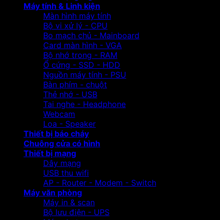
Máy tính & Linh kiện
Màn hình máy tính
Bộ vi xử lý - CPU
Bo mạch chủ - Mainboard
Card màn hình - VGA
Bộ nhớ trong - RAM
Ổ cứng - SSD - HDD
Nguồn máy tính - PSU
Bàn phím - chuột
Thẻ nhớ - USB
Tai nghe - Headphone
Webcam
Loa - Speaker
Thiết bị báo cháy
Chuông cửa có hình
Thiết bị mạng
Dây mạng
USB thu wifi
AP - Router - Modem - Switch
Máy văn phòng
Máy in & scan
Bộ lưu điện - UPS