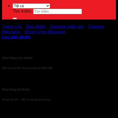
Tìm kiếm:
Trang chủ
/
Sản phẩm
/
Camera giám sát
/
Camera
Hikvision
/
Smart Line Hikvision
Lọc sản phẩm
Cam kết
Giao hàng cực nhanh
Miễn phí với đơn hàng trị giá trên 800.000đ
Mua hàng tiết kiệm
Rẻ hơn từ 10% – 30% so với giá thị trường