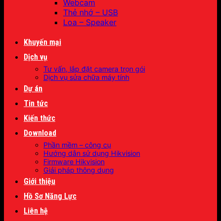
Webcam
Thẻ nhớ – USB
Loa – Speaker
Khuyến mại
Dịch vụ
Tư vấn, lắp đặt camera trọn gói
Dịch vụ sửa chữa máy tính
Dự án
Tin tức
Kiến thức
Download
Phần mềm – công cụ
Hướng dẫn sử dụng Hikvision
Firmware Hikvision
Giải pháp thông dụng
Giới thiệu
Hồ Sơ Năng Lực
Liên hệ