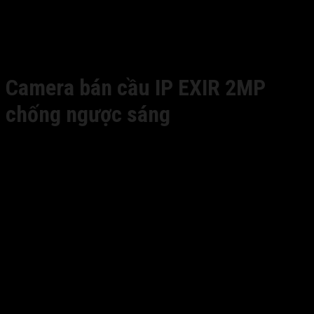
Camera bán cầu IP EXIR 2MP
chống ngược sáng
Giá liên hệ
– Độ phân giải cao 2 Megapixel
– Video Full HD1080p
– Ống kính cố định 2.8 mm/4 mm/6 mm
– 120 db Wide Dynamic Range
– Giảm nhiễu kỹ thuật số 3D
– Tính năng thông minh
– PoE (802.3af)
– Hỗ trợ H.264 +
– LED EXIR Hiệu suất cao
– Tầm xa hồng ngoại 30m