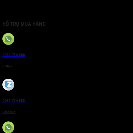
– Tiêu chuẩn IP66
Bảo hành: 24 tháng
Hãng sản xuất: Hikvision
HỖ TRỢ MUA HÀNG
0981 754 888
Hotline
0981 754 888
Chat Zalo