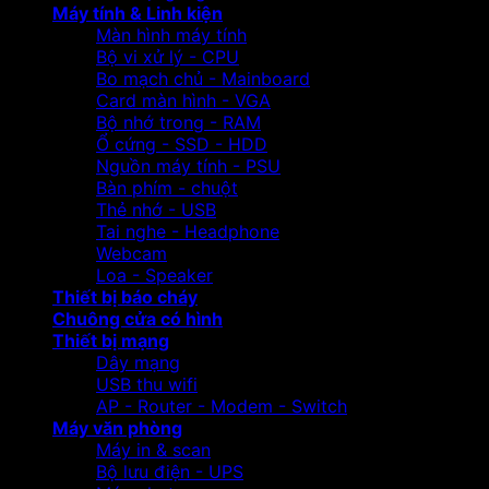
Máy tính & Linh kiện
Màn hình máy tính
Bộ vi xử lý - CPU
Bo mạch chủ - Mainboard
Card màn hình - VGA
Bộ nhớ trong - RAM
Ổ cứng - SSD - HDD
Nguồn máy tính - PSU
Bàn phím - chuột
Thẻ nhớ - USB
Tai nghe - Headphone
Webcam
Loa - Speaker
Thiết bị báo cháy
Chuông cửa có hình
Thiết bị mạng
Dây mạng
USB thu wifi
AP - Router - Modem - Switch
Máy văn phòng
Máy in & scan
Bộ lưu điện - UPS