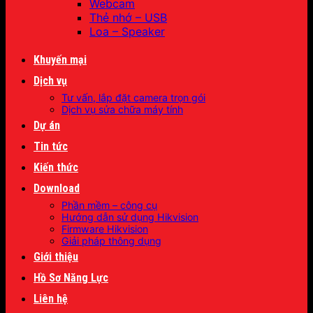
Webcam
Thẻ nhớ – USB
Loa – Speaker
Khuyến mại
Dịch vụ
Tư vấn, lắp đặt camera trọn gói
Dịch vụ sửa chữa máy tính
Dự án
Tin tức
Kiến thức
Download
Phần mềm – công cụ
Hướng dẫn sử dụng Hikvision
Firmware Hikvision
Giải pháp thông dụng
Giới thiệu
Hồ Sơ Năng Lực
Liên hệ