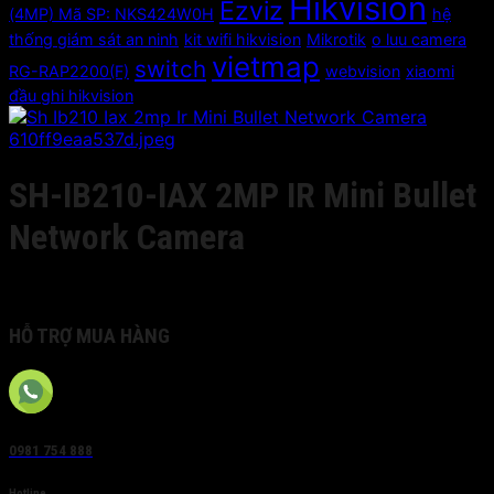
Hikvision
Ezviz
(4MP) Mã SP: NKS424W0H
hệ
thống giám sát an ninh
kit wifi hikvision
Mikrotik
o luu camera
vietmap
switch
RG-RAP2200(F)
webvision
xiaomi
đầu ghi hikvision
SH-IB210-IAX 2MP IR Mini Bullet
Network Camera
Giá liên hệ
HỖ TRỢ MUA HÀNG
0981 754 888
Hotline