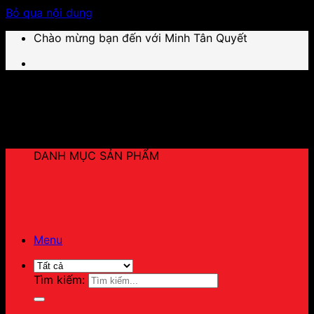
Bỏ qua nội dung
Chào mừng bạn đến với Minh Tân Quyết
DANH MỤC SẢN PHẨM
Menu
Tìm kiếm: