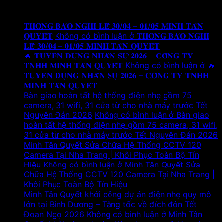
Tin tức mới
𝐓𝐇𝐎̂𝐍𝐆 𝐁𝐀́𝐎 𝐍𝐆𝐇𝐈̉ 𝐋𝐄̂̃ 𝟑𝟎/𝟎𝟒 – 𝟎𝟏/𝟎𝟓 𝐌𝐈𝐍𝐇 𝐓𝐀̂𝐍
𝐐𝐔𝐘𝐄̂́𝐓
Không có bình luận
ở 𝐓𝐇𝐎̂𝐍𝐆 𝐁𝐀́𝐎 𝐍𝐆𝐇𝐈̉
𝐋𝐄̂̃ 𝟑𝟎/𝟎𝟒 – 𝟎𝟏/𝟎𝟓 𝐌𝐈𝐍𝐇 𝐓𝐀̂𝐍 𝐐𝐔𝐘𝐄̂́𝐓
🔥 𝐓𝐔𝐘𝐄̂̉𝐍 𝐃𝐔̣𝐍𝐆 𝐍𝐇𝐀̂𝐍 𝐒𝐔̛̣ 𝟐𝟎𝟐𝟔 – 𝐂𝐎̂𝐍𝐆 𝐓𝐘
𝐓𝐍𝐇𝐇 𝐌𝐈𝐍𝐇 𝐓𝐀̂𝐍 𝐐𝐔𝐘𝐄̂́𝐓
Không có bình luận
ở 🔥
𝐓𝐔𝐘𝐄̂̉𝐍 𝐃𝐔̣𝐍𝐆 𝐍𝐇𝐀̂𝐍 𝐒𝐔̛̣ 𝟐𝟎𝟐𝟔 – 𝐂𝐎̂𝐍𝐆 𝐓𝐘 𝐓𝐍𝐇𝐇
𝐌𝐈𝐍𝐇 𝐓𝐀̂𝐍 𝐐𝐔𝐘𝐄̂́𝐓
Bàn giao hoàn tất hệ thống điện nhẹ gồm 75
camera, 31 wifi, 31 cửa từ cho nhà máy trước Tết
Nguyên Đán 2026
Không có bình luận
ở Bàn giao
hoàn tất hệ thống điện nhẹ gồm 75 camera, 31 wifi,
31 cửa từ cho nhà máy trước Tết Nguyên Đán 2026
Minh Tân Quyết Sửa Chữa Hệ Thống CCTV 120
Camera Tại Nha Trang | Khôi Phục Toàn Bộ Tín
Hiệu
Không có bình luận
ở Minh Tân Quyết Sửa
Chữa Hệ Thống CCTV 120 Camera Tại Nha Trang |
Khôi Phục Toàn Bộ Tín Hiệu
Minh Tân Quyết khởi công dự án điện nhẹ quy mô
lớn tại Bình Dương – Tăng tốc về đích đón Tết
Đoan Ngọ 2026
Không có bình luận
ở Minh Tân