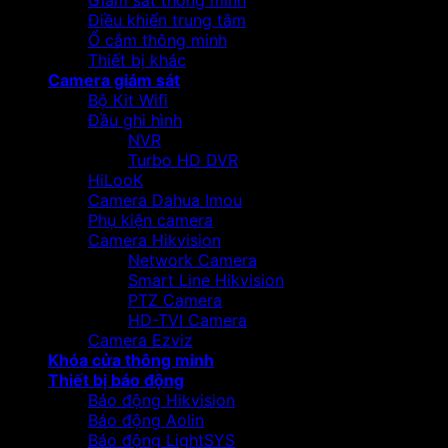
Giám sát thông minh
Điều khiển trung tâm
Ổ cắm thông minh
Thiết bị khác
Camera giám sát
Bộ Kit Wifi
Đầu ghi hình
NVR
Turbo HD DVR
HiLooK
Camera Dahua Imou
Phụ kiện camera
Camera Hikvision
Network Camera
Smart Line Hikvision
PTZ Camera
HD-TVI Camera
Camera Ezviz
Khóa cửa thông minh
Thiết bị báo động
Báo động Hikvision
Báo động Aolin
Báo động LightSYS