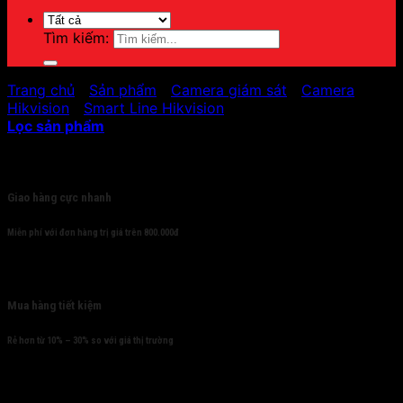
Tìm kiếm:
Trang chủ
/
Sản phẩm
/
Camera giám sát
/
Camera
Hikvision
/
Smart Line Hikvision
Lọc sản phẩm
Cam kết
Giao hàng cực nhanh
Miễn phí với đơn hàng trị giá trên 800.000đ
Mua hàng tiết kiệm
Rẻ hơn từ 10% – 30% so với giá thị trường