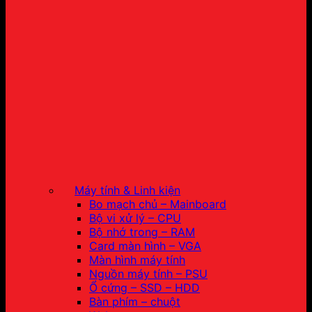
Máy tính & Linh kiện
Bo mạch chủ – Mainboard
Bộ vi xử lý – CPU
Bộ nhớ trong – RAM
Card màn hình – VGA
Màn hình máy tính
Nguồn máy tính – PSU
Ổ cứng – SSD – HDD
Bàn phím – chuột