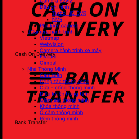
Camera Ezviz
Đầu ghi hình
Turbo HD DVR
NVR
Phụ kiện camera
Camera hành trình
Vietmap
Webvision
Camera hành trình xe máy
Cash On Delivery
Flycam
Gimbal
Nhà Thông Minh
Cảm biến
Công tắc thông minh
Cửa – cổng thông minh
Điều khiển trung tâm
Giám sát thông minh
Khóa thông minh
Ổ cắm thông minh
Rèm thông minh
Bank Transfer