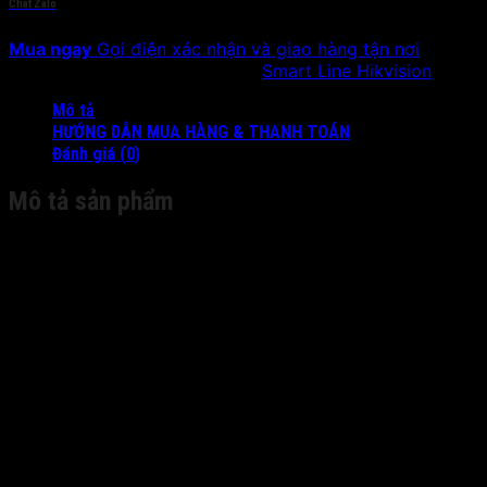
Chat Zalo
Mua ngay
Gọi điện xác nhận và giao hàng tận nơi
SKU:
SH-IB210-IAX
Danh mục:
Smart Line Hikvision
Mô tả
HƯỚNG DẪN MUA HÀNG & THANH TOÁN
Đánh giá (0)
Mô tả sản phẩm
Specifications
Camera
Image Sensor
1/2.8″ Progressive Scan CMOS
Color: 0.01 Lux @ (F1.2, AGC ON),
Min. Illumination
0.028 Lux @ (F2.0, AGC ON), 0 Lux
with IR
Shutter Speed
1/3 s to 1/100,000 s
Slow Shutter
Yes
Auto-Iris
No
Day & Night
IR Cut Filter