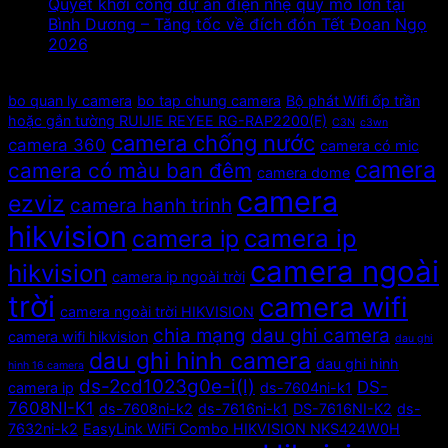
Quyết khởi công dự án điện nhẹ quy mô lớn tại
Bình Dương – Tăng tốc về đích đón Tết Đoan Ngọ
2026
Tags
bo quan ly camera
bo tap chung camera
Bộ phát Wifi ốp trần
hoặc gắn tường RUIJIE REYEE RG-RAP2200(F)
C3N
c3wn
camera chống nước
camera 360
camera có mic
camera
camera có màu ban đêm
camera dome
camera
ezviz
camera hanh trinh
hikvision
camera ip
camera ip
camera ngoài
hikvision
camera ip ngoài trời
trời
camera wifi
camera ngoài trời HIKVISION
chia mạng
dau ghi camera
camera wifi hikvision
dau ghi
dau ghi hinh camera
dau ghi hinh
hinh 16 camera
ds-2cd1023g0e-i(l)
DS-
camera ip
ds-7604ni-k1
7608NI-K1
ds-7608ni-k2
ds-7616ni-k1
DS-7616NI-K2
ds-
7632ni-k2
EasyLink WiFi Combo HIKVISION NKS424W0H