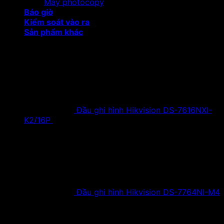
Máy photocopy
Báo giờ
Kiểm soát vào ra
Sản phẩm khác
Sản phẩm khuyến mại
Đầu ghi hình Hikvision DS-7616NXI-
K2/16P
18,500,000
₫
Giá gốc là:
18,500,000 ₫.
9,900,000
₫
Giá hiện tại là:
9,900,000 ₫.
Đầu ghi hình Hikvision DS-7764NI-M4
38,630,000
₫
Giá gốc là:
38,630,000 ₫.
19,900,000
₫
Giá hiện tại là:
19,900,000 ₫.