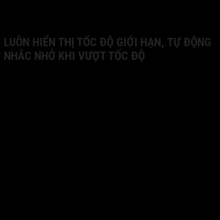
Lắp đặt đơn giản, đa dạng vị trí
LUÔN HIỂN THỊ TỐC ĐỘ GIỚI HẠN, TỰ ĐỘNG
NHẮC NHỞ KHI VƯỢT TỐC ĐỘ
VIETMAP SpeedMap M1
dòng camera hành trình
VIETMAP đầu tiên và duy nhất trên thị trường trang bị
tính năng luôn hiển thị tốc độ giới hạn của tuyến đường
di chuyển khi lái xe, đồng thời
cảnh báo bằng hình ản
h
&
giọng nói khi tốc độ di chuyển cao hơn tốc độ cho
phép
.