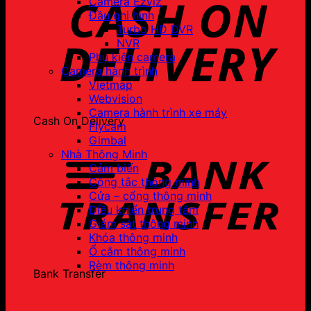
Camera Ezviz
Đầu ghi hình
Turbo HD DVR
NVR
Phụ kiện camera
Camera hành trình
Vietmap
Webvision
Camera hành trình xe máy
Cash On Delivery
Flycam
Gimbal
Nhà Thông Minh
Cảm biến
Công tắc thông minh
Cửa – cổng thông minh
Điều khiển trung tâm
Giám sát thông minh
Khóa thông minh
Ổ cắm thông minh
Rèm thông minh
Bank Transfer