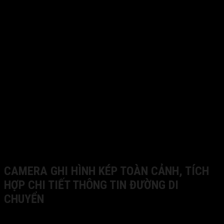
CAMERA GHI HÌNH KÉP TOÀN CẢNH, TÍCH
HỢP CHI TIẾT THÔNG TIN ĐƯỜNG DI
CHUYỂN
SpeedMap M1 sở hữu thiết kế mới hiện đại vừa ghi hình,