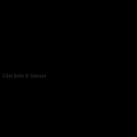
Cảm biến G-Sensor
Bảo vệ video khi có va chạm