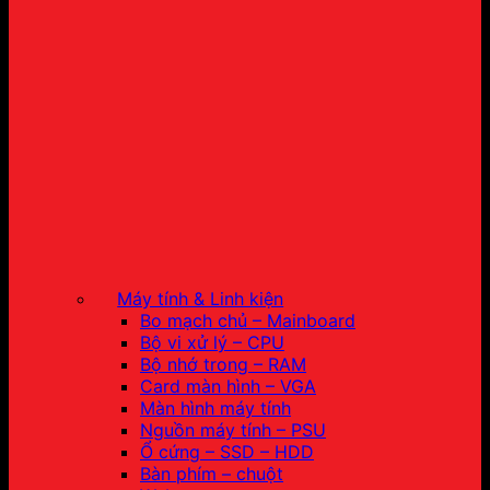
Máy tính & Linh kiện
Bo mạch chủ – Mainboard
Bộ vi xử lý – CPU
Bộ nhớ trong – RAM
Card màn hình – VGA
Màn hình máy tính
Nguồn máy tính – PSU
Ổ cứng – SSD – HDD
Bàn phím – chuột