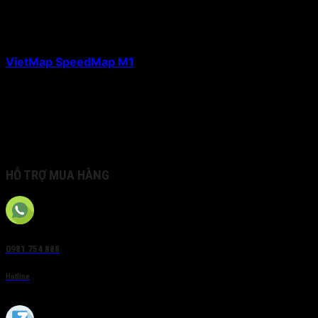
tốc độ giới hạn. Ngoài ra trong video ghi hình tích hợp
chi tiết thông tin tuyến đường di chuyển bao gồm Tên
Đường, Quận, Thành Phố và tốc độ giới hạn.
VietMap SpeedMap M1
còn sở hữu thiết kế mới hiện đại
vừa ghi hình, vừa đảm bảo tính thanh lịch, sang trọng
của nội thất xe. Camera hành trình SpeedMap M1 với
camera trước độ phân giải SUPER HD 2K kết hợp cùng
camera sau Full HD 1080p ghi lại chi tiết toàn bộ hành
trình trước & sau xe cùng với thông tin chi tiết tuyến
đường di chuyển.
HỖ TRỢ MUA HÀNG
0981 754 888
Hotline