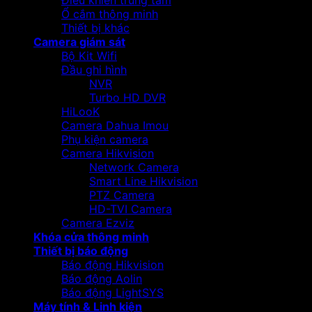
Điều khiển trung tâm
Ổ cắm thông minh
Thiết bị khác
Camera giám sát
Bộ Kit Wifi
Đầu ghi hình
NVR
Turbo HD DVR
HiLooK
Camera Dahua Imou
Phụ kiện camera
Camera Hikvision
Network Camera
Smart Line Hikvision
PTZ Camera
HD-TVI Camera
Camera Ezviz
Khóa cửa thông minh
Thiết bị báo động
Báo động Hikvision
Báo động Aolin
Báo động LightSYS
Máy tính & Linh kiện