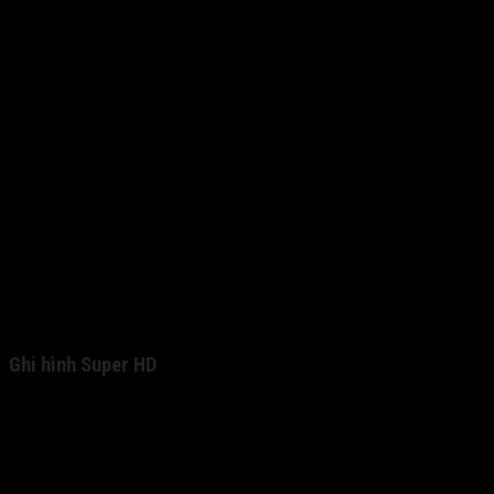
Ghi hình Super HD
Độ phân giải 2K, chất lượng hình ảnh ấn tượng