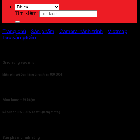
Tìm kiếm:
Trang chủ
/
Sản phẩm
/
Camera hành trình
/
Vietmap
Lọc sản phẩm
Cam kết
Giao hàng cực nhanh
Miễn phí với đơn hàng trị giá trên 800.000đ
Mua hàng tiết kiệm
Rẻ hơn từ 10% – 30% so với giá thị trường
Sản phẩm chính hãng