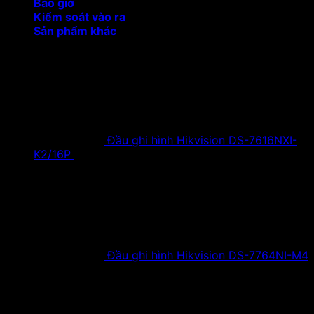
Báo giờ
Kiểm soát vào ra
Sản phẩm khác
Sản phẩm khuyến mại
Đầu ghi hình Hikvision DS-7616NXI-
K2/16P
18,500,000
₫
Giá gốc là:
18,500,000 ₫.
9,900,000
₫
Giá hiện tại là:
9,900,000 ₫.
Đầu ghi hình Hikvision DS-7764NI-M4
38,630,000
₫
Giá gốc là:
38,630,000 ₫.
19,900,000
₫
Giá hiện tại là:
19,900,000 ₫.