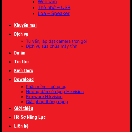
Webcam
Thẻ nhớ – USB
Loa – Speaker
Khuyến mại
Dịch vụ
Tư vấn, lắp đặt camera trọn gói
Dịch vụ sửa chữa máy tính
Dự án
Tin tức
Kiến thức
Download
Phần mềm – công cụ
Hướng dẫn sử dụng Hikvision
Firmware Hikvision
Giải pháp thông dụng
Giới thiệu
Hồ Sơ Năng Lực
Liên hệ