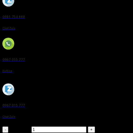
0981 754 888
Chat Zalo
0967 015 777
Hotline
0967 015 777
Chat Zalo
Số lượng