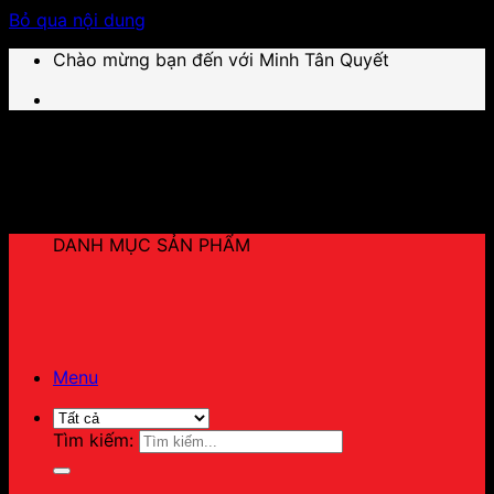
Bỏ qua nội dung
Chào mừng bạn đến với Minh Tân Quyết
DANH MỤC SẢN PHẨM
Menu
Tìm kiếm: