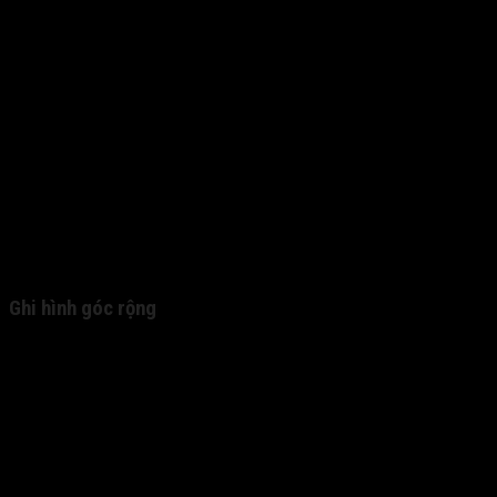
Ghi hình góc rộng
Toàn cảnh xe di chuyển