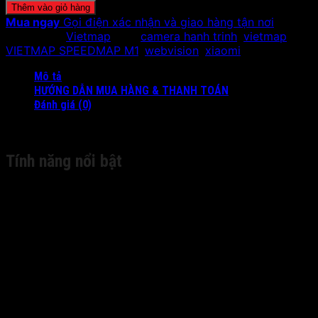
Thêm vào giỏ hàng
Mua ngay
Gọi điện xác nhận và giao hàng tận nơi
Danh mục:
Vietmap
Thẻ:
camera hanh trinh
,
vietmap
,
VIETMAP SPEEDMAP M1
,
webvision
,
xiaomi
Mô tả
HƯỚNG DẪN MUA HÀNG & THANH TOÁN
Đánh giá (0)
Tính năng nổi bật