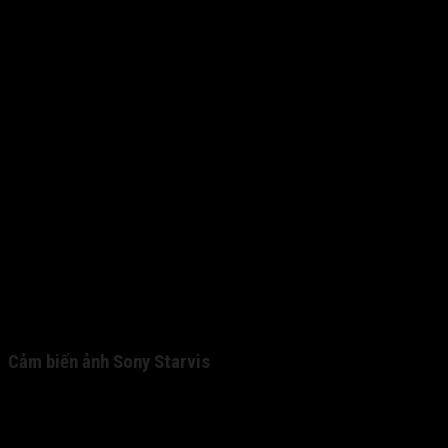
Cảm biến ảnh Sony Starvis
Cảm biến hình ảnh cao cấp Rõ nét Ngày & Đêm