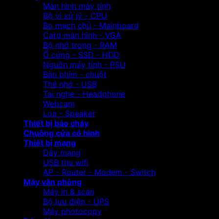
Màn hình máy tính
Bộ vi xử lý - CPU
Bo mạch chủ - Mainboard
Card màn hình - VGA
Bộ nhớ trong - RAM
Ổ cứng - SSD - HDD
Nguồn máy tính - PSU
Bàn phím - chuột
Thẻ nhớ - USB
Tai nghe - Headphone
Webcam
Loa - Speaker
Thiết bị báo cháy
Chuông cửa có hình
Thiết bị mạng
Dây mạng
USB thu wifi
AP - Router - Modem - Switch
Máy văn phòng
Máy in & scan
Bộ lưu điện - UPS
Máy photocopy