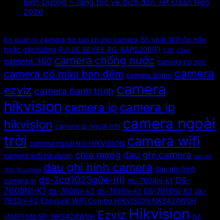
Bình Dương – Tăng tốc về đích đón Tết Đoan Ngọ
2026
Tags
bo quan ly camera
bo tap chung camera
Bộ phát Wifi ốp trần
hoặc gắn tường RUIJIE REYEE RG-RAP2200(F)
C3N
c3wn
camera chống nước
camera 360
camera có mic
camera
camera có màu ban đêm
camera dome
camera
ezviz
camera hanh trinh
hikvision
camera ip
camera ip
camera ngoài
hikvision
camera ip ngoài trời
trời
camera wifi
camera ngoài trời HIKVISION
chia mạng
dau ghi camera
camera wifi hikvision
dau ghi
dau ghi hinh camera
dau ghi hinh
hinh 16 camera
ds-2cd1023g0e-i(l)
DS-
camera ip
ds-7604ni-k1
7608NI-K1
ds-7608ni-k2
ds-7616ni-k1
DS-7616NI-K2
ds-
7632ni-k2
EasyLink WiFi Combo HIKVISION NKS424W0H
Hikvision
Ezviz
(4MP) Mã SP: NKS424W0H
hệ