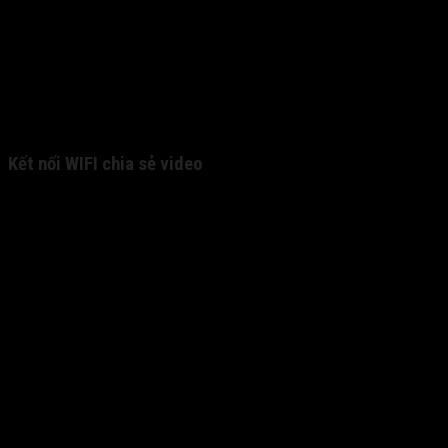
Kết nối WIFI chia sẻ video
Xem & Tải Video nhanh chóng từ thiết bị