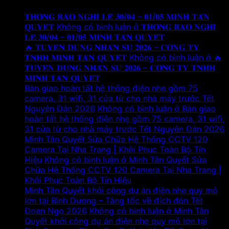
𝐓𝐇𝐎̂𝐍𝐆 𝐁𝐀́𝐎 𝐍𝐆𝐇𝐈̉ 𝐋𝐄̂̃ 𝟑𝟎/𝟎𝟒 – 𝟎𝟏/𝟎𝟓 𝐌𝐈𝐍𝐇 𝐓𝐀̂𝐍
𝐐𝐔𝐘𝐄̂́𝐓
Không có bình luận
ở 𝐓𝐇𝐎̂𝐍𝐆 𝐁𝐀́𝐎 𝐍𝐆𝐇𝐈̉
𝐋𝐄̂̃ 𝟑𝟎/𝟎𝟒 – 𝟎𝟏/𝟎𝟓 𝐌𝐈𝐍𝐇 𝐓𝐀̂𝐍 𝐐𝐔𝐘𝐄̂́𝐓
🔥 𝐓𝐔𝐘𝐄̂̉𝐍 𝐃𝐔̣𝐍𝐆 𝐍𝐇𝐀̂𝐍 𝐒𝐔̛̣ 𝟐𝟎𝟐𝟔 – 𝐂𝐎̂𝐍𝐆 𝐓𝐘
𝐓𝐍𝐇𝐇 𝐌𝐈𝐍𝐇 𝐓𝐀̂𝐍 𝐐𝐔𝐘𝐄̂́𝐓
Không có bình luận
ở 🔥
𝐓𝐔𝐘𝐄̂̉𝐍 𝐃𝐔̣𝐍𝐆 𝐍𝐇𝐀̂𝐍 𝐒𝐔̛̣ 𝟐𝟎𝟐𝟔 – 𝐂𝐎̂𝐍𝐆 𝐓𝐘 𝐓𝐍𝐇𝐇
𝐌𝐈𝐍𝐇 𝐓𝐀̂𝐍 𝐐𝐔𝐘𝐄̂́𝐓
Bàn giao hoàn tất hệ thống điện nhẹ gồm 75
camera, 31 wifi, 31 cửa từ cho nhà máy trước Tết
Nguyên Đán 2026
Không có bình luận
ở Bàn giao
hoàn tất hệ thống điện nhẹ gồm 75 camera, 31 wifi,
31 cửa từ cho nhà máy trước Tết Nguyên Đán 2026
Minh Tân Quyết Sửa Chữa Hệ Thống CCTV 120
Camera Tại Nha Trang | Khôi Phục Toàn Bộ Tín
Hiệu
Không có bình luận
ở Minh Tân Quyết Sửa
Chữa Hệ Thống CCTV 120 Camera Tại Nha Trang |
Khôi Phục Toàn Bộ Tín Hiệu
Minh Tân Quyết khởi công dự án điện nhẹ quy mô
lớn tại Bình Dương – Tăng tốc về đích đón Tết
Đoan Ngọ 2026
Không có bình luận
ở Minh Tân
Quyết khởi công dự án điện nhẹ quy mô lớn tại