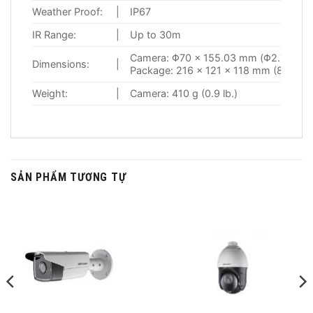
Weather Proof:
|
IP67
IR Range:
|
Up to 30m
Camera: Φ70 × 155.03 mm (Φ2.76″ × 6
Dimensions:
|
Package: 216 × 121 × 118 mm (8.5″ × 4
Weight:
|
Camera: 410 g (0.9 lb.)
SẢN PHẨM TƯƠNG TỰ