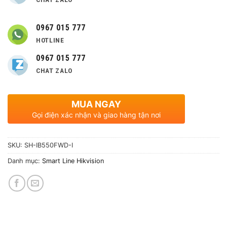
0967 015 777
HOTLINE
0967 015 777
CHAT ZALO
MUA NGAY
Gọi điện xác nhận và giao hàng tận nơi
SKU:
SH-IB550FWD-I
Danh mục:
Smart Line Hikvision