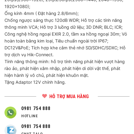
1920×1080);
Ống kính 4mm ( Đặt hàng 2.8/6mm);
Chống ngược sáng thực 120dB WDR; Hỗ trợ các tính năng
thông minh VCA; Hỗ trợ 3 luồng dữ liệu; 3D DNR; BLC; ICR;
Công nghệ hồng ngoại EXIR 2.0, tầm xa hồng ngoại 30m; Vỏ
hoàn toàn bằng kim loại, Tiêu chuẩn ngoài trời IP67;
DC12V&PoE; Tích hợp khe cắm thẻ nhớ SD/SDHC/SDXC; Hỗ
trợ dịch vụ Hik-Connect.
Tính năng thông minh: hỗ trợ tính năng phát hiện vượt hàng
rào ảo, phát hiện xâm nhập, phát hiện di dời vật thể, phát
hiện hành lý vô chủ, phát hiện khuôn mặt.
Tặng Adaptor 12V chính hãng.
HỖ TRỢ MUA HÀNG
0981 754 888
HOTLINE
0981 754 888
CHAT ZALO