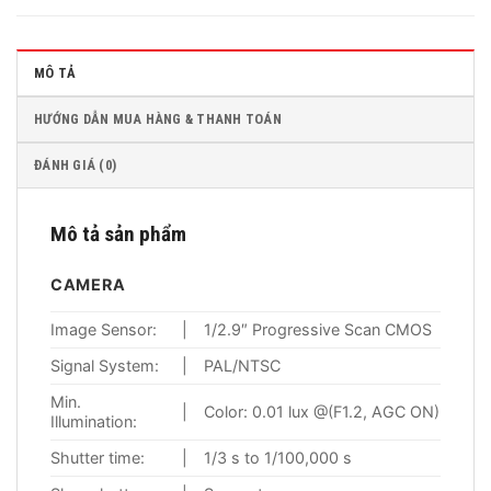
MÔ TẢ
HƯỚNG DẪN MUA HÀNG & THANH TOÁN
ĐÁNH GIÁ (0)
Mô tả sản phẩm
CAMERA
Image Sensor:
|
1/2.9″ Progressive Scan CMOS
Signal System:
|
PAL/NTSC
Min.
|
Color: 0.01 lux @(F1.2, AGC ON), 0 lux 
Illumination:
Shutter time:
|
1/3 s to 1/100,000 s