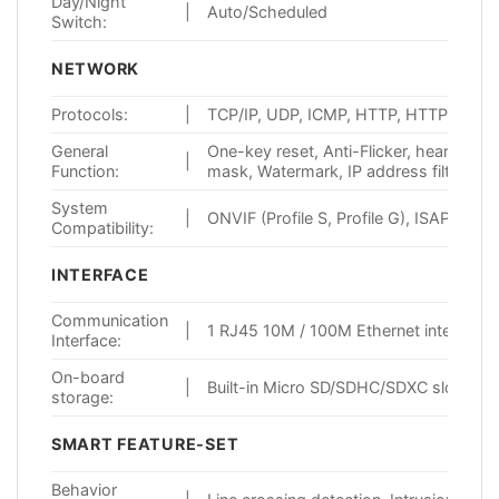
Day/Night
|
Auto/Scheduled
Switch:
NETWORK
Protocols:
|
TCP/IP, UDP, ICMP, HTTP, HTTPS, FTP
General
One-key reset, Anti-Flicker, heartbeat,
|
Function:
mask, Watermark, IP address filtering
System
|
ONVIF (Profile S, Profile G), ISAPI
Compatibility:
INTERFACE
Communication
|
1 RJ45 10M / 100M Ethernet interface
Interface:
On-board
|
Built-in Micro SD/SDHC/SDXC slot, up 
storage:
SMART FEATURE-SET
Behavior