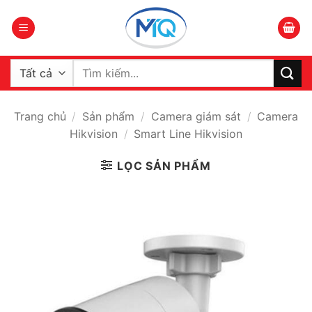
Bỏ
qua
nội
dung
Tìm
kiếm:
Trang chủ
/
Sản phẩm
/
Camera giám sát
/
Camera
Hikvision
/
Smart Line Hikvision
LỌC SẢN PHẨM