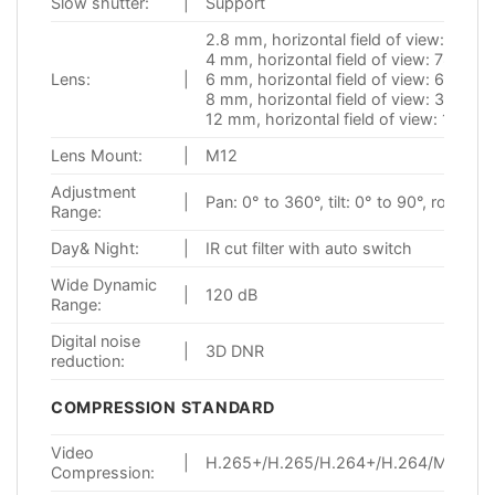
Slow shutter:
|
Support
2.8 mm, horizontal field of view: 97°
4 mm, horizontal field of view: 78°
Lens:
|
6 mm, horizontal field of view: 60°
8 mm, horizontal field of view: 39.5°
12 mm, horizontal field of view: 19°
Lens Mount:
|
M12
Adjustment
|
Pan: 0° to 360°, tilt: 0° to 90°, rotate: 
Range:
Day& Night:
|
IR cut filter with auto switch
Wide Dynamic
|
120 dB
Range:
Digital noise
|
3D DNR
reduction:
COMPRESSION STANDARD
Video
|
H.265+/H.265/H.264+/H.264/MJPEG
Compression: