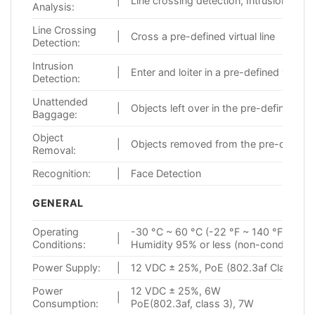
|
Line crossing detection, Intrusion det
Analysis:
Line Crossing
|
Cross a pre-defined virtual line
Detection:
Intrusion
|
Enter and loiter in a pre-defined virtual
Detection:
Unattended
|
Objects left over in the pre-defined r
Baggage:
Object
|
Objects removed from the pre-defined r
Removal:
Recognition:
|
Face Detection
GENERAL
Operating
-30 °C ~ 60 °C (-22 °F ~ 140 °F)
|
Conditions:
Humidity 95% or less (non-condensing
Power Supply:
|
12 VDC ± 25%, PoE (802.3af Class3)
Power
12 VDC ± 25%, 6W
|
Consumption:
PoE(802.3af, class 3), 7W