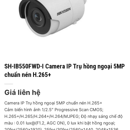
SH-IB550FWD-I Camera IP Trụ hồng ngoại 5MP
chuẩn nén H.265+
Giá liên hệ
Camera IP Trụ hồng ngoại 5MP chuẩn nén H.265+
Cảm biến hình ảnh 1/2.5″ Progressive Scan CMOS;
H.265+/H.265/H.264+/H.264/MJPEG; Độ nhạy sáng chế độ
màu : 0.01 lux@(F1.2, AGC ON), 0 lux khi bật hồng ngoại;
20fps(2560×1920), 25fps/30fps(2560×1440, 2048×1536,