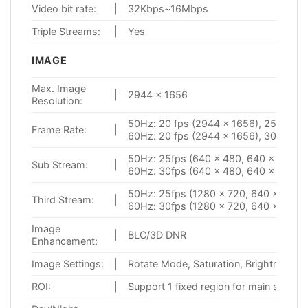
Video bit rate:
|
32Kbps~16Mbps
Triple Streams:
|
Yes
IMAGE
Max. Image
|
2944 × 1656
Resolution:
50Hz: 20 fps (2944 × 1656), 25 fps (
Frame Rate:
|
60Hz: 20 fps (2944 × 1656), 30fps (2
50Hz: 25fps (640 × 480, 640 × 360, 
Sub Stream:
|
60Hz: 30fps (640 × 480, 640 × 360, 
50Hz: 25fps (1280 × 720, 640 × 360, 
Third Stream:
|
60Hz: 30fps (1280 × 720, 640 × 360, 
Image
|
BLC/3D DNR
Enhancement:
Image Settings:
|
Rotate Mode, Saturation, Brightness, 
ROI:
|
Support 1 fixed region for main strea