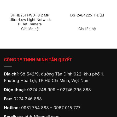
SH-IB25TFWD-I8 2 MP
DS-2AE4225TI-D(E)
Ultra-Low Light Network
Bullet Camera
Giá liên hệ
Giá liên hệ
CÔNG TY TNHH MINH TÂN QUYẾT
Địa chỉ:
Số 542/9, đường Tân Định 022, khu phố 1,
Phường Hòa Lợi, TP Hồ Chí Minh, Việt Nam
Điện thoại:
0274 246 999 – 02746 295 888
Fax:
0274 246 888
Hotline:
0981 754 888
–
0967 015 777
Email:
quyetdv1@gmail.com