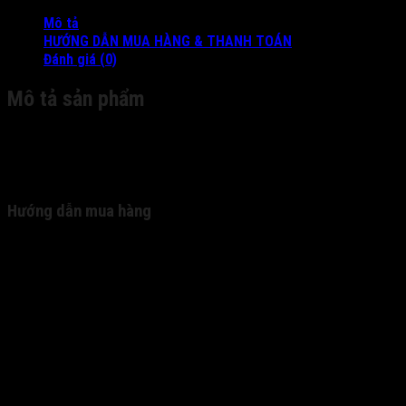
Mô tả
HƯỚNG DẪN MUA HÀNG & THANH TOÁN
Đánh giá (0)
Mô tả sản phẩm
DS-9000AI-S16-D NVR+X86 , compatible with third-
party VMS and worked as a workstation, Redundant
power supply
Hướng dẫn mua hàng
Quý khách truy cập website của chúng tôi xem sản
phẩm và lựa chọn sản phẩm cần mua. - Nhấn nút "Thêm
vào giỏ hàng" để đưa sản phẩm vào giỏ hàng. - Sau khi
đã hoàn tất việc chọn hàng, quý khách vào giỏ hàng để
xem (biểu tượng giỏ hàng ngoài cùng bên phải topbar).
- Chuyển tới trang thanh toán. - Nhập đầy đủ thông tin
cá nhân và thông tin thanh toán vào biểu mẫu. -Kết thúc
đơn hàng, quý khách vui lòng chờ nhân viên của chúng
tôi điện thoại lại để chốt đơn.