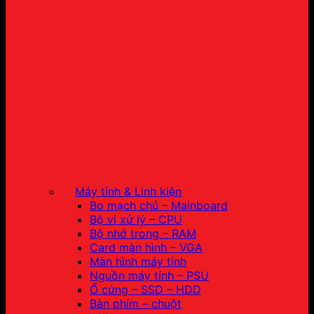
Máy tính & Linh kiện
Bo mạch chủ – Mainboard
Bộ vi xử lý – CPU
Bộ nhớ trong – RAM
Card màn hình – VGA
Màn hình máy tính
Nguồn máy tính – PSU
Ổ cứng – SSD – HDD
Bàn phím – chuột