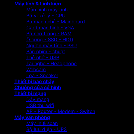
Máy tính & Linh kiện
Màn hình máy tính
Bộ vi xử lý - CPU
Bo mạch chủ - Mainboard
Card màn hình - VGA
Bộ nhớ trong - RAM
Ổ cứng - SSD - HDD
Nguồn máy tính - PSU
Bàn phím - chuột
Thẻ nhớ - USB
Tai nghe - Headphone
Webcam
Loa - Speaker
Thiết bị báo cháy
Chuông cửa có hình
Thiết bị mạng
Dây mạng
USB thu wifi
AP - Router - Modem - Switch
Máy văn phòng
Máy in & scan
Bộ lưu điện - UPS