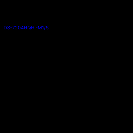
iDS-7204HQHI-M1/S
Giá liên hệ