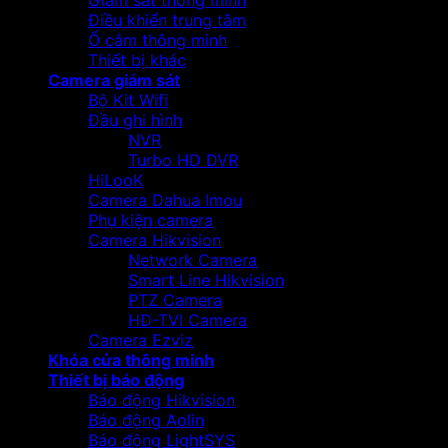
Giám sát thông minh
Điều khiển trung tâm
Ổ cắm thông minh
Thiết bị khác
Camera giám sát
Bộ Kit Wifi
Đầu ghi hình
NVR
Turbo HD DVR
HiLooK
Camera Dahua Imou
Phụ kiện camera
Camera Hikvision
Network Camera
Smart Line Hikvision
PTZ Camera
HD-TVI Camera
Camera Ezviz
Khóa cửa thông minh
Thiết bị báo động
Báo động Hikvision
Báo động Aolin
Báo động LightSYS