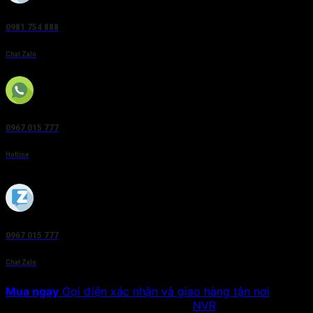
0981 754 888
Chat Zalo
0967 015 777
Hotline
0967 015 777
Chat Zalo
Mua ngay
Gọi điện xác nhận và giao hàng tận nơi
SKU:
DS-9000AI-S16-D
Danh mục:
NVR