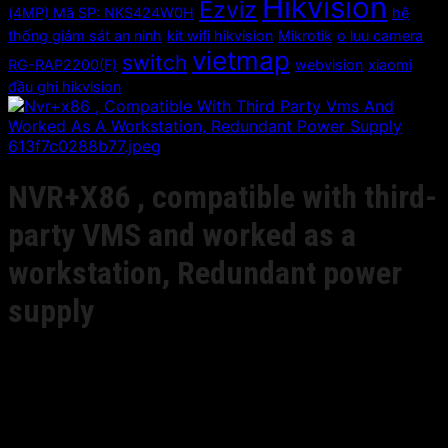
Hikvision
Ezviz
(4MP) Mã SP: NKS424W0H
hệ
thống giám sát an ninh
kit wifi hikvision
Mikrotik
o luu camera
vietmap
switch
RG-RAP2200(F)
webvision
xiaomi
đầu ghi hikvision
NVR+X86 , compatible with third-
party VMS and worked as a
workstation, Redundant power
supply
Giá liên hệ
• 576Mbps Bit Rate input Max(up to 128-ch IP cameras
input)
• Up to 20-ch decoding capacity at 1080p resolution