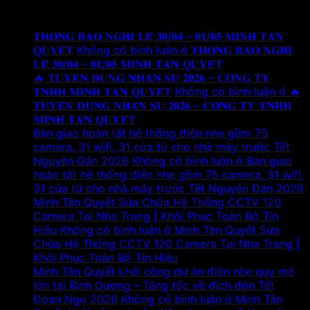
Tin tức mới
𝐓𝐇𝐎̂𝐍𝐆 𝐁𝐀́𝐎 𝐍𝐆𝐇𝐈̉ 𝐋𝐄̂̃ 𝟑𝟎/𝟎𝟒 – 𝟎𝟏/𝟎𝟓 𝐌𝐈𝐍𝐇 𝐓𝐀̂𝐍
𝐐𝐔𝐘𝐄̂́𝐓
Không có bình luận
ở 𝐓𝐇𝐎̂𝐍𝐆 𝐁𝐀́𝐎 𝐍𝐆𝐇𝐈̉
𝐋𝐄̂̃ 𝟑𝟎/𝟎𝟒 – 𝟎𝟏/𝟎𝟓 𝐌𝐈𝐍𝐇 𝐓𝐀̂𝐍 𝐐𝐔𝐘𝐄̂́𝐓
🔥 𝐓𝐔𝐘𝐄̂̉𝐍 𝐃𝐔̣𝐍𝐆 𝐍𝐇𝐀̂𝐍 𝐒𝐔̛̣ 𝟐𝟎𝟐𝟔 – 𝐂𝐎̂𝐍𝐆 𝐓𝐘
𝐓𝐍𝐇𝐇 𝐌𝐈𝐍𝐇 𝐓𝐀̂𝐍 𝐐𝐔𝐘𝐄̂́𝐓
Không có bình luận
ở 🔥
𝐓𝐔𝐘𝐄̂̉𝐍 𝐃𝐔̣𝐍𝐆 𝐍𝐇𝐀̂𝐍 𝐒𝐔̛̣ 𝟐𝟎𝟐𝟔 – 𝐂𝐎̂𝐍𝐆 𝐓𝐘 𝐓𝐍𝐇𝐇
𝐌𝐈𝐍𝐇 𝐓𝐀̂𝐍 𝐐𝐔𝐘𝐄̂́𝐓
Bàn giao hoàn tất hệ thống điện nhẹ gồm 75
camera, 31 wifi, 31 cửa từ cho nhà máy trước Tết
Nguyên Đán 2026
Không có bình luận
ở Bàn giao
hoàn tất hệ thống điện nhẹ gồm 75 camera, 31 wifi,
31 cửa từ cho nhà máy trước Tết Nguyên Đán 2026
Minh Tân Quyết Sửa Chữa Hệ Thống CCTV 120
Camera Tại Nha Trang | Khôi Phục Toàn Bộ Tín
Hiệu
Không có bình luận
ở Minh Tân Quyết Sửa
Chữa Hệ Thống CCTV 120 Camera Tại Nha Trang |
Khôi Phục Toàn Bộ Tín Hiệu
Minh Tân Quyết khởi công dự án điện nhẹ quy mô
lớn tại Bình Dương – Tăng tốc về đích đón Tết
Đoan Ngọ 2026
Không có bình luận
ở Minh Tân