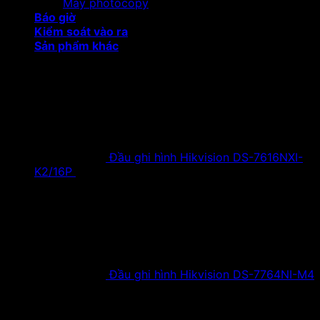
Máy photocopy
Báo giờ
Kiểm soát vào ra
Sản phẩm khác
Sản phẩm khuyến mại
Đầu ghi hình Hikvision DS-7616NXI-
K2/16P
18,500,000
₫
Giá gốc là:
18,500,000 ₫.
9,900,000
₫
Giá hiện tại là:
9,900,000 ₫.
Đầu ghi hình Hikvision DS-7764NI-M4
38,630,000
₫
Giá gốc là:
38,630,000 ₫.
19,900,000
₫
Giá hiện tại là:
19,900,000 ₫.