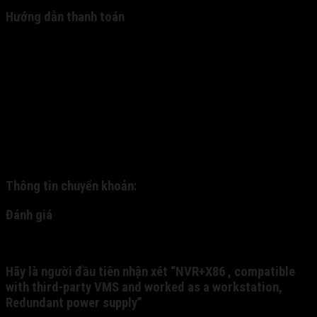
Hướng dẫn thanh toán
Hiện tại, chúng tôi mới chỉ cung cấp 2 hình thức thanh
toán: (1). nhận hàng thanh toán và (2). thanh toán
chuyển khoản. - 1. Quý khách đặt hàng và được nhân
viên xác nhận qua cuộc gọi trực tiếp. Qua đó, chúng tôi
gửi hàng về cho quý khách thông qua dịch vụ ship COD.
Quý khách nhận hàng, kiểm tra hàng và thanh toán trực
tiếp cho nhân viên bưu phát. - 2: Quý khách chuyển
khoản trước cho chúng tôi qua tài khoản nhân hàng, và
chúng tôi sẽ gửi chuyển phát nhanh cho quý khách:
Thông tin chuyển khoản:
Đánh giá
Chưa có đánh giá nào.
Hãy là người đầu tiên nhận xét “NVR+X86 , compatible
with third-party VMS and worked as a workstation,
Redundant power supply”