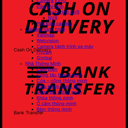
Camera Ezviz
Đầu ghi hình
Turbo HD DVR
NVR
Phụ kiện camera
Camera hành trình
Vietmap
Webvision
Camera hành trình xe máy
Cash On Delivery
Flycam
Gimbal
Nhà Thông Minh
Cảm biến
Công tắc thông minh
Cửa – cổng thông minh
Điều khiển trung tâm
Giám sát thông minh
Khóa thông minh
Ổ cắm thông minh
Rèm thông minh
Bank Transfer