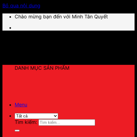
Bỏ qua nội dung
Chào mừng bạn đến với Minh Tân Quyết
DANH MỤC SẢN PHẨM
Menu
Tìm kiếm: