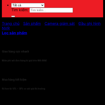
Tìm kiếm:
Trang chủ
/
Sản phẩm
/
Camera giám sát
/
Đầu ghi hình
/
NVR
Lọc sản phẩm
Cam kết
Giao hàng cực nhanh
Miễn phí với đơn hàng trị giá trên 800.000đ
Mua hàng tiết kiệm
Rẻ hơn từ 10% – 30% so với giá thị trường