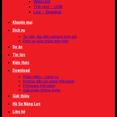
Webcam
Thẻ nhớ – USB
Loa – Speaker
Khuyến mại
Dịch vụ
Tư vấn, lắp đặt camera trọn gói
Dịch vụ sửa chữa máy tính
Dự án
Tin tức
Kiến thức
Download
Phần mềm – công cụ
Hướng dẫn sử dụng Hikvision
Firmware Hikvision
Giải pháp thông dụng
Giới thiệu
Hồ Sơ Năng Lực
Liên hệ