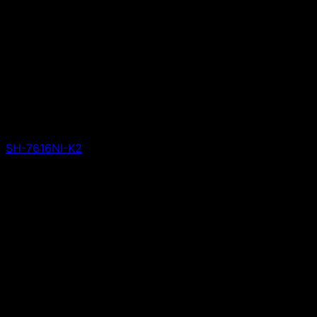
SH-7616NI-K2
Giá liên hệ