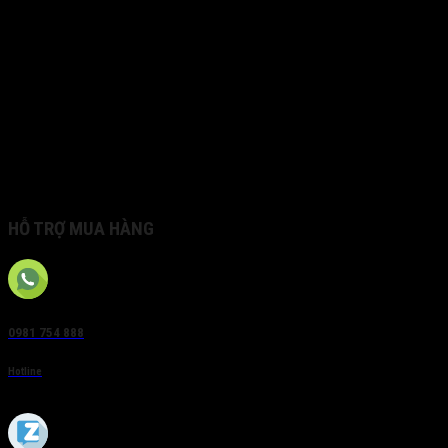
• Redundant power supply
• Support RAID 0/1/5/6/10
• Server board: Intel Processor ;Ubuntu Linux installed
by
default , Microsoft windows is optional; up to 64GB DDR
memory, 128 GB system disk; 4 x RJ45, 2 x USB2.0, 2 x
USB3.0
• Storage board : Up to 16 SATA ,hot swapping,1 x
eSATA
, 4 x RJ45, 2 x USB 3.0, 2 x USB2.0
HỖ TRỢ MUA HÀNG
0981 754 888
Hotline