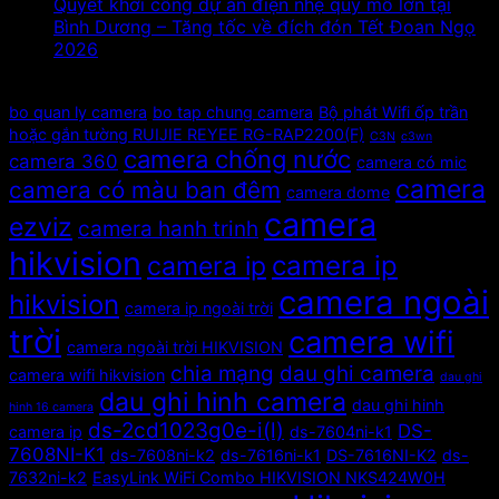
Quyết khởi công dự án điện nhẹ quy mô lớn tại
Bình Dương – Tăng tốc về đích đón Tết Đoan Ngọ
2026
Tags
bo quan ly camera
bo tap chung camera
Bộ phát Wifi ốp trần
hoặc gắn tường RUIJIE REYEE RG-RAP2200(F)
C3N
c3wn
camera chống nước
camera 360
camera có mic
camera
camera có màu ban đêm
camera dome
camera
ezviz
camera hanh trinh
hikvision
camera ip
camera ip
camera ngoài
hikvision
camera ip ngoài trời
trời
camera wifi
camera ngoài trời HIKVISION
chia mạng
dau ghi camera
camera wifi hikvision
dau ghi
dau ghi hinh camera
dau ghi hinh
hinh 16 camera
ds-2cd1023g0e-i(l)
DS-
camera ip
ds-7604ni-k1
7608NI-K1
ds-7608ni-k2
ds-7616ni-k1
DS-7616NI-K2
ds-
7632ni-k2
EasyLink WiFi Combo HIKVISION NKS424W0H