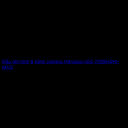
Đầu ghi hình 8 kênh camera Hikvision iDS-7208HQHI-
M1/S
4,800,000
₫
Giá gốc là: 4,800,000 ₫.
2,112,000
₫
Giá hiện
tại là: 2,112,000 ₫.