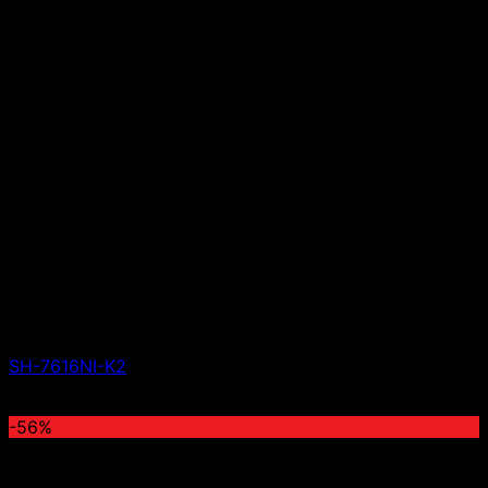
SH-7616NI-K2
Giá liên hệ
-56%