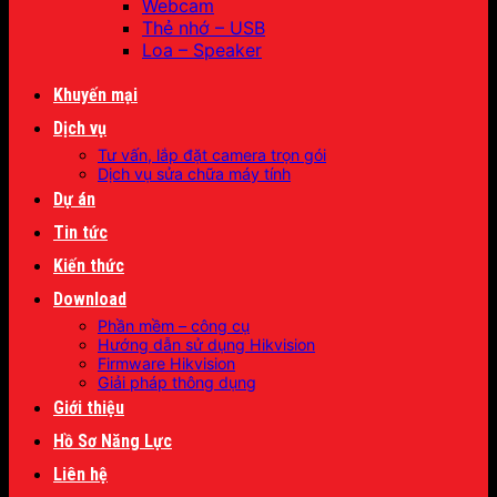
Webcam
Thẻ nhớ – USB
Loa – Speaker
Khuyến mại
Dịch vụ
Tư vấn, lắp đặt camera trọn gói
Dịch vụ sửa chữa máy tính
Dự án
Tin tức
Kiến thức
Download
Phần mềm – công cụ
Hướng dẫn sử dụng Hikvision
Firmware Hikvision
Giải pháp thông dụng
Giới thiệu
Hồ Sơ Năng Lực
Liên hệ