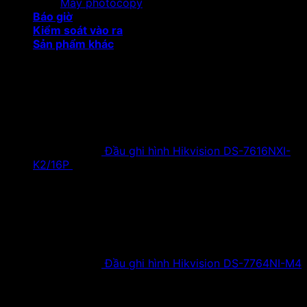
Máy photocopy
Báo giờ
Kiểm soát vào ra
Sản phẩm khác
Sản phẩm khuyến mại
Đầu ghi hình Hikvision DS-7616NXI-
K2/16P
18,500,000
₫
Giá gốc là:
18,500,000 ₫.
9,900,000
₫
Giá hiện tại là:
9,900,000 ₫.
Đầu ghi hình Hikvision DS-7764NI-M4
38,630,000
₫
Giá gốc là:
38,630,000 ₫.
19,900,000
₫
Giá hiện tại là:
19,900,000 ₫.