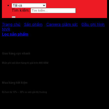
Tìm kiếm:
Trang chủ
/
Sản phẩm
/
Camera giám sát
/
Đầu ghi hình
/
NVR
Lọc sản phẩm
Cam kết
Giao hàng cực nhanh
Miễn phí với đơn hàng trị giá trên 800.000đ
Mua hàng tiết kiệm
Rẻ hơn từ 10% – 30% so với giá thị trường