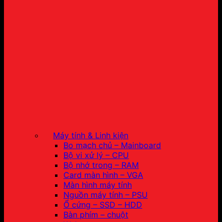
Máy tính & Linh kiện
Bo mạch chủ – Mainboard
Bộ vi xử lý – CPU
Bộ nhớ trong – RAM
Card màn hình – VGA
Màn hình máy tính
Nguồn máy tính – PSU
Ổ cứng – SSD – HDD
Bàn phím – chuột