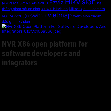
Hikvision
Ezviz
(4MP) Mã SP: NKS424W0H
hệ
thống giám sát an ninh
kit wifi hikvision
Mikrotik
o luu camera
vietmap
switch
RG-RAP2200(F)
webvision
xiaomi
đầu ghi hikvision
NVR X86 open platform for
software developers and
integrators
Giá liên hệ
• Intel Xeon Processor(8M Cache, 3.20GHz)
• 768 Mbps Bit Rate input Max
• 2 HDMI, output resolution at up to 8MP, VGA output
resolution at up to 2MP
• 8 hot-swappable SATA & 1 eSATA interface
• 8GB memory