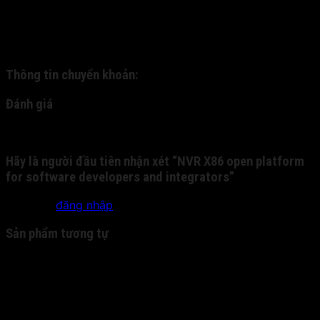
Quý khách nhận hàng, kiểm tra hàng và thanh toán trực
tiếp cho nhân viên bưu phát. - 2: Quý khách chuyển
khoản trước cho chúng tôi qua tài khoản nhân hàng, và
chúng tôi sẽ gửi chuyển phát nhanh cho quý khách:
Thông tin chuyển khoản:
Đánh giá
Chưa có đánh giá nào.
Hãy là người đầu tiên nhận xét “NVR X86 open platform
for software developers and integrators”
Bạn phải
đăng nhập
để gửi đánh giá.
Sản phẩm tương tự