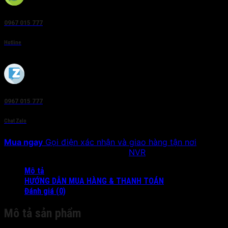
0967 015 777
Hotline
0967 015 777
Chat Zalo
Mua ngay
Gọi điện xác nhận và giao hàng tận nơi
SKU:
DS-9600NI-H8
Danh mục:
NVR
Mô tả
HƯỚNG DẪN MUA HÀNG & THANH TOÁN
Đánh giá (0)
Mô tả sản phẩm