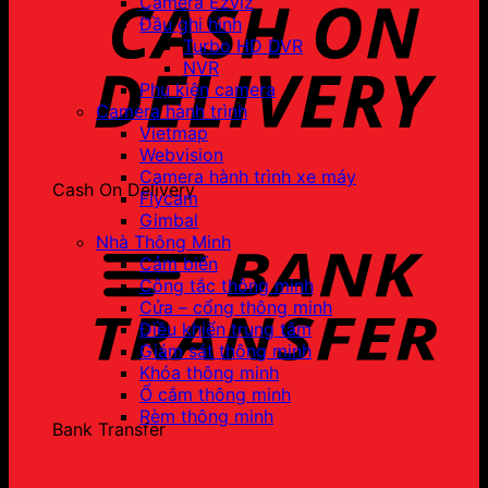
Camera Ezviz
Đầu ghi hình
Turbo HD DVR
NVR
Phụ kiện camera
Camera hành trình
Vietmap
Webvision
Camera hành trình xe máy
Cash On Delivery
Flycam
Gimbal
Nhà Thông Minh
Cảm biến
Công tắc thông minh
Cửa – cổng thông minh
Điều khiển trung tâm
Giám sát thông minh
Khóa thông minh
Ổ cắm thông minh
Rèm thông minh
Bank Transfer