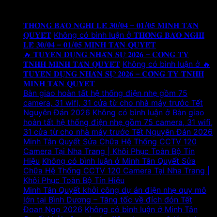
Tin tức mới
𝐓𝐇𝐎̂𝐍𝐆 𝐁𝐀́𝐎 𝐍𝐆𝐇𝐈̉ 𝐋𝐄̂̃ 𝟑𝟎/𝟎𝟒 – 𝟎𝟏/𝟎𝟓 𝐌𝐈𝐍𝐇 𝐓𝐀̂𝐍
𝐐𝐔𝐘𝐄̂́𝐓
Không có bình luận
ở 𝐓𝐇𝐎̂𝐍𝐆 𝐁𝐀́𝐎 𝐍𝐆𝐇𝐈̉
𝐋𝐄̂̃ 𝟑𝟎/𝟎𝟒 – 𝟎𝟏/𝟎𝟓 𝐌𝐈𝐍𝐇 𝐓𝐀̂𝐍 𝐐𝐔𝐘𝐄̂́𝐓
🔥 𝐓𝐔𝐘𝐄̂̉𝐍 𝐃𝐔̣𝐍𝐆 𝐍𝐇𝐀̂𝐍 𝐒𝐔̛̣ 𝟐𝟎𝟐𝟔 – 𝐂𝐎̂𝐍𝐆 𝐓𝐘
𝐓𝐍𝐇𝐇 𝐌𝐈𝐍𝐇 𝐓𝐀̂𝐍 𝐐𝐔𝐘𝐄̂́𝐓
Không có bình luận
ở 🔥
𝐓𝐔𝐘𝐄̂̉𝐍 𝐃𝐔̣𝐍𝐆 𝐍𝐇𝐀̂𝐍 𝐒𝐔̛̣ 𝟐𝟎𝟐𝟔 – 𝐂𝐎̂𝐍𝐆 𝐓𝐘 𝐓𝐍𝐇𝐇
𝐌𝐈𝐍𝐇 𝐓𝐀̂𝐍 𝐐𝐔𝐘𝐄̂́𝐓
Bàn giao hoàn tất hệ thống điện nhẹ gồm 75
camera, 31 wifi, 31 cửa từ cho nhà máy trước Tết
Nguyên Đán 2026
Không có bình luận
ở Bàn giao
hoàn tất hệ thống điện nhẹ gồm 75 camera, 31 wifi,
31 cửa từ cho nhà máy trước Tết Nguyên Đán 2026
Minh Tân Quyết Sửa Chữa Hệ Thống CCTV 120
Camera Tại Nha Trang | Khôi Phục Toàn Bộ Tín
Hiệu
Không có bình luận
ở Minh Tân Quyết Sửa
Chữa Hệ Thống CCTV 120 Camera Tại Nha Trang |
Khôi Phục Toàn Bộ Tín Hiệu
Minh Tân Quyết khởi công dự án điện nhẹ quy mô
lớn tại Bình Dương – Tăng tốc về đích đón Tết
Đoan Ngọ 2026
Không có bình luận
ở Minh Tân