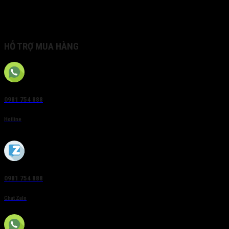
• 2 USB 2.0 & 2 USB 3.0
• Alarm in/out : 16/4(8 optional)
• 2 RJ-45 10/100/1000 Mbps self-adaptive interfaces
HỖ TRỢ MUA HÀNG
0981 754 888
Hotline
0981 754 888
Chat Zalo