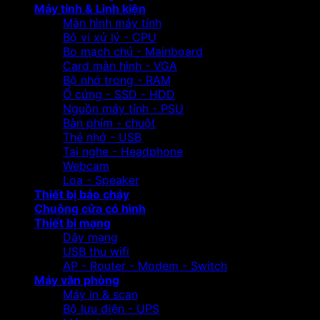
Máy tính & Linh kiện
Màn hình máy tính
Bộ vi xử lý - CPU
Bo mạch chủ - Mainboard
Card màn hình - VGA
Bộ nhớ trong - RAM
Ổ cứng - SSD - HDD
Nguồn máy tính - PSU
Bàn phím - chuột
Thẻ nhớ - USB
Tai nghe - Headphone
Webcam
Loa - Speaker
Thiết bị báo cháy
Chuông cửa có hình
Thiết bị mạng
Dây mạng
USB thu wifi
AP - Router - Modem - Switch
Máy văn phòng
Máy in & scan
Bộ lưu điện - UPS