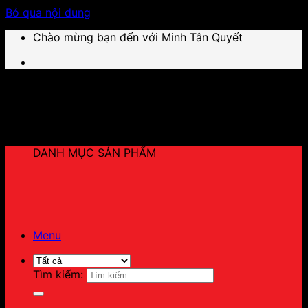
Bỏ qua nội dung
Chào mừng bạn đến với Minh Tân Quyết
DANH MỤC SẢN PHẨM
Menu
Tìm kiếm: