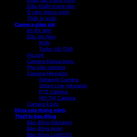
Giám sát thông minh
Điều khiển trung tâm
Ổ cắm thông minh
Thiết bị khác
Camera giám sát
Bộ Kit Wifi
Đầu ghi hình
NVR
Turbo HD DVR
HiLooK
Camera Dahua Imou
Phụ kiện camera
Camera Hikvision
Network Camera
Smart Line Hikvision
PTZ Camera
HD-TVI Camera
Camera Ezviz
Khóa cửa thông minh
Thiết bị báo động
Báo động Hikvision
Báo động Aolin
Báo động LightSYS