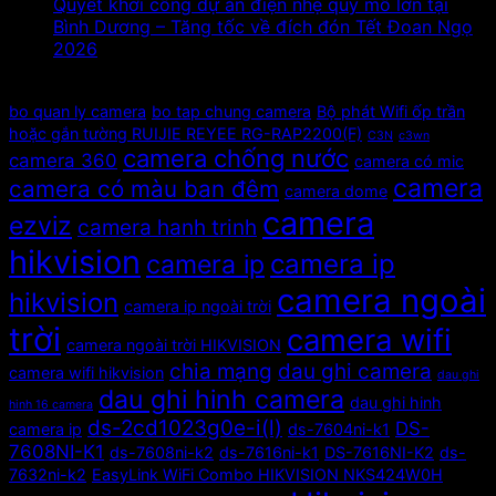
Quyết khởi công dự án điện nhẹ quy mô lớn tại
Bình Dương – Tăng tốc về đích đón Tết Đoan Ngọ
2026
Tags
bo quan ly camera
bo tap chung camera
Bộ phát Wifi ốp trần
hoặc gắn tường RUIJIE REYEE RG-RAP2200(F)
C3N
c3wn
camera chống nước
camera 360
camera có mic
camera
camera có màu ban đêm
camera dome
camera
ezviz
camera hanh trinh
hikvision
camera ip
camera ip
camera ngoài
hikvision
camera ip ngoài trời
trời
camera wifi
camera ngoài trời HIKVISION
chia mạng
dau ghi camera
camera wifi hikvision
dau ghi
dau ghi hinh camera
dau ghi hinh
hinh 16 camera
ds-2cd1023g0e-i(l)
DS-
camera ip
ds-7604ni-k1
7608NI-K1
ds-7608ni-k2
ds-7616ni-k1
DS-7616NI-K2
ds-
7632ni-k2
EasyLink WiFi Combo HIKVISION NKS424W0H