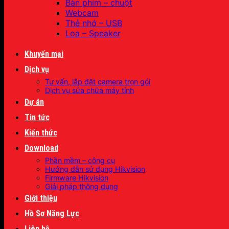
Bàn phím – chuột
Webcam
Thẻ nhớ – USB
Loa – Speaker
Khuyến mại
Dịch vụ
Tư vấn, lắp đặt camera trọn gói
Dịch vụ sửa chữa máy tính
Dự án
Tin tức
Kiến thức
Download
Phần mềm – công cụ
Hướng dẫn sử dụng Hikvision
Firmware Hikvision
Giải pháp thông dụng
Giới thiệu
Hồ Sơ Năng Lực
Liên hệ