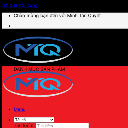
Bỏ qua nội dung
Chào mừng bạn đến với Minh Tân Quyết
DANH MỤC SẢN PHẨM
Menu
Tìm kiếm: