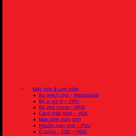
Máy tính & Linh kiện
Bo mạch chủ – Mainboard
Bộ vi xử lý – CPU
Bộ nhớ trong – RAM
Card màn hình – VGA
Màn hình máy tính
Nguồn máy tính – PSU
Ổ cứng – SSD – HDD