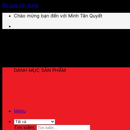
Bỏ qua nội dung
Chào mừng bạn đến với Minh Tân Quyết
DANH MỤC SẢN PHẨM
Menu
Tìm kiếm: