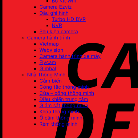
Bộ Kit Wifi
Camera Ezviz
Đầu ghi hình
Turbo HD DVR
NVR
Phụ kiện camera
Camera hành trình
Vietmap
Webvision
Camera hành trình xe máy
Flycam
Gimbal
Nhà Thông Minh
Cảm biến
Công tắc thông minh
Cửa – cổng thông minh
Điều khiển trung tâm
Giám sát thông minh
Khóa thông minh
Ổ cắm thông minh
Rèm thông minh