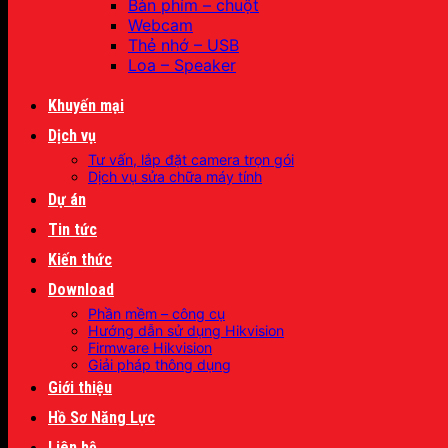
Bàn phím – chuột
Webcam
Thẻ nhớ – USB
Loa – Speaker
Khuyến mại
Dịch vụ
Tư vấn, lắp đặt camera trọn gói
Dịch vụ sửa chữa máy tính
Dự án
Tin tức
Kiến thức
Download
Phần mềm – công cụ
Hướng dẫn sử dụng Hikvision
Firmware Hikvision
Giải pháp thông dụng
Giới thiệu
Hồ Sơ Năng Lực
Liên hệ