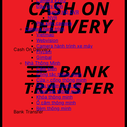
Camera Ezviz
Đầu ghi hình
Turbo HD DVR
NVR
Phụ kiện camera
Camera hành trình
Vietmap
Webvision
Camera hành trình xe máy
Cash On Delivery
Flycam
Gimbal
Nhà Thông Minh
Cảm biến
Công tắc thông minh
Cửa – cổng thông minh
Điều khiển trung tâm
Giám sát thông minh
Khóa thông minh
Ổ cắm thông minh
Rèm thông minh
Bank Transfer