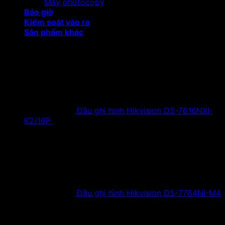
Máy photocopy
Báo giờ
Kiểm soát vào ra
Sản phẩm khác
Sản phẩm khuyến mại
Đầu ghi hình Hikvision DS-7616NXI-
K2/16P
18,500,000
₫
Giá gốc là:
18,500,000 ₫.
9,900,000
₫
Giá hiện tại là:
9,900,000 ₫.
Đầu ghi hình Hikvision DS-7764NI-M4
38,630,000
₫
Giá gốc là:
38,630,000 ₫.
19,900,000
₫
Giá hiện tại là:
19,900,000 ₫.