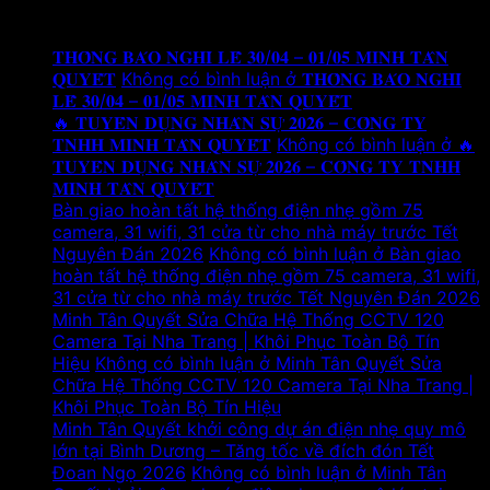
Tin tức mới
𝐓𝐇𝐎̂𝐍𝐆 𝐁𝐀́𝐎 𝐍𝐆𝐇𝐈̉ 𝐋𝐄̂̃ 𝟑𝟎/𝟎𝟒 – 𝟎𝟏/𝟎𝟓 𝐌𝐈𝐍𝐇 𝐓𝐀̂𝐍
𝐐𝐔𝐘𝐄̂́𝐓
Không có bình luận
ở 𝐓𝐇𝐎̂𝐍𝐆 𝐁𝐀́𝐎 𝐍𝐆𝐇𝐈̉
𝐋𝐄̂̃ 𝟑𝟎/𝟎𝟒 – 𝟎𝟏/𝟎𝟓 𝐌𝐈𝐍𝐇 𝐓𝐀̂𝐍 𝐐𝐔𝐘𝐄̂́𝐓
🔥 𝐓𝐔𝐘𝐄̂̉𝐍 𝐃𝐔̣𝐍𝐆 𝐍𝐇𝐀̂𝐍 𝐒𝐔̛̣ 𝟐𝟎𝟐𝟔 – 𝐂𝐎̂𝐍𝐆 𝐓𝐘
𝐓𝐍𝐇𝐇 𝐌𝐈𝐍𝐇 𝐓𝐀̂𝐍 𝐐𝐔𝐘𝐄̂́𝐓
Không có bình luận
ở 🔥
𝐓𝐔𝐘𝐄̂̉𝐍 𝐃𝐔̣𝐍𝐆 𝐍𝐇𝐀̂𝐍 𝐒𝐔̛̣ 𝟐𝟎𝟐𝟔 – 𝐂𝐎̂𝐍𝐆 𝐓𝐘 𝐓𝐍𝐇𝐇
𝐌𝐈𝐍𝐇 𝐓𝐀̂𝐍 𝐐𝐔𝐘𝐄̂́𝐓
Bàn giao hoàn tất hệ thống điện nhẹ gồm 75
camera, 31 wifi, 31 cửa từ cho nhà máy trước Tết
Nguyên Đán 2026
Không có bình luận
ở Bàn giao
hoàn tất hệ thống điện nhẹ gồm 75 camera, 31 wifi,
31 cửa từ cho nhà máy trước Tết Nguyên Đán 2026
Minh Tân Quyết Sửa Chữa Hệ Thống CCTV 120
Camera Tại Nha Trang | Khôi Phục Toàn Bộ Tín
Hiệu
Không có bình luận
ở Minh Tân Quyết Sửa
Chữa Hệ Thống CCTV 120 Camera Tại Nha Trang |
Khôi Phục Toàn Bộ Tín Hiệu
Minh Tân Quyết khởi công dự án điện nhẹ quy mô
lớn tại Bình Dương – Tăng tốc về đích đón Tết
Đoan Ngọ 2026
Không có bình luận
ở Minh Tân