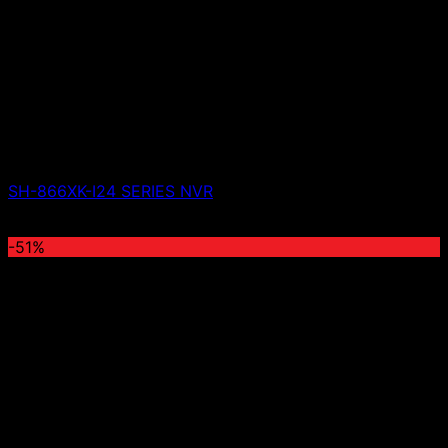
SH-866XK-I24 SERIES NVR
Giá liên hệ
-51%