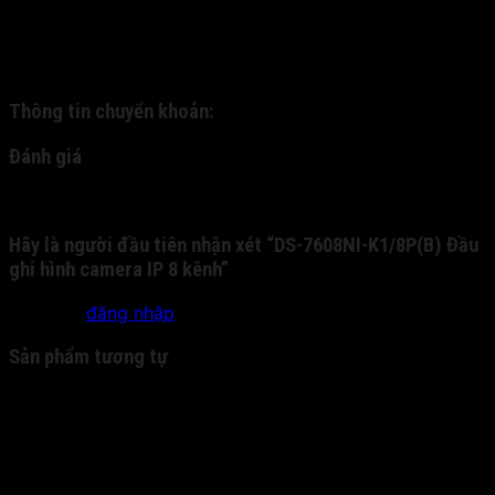
Quý khách nhận hàng, kiểm tra hàng và thanh toán trực
tiếp cho nhân viên bưu phát. - 2: Quý khách chuyển
khoản trước cho chúng tôi qua tài khoản nhân hàng, và
chúng tôi sẽ gửi chuyển phát nhanh cho quý khách:
Thông tin chuyển khoản:
Đánh giá
Chưa có đánh giá nào.
Hãy là người đầu tiên nhận xét “DS-7608NI-K1/8P(B) Đầu
ghi hình camera IP 8 kênh”
Bạn phải
đăng nhập
để gửi đánh giá.
Sản phẩm tương tự