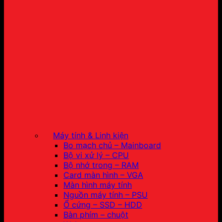
Máy tính & Linh kiện
Bo mạch chủ – Mainboard
Bộ vi xử lý – CPU
Bộ nhớ trong – RAM
Card màn hình – VGA
Màn hình máy tính
Nguồn máy tính – PSU
Ổ cứng – SSD – HDD
Bàn phím – chuột