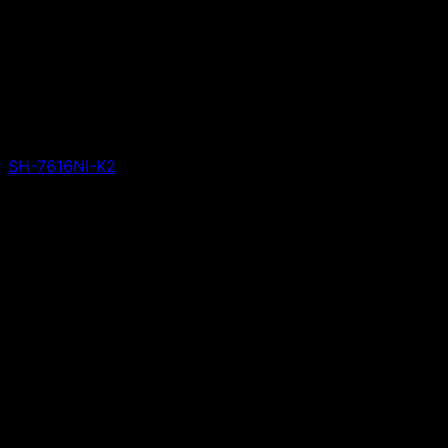
SH-7616NI-K2
Giá liên hệ