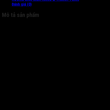
Đánh giá (0)
Mô tả sản phẩm
Video/Audio Input
Two-way audio input:
1-ch, RCA (2.0 Vp-p, 1kΩ)
IP video input:
8-ch
Network
Incoming bandwidth:
80Mbps
Outgoing bandwidth:
80Mbps
Video/Audio Output
1-ch, resolution: 4K(3840*2160)/60Hz, 4K(3
HDMI
1920*1080P/60Hz, 1600*1200/60Hz, 1280*1
Output:
1024*768/60Hz
Recording
8MP/6MP/5MP/4MP/3MP/1080p/UXGA/720p/V
Resolution:
Audio
1-ch, RCA (Linear, 1kΩ)
Output:
VGA
1-ch, resolution: 1920*1080P/60Hz, 1280*1