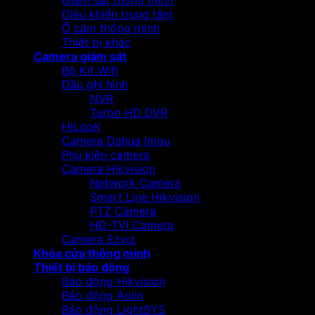
Giám sát thông minh
Điều khiển trung tâm
Ổ cắm thông minh
Thiết bị khác
Camera giám sát
Bộ Kit Wifi
Đầu ghi hình
NVR
Turbo HD DVR
HiLooK
Camera Dahua Imou
Phụ kiện camera
Camera Hikvision
Network Camera
Smart Line Hikvision
PTZ Camera
HD-TVI Camera
Camera Ezviz
Khóa cửa thông minh
Thiết bị báo động
Báo động Hikvision
Báo động Aolin
Báo động LightSYS