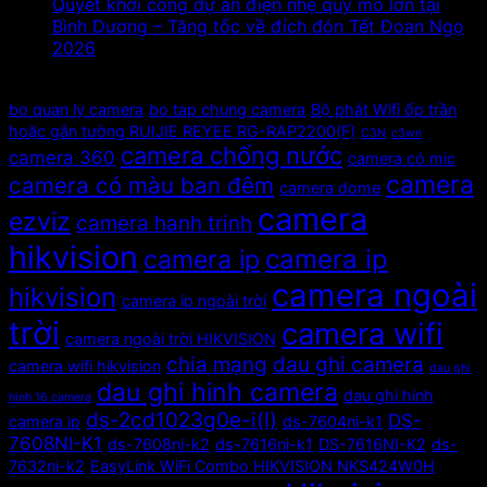
Quyết khởi công dự án điện nhẹ quy mô lớn tại
Bình Dương – Tăng tốc về đích đón Tết Đoan Ngọ
2026
Tags
bo quan ly camera
bo tap chung camera
Bộ phát Wifi ốp trần
hoặc gắn tường RUIJIE REYEE RG-RAP2200(F)
C3N
c3wn
camera chống nước
camera 360
camera có mic
camera
camera có màu ban đêm
camera dome
camera
ezviz
camera hanh trinh
hikvision
camera ip
camera ip
camera ngoài
hikvision
camera ip ngoài trời
trời
camera wifi
camera ngoài trời HIKVISION
chia mạng
dau ghi camera
camera wifi hikvision
dau ghi
dau ghi hinh camera
dau ghi hinh
hinh 16 camera
ds-2cd1023g0e-i(l)
DS-
camera ip
ds-7604ni-k1
7608NI-K1
ds-7608ni-k2
ds-7616ni-k1
DS-7616NI-K2
ds-
7632ni-k2
EasyLink WiFi Combo HIKVISION NKS424W0H