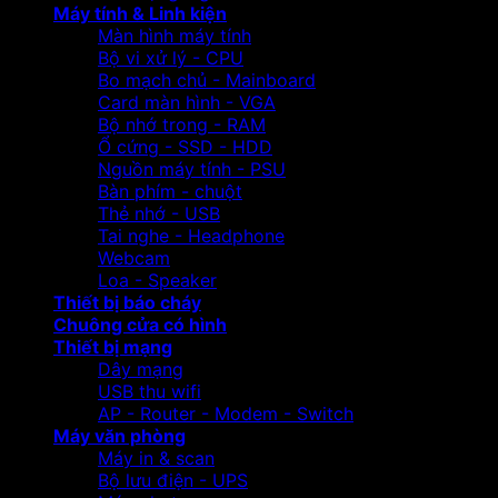
Máy tính & Linh kiện
Màn hình máy tính
Bộ vi xử lý - CPU
Bo mạch chủ - Mainboard
Card màn hình - VGA
Bộ nhớ trong - RAM
Ổ cứng - SSD - HDD
Nguồn máy tính - PSU
Bàn phím - chuột
Thẻ nhớ - USB
Tai nghe - Headphone
Webcam
Loa - Speaker
Thiết bị báo cháy
Chuông cửa có hình
Thiết bị mạng
Dây mạng
USB thu wifi
AP - Router - Modem - Switch
Máy văn phòng
Máy in & scan
Bộ lưu điện - UPS