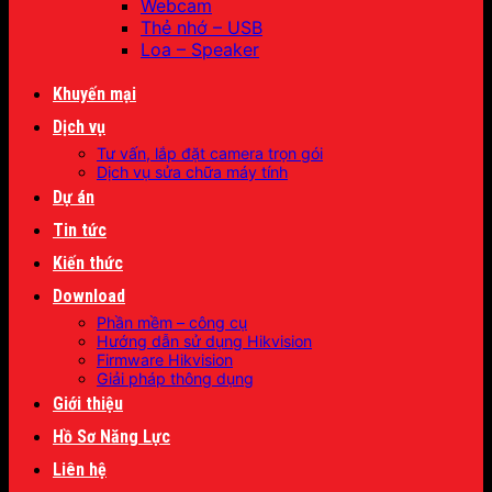
Webcam
Thẻ nhớ – USB
Loa – Speaker
Khuyến mại
Dịch vụ
Tư vấn, lắp đặt camera trọn gói
Dịch vụ sửa chữa máy tính
Dự án
Tin tức
Kiến thức
Download
Phần mềm – công cụ
Hướng dẫn sử dụng Hikvision
Firmware Hikvision
Giải pháp thông dụng
Giới thiệu
Hồ Sơ Năng Lực
Liên hệ