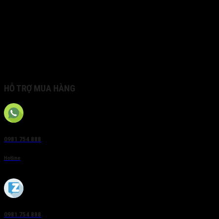
RJ45 tối đa 1000Mbps
■ Hỗ trợ 1 ổ HDD, dung lượng tối đa mỗi ổ 6TB.
■ Hỗ trợ dịch vụ Hik-connect Cloud.
■ Nguồn cấp 12V
■ DS-7608NI-K1/P thêm hỗ trợ 4/8 cổng PoE RJ-45
10/100 Mbps chuẩn IEEE 802.3 af/at. Hỗ trợ tính năng
POE tăng cường giúp mở rộng khoảng cách truyền tải.
Nguồn cấp 48VDC.
HỖ TRỢ MUA HÀNG
0981 754 888
Hotline
0981 754 888