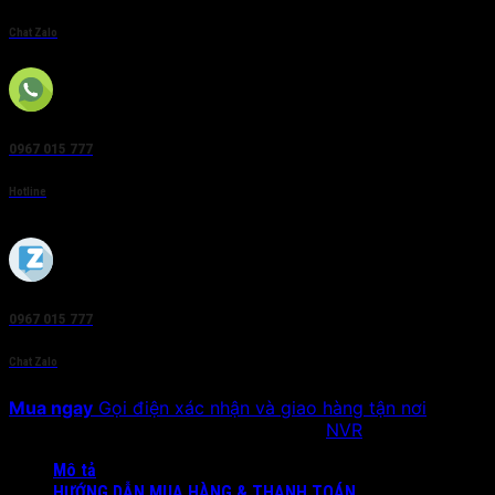
Chat Zalo
0967 015 777
Hotline
0967 015 777
Chat Zalo
Mua ngay
Gọi điện xác nhận và giao hàng tận nơi
SKU:
DS-7608NI-K1/8P(B)
Danh mục:
NVR
Mô tả
HƯỚNG DẪN MUA HÀNG & THANH TOÁN