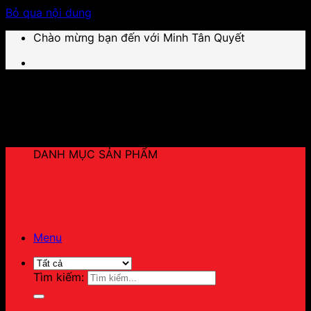
Bỏ qua nội dung
Chào mừng bạn đến với Minh Tân Quyết
DANH MỤC SẢN PHẨM
Menu
Tìm kiếm: