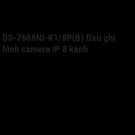
DS-7608NI-K1/8P(B) Đầu ghi
hình camera IP 8 kênh
Giá liên hệ
Đầu ghi hình camera IP 8 kênh
■ Băng thông đầu vào lần lượt vs đầu 4/8/16 kênh lần
lượt là: 40/80/160Mbps.
■ Băng thông đầu ra: 80 Mbps.
■ Độ phân giải ghi hình tối đa: 8Mpx.
■ Chuấn nén H.265/ H.265/+ H264/ H264+/ MPEG4
■ Cổng ra HDMI với độ phân giải 4K (3840 ×
2160)/30Hz, HD 1920×1080/60Hz và VGA với độ phân
giải 1920 × 1080/60Hz.
■ Cổng audio vào/ra: 1/1; 2xUSB 2.0; 1 cổng mạng