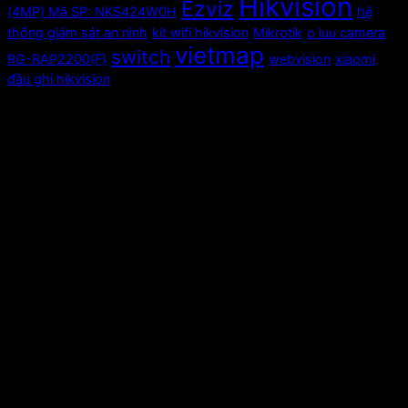
Hikvision
Ezviz
(4MP) Mã SP: NKS424W0H
hệ
thống giám sát an ninh
kit wifi hikvision
Mikrotik
o luu camera
vietmap
switch
RG-RAP2200(F)
webvision
xiaomi
đầu ghi hikvision