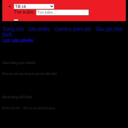
Tìm kiếm:
Trang chủ
/
Sản phẩm
/
Camera giám sát
/
Đầu ghi hình
/
NVR
Lọc sản phẩm
Cam kết
Giao hàng cực nhanh
Miễn phí với đơn hàng trị giá trên 800.000đ
Mua hàng tiết kiệm
Rẻ hơn từ 10% – 30% so với giá thị trường