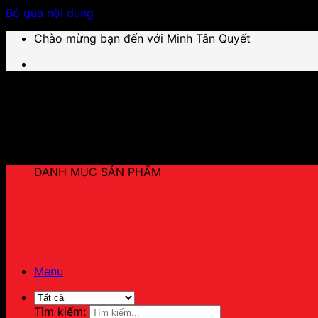
Bỏ qua nội dung
Chào mừng bạn đến với Minh Tân Quyết
DANH MỤC SẢN PHẨM
Menu
Tìm kiếm: