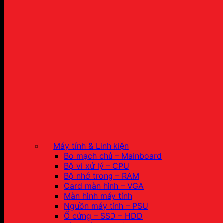
Máy tính & Linh kiện
Bo mạch chủ – Mainboard
Bộ vi xử lý – CPU
Bộ nhớ trong – RAM
Card màn hình – VGA
Màn hình máy tính
Nguồn máy tính – PSU
Ổ cứng – SSD – HDD