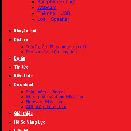
Bàn phím – chuột
Webcam
Thẻ nhớ – USB
Loa – Speaker
Khuyến mại
Dịch vụ
Tư vấn, lắp đặt camera trọn gói
Dịch vụ sửa chữa máy tính
Dự án
Tin tức
Kiến thức
Download
Phần mềm – công cụ
Hướng dẫn sử dụng Hikvision
Firmware Hikvision
Giải pháp thông dụng
Giới thiệu
Hồ Sơ Năng Lực
Liên hệ