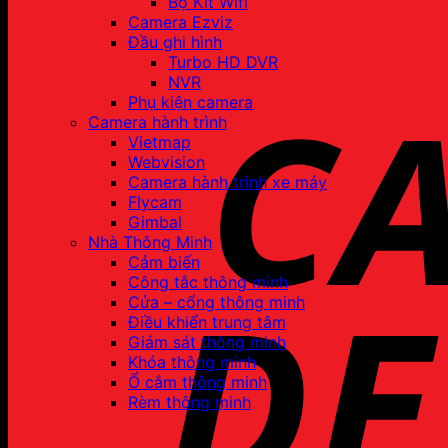
Bộ Kit Wifi
Camera Ezviz
Đầu ghi hình
Turbo HD DVR
NVR
Phụ kiện camera
Camera hành trình
Vietmap
Webvision
Camera hành trình xe máy
Flycam
Gimbal
Nhà Thông Minh
Cảm biến
Công tắc thông minh
Cửa – cổng thông minh
Điều khiển trung tâm
Giám sát thông minh
Khóa thông minh
Ổ cắm thông minh
Rèm thông minh